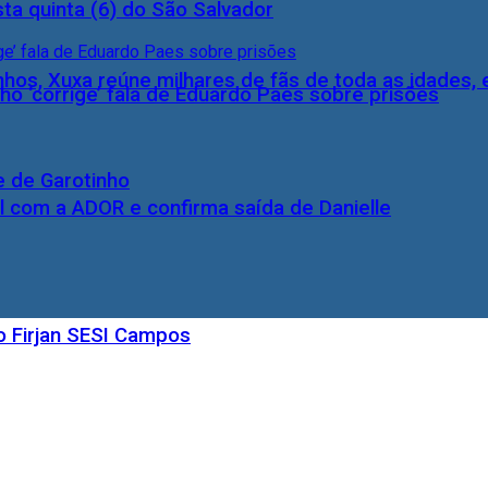
ta quinta (6) do São Salvador
inhos, Xuxa reúne milhares de fãs de toda as idades,
ho ‘corrige’ fala de Eduardo Paes sobre prisões
e de Garotinho
l com a ADOR e confirma saída de Danielle
o Firjan SESI Campos