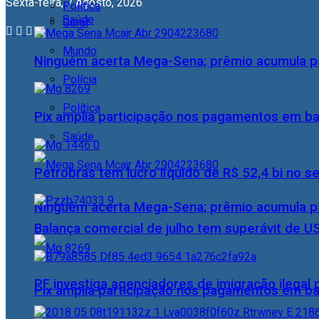
Sexta-feira, 7 Agosto, 2026
Política
Saúde
Geral
Mundo
Ninguém acerta Mega-Sena; prêmio acumula p
Polícia
Política
Pix amplia participação nos pagamentos em ba
Saúde
Petrobras tem lucro líquido de R$ 52,4 bi no s
Ninguém acerta Mega-Sena; prêmio acumula p
Balança comercial de julho tem superávit de U
PF investiga agenciadores de imigração ilegal
Pix amplia participação nos pagamentos em ba