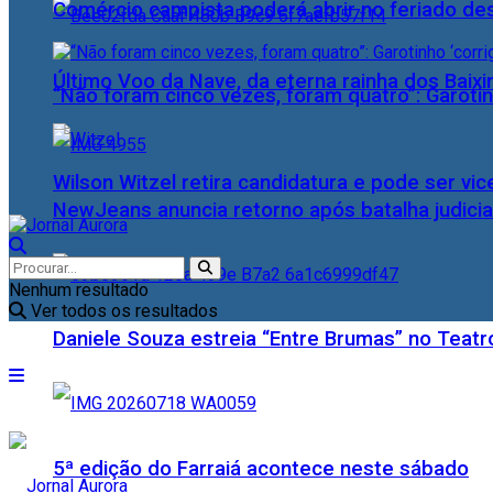
Comércio campista poderá abrir no feriado des
Último Voo da Nave, da eterna rainha dos Baix
“Não foram cinco vezes, foram quatro”: Garotin
Wilson Witzel retira candidatura e pode ser vic
NewJeans anuncia retorno após batalha judicia
Nenhum resultado
Ver todos os resultados
Daniele Souza estreia “Entre Brumas” no Teatr
5ª edição do Farraiá acontece neste sábado