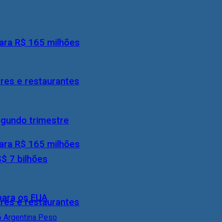
ara R$ 165 milhões
res e restaurantes
egundo trimestre
ara R$ 165 milhões
S$ 7 bilhões
 para os EUA
res e restaurantes