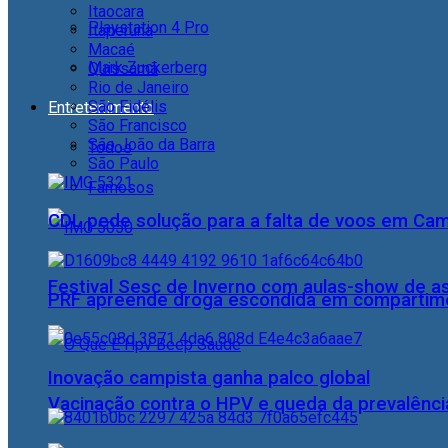
Itaocara
Playstation 4 Pro
Itaperuna
Macaé
Mark Zuckerberg
Quissamã
Rio de Janeiro
São Fidélis
Entretenimento
São Francisco
São João da Barra
Todos
São Paulo
Famosos
CDL pede solução para a falta de voos em Ca
Festival Sesc de Inverno com aulas-show de a
PRF apreende droga escondida em compartime
Inovação campista ganha palco global
Vacinação contra o HPV e queda da prevalência