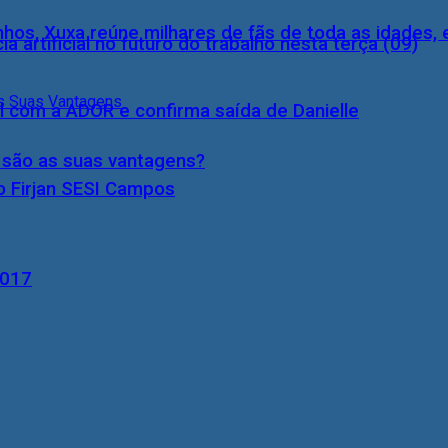
inhos, Xuxa reúne milhares de fãs de toda as idades,
a artificial no futuro do trabalho nesta terça (09)
l com a ADOR e confirma saída de Danielle
s são as suas vantagens?
o Firjan SESI Campos
2017