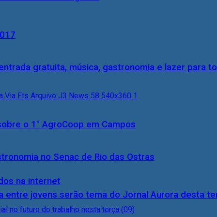
2017
entrada gratuita, música, gastronomia e lazer para to
0) sobre o 1° AgroCoop em Campos
stronomia no Senac de Rio das Ostras
dos na internet
 entre jovens serão tema do Jornal Aurora desta ter