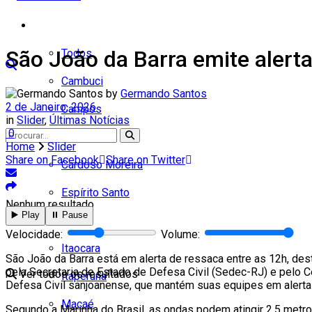
Cidades
São João da Barra emite alerta
Todos
Cambuci
by
Germando Santos
2 de Janeiro, 2026
Campos
in
Slider
,
Últimas Notícias
0
Carapebus
Home
Slider
Share on Facebook
Share on Twitter
Cardoso Moreira
Espírito Santo
Nenhum resultado
▶️ Play
⏸️ Pause
Italva
Velocidade:
Volume:
Itaocara
São João da Barra está em alerta de ressaca entre as 12h, des
pela Secretaria de Estado de Defesa Civil (Sedec-RJ) e pelo
Ver todos os resultados
Itaperuna
Defesa Civil sanjoanense, que mantém suas equipes em alerta
Macaé
Segundo a Marinha do Brasil, as ondas podem atingir 2,5 metr