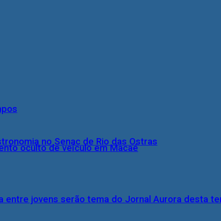
mpos
stronomia no Senac de Rio das Ostras
nto oculto de veículo em Macaé
 entre jovens serão tema do Jornal Aurora desta ter