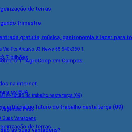
geirização de terras
egundo trimestre
entrada gratuita, música, gastronomia e lazer para to
S$ 7 bilhões
0) sobre o 1° AgroCoop em Campos
dos na internet
 para os EUA
a artificial no futuro do trabalho nesta terça (09)
geirização de terras
s são as suas vantagens?