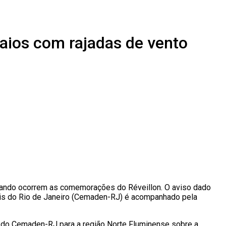
raios com rajadas de vento
e quando ocorrem as comemorações do Réveillon. O aviso dado
rais do Rio de Janeiro (Cemaden-RJ) é acompanhado pela
so do Cemaden-RJ para a região Norte Fluminense sobre a