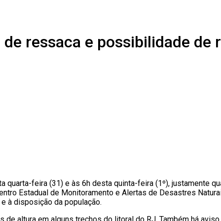
 de ressaca e possibilidade de 
ta quarta-feira (31) e às 6h desta quinta-feira (1º), justament
 Centro Estadual de Monitoramento e Alertas de Desastres Natu
 e à disposição da população.
os de altura em alguns trechos do litoral do RJ. Também há avi