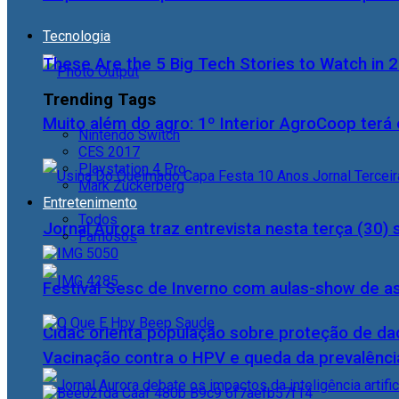
Tecnologia
These Are the 5 Big Tech Stories to Watch in 
Trending Tags
Muito além do agro: 1º Interior AgroCoop terá 
Nintendo Switch
CES 2017
Playstation 4 Pro
Mark Zuckerberg
Entretenimento
Todos
Jornal Aurora traz entrevista nesta terça (3
Famosos
Festival Sesc de Inverno com aulas-show de a
Cidac orienta população sobre proteção de da
Vacinação contra o HPV e queda da prevalência