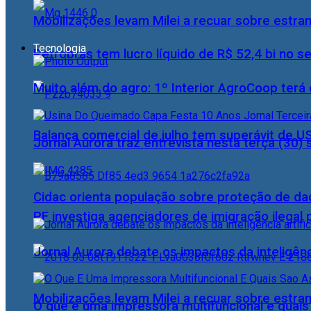
Mobilizações levam Milei a recuar sobre estran
Tecnologia
Petrobras tem lucro líquido de R$ 52,4 bi no s
Muito além do agro: 1º Interior AgroCoop terá 
Balança comercial de julho tem superávit de U
Jornal Aurora traz entrevista nesta terça (3
Cidac orienta população sobre proteção de da
PF investiga agenciadores de imigração ilegal
Jornal Aurora debate os impactos da inteligênci
Mobilizações levam Milei a recuar sobre estran
O que é uma impressora multifuncional e quai