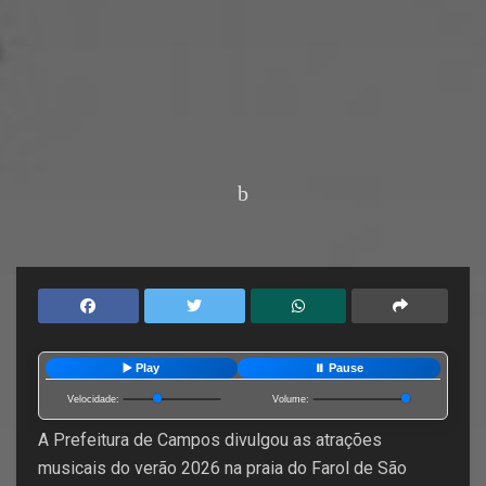
Home
Últimas Notícias
▶️ Play
⏸️ Pause
Velocidade:
Volume:
A Prefeitura de Campos divulgou as atrações
musicais do verão 2026 na praia do Farol de São