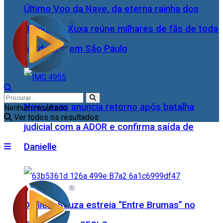
Último Voo da Nave, da eterna rainha dos
Baixinhos, Xuxa reúne milhares de fãs de toda
as idades, em São Paulo
NewJeans anuncia retorno após batalha
Nenhum resultado
Ver todos os resultados
judicial com a ADOR e confirma saída de
Danielle
Daniele Souza estreia “Entre Brumas” no