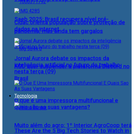
Saeb 2025: Brasil recupera nível pré-
Cidac orienta população sobre proteção de
dados na internet
pandemia, mas ainda tem gargalos
Jornal Aurora debate os impactos da
inteligência artificial no futuro do trabalho
AGU quer suspender a plataforma Discord no
nesta terça (09)
Brasil
Tecnologia
O que é uma impressora multifuncional e
quais são as suas vantagens?
Muito além do agro: 1º Interior AgroCoop terá
These Are the 5 Big Tech Stories to Watch in