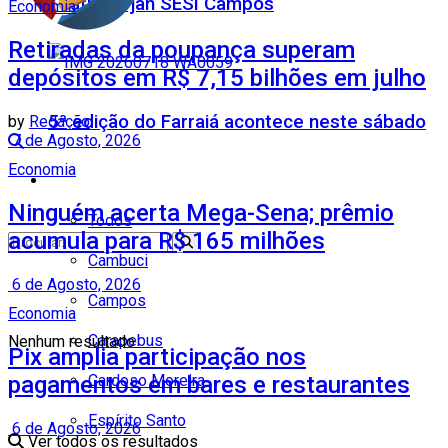
Teatro Firjan SESI Campos
Economia
Retiradas da poupança superam
depósitos em R$ 7,15 bilhões em julho
5ª edição do Farraiá acontece neste sábado
by
Redação
7 de Agosto, 2026
Economia
Cidades
Ninguém acerta Mega-Sena; prêmio
Todos
acumula para R$ 165 milhões
Cambuci
6 de Agosto, 2026
Campos
Economia
Carapebus
Nenhum resultado
Pix amplia participação nos
Cardoso Moreira
pagamentos em bares e restaurantes
Espírito Santo
6 de Agosto, 2026
Ver todos os resultados