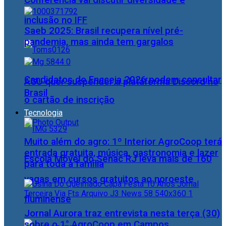
Conferência vai discutir diversidade e
inclusão no IFF
Saeb 2025: Brasil recupera nível pré-
pandemia, mas ainda tem gargalos
Candidatos do Encceja 2026 podem consultar
AGU quer suspender a plataforma Discord no
Brasil
o cartão de inscrição
Tecnologia
Muito além do agro: 1º Interior AgroCoop terá
entrada gratuita, música, gastronomia e lazer
Escola Móvel do Senac RJ leva mais de 160
para toda a família
vagas em cursos gratuitos ao noroeste
fluminense
Jornal Aurora traz entrevista nesta terça (30)
sobre o 1° AgroCoop em Campos