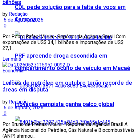
bilhões
CDL pede solução para a falta de voos em
by
Redação
Campos
6 de Agosto, 2026
0
Por Pedro Rafael Vilela - Repórter da Agência Brasil Com
exportações de US$ 34,1 bilhões e importações de US$
27,1...
PRF apreende droga escondida em
Ler mais
compartimento oculto de veículo em Macaé
Economia
Leilões de petróleo em outubro terão recorde de
áreas em disputa
by
Redação
Inovação campista ganha palco global
6 de Agosto, 2026
0
Por Bruno de Freitas Moura - Repórter da Agência Brasil A
Agência Nacional do Petróleo, Gás Natural e Biocombustíveis
(ANP) afirmou...