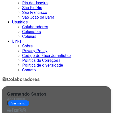
Rio de Janeiro
São Fidélis
São Francisco
São João da Barra
Usuários
Colaboradores
Colunistas
Colunas
Links
Sobre
Privacy Policy
Código de Ética Jornalística
Política de Correções
Política de diversidade
Contato
📰
Colaboradores
Germando Santos
3224 posts
|
Ver mais...