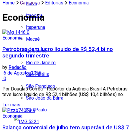
Home
Categoria
Editorias
Economia
Italva
Economia
Itaocara
Itaperuna
Economia
Macaé
Petrobras tem lucro líquido de R$ 52,4 bi no
Quissamã
segundo trimestre
Rio de Janeiro
by
Redação
6 de Agosto, 2026
São Fidélis
0
São Francisco
Por Douglas Corrêa - Repórter da Agência Brasil A Petrobras
teve lucro líquido de R$ 52,4 bilhões (US$ 10,4 bilhões) no...
São João da Barra
Ler mais
São Paulo
Economia
Balança comercial de julho tem superávit de US$ 7