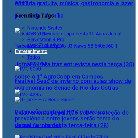
2017
entrada gratuita, música, gastronomia e lazer
Trending Tags
para toda a família
Nintendo Switch
CES 2017
Playstation 4 Pro
Mark Zuckerberg
Entretenimento
Todos
Famosos
Jornal Aurora traz entrevista nesta terça (30)
sobre o 1° AgroCoop em Campos
Festival Sesc de Inverno com aulas-show de
astronomia no Senac de Rio das Ostras
Vacinação contra o HPV e queda da
Cidac orienta população sobre proteção de
prevalência entre jovens serão tema do
dados na internet
Jornal Aurora desta terça-feira (28)