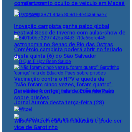
compartimento oculto de veículo em Macaé
Famosos
Inovação campista ganha palco global
Festival Sesc de Inverno com aulas-show de
astronomia no Senac de Rio das Ostras
Comércio campista poderá abrir no feriado
desta quinta (6) do São Salvador
Vacinação contra o HPV e queda da
“Não foram cinco vezes, foram quatro”:
prevalência entre jovens serão tema do
Garotinho ‘corrige’ fala de Eduardo Paes
sobre prisões
Jornal Aurora desta terça-feira (28)
Wilson Witzel retira candidatura e pode ser
vice de Garotinho