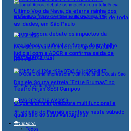
Último Voo da Nave, da eterna rainha dos
Baixinhos, Xuxa reúne milhares de fãs de toda
as idades, em São Paulo
Jornal Aurora debate os impactos da
inteligência artificial no futuro do trabalho
NewJeans anuncia retorno após batalha
judicial com a ADOR e confirma saída de
nesta terça (09)
Danielle
Daniele Souza estreia “Entre Brumas” no
Teatro Firjan SESI Campos
O que é uma impressora multifuncional e
5ª edição do Farraiá acontece neste sábado
quais são as suas vantagens?
Cidades
Todos