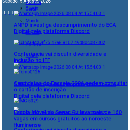
Sábado, 8 Agosto, 2026
Política
Saúde
Geral
Mundo
ANPD investiga descumprimemto do ECA
Digital pela plataforma Discord
Polícia
Política
Conferência vai discutir diversidade e
Saúde
inclusão no IFF
Candidatos do Encceja 2026 podem consultar
ANPD investiga descumprimemto do ECA
o cartão de inscrição
Digital pela plataforma Discord
Escola Móvel do Senac RJ leva mais de 160
vagas em cursos gratuitos ao noroeste
fluminense