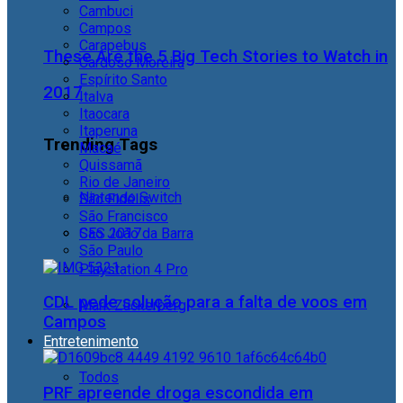
Cambuci
Campos
Carapebus
These Are the 5 Big Tech Stories to Watch in
Cardoso Moreira
Espírito Santo
2017
Italva
Itaocara
Itaperuna
Trending Tags
Macaé
Quissamã
Rio de Janeiro
Nintendo Switch
São Fidélis
São Francisco
São João da Barra
CES 2017
São Paulo
Playstation 4 Pro
CDL pede solução para a falta de voos em
Mark Zuckerberg
Campos
Entretenimento
Todos
PRF apreende droga escondida em