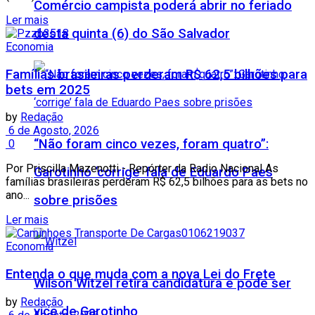
Comércio campista poderá abrir no feriado
Ler mais
desta quinta (6) do São Salvador
Economia
Famílias brasileiras perderam R$ 62,5 bilhões para
bets em 2025
by
Redação
6 de Agosto, 2026
“Não foram cinco vezes, foram quatro”:
0
Por Priscilla Mazenotti - Repórter da Radio Nacional As
Garotinho ‘corrige’ fala de Eduardo Paes
famílias brasileiras perderam R$ 62,5 bilhões para as bets no
ano...
sobre prisões
Ler mais
Economia
Entenda o que muda com a nova Lei do Frete
Wilson Witzel retira candidatura e pode ser
by
Redação
vice de Garotinho