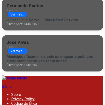
Germando Santos
1 posts
|
Ver mais...
O Brasil que Serve — Mas Não é Servido
Último post: 14/02/2026
Jose Alves
1 posts
|
Ver mais...
Municípios ficam mais pobres enquanto políticos
sustentam narrativas fantasiosas
Último post: 17/06/2025
Sobre
Privacy Policy
Código de Ética