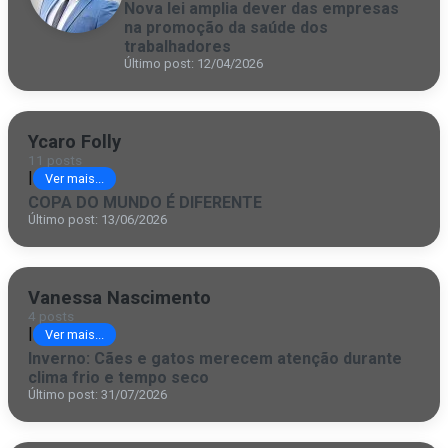
Nova lei amplia dever das empresas
na promoção da saúde dos
trabalhadores
Último post: 12/04/2026
Ycaro Folly
11 posts
|
Ver mais...
COPA DO MUNDO É DIFERENTE
Último post: 13/06/2026
Vanessa Nascimento
4 posts
|
Ver mais...
Inverno: Cães e gatos merecem atenção durante
clima frio e tempo seco
Último post: 31/07/2026