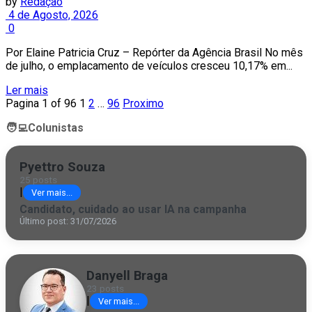
by
Redação
4 de Agosto, 2026
0
Por Elaine Patricia Cruz – Repórter da Agência Brasil No mês
de julho, o emplacamento de veículos cresceu 10,17% em...
Ler mais
Pagina 1 of 96
1
2
…
96
Proximo
🧑‍💻
Colunistas
Pyettro Souza
25 posts
|
Ver mais...
Candidato, cuidado ao usar IA na campanha
Último post: 31/07/2026
Danyell Braga
23 posts
|
Ver mais...