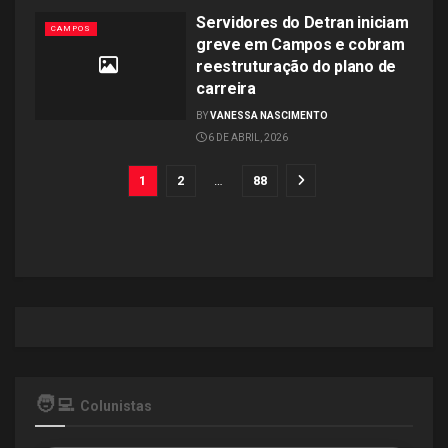
Servidores do Detran iniciam
CAMPOS
greve em Campos e cobram
reestruturação do plano de
carreira
BY
VANESSA NASCIMENTO
6 DE ABRIL, 2026
1
2
…
88
🧑‍💻
Colunistas