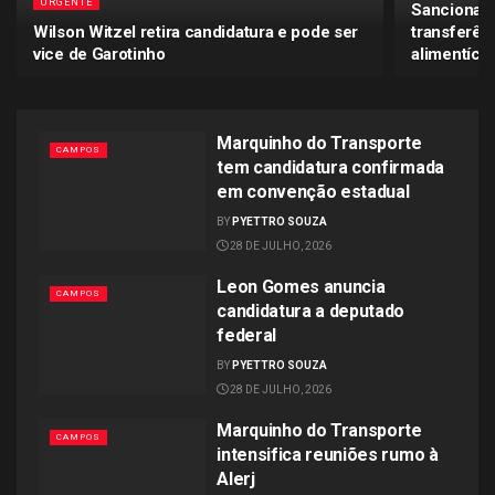
URGENTE
Sancionada
Wilson Witzel retira candidatura e pode ser
transferên
vice de Garotinho
alimentícia
Marquinho do Transporte
CAMPOS
tem candidatura confirmada
em convenção estadual
BY
PYETTRO SOUZA
28 DE JULHO, 2026
Leon Gomes anuncia
CAMPOS
candidatura a deputado
federal
BY
PYETTRO SOUZA
28 DE JULHO, 2026
Marquinho do Transporte
CAMPOS
intensifica reuniões rumo à
Alerj