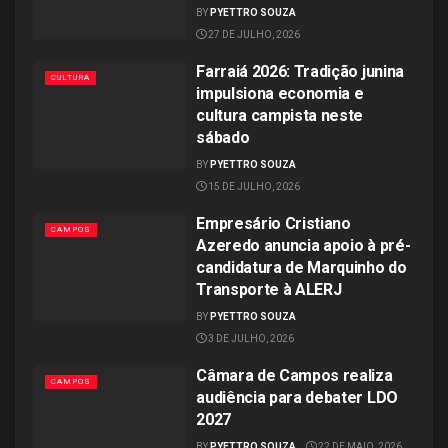
BY
PYETTRO SOUZA
27 DE JULHO, 2026
Farraiá 2026: Tradição junina
CULTURA
impulsiona economia e
cultura campista neste
sábado
BY
PYETTRO SOUZA
15 DE JULHO, 2026
​Empresário Cristiano
CAMPOS
Azeredo anuncia apoio à pré-
candidatura de Marquinho do
Transporte à ALERJ
BY
PYETTRO SOUZA
3 DE JULHO, 2026
Câmara de Campos realiza
CAMPOS
audiência para debater LDO
2027
BY
PYETTRO SOUZA
22 DE MAIO, 2026