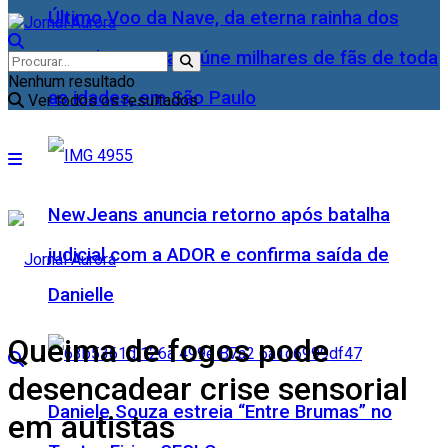
Último Voo da Nave, da eterna rainha dos
Baixinhos, Xuxa reúne milhares de fãs de toda
Nenhum resultado
as idades, em São Paulo
Ver todos os resultados
NewJeans anuncia retorno após batalha
judicial com a ADOR e confirma saída de
Danielle
Queima de fogos pode
desencadear crise sensorial
Daniele Souza estreia “Entre Brumas” no
em autistas