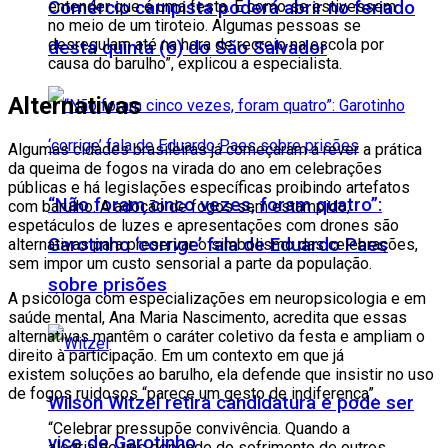
entender que é uma festa. É como se estivessem
Comércio campista poderá abrir no feriado
no meio de um tiroteio. Algumas pessoas se
desregulam até na hora de recreio na escola por
desta quinta (6) do São Salvador
causa do barulho”, explicou a especialista.
Alternativas
Algumas cidades brasileiras já começaram a rever a prática
da queima de fogos na virada do ano em celebrações
públicas e há legislações específicas proibindo artefatos
“Não foram cinco vezes, foram quatro”:
com barulho. A adoção de fogos sem estampido,
espetáculos de luzes e apresentações com drones são
Garotinho ‘corrige’ fala de Eduardo Paes
alternativas para preservar o simbolismo das celebrações,
sem impor um custo sensorial a parte da população.
sobre prisões
A psicóloga com especializações em neuropsicologia e em
saúde mental, Ana Maria Nascimento, acredita que essas
alternativas mantêm o caráter coletivo da festa e ampliam o
direito à participação. Em um contexto em que já
existem soluções ao barulho, ela defende que insistir no uso
de fogos ruidosos “parece um gesto de indiferença”.
Wilson Witzel retira candidatura e pode ser
“Celebrar pressupõe convivência. Quando a
vice de Garotinho
alegria de uns depende do sofrimento de outros,