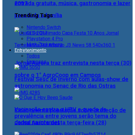
2017
entrada gratuita, música, gastronomia e lazer
Trending Tags
para toda a família
Nintendo Switch
CES 2017
Playstation 4 Pro
Mark Zuckerberg
Entretenimento
Todos
Famosos
Jornal Aurora traz entrevista nesta terça (30)
sobre o 1° AgroCoop em Campos
Festival Sesc de Inverno com aulas-show de
astronomia no Senac de Rio das Ostras
Vacinação contra o HPV e queda da
Cidac orienta população sobre proteção de
prevalência entre jovens serão tema do
dados na internet
Jornal Aurora desta terça-feira (28)