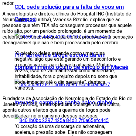
redor.
CDL pede solução para a falta de voos em
A neurologista e diretora clínica do Hospital INC (Instituto de
Campos
Neurologia de Curitiba), Vanessa Rizelio, explica que as
pessoas que têm TEA não conseguem processar que aquele
ruído alto, por um período prolongado, é um momento de
celebração – uma vez que, para eles, promove uma sensação
desagradável que não é bem processada pelo cérebro.
“O cérebro deles entende como uma coisa
PRF apreende droga escondida em
negativa, algo que está gerando um desconforto e
a reação vai ser sair daquela situação. Muitas
compartimento oculto de veículo em Macaé
vezes, isso se vai manifestar como ansiedade,
irritabilidade, fora o prejuízo depois no sono que
pode impactar até o dia seguinte”, destaca
Vanessa.
Fundadora da Associação de Neurologia do Estado do Rio de
Inovação campista ganha palco global
Janeiro (ANERJ), a neuropediatra Solange Vianna Dultra,
aponta outros efeitos que a queima de fogos pode
desencadear no organismo dessas pessoas.
“O coração dá uma descarga de adrenalina,
acelera, a pressão sobe. Eles não conseguem