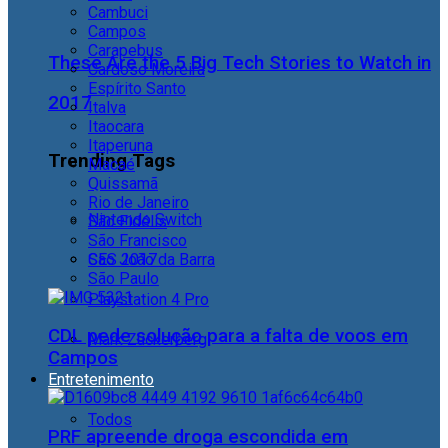
Cambuci
Campos
Carapebus
These Are the 5 Big Tech Stories to Watch in
Cardoso Moreira
Espírito Santo
2017
Italva
Itaocara
Itaperuna
Trending Tags
Macaé
Quissamã
Rio de Janeiro
Nintendo Switch
São Fidélis
São Francisco
São João da Barra
CES 2017
São Paulo
Playstation 4 Pro
CDL pede solução para a falta de voos em
Mark Zuckerberg
Campos
Entretenimento
Todos
PRF apreende droga escondida em