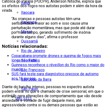
Católica do Paraná (PUCPR), Anderson Nitsche, explica que
Italva
os efeitos dos fogos nos autistas podem ir além da hora da
virada.
Itaocara
“As crianças e pessoas autistas têm uma
Itaperuna
sensibilidade maior ao som e isso causa uma
perturbação momentânea, mas que pode até durar
Macaé
por mais tempo, gerando sofrimento de insônia
durante alguns dias”, afirma o professor.
Quissamã
Notícias relacionadas:
Rio de Janeiro
Copacabana promete drones e queima de fogos mais
longa na virada.
São Fidélis
Guinness reconhece o réveillon do Rio como o maior do
mundo.
São Francisco
SUS fará teste para diagnóstico precoce de autismo
aos 16 meses.
São João da Barra
Diante do barulho intenso, pessoas no espectro autista
São Paulo
podem entrar no que é chamado de crise sensorial, em que o
estímulo gera alterações de comportamento que vão desde
ansiedade e vontade de fugir daquele meio, até
agressividade contra si ou demais pessoas que estão ao