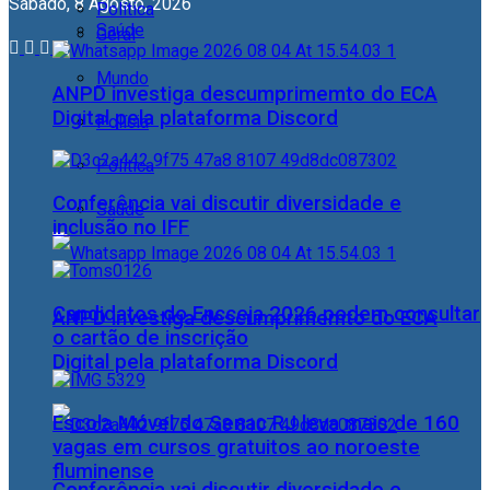
Sábado, 8 Agosto, 2026
Política
Saúde
Geral
Mundo
ANPD investiga descumprimemto do ECA
Digital pela plataforma Discord
Polícia
Política
Conferência vai discutir diversidade e
Saúde
inclusão no IFF
Candidatos do Encceja 2026 podem consultar
ANPD investiga descumprimemto do ECA
o cartão de inscrição
Digital pela plataforma Discord
Escola Móvel do Senac RJ leva mais de 160
vagas em cursos gratuitos ao noroeste
fluminense