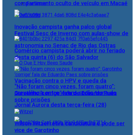
compartimento oculto de veículo em Macaé
Famosos
Inovação campista ganha palco global
Festival Sesc de Inverno com aulas-show de
astronomia no Senac de Rio das Ostras
Comércio campista poderá abrir no feriado
desta quinta (6) do São Salvador
Vacinação contra o HPV e queda da
“Não foram cinco vezes, foram quatro”:
prevalência entre jovens serão tema do
Garotinho ‘corrige’ fala de Eduardo Paes
sobre prisões
Jornal Aurora desta terça-feira (28)
Wilson Witzel retira candidatura e pode ser
vice de Garotinho