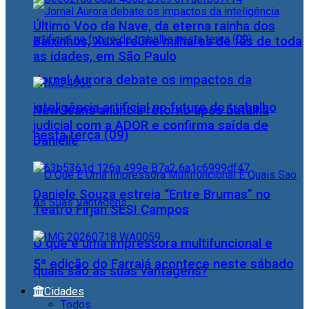
Último Voo da Nave, da eterna rainha dos
Baixinhos, Xuxa reúne milhares de fãs de toda
as idades, em São Paulo
Jornal Aurora debate os impactos da
inteligência artificial no futuro do trabalho
NewJeans anuncia retorno após batalha
judicial com a ADOR e confirma saída de
nesta terça (09)
Danielle
Daniele Souza estreia “Entre Brumas” no
Teatro Firjan SESI Campos
O que é uma impressora multifuncional e
5ª edição do Farraiá acontece neste sábado
quais são as suas vantagens?
Cidades
Todos