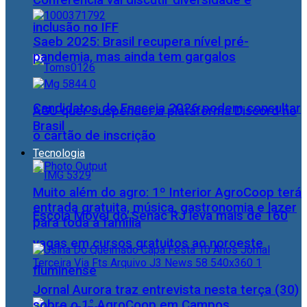
Conferência vai discutir diversidade e
inclusão no IFF
Saeb 2025: Brasil recupera nível pré-
pandemia, mas ainda tem gargalos
Candidatos do Encceja 2026 podem consultar
AGU quer suspender a plataforma Discord no
Brasil
o cartão de inscrição
Tecnologia
Muito além do agro: 1º Interior AgroCoop terá
entrada gratuita, música, gastronomia e lazer
Escola Móvel do Senac RJ leva mais de 160
para toda a família
vagas em cursos gratuitos ao noroeste
fluminense
Jornal Aurora traz entrevista nesta terça (30)
sobre o 1° AgroCoop em Campos