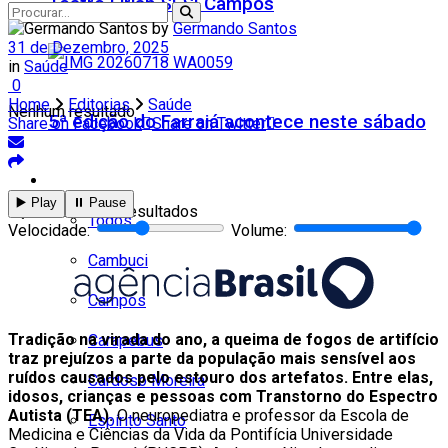
Teatro Firjan SESI Campos
by
Germando Santos
31 de Dezembro, 2025
in
Saúde
0
Home
Editorias
Saúde
Nenhum resultado
5ª edição do Farraiá acontece neste sábado
Share on Facebook
Share on Twitter
Cidades
▶️ Play
⏸️ Pause
Ver todos os resultados
Todos
Velocidade:
Volume:
Cambuci
Campos
Tradição na virada do ano, a queima de fogos de artifício
Carapebus
traz prejuízos a parte da população mais sensível aos
ruídos causados pelo estouro dos artefatos. Entre elas,
Cardoso Moreira
idosos, crianças e pessoas com Transtorno do Espectro
Autista (TEA).
O neuropediatra e professor da Escola de
Espírito Santo
Medicina e Ciências da Vida da Pontifícia Universidade