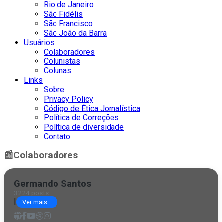
Rio de Janeiro
São Fidélis
São Francisco
São João da Barra
Usuários
Colaboradores
Colunistas
Colunas
Links
Sobre
Privacy Policy
Código de Ética Jornalística
Política de Correções
Política de diversidade
Contato
📰
Colaboradores
Germando Santos
3224 posts
|
Ver mais...