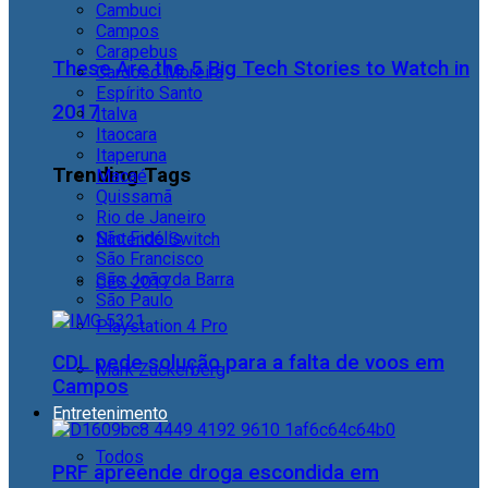
Cambuci
Campos
Carapebus
These Are the 5 Big Tech Stories to Watch in
Cardoso Moreira
Espírito Santo
2017
Italva
Itaocara
Itaperuna
Trending Tags
Macaé
Quissamã
Rio de Janeiro
São Fidélis
Nintendo Switch
São Francisco
São João da Barra
CES 2017
São Paulo
Playstation 4 Pro
CDL pede solução para a falta de voos em
Mark Zuckerberg
Campos
Entretenimento
Todos
PRF apreende droga escondida em