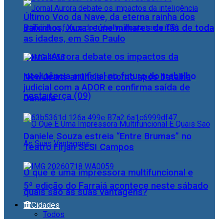
Último Voo da Nave, da eterna rainha dos
Baixinhos, Xuxa reúne milhares de fãs de toda
as idades, em São Paulo
Jornal Aurora debate os impactos da
inteligência artificial no futuro do trabalho
NewJeans anuncia retorno após batalha
judicial com a ADOR e confirma saída de
nesta terça (09)
Danielle
Daniele Souza estreia “Entre Brumas” no
Teatro Firjan SESI Campos
O que é uma impressora multifuncional e
5ª edição do Farraiá acontece neste sábado
quais são as suas vantagens?
Cidades
Todos