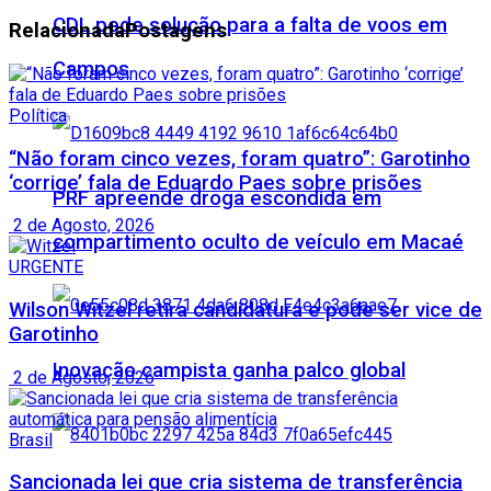
CDL pede solução para a falta de voos em
Relacionada
Postagens
Campos
Política
“Não foram cinco vezes, foram quatro”: Garotinho
‘corrige’ fala de Eduardo Paes sobre prisões
PRF apreende droga escondida em
2 de Agosto, 2026
compartimento oculto de veículo em Macaé
URGENTE
Wilson Witzel retira candidatura e pode ser vice de
Garotinho
Inovação campista ganha palco global
2 de Agosto, 2026
Brasil
Sancionada lei que cria sistema de transferência