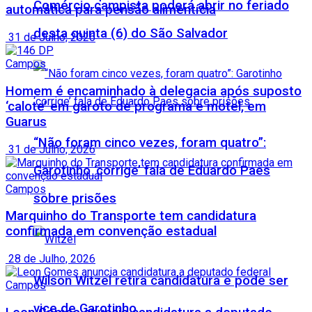
Comércio campista poderá abrir no feriado
automática para pensão alimentícia
desta quinta (6) do São Salvador
31 de Julho, 2026
Campos
Homem é encaminhado à delegacia após suposto
‘calote’ em garoto de programa e motel, em
Guarus
“Não foram cinco vezes, foram quatro”:
31 de Julho, 2026
Garotinho ‘corrige’ fala de Eduardo Paes
Campos
sobre prisões
Marquinho do Transporte tem candidatura
confirmada em convenção estadual
28 de Julho, 2026
Wilson Witzel retira candidatura e pode ser
Campos
vice de Garotinho