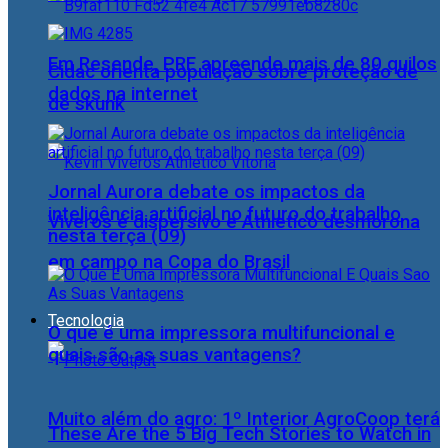
Em Resende, PRF apreende mais de 80 quilos
Cidac orienta população sobre proteção de
dados na internet
de skunk
Jornal Aurora debate os impactos da
inteligência artificial no futuro do trabalho
Viveros é dispersivo e Athletico desmorona
nesta terça (09)
em campo na Copa do Brasil
Tecnologia
O que é uma impressora multifuncional e
quais são as suas vantagens?
Muito além do agro: 1º Interior AgroCoop terá
These Are the 5 Big Tech Stories to Watch in