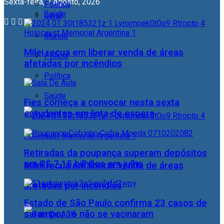
Sexta-feira, 7 Agosto, 2026
Política
Saúde
Geral
Mundo
Milei recua em liberar venda de áreas
Polícia
afetadas por incêndios
Política
Saúde
Fies começa a convocar nesta sexta
estudantes em lista de espera
Retiradas da poupança superam depósitos
em R$ 7,15 bilhões em julho
Milei recua em liberar venda de áreas
afetadas por incêndios
Estado de São Paulo confirma 23 casos de
sarampo; 16 não se vacinaram