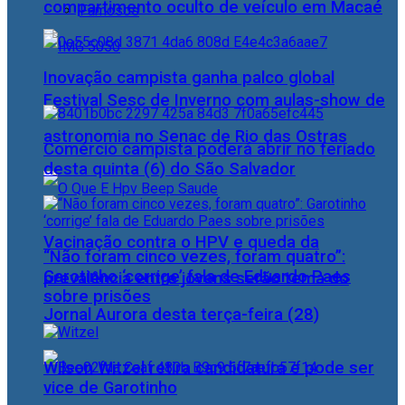
compartimento oculto de veículo em Macaé
Famosos
Inovação campista ganha palco global
Festival Sesc de Inverno com aulas-show de
astronomia no Senac de Rio das Ostras
Comércio campista poderá abrir no feriado
desta quinta (6) do São Salvador
Vacinação contra o HPV e queda da
“Não foram cinco vezes, foram quatro”:
Garotinho ‘corrige’ fala de Eduardo Paes
prevalência entre jovens serão tema do
sobre prisões
Jornal Aurora desta terça-feira (28)
Wilson Witzel retira candidatura e pode ser
vice de Garotinho