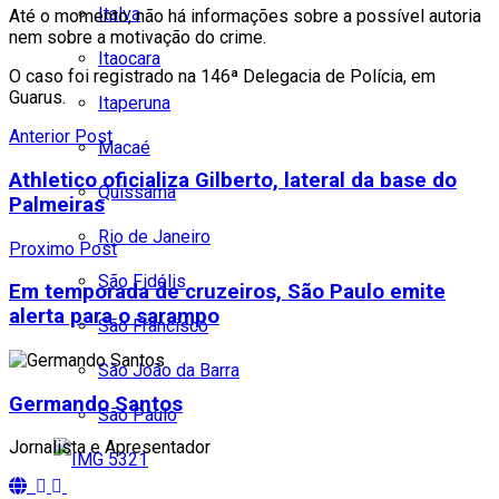
Italva
Até o momento, não há informações sobre a possível autoria
nem sobre a motivação do crime.
Itaocara
O caso foi registrado na 146ª Delegacia de Polícia, em
Guarus.
Itaperuna
Anterior Post
Macaé
Athletico oficializa Gilberto, lateral da base do
Quissamã
Palmeiras
Rio de Janeiro
Proximo Post
São Fidélis
Em temporada de cruzeiros, São Paulo emite
alerta para o sarampo
São Francisco
São João da Barra
Germando Santos
São Paulo
Jornalista e Apresentador