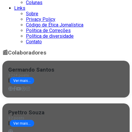
Colunas
Links
Sobre
Privacy Policy
Código de Ética Jornalística
Política de Correções
Política de diversidade
Contato
📰
Colaboradores
Germando Santos
3224 posts
|
Ver mais...
Pyettro Souza
32 posts
|
Ver mais...