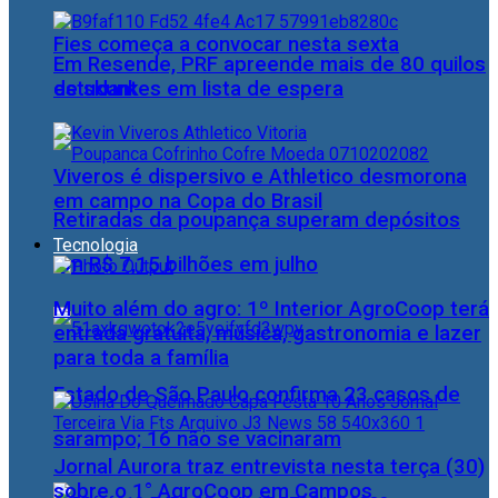
Fies começa a convocar nesta sexta
Em Resende, PRF apreende mais de 80 quilos
estudantes em lista de espera
de skunk
Viveros é dispersivo e Athletico desmorona
em campo na Copa do Brasil
Retiradas da poupança superam depósitos
Tecnologia
em R$ 7,15 bilhões em julho
Muito além do agro: 1º Interior AgroCoop terá
entrada gratuita, música, gastronomia e lazer
para toda a família
Estado de São Paulo confirma 23 casos de
sarampo; 16 não se vacinaram
Jornal Aurora traz entrevista nesta terça (30)
sobre o 1° AgroCoop em Campos