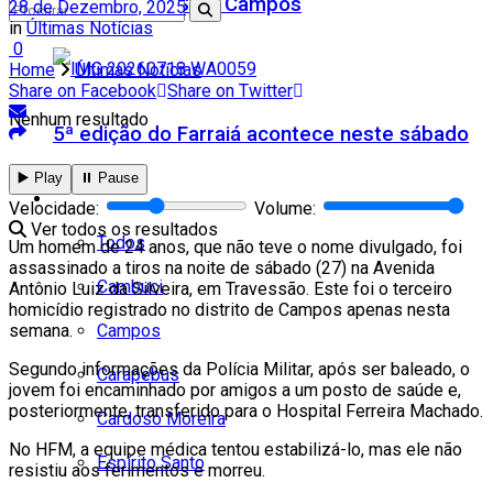
Teatro Firjan SESI Campos
28 de Dezembro, 2025
in
Últimas Notícias
0
Home
Últimas Notícias
Share on Facebook
Share on Twitter
Nenhum resultado
5ª edição do Farraiá acontece neste sábado
▶️ Play
⏸️ Pause
Cidades
Velocidade:
Volume:
Ver todos os resultados
Todos
Um homem de 24 anos, que não teve o nome divulgado, foi
assassinado a tiros na noite de sábado (27) na Avenida
Cambuci
Antônio Luiz da Silveira, em Travessão. Este foi o terceiro
homicídio registrado no distrito de Campos apenas nesta
Campos
semana.
Segundo informações da Polícia Militar, após ser baleado, o
Carapebus
jovem foi encaminhado por amigos a um posto de saúde e,
posteriormente, transferido para o Hospital Ferreira Machado.
Cardoso Moreira
No HFM, a equipe médica tentou estabilizá-lo, mas ele não
Espírito Santo
resistiu aos ferimentos e morreu.