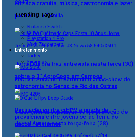
2017
entrada gratuita, música, gastronomia e lazer
Trending Tags
para toda a família
Nintendo Switch
CES 2017
Playstation 4 Pro
Mark Zuckerberg
Entretenimento
Todos
Famosos
Jornal Aurora traz entrevista nesta terça (30)
sobre o 1° AgroCoop em Campos
Festival Sesc de Inverno com aulas-show de
astronomia no Senac de Rio das Ostras
Vacinação contra o HPV e queda da
Cidac orienta população sobre proteção de
prevalência entre jovens serão tema do
Jornal Aurora desta terça-feira (28)
dados na internet