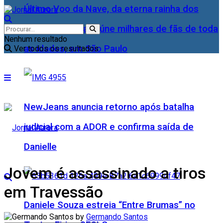
Último Voo da Nave, da eterna rainha dos
Baixinhos, Xuxa reúne milhares de fãs de toda
Nenhum resultado
as idades, em São Paulo
Ver todos os resultados
NewJeans anuncia retorno após batalha
judicial com a ADOR e confirma saída de
Danielle
Jovem é assassinado a tiros
em Travessão
Daniele Souza estreia “Entre Brumas” no
by
Germando Santos