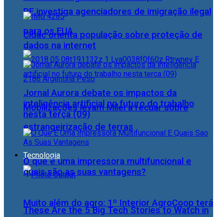
PF investiga agenciadores de imigração ilegal
para os EUA
Cidac orienta população sobre proteção de
dados na internet
Jornal Aurora debate os impactos da
inteligência artificial no futuro do trabalho
Mobilizações levam Milei a recuar sobre
nesta terça (09)
estrangeirização de terras
Tecnologia
O que é uma impressora multifuncional e
quais são as suas vantagens?
Muito além do agro: 1º Interior AgroCoop terá
These Are the 5 Big Tech Stories to Watch in