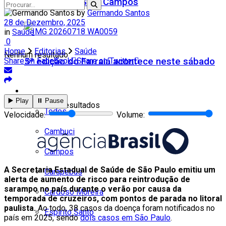
Teatro Firjan SESI Campos
by
Germando Santos
28 de Dezembro, 2025
in
Saúde
0
Home
Editorias
Saúde
Nenhum resultado
5ª edição do Farraiá acontece neste sábado
Share on Facebook
Share on Twitter
Cidades
▶️ Play
⏸️ Pause
Ver todos os resultados
Todos
Velocidade:
Volume:
Cambuci
Campos
A Secretaria Estadual de Saúde de São Paulo emitiu um
Carapebus
alerta de aumento de risco para reintrodução de
sarampo no país durante o verão por causa da
Cardoso Moreira
temporada de cruzeiros, com pontos de parada no litoral
paulista.
Ao todo, 38 casos da doença foram notificados no
Espírito Santo
país em 2025, sendo
dois casos em São Paulo
.