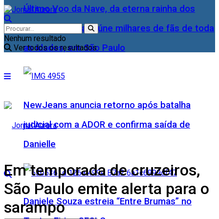
Último Voo da Nave, da eterna rainha dos
Baixinhos, Xuxa reúne milhares de fãs de toda
Nenhum resultado
as idades, em São Paulo
Ver todos os resultados
NewJeans anuncia retorno após batalha
judicial com a ADOR e confirma saída de
Danielle
Em temporada de cruzeiros,
São Paulo emite alerta para o
Daniele Souza estreia “Entre Brumas” no
sarampo