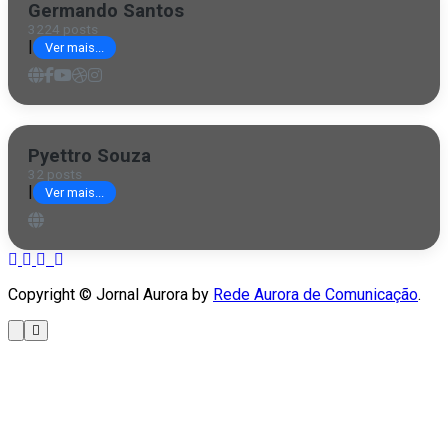
Germando Santos
3224 posts
|
Ver mais...
Pyettro Souza
32 posts
|
Ver mais...
Copyright © Jornal Aurora by
Rede Aurora de Comunicação
.