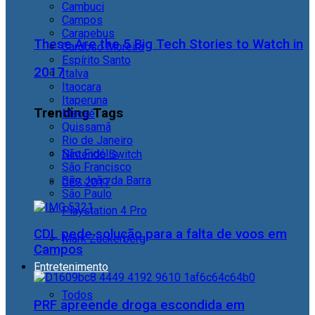
Cambuci
Campos
Carapebus
These Are the 5 Big Tech Stories to Watch in
Cardoso Moreira
Espírito Santo
2017
Italva
Itaocara
Itaperuna
Trending Tags
Macaé
Quissamã
Rio de Janeiro
São Fidélis
Nintendo Switch
São Francisco
São João da Barra
CES 2017
São Paulo
Playstation 4 Pro
CDL pede solução para a falta de voos em
Mark Zuckerberg
Campos
Entretenimento
Todos
PRF apreende droga escondida em