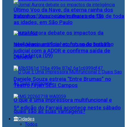
Último Voo da Nave, da eterna rainha dos
Baixinhos, Xuxa reúne milhares de fãs de toda
as idades, em São Paulo
Jornal Aurora debate os impactos da
inteligência artificial no futuro do trabalho
NewJeans anuncia retorno após batalha
judicial com a ADOR e confirma saída de
nesta terça (09)
Danielle
Daniele Souza estreia “Entre Brumas” no
Teatro Firjan SESI Campos
O que é uma impressora multifuncional e
5ª edição do Farraiá acontece neste sábado
quais são as suas vantagens?
Cidades
Todos