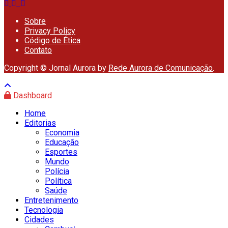
Sobre
Privacy Policy
Código de Ética
Contato
Copyright © Jornal Aurora by
Rede Aurora de Comunicação
.
Dashboard
Home
Editorias
Economia
Educação
Esportes
Mundo
Polícia
Política
Saúde
Entretenimento
Tecnologia
Cidades