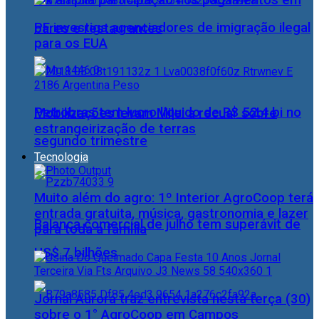
Pix amplia participação nos pagamentos em
PF investiga agenciadores de imigração ilegal
bares e restaurantes
para os EUA
Petrobras tem lucro líquido de R$ 52,4 bi no
Mobilizações levam Milei a recuar sobre
estrangeirização de terras
segundo trimestre
Tecnologia
Muito além do agro: 1º Interior AgroCoop terá
entrada gratuita, música, gastronomia e lazer
Balança comercial de julho tem superávit de
para toda a família
US$ 7 bilhões
Jornal Aurora traz entrevista nesta terça (30)
sobre o 1° AgroCoop em Campos