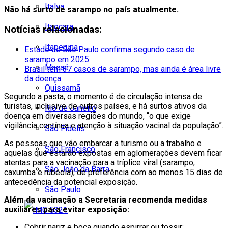
Italva
Não há surto de sarampo no país atualmente.
Itaocara
Notícias relacionadas:
Itaperuna
Estado de São Paulo confirma segundo caso de
sarampo em 2025.
Macaé
Brasil tem 37 casos de sarampo, mas ainda é área livre
da doença.
Quissamã
Segundo a pasta, o momento é de circulação intensa de
turistas, inclusive de outros países, e há surtos ativos da
Rio de Janeiro
doença em diversas regiões do mundo, “o que exige
vigilância contínua e atenção à situação vacinal da população”.
São Fidélis
As pessoas que vão embarcar a turismo ou a trabalho e
São Francisco
aquelas que estarão expostas em aglomerações devem ficar
atentas para a vacinação para a tríplice viral (sarampo,
São João da Barra
caxumba e rubéola), de preferência com ao menos 15 dias de
antecedência da potencial exposição.
São Paulo
Além da vacinação a Secretaria recomenda medidas
auxiliares para evitar exposição:
Cobrir nariz e boca quando espirrar ou tossir;