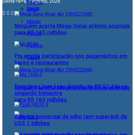
Sexta-feira, 7 Agosto, 2026
Política
Saúde
Geral
Mundo
Ninguém acerta Mega-Sena; prêmio acumula
para R$ 165 milhões
Polícia
Política
Pix amplia participação nos pagamentos em
Saúde
bares e restaurantes
Petrobras tem lucro líquido de R$ 52,4 bi no
Ninguém acerta Mega-Sena; prêmio acumula
segundo trimestre
para R$ 165 milhões
Balança comercial de julho tem superávit de
US$ 7 bilhões