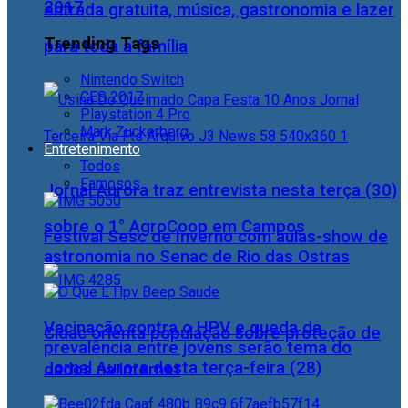
2017
entrada gratuita, música, gastronomia e lazer
Trending Tags
para toda a família
Nintendo Switch
CES 2017
Playstation 4 Pro
Mark Zuckerberg
Entretenimento
Todos
Famosos
Jornal Aurora traz entrevista nesta terça (30)
sobre o 1° AgroCoop em Campos
Festival Sesc de Inverno com aulas-show de
astronomia no Senac de Rio das Ostras
Vacinação contra o HPV e queda da
Cidac orienta população sobre proteção de
prevalência entre jovens serão tema do
Jornal Aurora desta terça-feira (28)
dados na internet