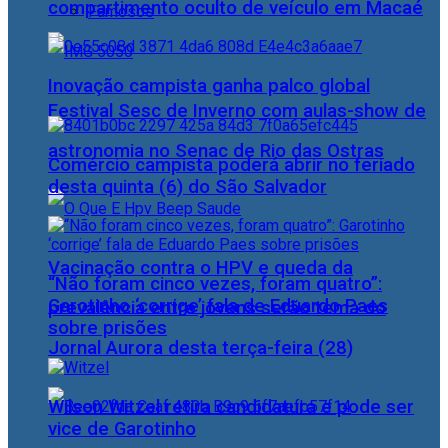
compartimento oculto de veículo em Macaé
Famosos
Inovação campista ganha palco global
Festival Sesc de Inverno com aulas-show de
astronomia no Senac de Rio das Ostras
Comércio campista poderá abrir no feriado
desta quinta (6) do São Salvador
Vacinação contra o HPV e queda da
“Não foram cinco vezes, foram quatro”:
Garotinho ‘corrige’ fala de Eduardo Paes
prevalência entre jovens serão tema do
sobre prisões
Jornal Aurora desta terça-feira (28)
Wilson Witzel retira candidatura e pode ser
vice de Garotinho