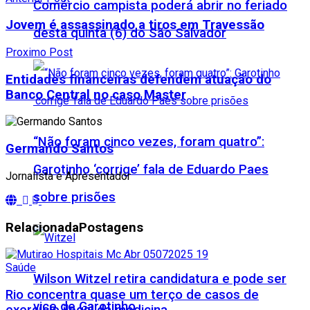
Comércio campista poderá abrir no feriado
Jovem é assassinado a tiros em Travessão
desta quinta (6) do São Salvador
Proximo Post
Entidades financeiras defendem atuação do
Banco Central no caso Master
“Não foram cinco vezes, foram quatro”:
Germando Santos
Garotinho ‘corrige’ fala de Eduardo Paes
Jornalista e Apresentador
sobre prisões
Relacionada
Postagens
Saúde
Wilson Witzel retira candidatura e pode ser
Rio concentra quase um terço de casos de
vice de Garotinho