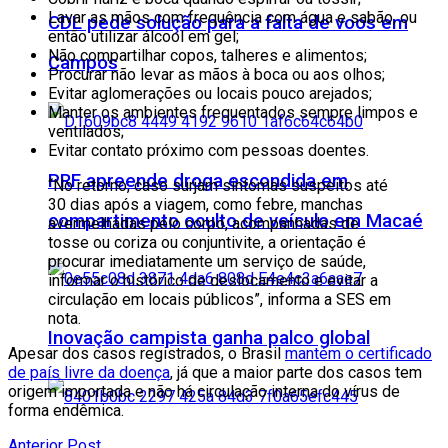
Lavar as mãos com frequência com água e sabão, ou
CDL pede solução para a falta de voos em
então utilizar álcool em gel;
Não compartilhar copos, talheres e alimentos;
Campos
Procurar não levar as mãos à boca ou aos olhos;
Evitar aglomerações ou locais pouco arejados;
Manter os ambientes frequentados sempre limpos e
ventilados;
Evitar contato próximo com pessoas doentes.
PRF apreende droga escondida em
“No retorno, caso surjam sintomas suspeitos até
30 dias após a viagem, como febre, manchas
compartimento oculto de veículo em Macaé
avermelhadas pelo corpo, acompanhadas de
tosse ou coriza ou conjuntivite, a orientação é
procurar imediatamente um serviço de saúde,
informar o histórico de deslocamento e evitar a
circulação em locais públicos”, informa a SES em
nota.
Inovação campista ganha palco global
Apesar dos casos registrados, o Brasil
mantém o certificado
de país livre da doença
, já que a maior parte dos casos tem
origem importada e não há circulação interna do vírus de
forma endêmica.
Anterior Post