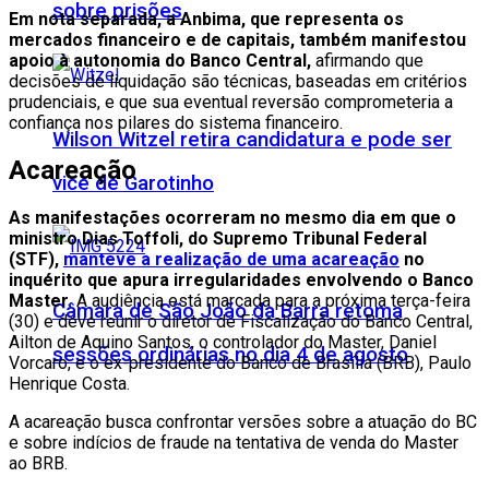
sobre prisões
Em nota separada, a Anbima, que representa os
mercados financeiro e de capitais, também manifestou
apoio à autonomia do Banco Central,
afirmando que
decisões de liquidação são técnicas, baseadas em critérios
prudenciais, e que sua eventual reversão comprometeria a
confiança nos pilares do sistema financeiro.
Wilson Witzel retira candidatura e pode ser
Acareação
vice de Garotinho
As manifestações ocorreram no mesmo dia em que o
ministro Dias Toffoli, do Supremo Tribunal Federal
(STF),
manteve a realização de uma acareação
no
inquérito que apura irregularidades envolvendo o Banco
Master.
A audiência está marcada para a próxima terça-feira
Câmara de São João da Barra retoma
(30) e deve reunir o diretor de Fiscalização do Banco Central,
Ailton de Aquino Santos, o controlador do Master, Daniel
sessões ordinárias no dia 4 de agosto
Vorcaro, e o ex-presidente do Banco de Brasília (BRB), Paulo
Henrique Costa.
A acareação busca confrontar versões sobre a atuação do BC
e sobre indícios de fraude na tentativa de venda do Master
ao BRB.