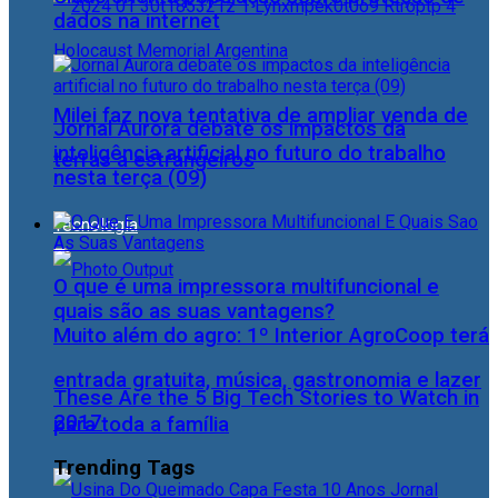
dados na internet
Milei faz nova tentativa de ampliar venda de
Jornal Aurora debate os impactos da
inteligência artificial no futuro do trabalho
terras a estrangeiros
nesta terça (09)
Tecnologia
O que é uma impressora multifuncional e
quais são as suas vantagens?
Muito além do agro: 1º Interior AgroCoop terá
entrada gratuita, música, gastronomia e lazer
These Are the 5 Big Tech Stories to Watch in
2017
para toda a família
Trending Tags