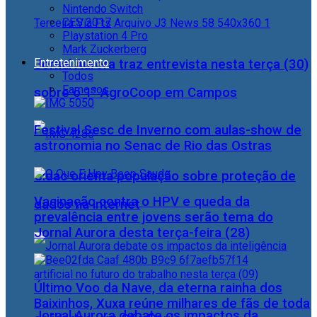
Nintendo Switch
CES 2017
Playstation 4 Pro
Mark Zuckerberg
Entretenimento
Jornal Aurora traz entrevista nesta terça (30)
Todos
Famosos
sobre o 1° AgroCoop em Campos
Festival Sesc de Inverno com aulas-show de
astronomia no Senac de Rio das Ostras
Cidac orienta população sobre proteção de
Vacinação contra o HPV e queda da
dados na internet
prevalência entre jovens serão tema do
Jornal Aurora desta terça-feira (28)
Último Voo da Nave, da eterna rainha dos
Baixinhos, Xuxa reúne milhares de fãs de toda
Jornal Aurora debate os impactos da