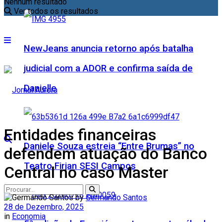
Nenhum resultado
Ver todos os resultados
NewJeans anuncia retorno após batalha
judicial com a ADOR e confirma saída de
Danielle
Entidades financeiras
Daniele Souza estreia “Entre Brumas” no
defendem atuação do Banco
Teatro Firjan SESI Campos
Central no caso Master
by
Germando Santos
28 de Dezembro, 2025
in
Economia