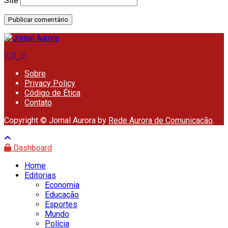
Site
Sobre
Privacy Policy
Código de Ética
Contato
Copyright © Jornal Aurora by
Rede Aurora de Comunicação
.
Dashboard
Home
Editorias
Economia
Educação
Esportes
Mundo
Polícia