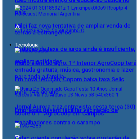
Ideb mostra avanço da educação básica no
país
Milei faz nova tentativa de ampliar venda de
terras a estrangeiros
Tecnologia
Redução da taxa de juros ainda é insuficiente,
avaliam entidades
Muito além do agro: 1º Interior AgroCoop terá
entrada gratuita, música, gastronomia e lazer
para toda a família
Em nova redução, Copom baixa taxa Selic
para 14% ao ano
Jornal Aurora traz entrevista nesta terça (30)
Empresas devem facilitar vacinação de
sobre o 1° AgroCoop em Campos
trabalhadores contra o sarampo
Cidac orienta população sobre proteção de