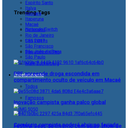
Espírito Santo
Italva
Trending Tags
Itaocara
Itaperuna
Macaé
Nintendo Switch
Quissamã
Rio de Janeiro
CES 2017
São Fidélis
São Francisco
São João da Barra
Playstation 4 Pro
São Paulo
Mark Zuckerberg
PRF apreende droga escondida em
Entretenimento
compartimento oculto de veículo em Macaé
Todos
Famosos
Inovação campista ganha palco global
Comércio campista poderá abrir no feriado
Festival Sesc de Inverno com aulas-show de