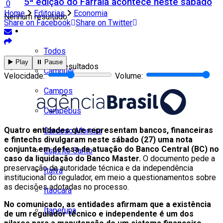
5ª edição do Farraiá acontece neste sábado
0
Home
Editorias
Economia
Nenhum resultado
Share on Facebook
Share on Twitter
Cidades
Todos
▶️ Play
⏸️ Pause
Ver todos os resultados
Cambuci
Velocidade:
Volume:
Campos
Carapebus
Quatro entidades que representam bancos, financeiras
Cardoso Moreira
e fintechs divulgaram neste sábado (27) uma nota
conjunta em defesa da atuação do Banco Central (BC) no
Espírito Santo
caso da liquidação do Banco Master.
O documento pede a
preservação da autoridade técnica e da independência
Italva
institucional do regulador, em meio a questionamentos sobre
as decisões adotadas no processo.
Itaocara
No comunicado, as entidades afirmam que a existência
Itaperuna
de um regulador técnico e independente é um dos