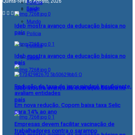
Quinta-feira, 6 Agosto, 2026
Política
Saúde
Geral
Mundo
Ideb mostra avanço da educação básica no
país
Polícia
Política
Ideb mostra avanço da educação básica no
Saúde
país
Redução da taxa de juros ainda é insuficiente,
Ideb mostra avanço da educação básica no
avaliam entidades
país
Em nova redução, Copom baixa taxa Selic
para 14% ao ano
Empresas devem facilitar vacinação de
trabalhadores contra o sarampo