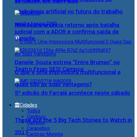
as idades, em São Paulo
inteligência artificial no futuro do trabalho
nesta terça (09)
NewJeans anuncia retorno após batalha
judicial com a ADOR e confirma saída de
Danielle
Daniele Souza estreia “Entre Brumas” no
Teatro Firjan SESI Campos
O que é uma impressora multifuncional e
quais são as suas vantagens?
5ª edição do Farraiá acontece neste sábado
Cidades
Todos
Cambuci
These Are the 5 Big Tech Stories to Watch in
Campos
Carapebus
2017
Cardoso Moreira