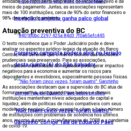
entidade que representa empresas do setor financeiro e de
meios de pagamento. Juntas, as associações representam
mais de 100 instituições, cerca de 90% do setor financeiro e
98% dos ativos do sistema.
Inovação campista ganha palco global
Atuação preventiva do BC
O texto reconhece que o Poder Judiciário pode e deve
analisar os aspectos jurídico-legais da atuação do Banco
Comércio campista poderá abrir no feriado
Central, mas defende que o mérito técnico das decisões
prudenciais seja preservado. Para as associações,
desta quinta (6) do São Salvador
enfraquecer a autoridade do regulador pode gerar impactos
negativos para a economia e aumentar os riscos para
depositantes e investidores, especialmente pessoas físicas.
As associações destacam que a supervisão do BC atua de
forma preventiva, assegurando que bancos e demais
instituições mantenham níveis adequados de capital e
liquidez, além de políticas de risco compatíveis com seus
modelos de negócio. Como exemplo, citam o baixo número
“Não foram cinco vezes, foram quatro”:
de instituições com problemas de solvência nos últimos
anos, mesmo durante a crise financeira de 2008 e a pandemia
Garotinho ‘corrige’ fala de Eduardo Paes
de covid-19.