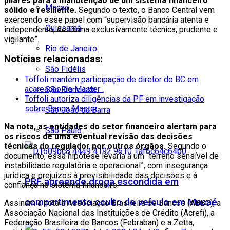
pilares para a manutenção de um sistema financeiro
Macaé
sólido e resiliente.
Segundo o texto, o Banco Central vem
exercendo esse papel com “supervisão bancária atenta e
Quissamã
independente, de forma exclusivamente técnica, prudente e
vigilante”.
Rio de Janeiro
Notícias relacionadas:
São Fidélis
Toffoli mantém participação de diretor do BC em
acareação do Master .
São Francisco
Toffoli autoriza diligências da PF em investigação
sobre Banco Master.
São João da Barra
Na nota, as entidades do setor financeiro alertam para
São Paulo
os riscos de uma eventual revisão das decisões
técnicas do regulador por outros órgãos.
Segundo o
documento, essa hipótese levaria a um “terreno sensível de
instabilidade regulatória e operacional”, com insegurança
jurídica e prejuízos à previsibilidade das decisões e à
PRF apreende droga escondida em
confiança no sistema financeiro.
compartimento oculto de veículo em Macaé
Assinam a nota a Associação Brasileira de Bancos (ABBC), a
Associação Nacional das Instituições de Crédito (Acrefi), a
Federação Brasileira de Bancos (Febraban) e a Zetta,