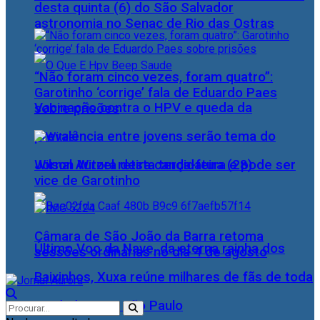
desta quinta (6) do São Salvador
astronomia no Senac de Rio das Ostras
“Não foram cinco vezes, foram quatro”:
Garotinho ‘corrige’ fala de Eduardo Paes
Vacinação contra o HPV e queda da
sobre prisões
prevalência entre jovens serão tema do
Wilson Witzel retira candidatura e pode ser
Jornal Aurora desta terça-feira (28)
vice de Garotinho
Câmara de São João da Barra retoma
Último Voo da Nave, da eterna rainha dos
sessões ordinárias no dia 4 de agosto
Baixinhos, Xuxa reúne milhares de fãs de toda
as idades, em São Paulo