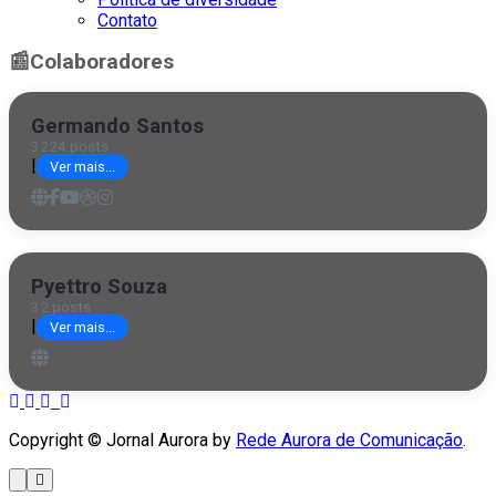
Contato
📰
Colaboradores
Germando Santos
3224 posts
|
Ver mais...
Pyettro Souza
32 posts
|
Ver mais...
Copyright © Jornal Aurora by
Rede Aurora de Comunicação
.