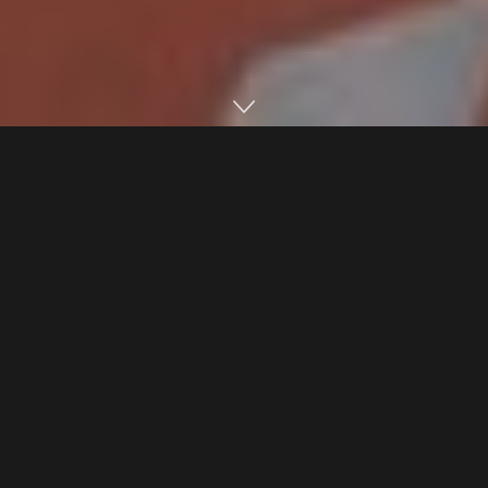
Home
Editorias
Esportes
Play
Pause
Velocidade:
Volume:
O
Athletico
oficializou a contratação do lateral-direito
Gilberto Junior
, que pertence ao
Palmeiras
. O
jogador de 20 anos chega por empréstimo até o fim
de 2026. O atleta será utilizado no Campeonato
Paranaense, mas será avaliado por Odair Hellmann