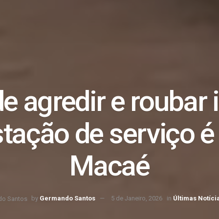
e agredir e roubar 
stação de serviço 
Macaé
by
Germando Santos
5 de Janeiro, 2026
in
Últimas Notíci