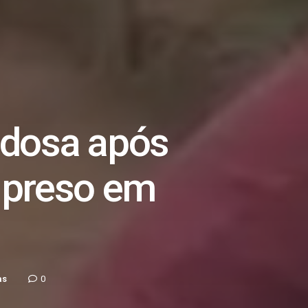
idosa após
é preso em
as
0