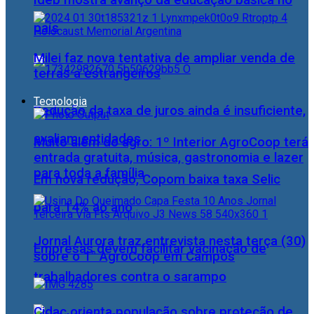
Ideb mostra avanço da educação básica no
país
Milei faz nova tentativa de ampliar venda de
terras a estrangeiros
Tecnologia
Redução da taxa de juros ainda é insuficiente,
avaliam entidades
Muito além do agro: 1º Interior AgroCoop terá
entrada gratuita, música, gastronomia e lazer
para toda a família
Em nova redução, Copom baixa taxa Selic
para 14% ao ano
Jornal Aurora traz entrevista nesta terça (30)
Empresas devem facilitar vacinação de
sobre o 1° AgroCoop em Campos
trabalhadores contra o sarampo
Cidac orienta população sobre proteção de