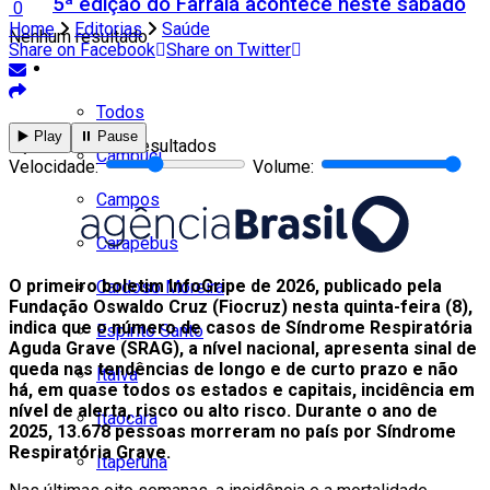
5ª edição do Farraiá acontece neste sábado
0
Home
Editorias
Saúde
Nenhum resultado
Share on Facebook
Share on Twitter
Cidades
Todos
▶️ Play
⏸️ Pause
Ver todos os resultados
Cambuci
Velocidade:
Volume:
Campos
Carapebus
O primeiro boletim InfoGripe de 2026, publicado pela
Cardoso Moreira
Fundação Oswaldo Cruz (Fiocruz) nesta quinta-feira (8),
indica que o número de casos de Síndrome Respiratória
Espírito Santo
Aguda Grave (SRAG), a nível nacional, apresenta sinal de
queda nas tendências de longo e de curto prazo e não
Italva
há, em quase todos os estados e capitais, incidência em
nível de alerta, risco ou alto risco. Durante o ano de
Itaocara
2025, 13.678 pessoas morreram no país por Síndrome
Respiratória Grave.
Itaperuna