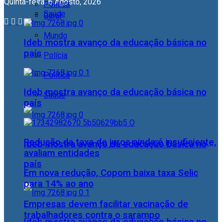
Quinta-feira, 6 Agosto, 2026
Política
Saúde
Geral
Mundo
Ideb mostra avanço da educação básica no
país
Polícia
Política
Ideb mostra avanço da educação básica no
Saúde
país
Redução da taxa de juros ainda é insuficiente,
Ideb mostra avanço da educação básica no
avaliam entidades
país
Em nova redução, Copom baixa taxa Selic
para 14% ao ano
Empresas devem facilitar vacinação de
trabalhadores contra o sarampo