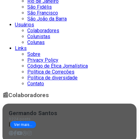
Rio de Janeiro
São Fidélis
São Francisco
São João da Barra
Usuários
Colaboradores
Colunistas
Colunas
Links
Sobre
Privacy Policy
Código de Ética Jornalística
Política de Correções
Política de diversidade
Contato
📰
Colaboradores
Germando Santos
3224 posts
|
Ver mais...