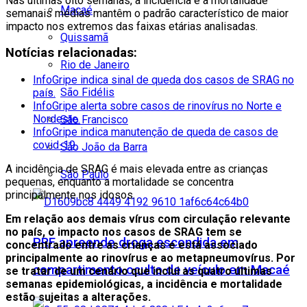
Nas últimas oito semanas, a incidência e a mortalidade
Macaé
semanais médias mantêm o padrão característico de maior
impacto nos extremos das faixas etárias analisadas.
Quissamã
Notícias relacionadas:
Rio de Janeiro
InfoGripe indica sinal de queda dos casos de SRAG no
São Fidélis
país.
InfoGripe alerta sobre casos de rinovírus no Norte e
Nordeste.
São Francisco
InfoGripe indica manutenção de queda de casos de
covid-19.
São João da Barra
A incidência de SRAG é mais elevada entre as crianças
São Paulo
pequenas, enquanto a mortalidade se concentra
principalmente nos idosos.
Em relação aos demais vírus com circulação relevante
no país, o impacto nos casos de SRAG tem se
PRF apreende droga escondida em
concentrado entre as crianças e está associado
principalmente ao rinovírus e ao metapneumovírus. Por
compartimento oculto de veículo em Macaé
se tratar de um cenário que inclui as quatro últimas
semanas epidemiológicas, a incidência e mortalidade
estão sujeitas a alterações.