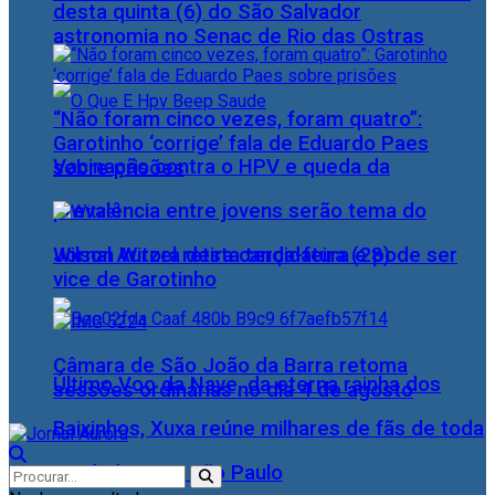
desta quinta (6) do São Salvador
astronomia no Senac de Rio das Ostras
“Não foram cinco vezes, foram quatro”:
Garotinho ‘corrige’ fala de Eduardo Paes
Vacinação contra o HPV e queda da
sobre prisões
prevalência entre jovens serão tema do
Wilson Witzel retira candidatura e pode ser
Jornal Aurora desta terça-feira (28)
vice de Garotinho
Câmara de São João da Barra retoma
Último Voo da Nave, da eterna rainha dos
sessões ordinárias no dia 4 de agosto
Baixinhos, Xuxa reúne milhares de fãs de toda
as idades, em São Paulo