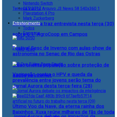
Nintendo Switch
CES 2017
Playstation 4 Pro
Mark Zuckerberg
Entretenimento
Jornal Aurora traz entrevista nesta terça (30)
Todos
Famosos
sobre o 1° AgroCoop em Campos
Festival Sesc de Inverno com aulas-show de
astronomia no Senac de Rio das Ostras
Cidac orienta população sobre proteção de
Vacinação contra o HPV e queda da
dados na internet
prevalência entre jovens serão tema do
Jornal Aurora desta terça-feira (28)
Último Voo da Nave, da eterna rainha dos
Baixinhos, Xuxa reúne milhares de fãs de toda
Jornal Aurora debate os impactos da