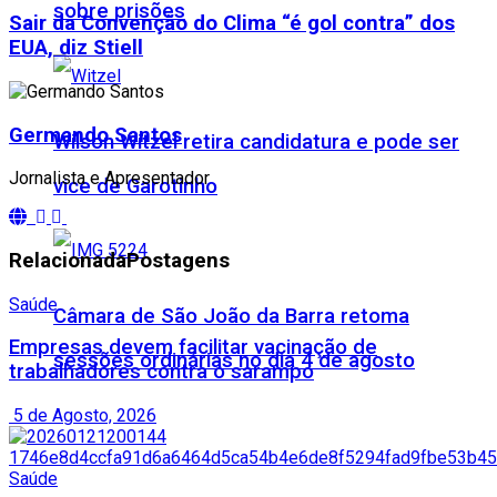
sobre prisões
Sair da Convenção do Clima “é gol contra” dos
EUA, diz Stiell
Germando Santos
Wilson Witzel retira candidatura e pode ser
Jornalista e Apresentador
vice de Garotinho
Relacionada
Postagens
Saúde
Câmara de São João da Barra retoma
Empresas devem facilitar vacinação de
sessões ordinárias no dia 4 de agosto
trabalhadores contra o sarampo
5 de Agosto, 2026
Saúde