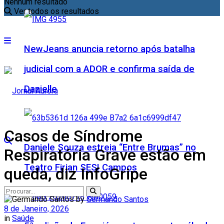
Nenhum resultado
Ver todos os resultados
NewJeans anuncia retorno após batalha
judicial com a ADOR e confirma saída de
Danielle
Casos de Síndrome
Daniele Souza estreia “Entre Brumas” no
Respiratória Grave estão em
Teatro Firjan SESI Campos
queda, diz InfoGripe
by
Germando Santos
8 de Janeiro, 2026
in
Saúde