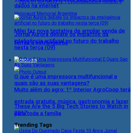
dados na internet
Milei faz nova tentativa de ampliar venda de
Jornal Aurora debate os impactos da
inteligência artificial no futuro do trabalho
terras a estrangeiros
nesta terça (09)
Tecnologia
O que é uma impressora multifuncional e
quais são as suas vantagens?
Muito além do agro: 1º Interior AgroCoop terá
entrada gratuita, música, gastronomia e lazer
These Are the 5 Big Tech Stories to Watch in
2017
para toda a família
Trending Tags