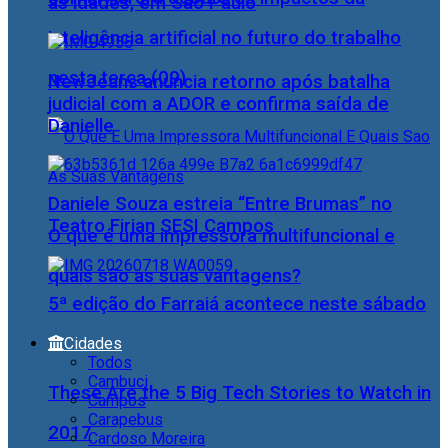
as idades, em São Paulo
inteligência artificial no futuro do trabalho
nesta terça (09)
NewJeans anuncia retorno após batalha
judicial com a ADOR e confirma saída de
Danielle
Daniele Souza estreia “Entre Brumas” no
Teatro Firjan SESI Campos
O que é uma impressora multifuncional e
quais são as suas vantagens?
5ª edição do Farraiá acontece neste sábado
Cidades
Todos
Cambuci
These Are the 5 Big Tech Stories to Watch in
Campos
Carapebus
2017
Cardoso Moreira