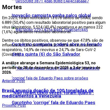
Mortes
Inovação campista ganha palco global
Em 2025, foram notificados 13.678 óbitos de SRAG, sendo
6.889 (50,4%) com resultado laboratorial positivo para algum
vírus respiratório, 5.524 (40,4%) negativos e ao menos 222
(1,6%) aguardando resultado laboratorial.
Dentre os óbitos positivos, observou-se que 47,8% são de
Comércio campista poderá abrir no feriado
influenza A, 1,8% de influenza B, 10,8% de vírus sincicial
respiratório, 14,9% de rinovírus e 24,7% de Sars-CoV-2
desta quinta (6) do São Salvador
(Covid-19).
A análise abrange a Semana Epidemiológica 53, no
período de 28 de dezembro de 2025 a 3 de janeiro de
2026.
Anterior Post
Brasil anuncia doação de 100 toneladas de
“Não foram cinco vezes, foram quatro”:
medicamentos à Venezuela
Garotinho ‘corrige’ fala de Eduardo Paes
Proximo Post