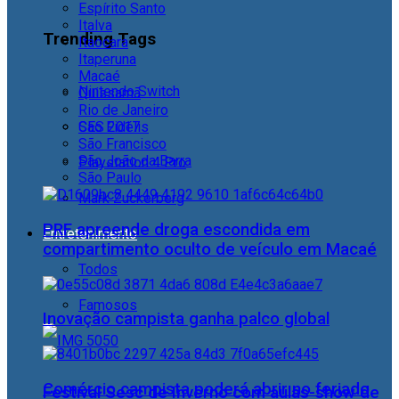
Espírito Santo
Italva
Trending Tags
Itaocara
Itaperuna
Macaé
Nintendo Switch
Quissamã
Rio de Janeiro
CES 2017
São Fidélis
São Francisco
São João da Barra
Playstation 4 Pro
São Paulo
Mark Zuckerberg
PRF apreende droga escondida em
Entretenimento
compartimento oculto de veículo em Macaé
Todos
Famosos
Inovação campista ganha palco global
Comércio campista poderá abrir no feriado
Festival Sesc de Inverno com aulas-show de