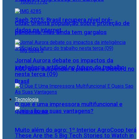
Saeb 2025: Brasil recupera nível pré-
Cidac orienta população sobre proteção de
dados na internet
pandemia, mas ainda tem gargalos
Jornal Aurora debate os impactos da
inteligência artificial no futuro do trabalho
AGU quer suspender a plataforma Discord no
nesta terça (09)
Brasil
Tecnologia
O que é uma impressora multifuncional e
quais são as suas vantagens?
Muito além do agro: 1º Interior AgroCoop terá
These Are the 5 Big Tech Stories to Watch in