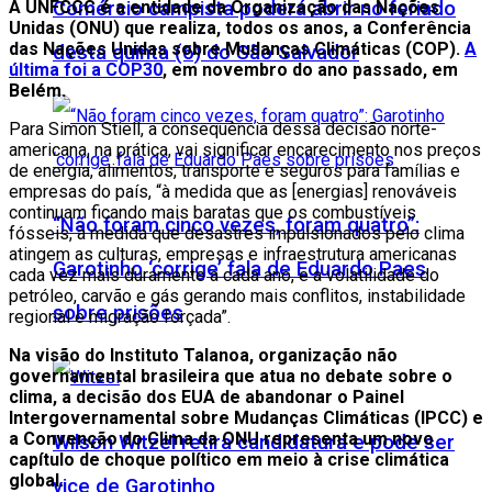
Comércio campista poderá abrir no feriado
A UNFCCC é a entidade da Organização das Nações
Unidas (ONU) que realiza, todos os anos, a Conferência
das Nações Unidas sobre Mudanças Climáticas (COP).
A
desta quinta (6) do São Salvador
última foi a COP30
, em novembro do ano passado, em
Belém.
Para Simon Stiell, a consequência dessa decisão norte-
americana, na prática, vai significar encarecimento nos preços
de energia, alimentos, transporte e seguros para famílias e
empresas do país, “à medida que as [energias] renováveis
continuam ficando mais baratas que os combustíveis
“Não foram cinco vezes, foram quatro”:
fósseis, à medida que desastres impulsionados pelo clima
atingem as culturas, empresas e infraestrutura americanas
Garotinho ‘corrige’ fala de Eduardo Paes
cada vez mais duramente a cada ano, e a volatilidade do
petróleo, carvão e gás gerando mais conflitos, instabilidade
sobre prisões
regional e migração forçada”.
Na visão do Instituto Talanoa, organização não
governamental brasileira que atua no debate sobre o
clima, a decisão dos EUA de abandonar o Painel
Intergovernamental sobre Mudanças Climáticas (IPCC) e
a Convenção do Clima da ONU representa um novo
Wilson Witzel retira candidatura e pode ser
capítulo de choque político em meio à crise climática
global.
vice de Garotinho