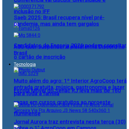
Conferência vai discutir diversidade e
inclusão no IFF
Saeb 2025: Brasil recupera nível pré-
pandemia, mas ainda tem gargalos
Candidatos do Encceja 2026 podem consultar
AGU quer suspender a plataforma Discord no
Brasil
o cartão de inscrição
Tecnologia
Muito além do agro: 1º Interior AgroCoop terá
entrada gratuita, música, gastronomia e lazer
Escola Móvel do Senac RJ leva mais de 160
para toda a família
vagas em cursos gratuitos ao noroeste
fluminense
Jornal Aurora traz entrevista nesta terça (30)
sobre o 1° AgroCoop em Campos