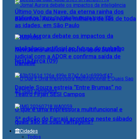
Último Voo da Nave, da eterna rainha dos
Baixinhos, Xuxa reúne milhares de fãs de toda
as idades, em São Paulo
Jornal Aurora debate os impactos da
inteligência artificial no futuro do trabalho
NewJeans anuncia retorno após batalha
judicial com a ADOR e confirma saída de
nesta terça (09)
Danielle
Daniele Souza estreia “Entre Brumas” no
Teatro Firjan SESI Campos
O que é uma impressora multifuncional e
5ª edição do Farraiá acontece neste sábado
quais são as suas vantagens?
Cidades
Todos