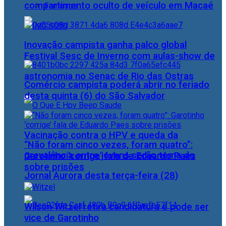
compartimento oculto de veículo em Macaé
Famosos
Inovação campista ganha palco global
Festival Sesc de Inverno com aulas-show de
astronomia no Senac de Rio das Ostras
Comércio campista poderá abrir no feriado
desta quinta (6) do São Salvador
Vacinação contra o HPV e queda da
“Não foram cinco vezes, foram quatro”:
prevalência entre jovens serão tema do
Garotinho ‘corrige’ fala de Eduardo Paes
sobre prisões
Jornal Aurora desta terça-feira (28)
Wilson Witzel retira candidatura e pode ser
vice de Garotinho