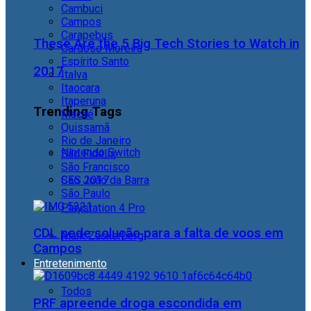
Cambuci
Campos
Carapebus
These Are the 5 Big Tech Stories to Watch in
Cardoso Moreira
Espírito Santo
2017
Italva
Itaocara
Itaperuna
Trending Tags
Macaé
Quissamã
Rio de Janeiro
Nintendo Switch
São Fidélis
São Francisco
São João da Barra
CES 2017
São Paulo
Playstation 4 Pro
CDL pede solução para a falta de voos em
Mark Zuckerberg
Campos
Entretenimento
Todos
PRF apreende droga escondida em