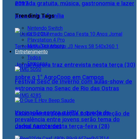
2017
entrada gratuita, música, gastronomia e lazer
Trending Tags
para toda a família
Nintendo Switch
CES 2017
Playstation 4 Pro
Mark Zuckerberg
Entretenimento
Todos
Famosos
Jornal Aurora traz entrevista nesta terça (30)
sobre o 1° AgroCoop em Campos
Festival Sesc de Inverno com aulas-show de
astronomia no Senac de Rio das Ostras
Vacinação contra o HPV e queda da
Cidac orienta população sobre proteção de
prevalência entre jovens serão tema do
dados na internet
Jornal Aurora desta terça-feira (28)