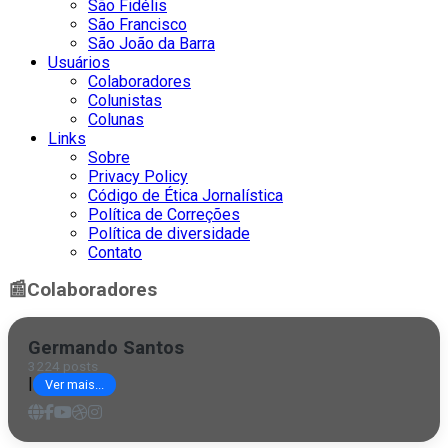
São Fidélis
São Francisco
São João da Barra
Usuários
Colaboradores
Colunistas
Colunas
Links
Sobre
Privacy Policy
Código de Ética Jornalística
Política de Correções
Política de diversidade
Contato
📰
Colaboradores
Germando Santos
3224 posts
|
Ver mais...