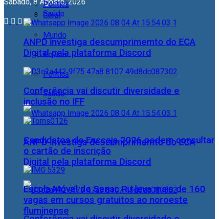
Sábado, 8 Agosto, 2026
Política
Saúde
Geral
Mundo
ANPD investiga descumprimemto do ECA
Digital pela plataforma Discord
Polícia
Política
Conferência vai discutir diversidade e
Saúde
inclusão no IFF
Candidatos do Encceja 2026 podem consultar
ANPD investiga descumprimemto do ECA
o cartão de inscrição
Digital pela plataforma Discord
Escola Móvel do Senac RJ leva mais de 160
vagas em cursos gratuitos ao noroeste
fluminense