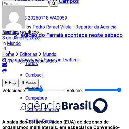
Teatro Firjan SESI Campos
by
Pedro Rafael Vilela - Reporter da Agencia
Nenhum resultado
Brasil
5ª edição do Farraiá acontece neste sábado
8 de Janeiro, 2026
in
Mundo
0
Cidades
Home
Editorias
Mundo
Share on Facebook
Share on Twitter
Ver todos os resultados
Todos
Cambuci
▶️ Play
⏸️ Pause
Campos
Velocidade:
Volume:
Carapebus
Cardoso Moreira
Espírito Santo
A saída dos Estados Unidos (EUA) de dezenas de
organismos multilaterais, em especial da Convenção-