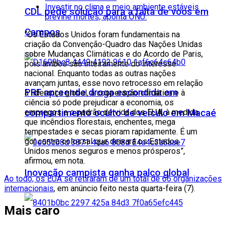
Investir no clima e meio ambiente estáveis
CDL pede solução para a falta de voos em
previne mortes, aponta ONU.
Campos
“Os Estados Unidos foram fundamentais na
criação da Convenção-Quadro das Nações Unidas
sobre Mudanças Climáticas e do Acordo de Paris,
pois ambos são inteiramente do interesse
nacional. Enquanto todas as outras nações
avançam juntas, esse novo retrocesso em relação
PRF apreende droga escondida em
à liderança global, à cooperação climática e à
ciência só pode prejudicar a economia, os
empregos e o padrão de vida dos EUA, à medida
compartimento oculto de veículo em Macaé
que incêndios florestais, enchentes, mega
tempestades e secas pioram rapidamente. É um
gol contra colossal que deixará os Estados
Unidos menos seguros e menos prósperos”,
afirmou, em nota.
Inovação campista ganha palco global
Ao todo, os EUA se retiraram de um total de 66 organizações
internacionais
, em anúncio feito nesta quarta-feira (7).
Mais caro