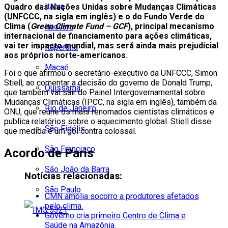
Italva
Quadro das Nações Unidas sobre Mudanças Climáticas
(UNFCCC, na sigla em inglês) e o do Fundo Verde do
Clima (
Green Climate Fund – GCF
), principal mecanismo
Itaocara
internacional de financiamento para ações climáticas,
vai ter impacto mundial, mas será ainda mais prejudicial
Itaperuna
aos próprios norte-americanos.
Macaé
Foi o que afirmou o secretário-executivo da UNFCCC, Simon
Stiell, ao comentar a decisão do governo de Donald Trump,
Quissamã
que também vai sair do Painel Intergovernamental sobre
Mudanças Climáticas (IPCC, na sigla em inglês), também da
Rio de Janeiro
ONU, que reúne os mais renomados cientistas climáticos e
publica relatórios sobre o aquecimento global. Stiell disse
São Fidélis
que medida é um gol contra colossal.
São Francisco
Acordo de Paris
São João da Barra
Notícias relacionadas:
São Paulo
CMN amplia socorro a produtores afetados
pelo clima.
Governo cria primeiro Centro de Clima e
Saúde na Amazônia.