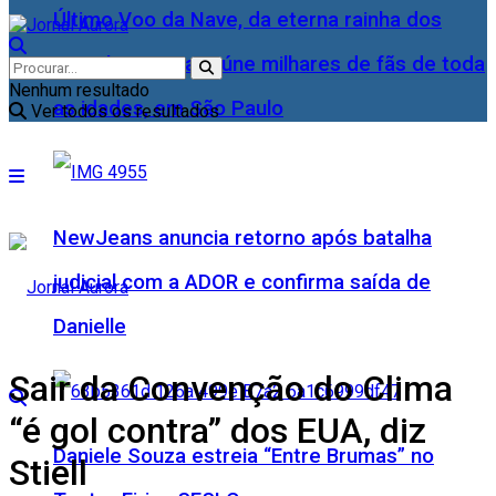
Último Voo da Nave, da eterna rainha dos
Baixinhos, Xuxa reúne milhares de fãs de toda
Nenhum resultado
as idades, em São Paulo
Ver todos os resultados
NewJeans anuncia retorno após batalha
judicial com a ADOR e confirma saída de
Danielle
Sair da Convenção do Clima
“é gol contra” dos EUA, diz
Daniele Souza estreia “Entre Brumas” no
Stiell