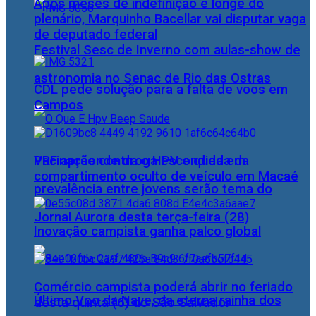
Após meses de indefinição e longe do
plenário, Marquinho Bacellar vai disputar vaga
de deputado federal
Festival Sesc de Inverno com aulas-show de
astronomia no Senac de Rio das Ostras
CDL pede solução para a falta de voos em
Campos
PRF apreende droga escondida em
Vacinação contra o HPV e queda da
compartimento oculto de veículo em Macaé
prevalência entre jovens serão tema do
Jornal Aurora desta terça-feira (28)
Inovação campista ganha palco global
Comércio campista poderá abrir no feriado
Último Voo da Nave, da eterna rainha dos
desta quinta (6) do São Salvador