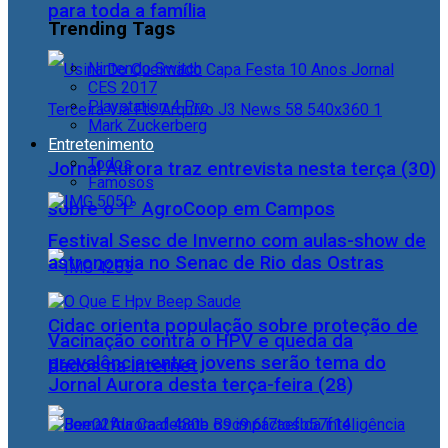
para toda a família
Trending Tags
Nintendo Switch
CES 2017
Playstation 4 Pro
Mark Zuckerberg
Entretenimento
Todos
Jornal Aurora traz entrevista nesta terça (30)
Famosos
sobre o 1° AgroCoop em Campos
Festival Sesc de Inverno com aulas-show de
astronomia no Senac de Rio das Ostras
Cidac orienta população sobre proteção de
Vacinação contra o HPV e queda da
prevalência entre jovens serão tema do
dados na internet
Jornal Aurora desta terça-feira (28)