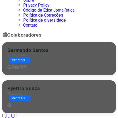
Sobre
Privacy Policy
Código de Ética Jornalística
Política de Correções
Política de diversidade
Contato
📰
Colaboradores
Germando Santos
3224 posts
|
Ver mais...
Pyettro Souza
32 posts
|
Ver mais...