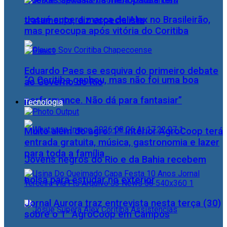
Queixas sexuais na menopausa têm
Josué supera marca de Alex no Brasileirão,
tratamento, diz especialista
mas preocupa após vitória do Coritiba
Eduardo Paes se esquiva do primeiro debate
“O Coritiba ganhou, mas não foi uma boa
ao Governo do Rio
performance. Não dá para fantasiar”
Tecnologia
Muito além do agro: 1º Interior AgroCoop terá
entrada gratuita, música, gastronomia e lazer
para toda a família
Jovens negros do Rio e da Bahia recebem
bolsa para estudar no exterior
Jornal Aurora traz entrevista nesta terça (30)
sobre o 1° AgroCoop em Campos