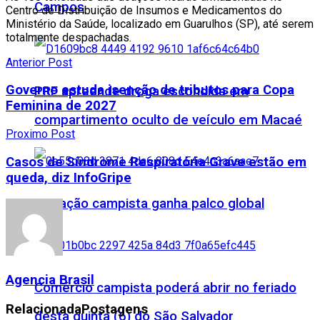
Campos
Centro de Distribuição de Insumos e Medicamentos do
Ministério da Saúde, localizado em Guarulhos (SP), até serem
totalmente despachadas.
Anterior Post
Governo estuda isenção de tributos para Copa
PRF apreende droga escondida em
Feminina de 2027
compartimento oculto de veículo em Macaé
Proximo Post
Casos de Síndrome Respiratória Grave estão em
queda, diz InfoGripe
Inovação campista ganha palco global
Agencia Brasil
Comércio campista poderá abrir no feriado
Relacionada
Postagens
desta quinta (6) do São Salvador