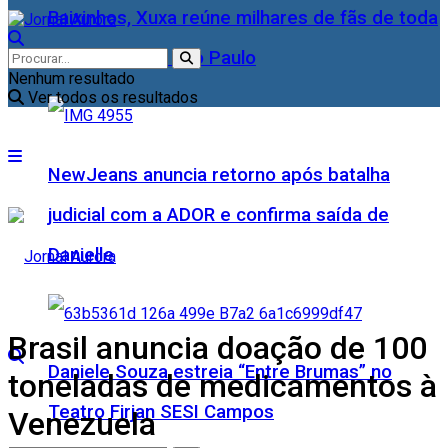
Baixinhos, Xuxa reúne milhares de fãs de toda
as idades, em São Paulo
Nenhum resultado
Ver todos os resultados
NewJeans anuncia retorno após batalha
judicial com a ADOR e confirma saída de
Danielle
Brasil anuncia doação de 100
Daniele Souza estreia “Entre Brumas” no
toneladas de medicamentos à
Teatro Firjan SESI Campos
Venezuela