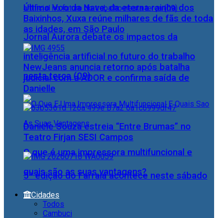
Último Voo da Nave, da eterna rainha dos
Baixinhos, Xuxa reúne milhares de fãs de toda
as idades, em São Paulo
Jornal Aurora debate os impactos da
inteligência artificial no futuro do trabalho
NewJeans anuncia retorno após batalha
nesta terça (09)
judicial com a ADOR e confirma saída de
Danielle
Daniele Souza estreia “Entre Brumas” no
Teatro Firjan SESI Campos
O que é uma impressora multifuncional e
quais são as suas vantagens?
5ª edição do Farraiá acontece neste sábado
Cidades
Todos
Cambuci