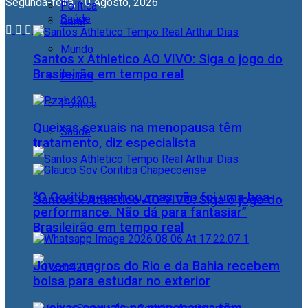
Segunda-feira, 10 Agosto, 2026
Política
Saúde
Geral
Mundo
Santos x Athletico AO VIVO: Siga o jogo do
Brasileirão em tempo real
Polícia
Política
Queixas sexuais na menopausa têm
Saúde
tratamento, diz especialista
“O Coritiba ganhou, mas não foi uma boa
Santos x Athletico AO VIVO: Siga o jogo do
performance. Não dá para fantasiar”
Brasileirão em tempo real
Jovens negros do Rio e da Bahia recebem
bolsa para estudar no exterior