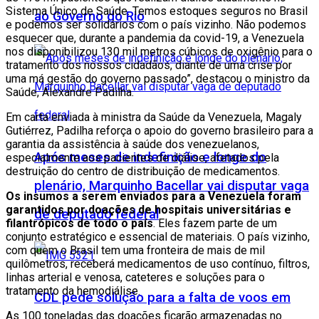
Sistema Único de Saúde. Temos estoques seguros no Brasil
ao Governo do Rio
e podemos ser solidários com o país vizinho. Não podemos
esquecer que, durante a pandemia da covid-19, a Venezuela
nos disponibilizou 130 mil metros cúbicos de oxigênio para o
tratamento dos nossos cidadãos, diante de uma crise por
uma má gestão do governo passado”, destacou o ministro da
Saúde, Alexandre Padilha.
Em carta enviada à ministra da Saúde da Venezuela, Magaly
Gutiérrez, Padilha reforça o apoio do governo brasileiro para a
garantia da assistência à saúde dos venezuelanos,
Após meses de indefinição e longe do
especialmente aos pacientes de diálise, afetados pela
destruição do centro de distribuição de medicamentos.
plenário, Marquinho Bacellar vai disputar vaga
Os insumos a serem enviados para a Venezuela foram
garantidos por doações de hospitais universitárias e
de deputado federal
filantrópicos de todo o país
. Eles fazem parte de um
conjunto estratégico e essencial de materiais. O país vizinho,
com quem o Brasil tem uma fronteira de mais de mil
quilômetros, receberá medicamentos de uso contínuo, filtros,
linhas arterial e venosa, cateteres e soluções para o
tratamento da hemodiálise.
CDL pede solução para a falta de voos em
As 100 toneladas das doações ficarão armazenadas no