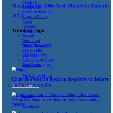
Campos
These Are the 5 Big Tech Stories to Watch in
Carapebus
Cardoso Moreira
2017
Espírito Santo
Italva
Itaocara
Trending Tags
Itaperuna
Macaé
Quissamã
Nintendo Switch
Rio de Janeiro
São Fidélis
São Francisco
CES 2017
São João da Barra
São Paulo
Playstation 4 Pro
Mark Zuckerberg
Eduardo Paes se esquiva do primeiro debate
ao Governo do Rio
Entretenimento
Todos
Famosos