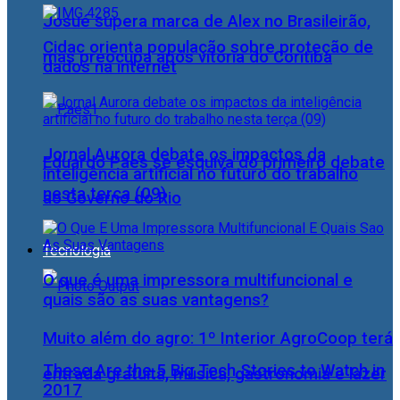
Josué supera marca de Alex no Brasileirão,
Cidac orienta população sobre proteção de
mas preocupa após vitória do Coritiba
dados na internet
Jornal Aurora debate os impactos da
Eduardo Paes se esquiva do primeiro debate
inteligência artificial no futuro do trabalho
nesta terça (09)
ao Governo do Rio
Tecnologia
O que é uma impressora multifuncional e
quais são as suas vantagens?
Muito além do agro: 1º Interior AgroCoop terá
These Are the 5 Big Tech Stories to Watch in
entrada gratuita, música, gastronomia e lazer
2017