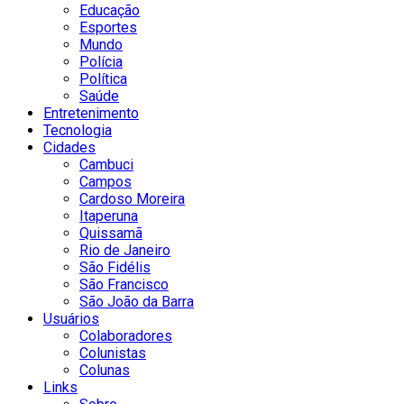
Educação
Esportes
Mundo
Polícia
Política
Saúde
Entretenimento
Tecnologia
Cidades
Cambuci
Campos
Cardoso Moreira
Itaperuna
Quissamã
Rio de Janeiro
São Fidélis
São Francisco
São João da Barra
Usuários
Colaboradores
Colunistas
Colunas
Links