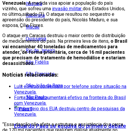
Venezuela.
A medida visa apoiar a população do país
Itaocara
vizinho, que sofreu uma
invasão militar
dos Estados Unidos,
no último sábado (3). O ataque resultou no sequestro e
Itaperuna
apreensão do presidente do país, Nicolás Maduro, e sua
esposa, Cília Flores.
Macaé
O ataque em Caracas destruiu o maior centro de distribuição
Quissamã
de medicamentos do país. Na primeira leva de itens,
o Brasil
vai encaminhar 40 toneladas de medicamentos para
Rio de Janeiro
atender, de forma prioritária, cerca de 16 mil pacientes
que precisam de tratamento de hemodiálise e estariam
São Fidélis
desassistidos.
São Francisco
Notícias relacionadas:
São João da Barra
Lula e Petro conversam por telefone sobre situação na
Venezuela.
São Paulo
Força Nacional aumentará efetivo na fronteira do Brasil
com Venezuela.
Bombardeio dos EUA destruiu centro de pesquisas da
Venezuela.
“Essa doação não afeta a estrutura e assistência dos cerca
Eduardo Paes se esquiva do primeiro debate
de 170 mil pacientes que realizam diálise atualmente no