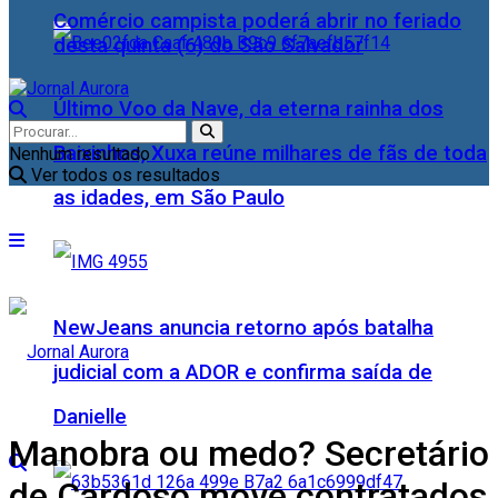
Comércio campista poderá abrir no feriado
desta quinta (6) do São Salvador
Último Voo da Nave, da eterna rainha dos
Baixinhos, Xuxa reúne milhares de fãs de toda
Nenhum resultado
Ver todos os resultados
as idades, em São Paulo
NewJeans anuncia retorno após batalha
judicial com a ADOR e confirma saída de
Danielle
Manobra ou medo? Secretário
de Cardoso move contratados