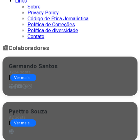
Links
Sobre
Privacy Policy
Código de Ética Jornalística
Política de Correções
Política de diversidade
Contato
📰
Colaboradores
Germando Santos
3224 posts
|
Ver mais...
Pyettro Souza
32 posts
|
Ver mais...