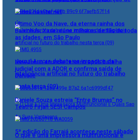
dados na internet
Último Voo da Nave, da eterna rainha dos
Baixinhos, Xuxa reúne milhares de fãs de toda
as idades, em São Paulo
Jornal Aurora debate os impactos da
NewJeans anuncia retorno após batalha
judicial com a ADOR e confirma saída de
inteligência artificial no futuro do trabalho
Danielle
nesta terça (09)
Daniele Souza estreia “Entre Brumas” no
Teatro Firjan SESI Campos
5ª edição do Farraiá acontece neste sábado
O que é uma impressora multifuncional e