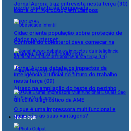
Jornal Aurora traz entrevista nesta terça (30)
perde restante da temporada
sobre o 1° AgroCoop em Campos
Cidac orienta população sobre proteção de
dados na internet
Controle do colesterol deve começar na
infância, alerta cardiologista
Jornal Aurora debate os impactos da
inteligência artificial no futuro do trabalho
nesta terça (09)
Atraso na ampliação do teste do pezinho
dificulta diagnóstico da AME
O que é uma impressora multifuncional e
quais são as suas vantagens?
Tecnologia