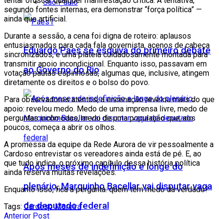
tentar ofuscar qualquer manifestação crítica. A tentativa,
São Paulo
segundo fontes internas, era demonstrar “força política” —
ainda que artificial.
Durante a sessão, a cena foi digna de roteiro: aplausos
entusiasmados para cada fala governista, acenos de cabeça
Eduardo Paes se esquiva do primeiro debate
sincronizados, e uma plateia cuidadosamente montada para
transmitir apoio incondicional. Enquanto isso, passavam em
ao Governo do Rio
votação pautas espinhosas, algumas que, inclusive, atingem
diretamente os direitos e o bolso do povo.
Para observadores atentos, a encenação revelou mais do que
apoio: revelou medo. Medo de uma imprensa livre, medo de
perguntas incômodas, medo de uma população que, aos
poucos, começa a abrir os olhos.
A promessa da equipe da Rede Aurora de vir pessoalmente a
Cardoso entrevistar os vereadores ainda está de pé. E, ao
que tudo indica, o próximo capítulo dessa história política
Após meses de indefinição e longe do
ainda reserva muitas revelações.
plenário, Marquinho Bacellar vai disputar vaga
Enquanto isso, fica a pergunta: quem tem medo da verdade?
de deputado federal
Tags:
Cardoso Moreira
Anterior Post