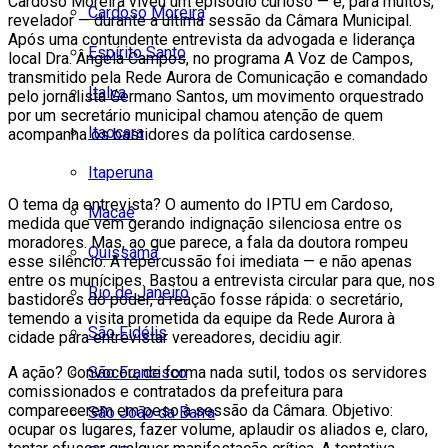
Cardoso Moreira viveu um episódio curioso — e, para muitos,
Cardoso Moreira
revelador — durante a última sessão da Câmara Municipal.
Após uma contundente entrevista da advogada e liderança
Espírito Santo
local Dra. Ângela Campos, no programa A Voz de Campos,
transmitido pela Rede Aurora de Comunicação e comandado
Italva
pelo jornalista Germano Santos, um movimento orquestrado
por um secretário municipal chamou atenção de quem
Itaocara
acompanha os bastidores da política cardosense.
Itaperuna
O tema da entrevista? O aumento do IPTU em Cardoso,
Macaé
medida que vem gerando indignação silenciosa entre os
moradores. Mas, ao que parece, a fala da doutora rompeu
Quissamã
esse silêncio. A repercussão foi imediata — e não apenas
entre os munícipes. Bastou a entrevista circular para que, nos
Rio de Janeiro
bastidores do poder, a reação fosse rápida: o secretário,
temendo a visita prometida da equipe da Rede Aurora à
São Fidélis
cidade para entrevistar vereadores, decidiu agir.
São Francisco
A ação? Convocou, de forma nada sutil, todos os servidores
comissionados e contratados da prefeitura para
comparecerem em peso à sessão da Câmara. Objetivo:
São João da Barra
ocupar os lugares, fazer volume, aplaudir os aliados e, claro,