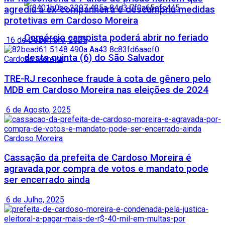
agrediu à ex-companheira e descumpriu medidas
protetivas em Cardoso Moreira
Comércio campista poderá abrir no feriado
16 de Dezembro, 2025
desta quinta (6) do São Salvador
Cardoso Moreira
TRE-RJ reconhece fraude à cota de gênero pelo
MDB em Cardoso Moreira nas eleições de 2024
6 de Agosto, 2025
Cardoso Moreira
Cassação da prefeita de Cardoso Moreira é
agravada por compra de votos e mandato pode
ser encerrado ainda
6 de Julho, 2025