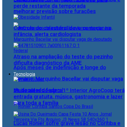
Cientistas recorrem aos tubarões para
perde restante da temporada
melhorar previsão sobre furacões
Controle do colesterol deve começar na
infância, alerta cardiologista
Atraso na ampliação do teste do pezinho
dificulta diagnóstico da AME
Após meses de indefinição e longe do
Tecnologia
plenário, Marquinho Bacellar vai disputar vaga
de deputado federal
Muito além do agro: 1º Interior AgroCoop terá
entrada gratuita, música, gastronomia e lazer
para toda a família
Lucas Ronier sofre grave lesão no Coritiba e