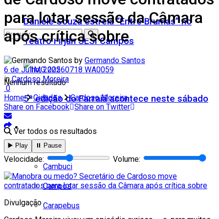
para lotar sessão da Câmara
Daniele Souza estreia “Entre Brumas” no
após crítica sobre
Teatro Firjan SESI Campos
by
Germando Santos
6 de Julho, 2025
in
Cardoso Moreira
Nenhum resultado
0
Home
Cidades
Cardoso Moreira
5ª edição do Farraiá acontece neste sábado
Share on Facebook
Share on Twitter
Cidades
Ver todos os resultados
▶️ Play
⏸️ Pause
Todos
Velocidade:
Volume:
Cambuci
Campos
Divulgação
Carapebus