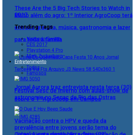
These Are the 5 Big Tech Stories to Watch in
2017
Muito além do agro: 1º Interior AgroCoop terá
Trending Tags
entrada gratuita, música, gastronomia e lazer
Nintendo Switch
para toda a família
CES 2017
Playstation 4 Pro
Mark Zuckerberg
Entretenimento
Todos
Famosos
Jornal Aurora traz entrevista nesta terça (30)
Festival Sesc de Inverno com aulas-show de
astronomia no Senac de Rio das Ostras
sobre o 1° AgroCoop em Campos
Vacinação contra o HPV e queda da
prevalência entre jovens serão tema do
Jornal Aurora desta terça-feira (28)
Cidac orienta população sobre proteção de