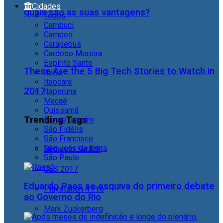
Cidades
quais são as suas vantagens?
Todos
Cambuci
Campos
Carapebus
Cardoso Moreira
Espírito Santo
These Are the 5 Big Tech Stories to Watch in
Italva
Itaocara
2017
Itaperuna
Macaé
Quissamã
Trending Tags
Rio de Janeiro
São Fidélis
São Francisco
São João da Barra
Nintendo Switch
São Paulo
CES 2017
Eduardo Paes se esquiva do primeiro debate
Playstation 4 Pro
ao Governo do Rio
Mark Zuckerberg