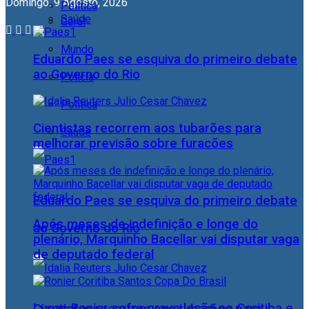
Domingo, 9 Agosto, 2026
Política
Saúde
Geral
Mundo
Eduardo Paes se esquiva do primeiro debate
ao Governo do Rio
Polícia
Política
Cientistas recorrem aos tubarões para
Saúde
melhorar previsão sobre furacões
Eduardo Paes se esquiva do primeiro debate
Após meses de indefinição e longe do
ao Governo do Rio
plenário, Marquinho Bacellar vai disputar vaga
de deputado federal
Lucas Ronier sofre grave lesão no Coritiba e