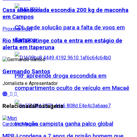
Casa abandonada escondia 200 kg de maconha
em Campos
CDL pede solução para a falta de voos em
Proximo Post
Campos
Rio Muriaé atinge cota e entra em estágio de
alerta em Itaperuna
Germando Santos
PRF apreende droga escondida em
Jornalista e Apresentador
compartimento oculto de veículo em Macaé
Relacionada
Postagens
Inovação campista ganha palco global
Cardoso Moreira
MPRJ condena a 7 anos de prisão homem que