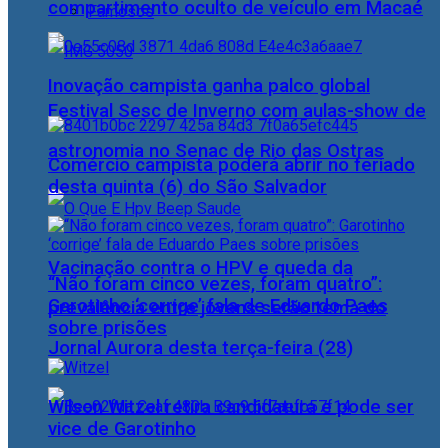
compartimento oculto de veículo em Macaé
Famosos
Inovação campista ganha palco global
Festival Sesc de Inverno com aulas-show de
astronomia no Senac de Rio das Ostras
Comércio campista poderá abrir no feriado
desta quinta (6) do São Salvador
Vacinação contra o HPV e queda da
“Não foram cinco vezes, foram quatro”:
Garotinho ‘corrige’ fala de Eduardo Paes
prevalência entre jovens serão tema do
sobre prisões
Jornal Aurora desta terça-feira (28)
Wilson Witzel retira candidatura e pode ser
vice de Garotinho