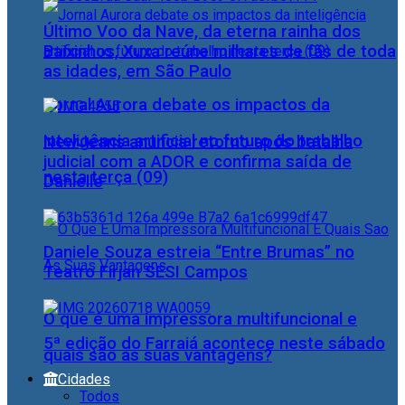
Último Voo da Nave, da eterna rainha dos
Baixinhos, Xuxa reúne milhares de fãs de toda
as idades, em São Paulo
Jornal Aurora debate os impactos da
inteligência artificial no futuro do trabalho
NewJeans anuncia retorno após batalha
judicial com a ADOR e confirma saída de
nesta terça (09)
Danielle
Daniele Souza estreia “Entre Brumas” no
Teatro Firjan SESI Campos
O que é uma impressora multifuncional e
5ª edição do Farraiá acontece neste sábado
quais são as suas vantagens?
Cidades
Todos