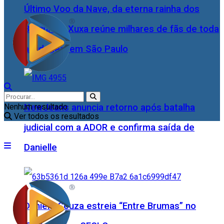
Último Voo da Nave, da eterna rainha dos
Baixinhos, Xuxa reúne milhares de fãs de toda
as idades, em São Paulo
NewJeans anuncia retorno após batalha
Nenhum resultado
Ver todos os resultados
judicial com a ADOR e confirma saída de
Danielle
Daniele Souza estreia “Entre Brumas” no