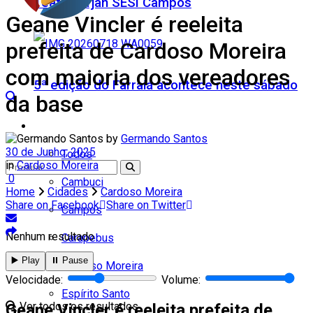
Teatro Firjan SESI Campos
Geane Vincler é reeleita
prefeita de Cardoso Moreira
com maioria dos vereadores
5ª edição do Farraiá acontece neste sábado
da base
Cidades
by
Germando Santos
30 de Junho, 2025
Todos
in
Cardoso Moreira
0
Cambuci
Home
Cidades
Cardoso Moreira
Share on Facebook
Share on Twitter
Campos
Nenhum resultado
Carapebus
▶️ Play
⏸️ Pause
Cardoso Moreira
Velocidade:
Volume:
Espírito Santo
Ver todos os resultados
Geane Vincler é reeleita prefeita de