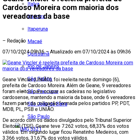
Italva
Cardoso Moreira com maioria dos
vereadores da base
Itaocara
Itaperuna
– Redação
Macaé
07/10/2024 09h36 – Atualizado em 07/10/2024 às 09h36
Quissamã
Rio de Janeiro
São Fidélis
Geane Vincler (UNIÃO), foi reeleita neste domingo (6),
prefeita de Cardoso Moreira. Além de Geane, 9 vereadores
São Francisco
foram eleitos para ocupar as cadeiras no legislativo
cardosense, mantendo a maioria da base, onde 6 vereadores
fazem parte da coligação formada pelos partidos PP, PDT,
São João da Barra
MDB, PL, PSB e UNIÃO.
São Paulo
De acordo com os dados divulgados pelo Tribunal Superior
Eleitoral (TSE), Geane teve 7.262 votos, 68,33% dos votos
válidos. Em segundo lugar ficou Renatinho Medeiros, com
3.366 votos, 31,67% dos votos válidos.