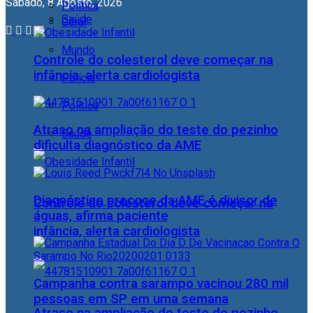
Sábado, 8 Agosto, 2026
Política
Saúde
Geral
Mundo
Controle do colesterol deve começar na
infância, alerta cardiologista
Polícia
Política
Atraso na ampliação do teste do pezinho
Saúde
dificulta diagnóstico da AME
Diagnóstico precoce da AME é divisor de
Controle do colesterol deve começar na
águas, afirma paciente
infância, alerta cardiologista
Campanha contra sarampo vacinou 280 mil
pessoas em SP em uma semana