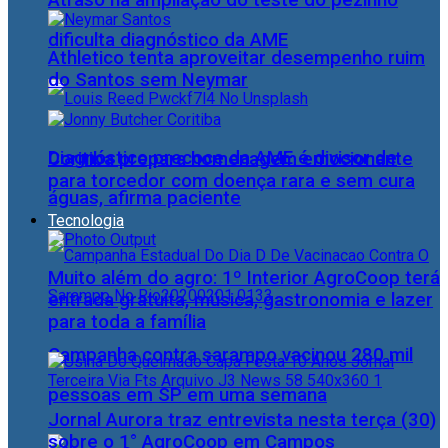
Atraso na ampliação do teste do pezinho
dificulta diagnóstico da AME
Athletico tenta aproveitar desempenho ruim
do Santos sem Neymar
Diagnóstico precoce da AME é divisor de
Coritiba prepara homenagem emocionante
para torcedor com doença rara e sem cura
águas, afirma paciente
Tecnologia
Muito além do agro: 1º Interior AgroCoop terá
entrada gratuita, música, gastronomia e lazer
para toda a família
Campanha contra sarampo vacinou 280 mil
pessoas em SP em uma semana
Jornal Aurora traz entrevista nesta terça (30)
sobre o 1° AgroCoop em Campos