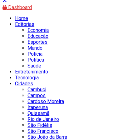
Dashboard
Home
Editorias
Economia
Educação
Esportes
Mundo
Polícia
Política
Saúde
Entretenimento
Tecnologia
Cidades
Cambuci
Campos
Cardoso Moreira
Itaperuna
Quissamã
Rio de Janeiro
São Fidélis
São Francisco
São João da Barra