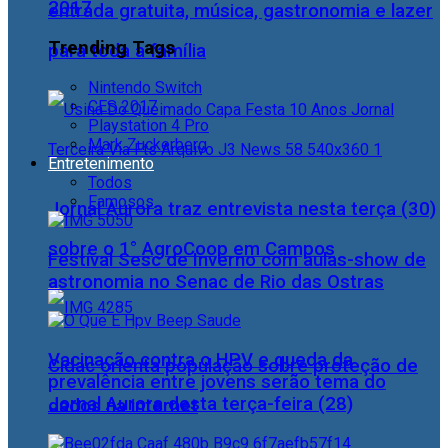
2017
entrada gratuita, música, gastronomia e lazer
Trending Tags
para toda a família
Nintendo Switch
CES 2017
Playstation 4 Pro
Mark Zuckerberg
Entretenimento
Todos
Famosos
Jornal Aurora traz entrevista nesta terça (30)
sobre o 1° AgroCoop em Campos
Festival Sesc de Inverno com aulas-show de
astronomia no Senac de Rio das Ostras
Vacinação contra o HPV e queda da
Cidac orienta população sobre proteção de
prevalência entre jovens serão tema do
Jornal Aurora desta terça-feira (28)
dados na internet