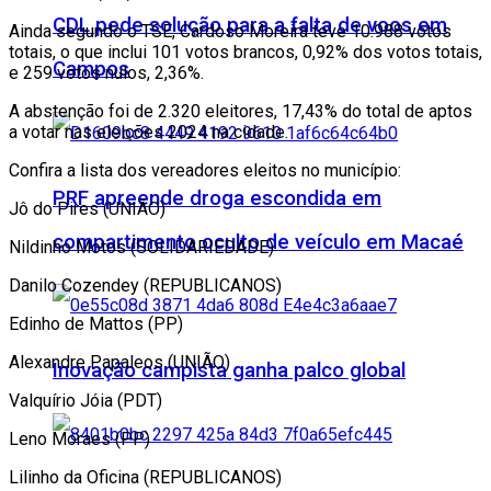
CDL pede solução para a falta de voos em
Ainda segundo o TSE, Cardoso Moreira teve 10.988 votos
totais, o que inclui 101 votos brancos, 0,92% dos votos totais,
Campos
e 259 votos nulos, 2,36%.
A abstenção foi de 2.320 eleitores, 17,43% do total de aptos
a votar nas eleições 2024 na cidade.
Confira a lista dos vereadores eleitos no município:
PRF apreende droga escondida em
Jô do Pires (UNIÃO)
compartimento oculto de veículo em Macaé
Nildinho Motos (SOLIDARIEDADE)
Danilo Cozendey (REPUBLICANOS)
Edinho de Mattos (PP)
Alexandre Papaleos (UNIÃO)
Inovação campista ganha palco global
Valquírio Jóia (PDT)
Leno Moraes (PP)
Lilinho da Oficina (REPUBLICANOS)