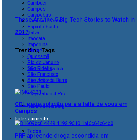
Cambuci
Campos
Carapebus
These Are the 5 Big Tech Stories to Watch in
Cardoso Moreira
Espírito Santo
2017
Italva
Itaocara
Itaperuna
Trending Tags
Macaé
Quissamã
Rio de Janeiro
São Fidélis
Nintendo Switch
São Francisco
São João da Barra
CES 2017
São Paulo
Playstation 4 Pro
CDL pede solução para a falta de voos em
Mark Zuckerberg
Campos
Entretenimento
Todos
PRF apreende droga escondida em