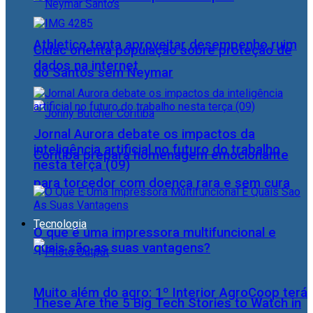
Athletico tenta aproveitar desempenho ruim
Cidac orienta população sobre proteção de
dados na internet
do Santos sem Neymar
Jornal Aurora debate os impactos da
inteligência artificial no futuro do trabalho
Coritiba prepara homenagem emocionante
nesta terça (09)
para torcedor com doença rara e sem cura
Tecnologia
O que é uma impressora multifuncional e
quais são as suas vantagens?
Muito além do agro: 1º Interior AgroCoop terá
These Are the 5 Big Tech Stories to Watch in