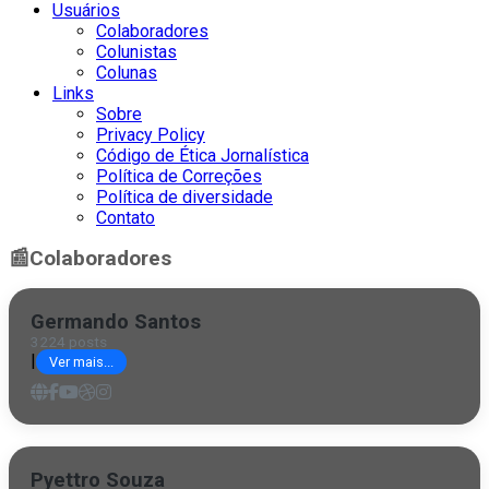
Usuários
Colaboradores
Colunistas
Colunas
Links
Sobre
Privacy Policy
Código de Ética Jornalística
Política de Correções
Política de diversidade
Contato
📰
Colaboradores
Germando Santos
3224 posts
|
Ver mais...
Pyettro Souza