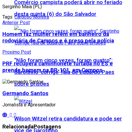
Comércio campista poderá abrir no feriado
Serginho Maia
(PL)
desta quinta (6) do São Salvador
Tags:
Cardoso Moreira
Anterior Post
Homem faz mulher refém em banheiro da
rodoviária de Campos e é preso pela polícia
Proximo Post
“Não foram cinco vezes, foram quatro”:
PRF recupera caminhonete furtada no ES e
prende homem na BR-101, em Campos
Garotinho ‘corrige’ fala de Eduardo Paes
sobre prisões
Germando Santos
Jornalista e Apresentador
Wilson Witzel retira candidatura e pode ser
Relacionada
Postagens
vice de Garotinho