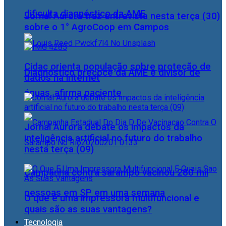
dificulta diagnóstico da AME
Jornal Aurora traz entrevista nesta terça (30)
sobre o 1° AgroCoop em Campos
Cidac orienta população sobre proteção de
Diagnóstico precoce da AME é divisor de
dados na internet
águas, afirma paciente
Jornal Aurora debate os impactos da
inteligência artificial no futuro do trabalho
nesta terça (09)
Campanha contra sarampo vacinou 280 mil
pessoas em SP em uma semana
O que é uma impressora multifuncional e
quais são as suas vantagens?
Tecnologia