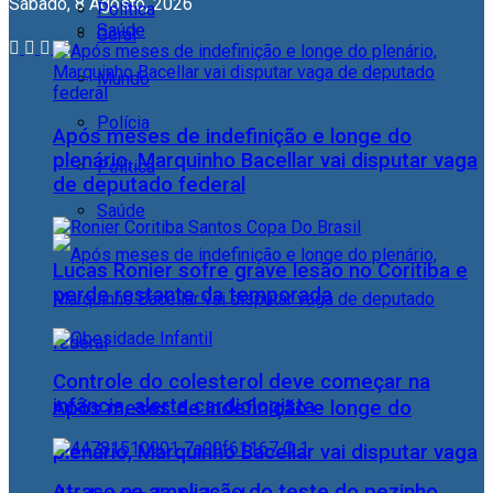
Sábado, 8 Agosto, 2026
Política
Saúde
Geral
Mundo
Polícia
Após meses de indefinição e longe do
plenário, Marquinho Bacellar vai disputar vaga
Política
de deputado federal
Saúde
Lucas Ronier sofre grave lesão no Coritiba e
perde restante da temporada
Controle do colesterol deve começar na
infância, alerta cardiologista
Após meses de indefinição e longe do
plenário, Marquinho Bacellar vai disputar vaga
Atraso na ampliação do teste do pezinho