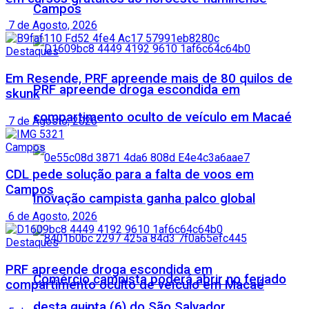
Campos
7 de Agosto, 2026
Destaques
Em Resende, PRF apreende mais de 80 quilos de
PRF apreende droga escondida em
skunk
compartimento oculto de veículo em Macaé
7 de Agosto, 2026
Campos
CDL pede solução para a falta de voos em
Campos
Inovação campista ganha palco global
6 de Agosto, 2026
Destaques
PRF apreende droga escondida em
Comércio campista poderá abrir no feriado
compartimento oculto de veículo em Macaé
desta quinta (6) do São Salvador