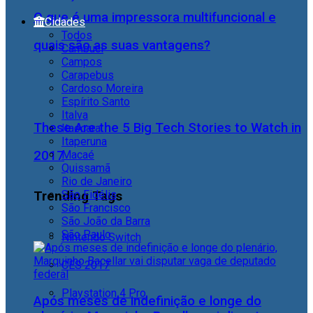
O que é uma impressora multifuncional e
Cidades
Todos
quais são as suas vantagens?
Cambuci
Campos
Carapebus
Cardoso Moreira
Espírito Santo
Italva
These Are the 5 Big Tech Stories to Watch in
Itaocara
Itaperuna
2017
Macaé
Quissamã
Rio de Janeiro
São Fidélis
Trending Tags
São Francisco
São João da Barra
São Paulo
Nintendo Switch
CES 2017
Playstation 4 Pro
Após meses de indefinição e longe do