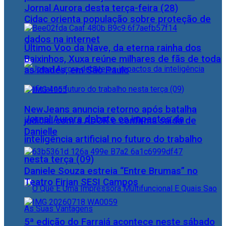
Jornal Aurora desta terça-feira (28)
Cidac orienta população sobre proteção de
dados na internet
Último Voo da Nave, da eterna rainha dos
Baixinhos, Xuxa reúne milhares de fãs de toda
as idades, em São Paulo
NewJeans anuncia retorno após batalha
Jornal Aurora debate os impactos da
judicial com a ADOR e confirma saída de
Danielle
inteligência artificial no futuro do trabalho
nesta terça (09)
Daniele Souza estreia “Entre Brumas” no
Teatro Firjan SESI Campos
5ª edição do Farraiá acontece neste sábado