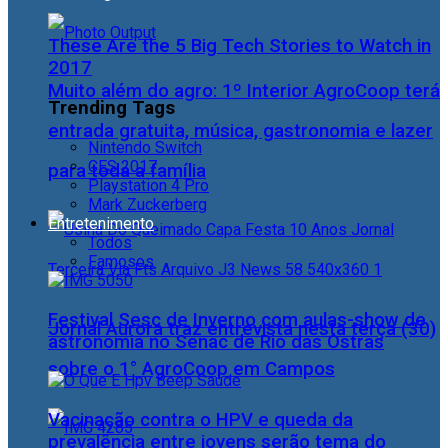
These Are the 5 Big Tech Stories to Watch in
2017
Muito além do agro: 1º Interior AgroCoop terá
Trending Tags
entrada gratuita, música, gastronomia e lazer
Nintendo Switch
CES 2017
para toda a família
Playstation 4 Pro
Mark Zuckerberg
Entretenimento
Todos
Famosos
Festival Sesc de Inverno com aulas-show de
Jornal Aurora traz entrevista nesta terça (30)
astronomia no Senac de Rio das Ostras
sobre o 1° AgroCoop em Campos
Vacinação contra o HPV e queda da
prevalência entre jovens serão tema do