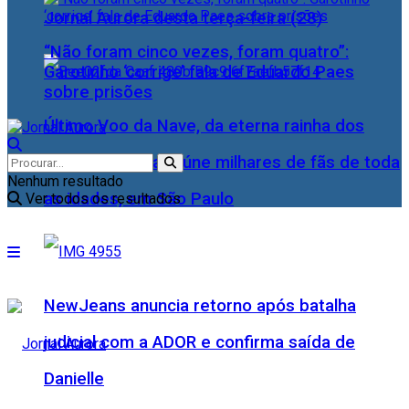
Jornal Aurora desta terça-feira (28)
“Não foram cinco vezes, foram quatro”:
Garotinho ‘corrige’ fala de Eduardo Paes
sobre prisões
Último Voo da Nave, da eterna rainha dos
Baixinhos, Xuxa reúne milhares de fãs de toda
Nenhum resultado
as idades, em São Paulo
Ver todos os resultados
NewJeans anuncia retorno após batalha
judicial com a ADOR e confirma saída de
Danielle