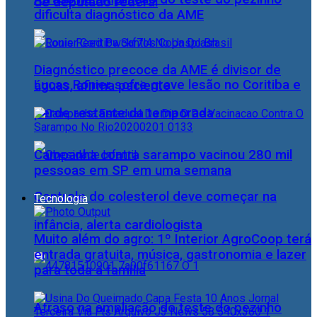
de deputado federal
dificulta diagnóstico da AME
Diagnóstico precoce da AME é divisor de
Lucas Ronier sofre grave lesão no Coritiba e
águas, afirma paciente
perde restante da temporada
Campanha contra sarampo vacinou 280 mil
pessoas em SP em uma semana
Controle do colesterol deve começar na
Tecnologia
infância, alerta cardiologista
Muito além do agro: 1º Interior AgroCoop terá
entrada gratuita, música, gastronomia e lazer
para toda a família
Atraso na ampliação do teste do pezinho