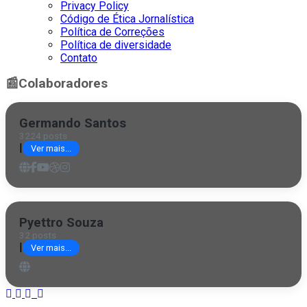
Privacy Policy
Código de Ética Jornalística
Política de Correções
Política de diversidade
Contato
📰
Colaboradores
Germando Santos
3224 posts
|
Ver mais...
Pyettro Souza
32 posts
|
Ver mais...