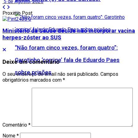
5 de Agosto, 2026
Proximo Post
Ministério da Saúde decide não incorporar vacina
herpes-zóster ao SUS
“Não foram cinco vezes, foram quatro”:
Garotinho ‘corrige’ fala de Eduardo Paes
Deixe um comentário
sobre prisões
O seu endereço de email não será publicado.
Campos
obrigatórios marcados com
*
Comentário
*
Nome
*