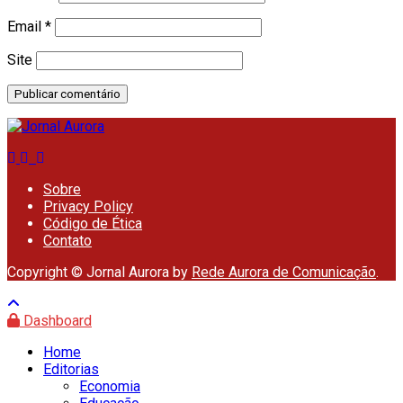
Email
*
Site
Sobre
Privacy Policy
Código de Ética
Contato
Copyright © Jornal Aurora by
Rede Aurora de Comunicação
.
Dashboard
Home
Editorias
Economia