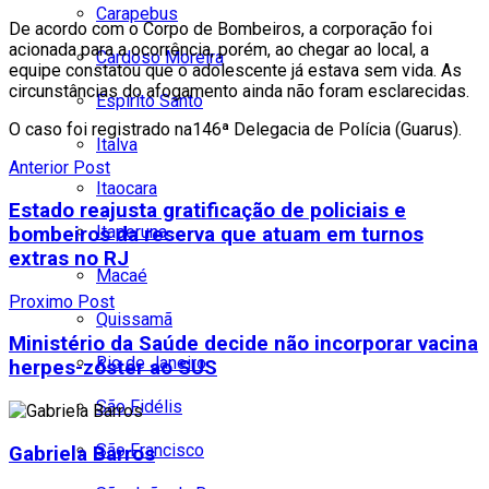
Carapebus
De acordo com o Corpo de Bombeiros, a corporação foi
acionada para a ocorrência, porém, ao chegar ao local, a
Cardoso Moreira
equipe constatou que o adolescente já estava sem vida. As
circunstâncias do afogamento ainda não foram esclarecidas.
Espírito Santo
O caso foi registrado na146ª Delegacia de Polícia (Guarus).
Italva
Anterior Post
Itaocara
Estado reajusta gratificação de policiais e
Itaperuna
bombeiros da reserva que atuam em turnos
extras no RJ
Macaé
Proximo Post
Quissamã
Ministério da Saúde decide não incorporar vacina
Rio de Janeiro
herpes-zóster ao SUS
São Fidélis
São Francisco
Gabriela Barros