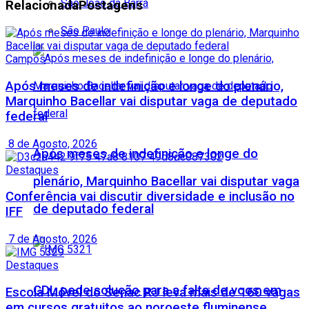
São João da Barra
Relacionada
Postagens
São Paulo
Campos
Após meses de indefinição e longe do plenário,
Marquinho Bacellar vai disputar vaga de deputado
federal
8 de Agosto, 2026
Após meses de indefinição e longe do
Destaques
plenário, Marquinho Bacellar vai disputar vaga
Conferência vai discutir diversidade e inclusão no
de deputado federal
IFF
7 de Agosto, 2026
Destaques
CDL pede solução para a falta de voos em
Escola Móvel do Senac RJ leva mais de 160 vagas
em cursos gratuitos ao noroeste fluminense