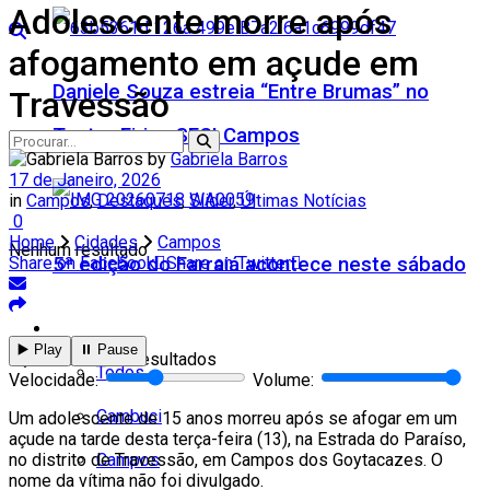
Adolescente morre após
afogamento em açude em
Daniele Souza estreia “Entre Brumas” no
Travessão
Teatro Firjan SESI Campos
by
Gabriela Barros
17 de Janeiro, 2026
in
Campos
,
Destaques
,
Slider
,
Últimas Notícias
0
Home
Cidades
Campos
Nenhum resultado
5ª edição do Farraiá acontece neste sábado
Share on Facebook
Share on Twitter
Cidades
▶️ Play
⏸️ Pause
Ver todos os resultados
Todos
Velocidade:
Volume:
Cambuci
Um adolescente de 15 anos morreu após se afogar em um
açude na tarde desta terça-feira (13), na Estrada do Paraíso,
Campos
no distrito de Travessão, em Campos dos Goytacazes. O
nome da vítima não foi divulgado.