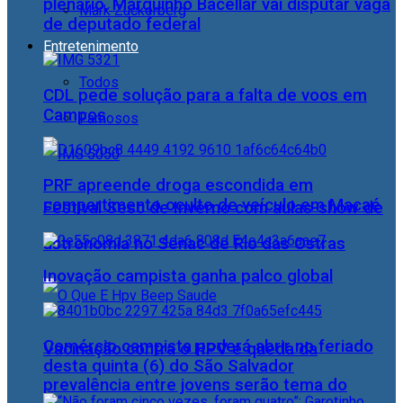
plenário, Marquinho Bacellar vai disputar vaga
Mark Zuckerberg
de deputado federal
Entretenimento
Todos
CDL pede solução para a falta de voos em
Campos
Famosos
PRF apreende droga escondida em
compartimento oculto de veículo em Macaé
Festival Sesc de Inverno com aulas-show de
astronomia no Senac de Rio das Ostras
Inovação campista ganha palco global
Comércio campista poderá abrir no feriado
Vacinação contra o HPV e queda da
desta quinta (6) do São Salvador
prevalência entre jovens serão tema do