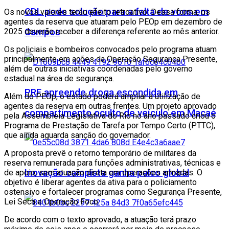
CDL pede solução para a falta de voos em
Os novos valores terão efeito retroativo. Dessa forma, os
agentes da reserva que atuaram pelo PEOp em dezembro de
2025 deverão receber a diferença referente ao mês anterior.
Campos
Os policiais e bombeiros convocados pelo programa atuam
principalmente em ações da Operação Segurança Presente,
além de outras iniciativas coordenadas pelo governo
estadual na área de segurança.
PRF apreende droga escondida em
Além do PEOp, o estado poderá ampliar a utilização de
agentes da reserva em outras frentes. Um projeto aprovado
compartimento oculto de veículo em Macaé
pela Assembleia Legislativa do Rio no ano passado criou o
Programa de Prestação de Tarefa por Tempo Certo (PTTC),
que ainda aguarda sanção do governador.
A proposta prevê o retorno temporário de militares da
reserva remunerada para funções administrativas, técnicas e
Inovação campista ganha palco global
de apoio, sem atuação direta em operações armadas. O
objetivo é liberar agentes da ativa para o policiamento
ostensivo e fortalecer programas como Segurança Presente,
Lei Seca e Operação Foco.
De acordo com o texto aprovado, a atuação terá prazo