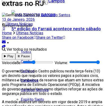
Teatro Firjan SESI Campos
extras no RJ
by
Germando Santos
13 de Janeiro, 2026
in
Últimas Notícias
Nenhum resultado
5ª edição do Farraiá acontece neste sábado
0
Home
Últimas Notícias
Share on Facebook
Share on Twitter
Cidades
Ver todos os resultados
Todos
▶️ Play
⏸️ Pause
Cambuci
Velocidade:
Volume:
Campos
O governador Cláudio Castro publicou nesta terça-feira (13)
um decreto que reajusta os valores pagos a policiais civis,
militares e bombeiros da reserva que atuam em turnos extras
Carapebus
pelo Programa de Estímulo Operacional (PEOp). A iniciativa
do governo estadual tem como objetivo reforçar as ações de
Cardoso Moreira
segurança pública em todo o estado.
Espírito Santo
A medida atualiza um decreto em vigor desde 2019 e amplia