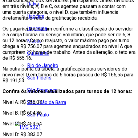
a classificação dos servidores participantes. Antes divididos
Italva
em três níveis, A, B e C, os agentes passam a contar com
uma quarta categoria, o nível D, que também influencia
Itaocara
diretamente o valor da gratificação recebida.
Itaperuna
Os pagamentos variam conforme a classificação do servidor
e a carga horária do serviço voluntário, que pode ser de 6, 8
ou 12 horas. Com o reajuste, o valor máximo pago por turno
Macaé
chega a R$ 756,07 para agentes enquadrados no nível A que
cumprirem 12 horas de trabalho. Antes da alteração, o teto era
Quissamã
de R$ 555,16.
Rio de Janeiro
Na outra ponta da tabela, a gratificação para servidores do
novo nível D em turnos de 6 horas passou de R$ 166,55 para
São Fidélis
R$ 191,53.
São Francisco
Confira os valores atualizados para turnos de 12 horas:
Nível A: R$ 756,07
São João da Barra
Nível B: R$ 604,86
São Paulo
Nível C: R$ 453,64
Nível D: R$ 383,07