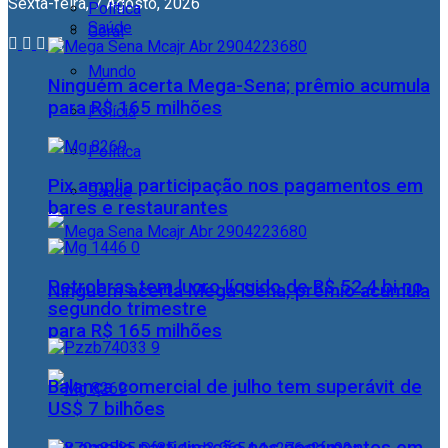
Sexta-feira, 7 Agosto, 2026
Política
Saúde
Geral
Mundo
Ninguém acerta Mega-Sena; prêmio acumula
para R$ 165 milhões
Polícia
Política
Pix amplia participação nos pagamentos em
Saúde
bares e restaurantes
Petrobras tem lucro líquido de R$ 52,4 bi no
Ninguém acerta Mega-Sena; prêmio acumula
segundo trimestre
para R$ 165 milhões
Balança comercial de julho tem superávit de
US$ 7 bilhões