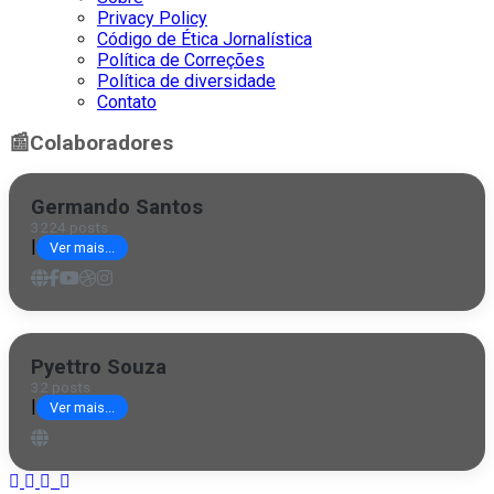
Privacy Policy
Código de Ética Jornalística
Política de Correções
Política de diversidade
Contato
📰
Colaboradores
Germando Santos
3224 posts
|
Ver mais...
Pyettro Souza
32 posts
|
Ver mais...