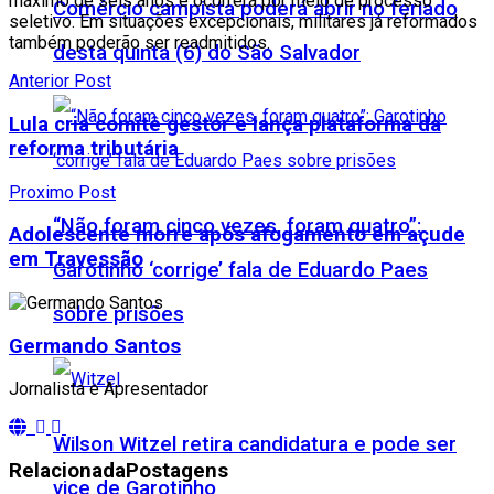
máximo de seis anos e ocorrerá por meio de processo
Comércio campista poderá abrir no feriado
seletivo. Em situações excepcionais, militares já reformados
também poderão ser readmitidos.
desta quinta (6) do São Salvador
Anterior Post
Lula cria comitê gestor e lança plataforma da
reforma tributária
Proximo Post
“Não foram cinco vezes, foram quatro”:
Adolescente morre após afogamento em açude
em Travessão
Garotinho ‘corrige’ fala de Eduardo Paes
sobre prisões
Germando Santos
Jornalista e Apresentador
Wilson Witzel retira candidatura e pode ser
Relacionada
Postagens
vice de Garotinho