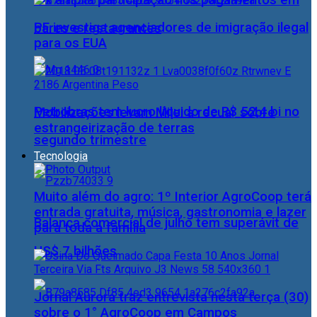
Pix amplia participação nos pagamentos em
PF investiga agenciadores de imigração ilegal
bares e restaurantes
para os EUA
Petrobras tem lucro líquido de R$ 52,4 bi no
Mobilizações levam Milei a recuar sobre
estrangeirização de terras
segundo trimestre
Tecnologia
Muito além do agro: 1º Interior AgroCoop terá
entrada gratuita, música, gastronomia e lazer
Balança comercial de julho tem superávit de
para toda a família
US$ 7 bilhões
Jornal Aurora traz entrevista nesta terça (30)
sobre o 1° AgroCoop em Campos