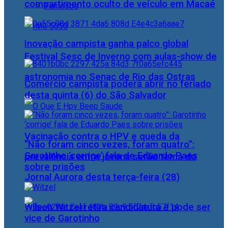
compartimento oculto de veículo em Macaé
Famosos
Inovação campista ganha palco global
Festival Sesc de Inverno com aulas-show de
astronomia no Senac de Rio das Ostras
Comércio campista poderá abrir no feriado
desta quinta (6) do São Salvador
Vacinação contra o HPV e queda da
“Não foram cinco vezes, foram quatro”:
Garotinho ‘corrige’ fala de Eduardo Paes
prevalência entre jovens serão tema do
sobre prisões
Jornal Aurora desta terça-feira (28)
Wilson Witzel retira candidatura e pode ser
vice de Garotinho