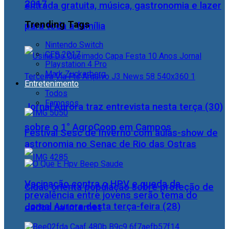
2017
entrada gratuita, música, gastronomia e lazer
Trending Tags
para toda a família
Nintendo Switch
CES 2017
Playstation 4 Pro
Mark Zuckerberg
Entretenimento
Todos
Famosos
Jornal Aurora traz entrevista nesta terça (30)
sobre o 1° AgroCoop em Campos
Festival Sesc de Inverno com aulas-show de
astronomia no Senac de Rio das Ostras
Vacinação contra o HPV e queda da
Cidac orienta população sobre proteção de
prevalência entre jovens serão tema do
Jornal Aurora desta terça-feira (28)
dados na internet