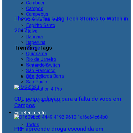
Cambuci
Campos
Carapebus
These Are the 5 Big Tech Stories to Watch in
Cardoso Moreira
Espírito Santo
2017
Italva
Itaocara
Itaperuna
Trending Tags
Macaé
Quissamã
Rio de Janeiro
São Fidélis
Nintendo Switch
São Francisco
São João da Barra
CES 2017
São Paulo
Playstation 4 Pro
CDL pede solução para a falta de voos em
Mark Zuckerberg
Campos
Entretenimento
Todos
PRF apreende droga escondida em