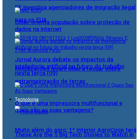
PF investiga agenciadores de imigração ilegal
para os EUA
Cidac orienta população sobre proteção de
dados na internet
Jornal Aurora debate os impactos da
inteligência artificial no futuro do trabalho
Mobilizações levam Milei a recuar sobre
nesta terça (09)
estrangeirização de terras
Tecnologia
O que é uma impressora multifuncional e
quais são as suas vantagens?
Muito além do agro: 1º Interior AgroCoop terá
These Are the 5 Big Tech Stories to Watch in