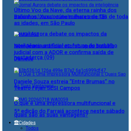
Último Voo da Nave, da eterna rainha dos
Baixinhos, Xuxa reúne milhares de fãs de toda
as idades, em São Paulo
Jornal Aurora debate os impactos da
inteligência artificial no futuro do trabalho
NewJeans anuncia retorno após batalha
judicial com a ADOR e confirma saída de
nesta terça (09)
Danielle
Daniele Souza estreia “Entre Brumas” no
Teatro Firjan SESI Campos
O que é uma impressora multifuncional e
5ª edição do Farraiá acontece neste sábado
quais são as suas vantagens?
Cidades
Todos