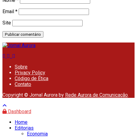
Nome
*
Email
*
Site
Sobre
Privacy Policy
Código de Ética
Contato
Copyright © Jornal Aurora by
Rede Aurora de Comunicação
.
Dashboard
Home
Editorias
Economia