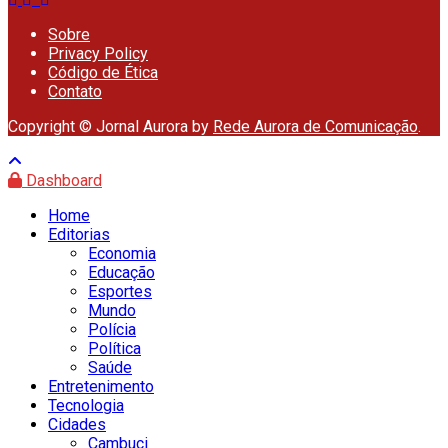
Sobre
Privacy Policy
Código de Ética
Contato
Copyright © Jornal Aurora by
Rede Aurora de Comunicação
.
Dashboard
Home
Editorias
Economia
Educação
Esportes
Mundo
Polícia
Política
Saúde
Entretenimento
Tecnologia
Cidades
Cambuci