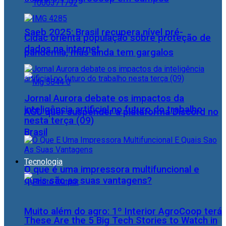
Saeb 2025: Brasil recupera nível pré-
Cidac orienta população sobre proteção de
dados na internet
pandemia, mas ainda tem gargalos
Jornal Aurora debate os impactos da
inteligência artificial no futuro do trabalho
AGU quer suspender a plataforma Discord no
nesta terça (09)
Brasil
Tecnologia
O que é uma impressora multifuncional e
quais são as suas vantagens?
Muito além do agro: 1º Interior AgroCoop terá
These Are the 5 Big Tech Stories to Watch in