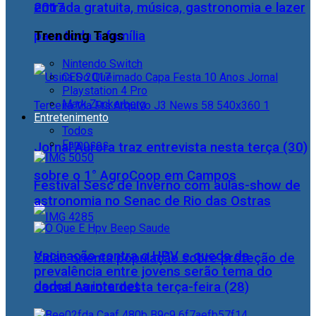
2017
entrada gratuita, música, gastronomia e lazer
Trending Tags
para toda a família
Nintendo Switch
CES 2017
Playstation 4 Pro
Mark Zuckerberg
Entretenimento
Todos
Famosos
Jornal Aurora traz entrevista nesta terça (30)
sobre o 1° AgroCoop em Campos
Festival Sesc de Inverno com aulas-show de
astronomia no Senac de Rio das Ostras
Vacinação contra o HPV e queda da
Cidac orienta população sobre proteção de
prevalência entre jovens serão tema do
dados na internet
Jornal Aurora desta terça-feira (28)