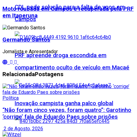
CDL pede solução para a falta de voos em
Moto roubada em Campos é recuperada pela PRF
em Itaperuna
Campos
Germando Santos
Jornalista e Apresentador
PRF apreende droga escondida em
compartimento oculto de veículo em Macaé
Relacionada
Postagens
Política
Inovação campista ganha palco global
“Não foram cinco vezes, foram quatro”: Garotinho
‘corrige’ fala de Eduardo Paes sobre prisões
2 de Agosto, 2026