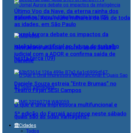
Último Voo da Nave, da eterna rainha dos
Baixinhos, Xuxa reúne milhares de fãs de toda
as idades, em São Paulo
Jornal Aurora debate os impactos da
inteligência artificial no futuro do trabalho
NewJeans anuncia retorno após batalha
judicial com a ADOR e confirma saída de
nesta terça (09)
Danielle
Daniele Souza estreia “Entre Brumas” no
Teatro Firjan SESI Campos
O que é uma impressora multifuncional e
5ª edição do Farraiá acontece neste sábado
quais são as suas vantagens?
Cidades
Todos