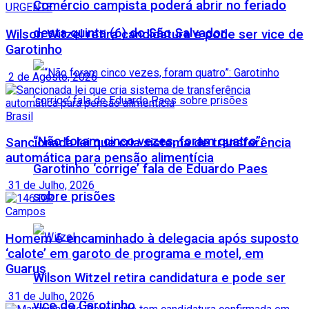
Comércio campista poderá abrir no feriado
URGENTE
desta quinta (6) do São Salvador
Wilson Witzel retira candidatura e pode ser vice de
Garotinho
2 de Agosto, 2026
Brasil
“Não foram cinco vezes, foram quatro”:
Sancionada lei que cria sistema de transferência
automática para pensão alimentícia
Garotinho ‘corrige’ fala de Eduardo Paes
31 de Julho, 2026
sobre prisões
Campos
Homem é encaminhado à delegacia após suposto
‘calote’ em garoto de programa e motel, em
Guarus
Wilson Witzel retira candidatura e pode ser
31 de Julho, 2026
vice de Garotinho