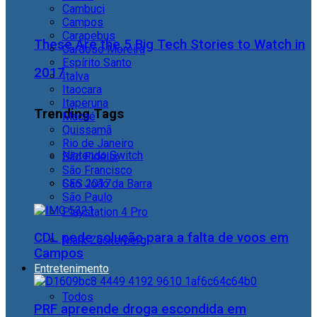
Cambuci
Campos
Carapebus
These Are the 5 Big Tech Stories to Watch in
Cardoso Moreira
Espírito Santo
2017
Italva
Itaocara
Itaperuna
Trending Tags
Macaé
Quissamã
Rio de Janeiro
Nintendo Switch
São Fidélis
São Francisco
São João da Barra
CES 2017
São Paulo
Playstation 4 Pro
CDL pede solução para a falta de voos em
Mark Zuckerberg
Campos
Entretenimento
Todos
PRF apreende droga escondida em