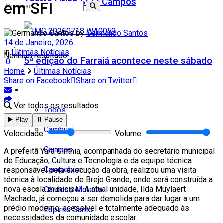
Teatro Firjan SESI Campos
em SFI
by
Germando Santos
14 de Janeiro, 2026
in
Últimas Notícias
Nenhum resultado
5ª edição do Farraiá acontece neste sábado
0
Home
Últimas Notícias
Share on Facebook
Share on Twitter
Cidades
Ver todos os resultados
Todos
▶️ Play
⏸️ Pause
Cambuci
Velocidade:
Volume:
Campos
A prefeita Yara Cinthia, acompanhada do secretário municipal
de Educação, Cultura e Tecnologia e da equipe técnica
Carapebus
responsável pela execução da obra, realizou uma visita
técnica à localidade de Brejo Grande, onde será construída a
nova escola municipal. A atual unidade, Ilda Muylaert
Cardoso Moreira
Machado, já começou a ser demolida para dar lugar a um
prédio moderno, acessível e totalmente adequado às
Espírito Santo
necessidades da comunidade escolar.