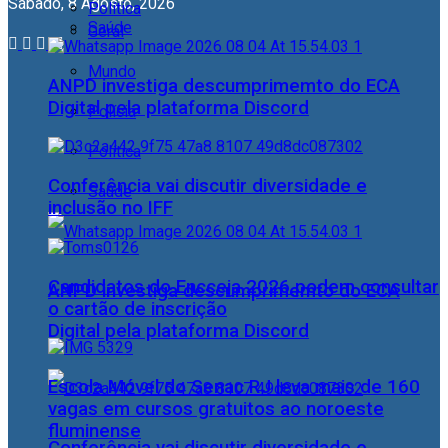
Sábado, 8 Agosto, 2026
Política
Saúde
Geral
Mundo
ANPD investiga descumprimemto do ECA
Digital pela plataforma Discord
Polícia
Política
Conferência vai discutir diversidade e
Saúde
inclusão no IFF
Candidatos do Encceja 2026 podem consultar
ANPD investiga descumprimemto do ECA
o cartão de inscrição
Digital pela plataforma Discord
Escola Móvel do Senac RJ leva mais de 160
vagas em cursos gratuitos ao noroeste
fluminense