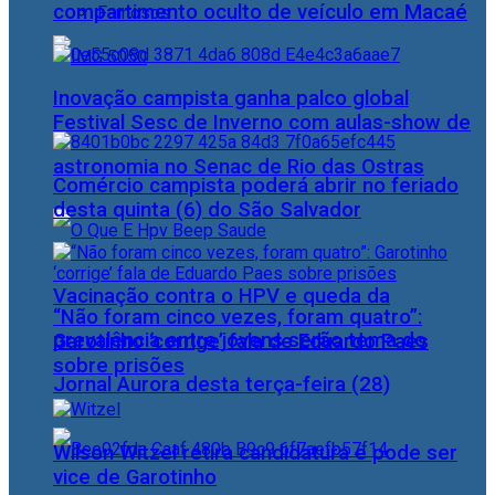
compartimento oculto de veículo em Macaé
Famosos
Inovação campista ganha palco global
Festival Sesc de Inverno com aulas-show de
astronomia no Senac de Rio das Ostras
Comércio campista poderá abrir no feriado
desta quinta (6) do São Salvador
Vacinação contra o HPV e queda da
“Não foram cinco vezes, foram quatro”:
prevalência entre jovens serão tema do
Garotinho ‘corrige’ fala de Eduardo Paes
sobre prisões
Jornal Aurora desta terça-feira (28)
Wilson Witzel retira candidatura e pode ser
vice de Garotinho