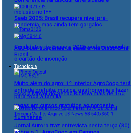
Conferência vai discutir diversidade e
inclusão no IFF
Saeb 2025: Brasil recupera nível pré-
pandemia, mas ainda tem gargalos
Candidatos do Encceja 2026 podem consultar
AGU quer suspender a plataforma Discord no
Brasil
o cartão de inscrição
Tecnologia
Muito além do agro: 1º Interior AgroCoop terá
entrada gratuita, música, gastronomia e lazer
Escola Móvel do Senac RJ leva mais de 160
para toda a família
vagas em cursos gratuitos ao noroeste
fluminense
Jornal Aurora traz entrevista nesta terça (30)
sobre o 1° AgroCoop em Campos