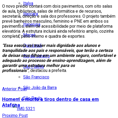
Italva
O novo prédio contará com dois pavimentos, com oito salas
de aula, biblioteca, salas de informática e de recursos,
Itaocara
secretaria, direção e sala dos professores. O projeto também
prevê banheiros masculino, feminino e PNE em ambos os
Itaperuna
pavimentos, além de acessibilidade por meio de plataforma
elevatória. A estrutura incluirá ainda refeitório amplo, cozinha
Macaé
completa, pátio interno e quadra de esportes.
Quissamã
“Essa escola vai trazer mais dignidade aos alunos e
tranquilidade aos pais e responsáveis, que terão a certeza
de deixar seus filhos em um ambiente seguro, confortável e
Rio de Janeiro
adequado ao processo de ensino-aprendizagem, além de
garantir uma estrutura melhor para os
São Fidélis
profissionais”
,
destacou a prefeita.
São Francisco
São João da Barra
Anterior Post
São Paulo
Homem é morto a tiros dentro de casa em
Atafona
Proximo Post