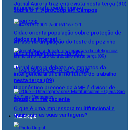
Jornal Aurora traz entrevista nesta terça (30)
infância, alerta cardiologista
sobre o 1° AgroCoop em Campos
Cidac orienta população sobre proteção de
dados na internet
Atraso na ampliação do teste do pezinho
dificulta diagnóstico da AME
Jornal Aurora debate os impactos da
inteligência artificial no futuro do trabalho
nesta terça (09)
Diagnóstico precoce da AME é divisor de
águas, afirma paciente
O que é uma impressora multifuncional e
quais são as suas vantagens?
Tecnologia