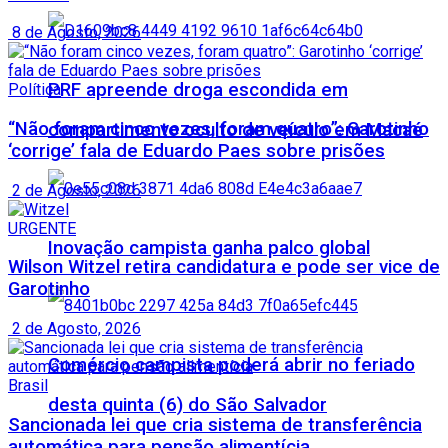
8 de Agosto, 2026
PRF apreende droga escondida em
Política
“Não foram cinco vezes, foram quatro”: Garotinho
compartimento oculto de veículo em Macaé
‘corrige’ fala de Eduardo Paes sobre prisões
2 de Agosto, 2026
URGENTE
Inovação campista ganha palco global
Wilson Witzel retira candidatura e pode ser vice de
Garotinho
2 de Agosto, 2026
Comércio campista poderá abrir no feriado
Brasil
desta quinta (6) do São Salvador
Sancionada lei que cria sistema de transferência
automática para pensão alimentícia