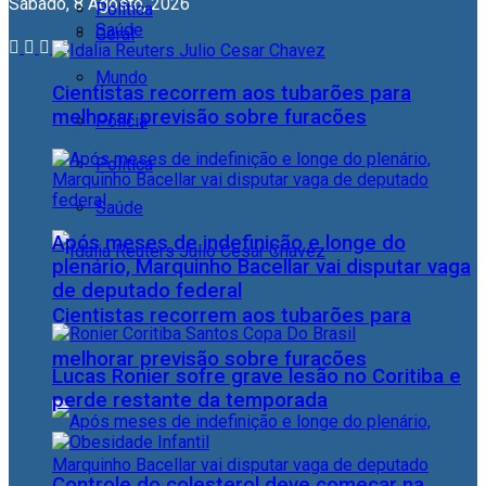
Sábado, 8 Agosto, 2026
Política
Saúde
Geral
Mundo
Cientistas recorrem aos tubarões para
melhorar previsão sobre furacões
Polícia
Política
Saúde
Após meses de indefinição e longe do
plenário, Marquinho Bacellar vai disputar vaga
de deputado federal
Cientistas recorrem aos tubarões para
melhorar previsão sobre furacões
Lucas Ronier sofre grave lesão no Coritiba e
perde restante da temporada
Controle do colesterol deve começar na