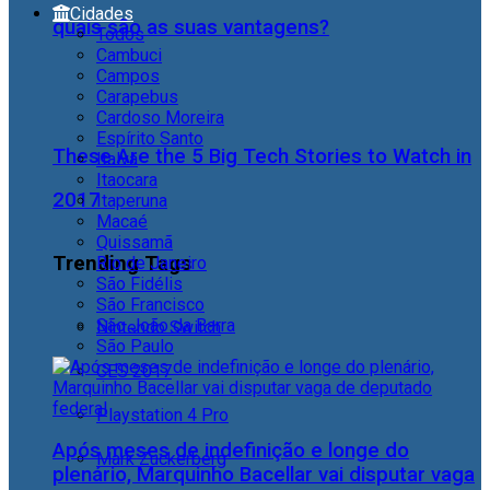
Cidades
quais são as suas vantagens?
Todos
Cambuci
Campos
Carapebus
Cardoso Moreira
Espírito Santo
These Are the 5 Big Tech Stories to Watch in
Italva
Itaocara
2017
Itaperuna
Macaé
Quissamã
Trending Tags
Rio de Janeiro
São Fidélis
São Francisco
São João da Barra
Nintendo Switch
São Paulo
CES 2017
Playstation 4 Pro
Após meses de indefinição e longe do
Mark Zuckerberg
plenário, Marquinho Bacellar vai disputar vaga