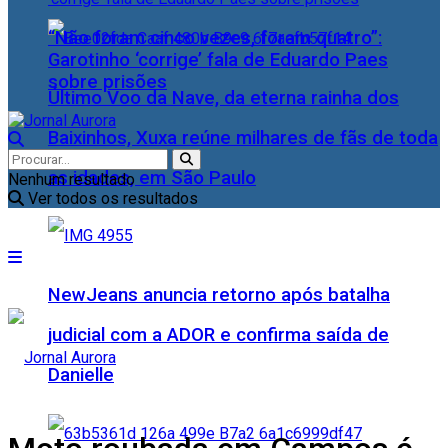
“Não foram cinco vezes, foram quatro”:
Garotinho ‘corrige’ fala de Eduardo Paes
sobre prisões
Último Voo da Nave, da eterna rainha dos
Baixinhos, Xuxa reúne milhares de fãs de toda
as idades, em São Paulo
Nenhum resultado
Ver todos os resultados
NewJeans anuncia retorno após batalha
judicial com a ADOR e confirma saída de
Danielle