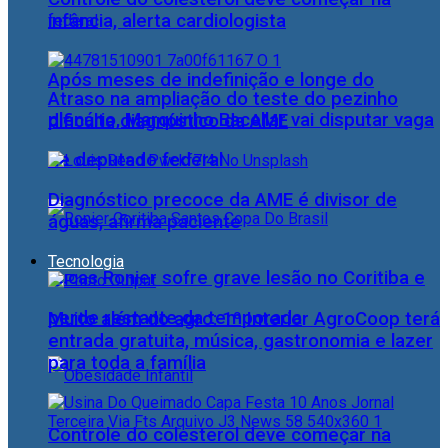
infância, alerta cardiologista
Após meses de indefinição e longe do
Atraso na ampliação do teste do pezinho
plenário, Marquinho Bacellar vai disputar vaga
dificulta diagnóstico da AME
de deputado federal
Diagnóstico precoce da AME é divisor de
águas, afirma paciente
Tecnologia
Lucas Ronier sofre grave lesão no Coritiba e
perde restante da temporada
Muito além do agro: 1º Interior AgroCoop terá
entrada gratuita, música, gastronomia e lazer
para toda a família
Controle do colesterol deve começar na