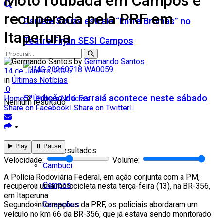
Moto roubada em Campos é
recuperada pela PRF em
Daniele Souza estreia “Entre Brumas” no
Itaperuna
Teatro Firjan SESI Campos
by
Germando Santos
14 de Janeiro, 2026
in
Últimas Notícias
0
5ª edição do Farraiá acontece neste sábado
Home
Últimas Notícias
Nenhum resultado
Share on Facebook
Share on Twitter
Cidades
Todos
▶️ Play
⏸️ Pause
Ver todos os resultados
Velocidade:
Volume:
Cambuci
A Polícia Rodoviária Federal, em ação conjunta com a PM,
Campos
recuperou uma motocicleta nesta terça-feira (13), na BR-356,
em Itaperuna.
Carapebus
Segundo informações da PRF, os policiais abordaram um
veículo no km 66 da BR-356, que já estava sendo monitorado