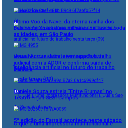
dados na internet
Último Voo da Nave, da eterna rainha dos
Baixinhos, Xuxa reúne milhares de fãs de toda
as idades, em São Paulo
Jornal Aurora debate os impactos da
NewJeans anuncia retorno após batalha
judicial com a ADOR e confirma saída de
inteligência artificial no futuro do trabalho
Danielle
nesta terça (09)
Daniele Souza estreia “Entre Brumas” no
Teatro Firjan SESI Campos
5ª edição do Farraiá acontece neste sábado
O que é uma impressora multifuncional e