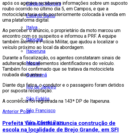
após os agentes receberem informações sobre um suposto
Cardoso Moreira
roubo ocorrido no último dia 5, em Campos, e que a
motocicleta teria sido posteriormente colocada à venda em
Espírito Santo
uma plataforma digital.
Italva
Ao perceber o anúncio, o proprietário da moto marcou um
encontro com os suspeitos e informou a PRF. A equipe
Itaocara
também alertou a Polícia Militar, que ajudou a localizar o
veículo próximo ao local da abordagem.
Itaperuna
Durante a fiscalização, os agentes constataram sinais de
Macaé
adulteração nos elementos identificadores do veículo.
Também foi confirmado que se tratava da motocicleta
roubada dias antes.
Quissamã
Diante dos fatos, o condutor e o passageiro foram detidos
Rio de Janeiro
por suposta receptação.
São Fidélis
A ocorrência foi registrada na 143ª DP de Itaperuna.
São Francisco
Anterior Post
São João da Barra
Prefeita Yara Cinthia anuncia construção de
escola na localidade de Brejo Grande, em SFI