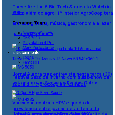
These Are the 5 Big Tech Stories to Watch in
2017
Muito além do agro: 1º Interior AgroCoop terá
Trending Tags
entrada gratuita, música, gastronomia e lazer
Nintendo Switch
para toda a família
CES 2017
Playstation 4 Pro
Mark Zuckerberg
Entretenimento
Todos
Famosos
Jornal Aurora traz entrevista nesta terça (30)
Festival Sesc de Inverno com aulas-show de
astronomia no Senac de Rio das Ostras
sobre o 1° AgroCoop em Campos
Vacinação contra o HPV e queda da
prevalência entre jovens serão tema do
Jornal Aurora desta terça-feira (28)
Cidac orienta população sobre proteção de