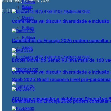
Sexta-feira, 7 Agosto, 2026
Política
Saúde
Geral
Mundo
Conferência vai discutir diversidade e inclusão 
Polícia
Política
Candidatos do Encceja 2026 podem consultar o
Saúde
Escola Móvel do Senac RJ leva mais de 160 va
Conferência vai discutir diversidade e inclusão 
Saeb 2025: Brasil recupera nível pré-pandemia
AGU quer suspender a plataforma Discord no B
Candidatos do Encceja 2026 podem consultar o