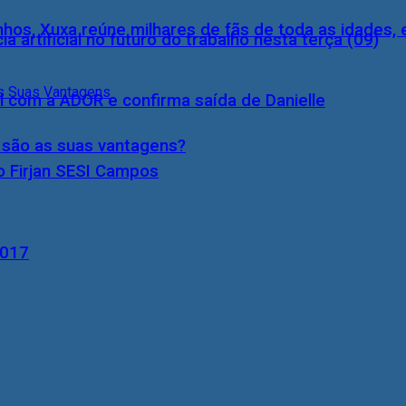
inhos, Xuxa reúne milhares de fãs de toda as idades,
a artificial no futuro do trabalho nesta terça (09)
l com a ADOR e confirma saída de Danielle
s são as suas vantagens?
o Firjan SESI Campos
2017