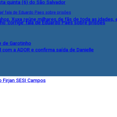
ta quinta (6) do São Salvador
inhos, Xuxa reúne milhares de fãs de toda as idades,
ho ‘corrige’ fala de Eduardo Paes sobre prisões
e de Garotinho
l com a ADOR e confirma saída de Danielle
o Firjan SESI Campos