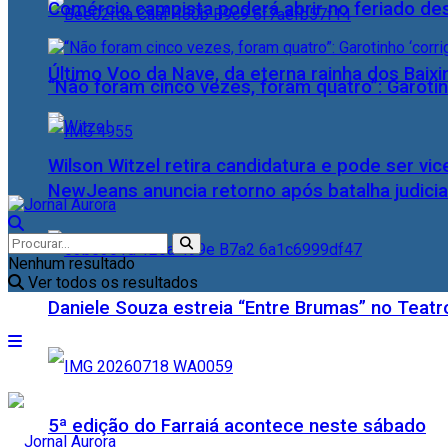
Comércio campista poderá abrir no feriado des
Último Voo da Nave, da eterna rainha dos Baix
“Não foram cinco vezes, foram quatro”: Garotin
Wilson Witzel retira candidatura e pode ser vic
NewJeans anuncia retorno após batalha judicia
Nenhum resultado
Ver todos os resultados
Daniele Souza estreia “Entre Brumas” no Teatr
5ª edição do Farraiá acontece neste sábado