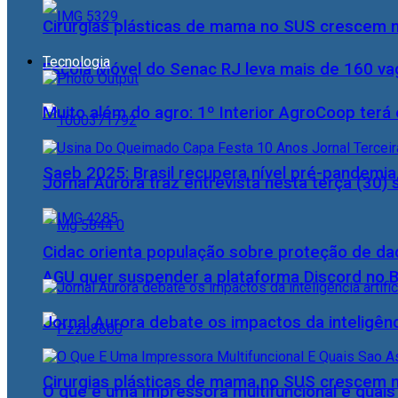
Cirurgias plásticas de mama no SUS crescem
Tecnologia
Escola Móvel do Senac RJ leva mais de 160 va
Muito além do agro: 1º Interior AgroCoop terá 
Saeb 2025: Brasil recupera nível pré-pandemia
Jornal Aurora traz entrevista nesta terça (3
Cidac orienta população sobre proteção de da
AGU quer suspender a plataforma Discord no B
Jornal Aurora debate os impactos da inteligênci
Cirurgias plásticas de mama no SUS crescem
O que é uma impressora multifuncional e quai