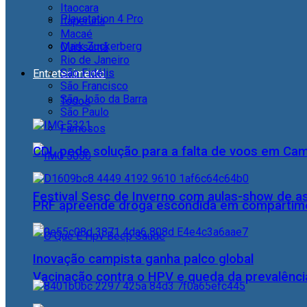
Itaocara
Playstation 4 Pro
Itaperuna
Macaé
Mark Zuckerberg
Quissamã
Rio de Janeiro
São Fidélis
Entretenimento
São Francisco
São João da Barra
Todos
São Paulo
Famosos
CDL pede solução para a falta de voos em Ca
Festival Sesc de Inverno com aulas-show de a
PRF apreende droga escondida em compartime
Inovação campista ganha palco global
Vacinação contra o HPV e queda da prevalência