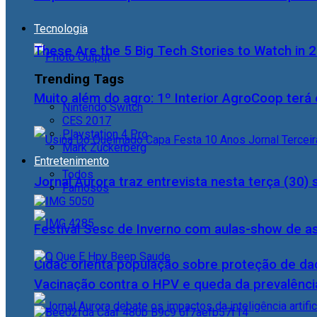
Tecnologia
These Are the 5 Big Tech Stories to Watch in 
Trending Tags
Muito além do agro: 1º Interior AgroCoop terá 
Nintendo Switch
CES 2017
Playstation 4 Pro
Mark Zuckerberg
Entretenimento
Todos
Jornal Aurora traz entrevista nesta terça (3
Famosos
Festival Sesc de Inverno com aulas-show de a
Cidac orienta população sobre proteção de da
Vacinação contra o HPV e queda da prevalência