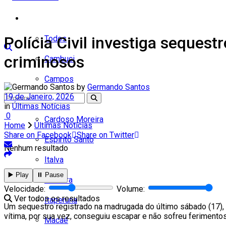
Cidades
Polícia Civil investiga seques
Todos
criminosos
Cambuci
Campos
by
Germando Santos
19 de Janeiro, 2026
Carapebus
in
Últimas Notícias
0
Cardoso Moreira
Home
Últimas Notícias
Share on Facebook
Share on Twitter
Espírito Santo
Nenhum resultado
Italva
▶️ Play
⏸️ Pause
Itaocara
Velocidade:
Volume:
Ver todos os resultados
Itaperuna
Um sequestro registrado na madrugada do último sábado (17), 
vítima, por sua vez, conseguiu escapar e não sofreu ferimentos.
Macaé