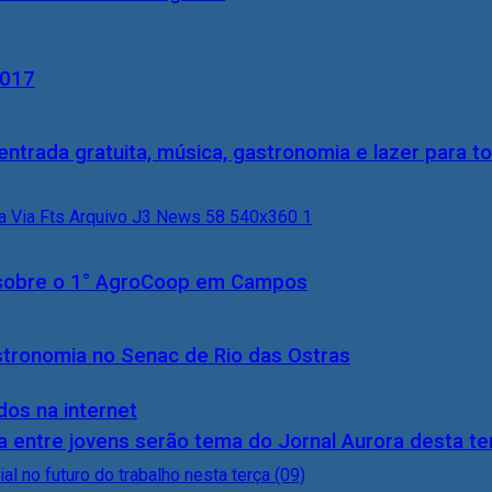
2017
entrada gratuita, música, gastronomia e lazer para to
0) sobre o 1° AgroCoop em Campos
stronomia no Senac de Rio das Ostras
dos na internet
 entre jovens serão tema do Jornal Aurora desta ter