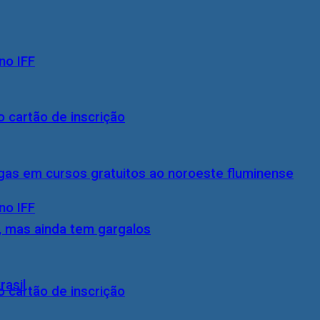
no IFF
 cartão de inscrição
gas em cursos gratuitos ao noroeste fluminense
no IFF
, mas ainda tem gargalos
rasil
 cartão de inscrição