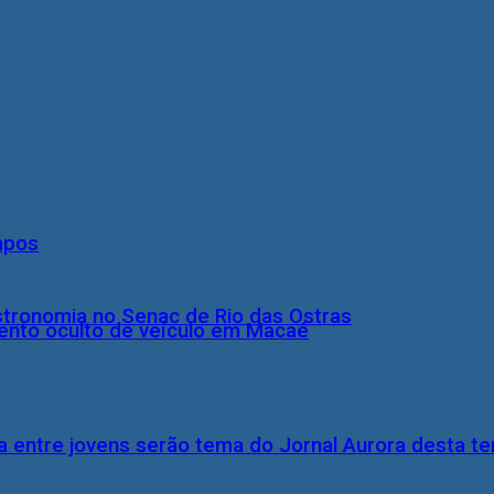
mpos
stronomia no Senac de Rio das Ostras
nto oculto de veículo em Macaé
 entre jovens serão tema do Jornal Aurora desta ter