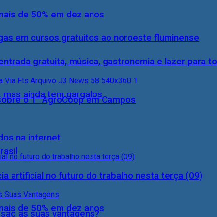
 mais de 50% em dez anos
gas em cursos gratuitos ao noroeste fluminense
entrada gratuita, música, gastronomia e lazer para to
, mas ainda tem gargalos
0) sobre o 1° AgroCoop em Campos
dos na internet
rasil
a artificial no futuro do trabalho nesta terça (09)
 mais de 50% em dez anos
s são as suas vantagens?