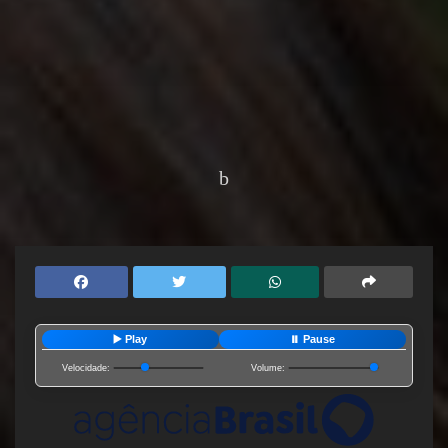
Home
Editorias
Saúde
▶️ Play
⏸️ Pause
Velocidade:
Volume: