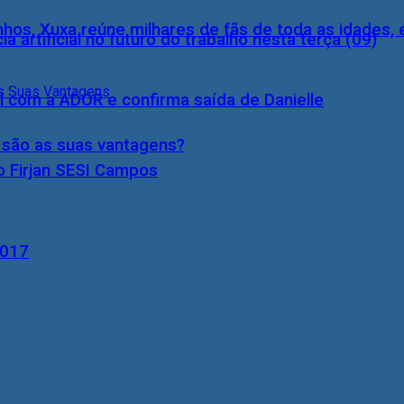
inhos, Xuxa reúne milhares de fãs de toda as idades,
a artificial no futuro do trabalho nesta terça (09)
l com a ADOR e confirma saída de Danielle
s são as suas vantagens?
o Firjan SESI Campos
2017