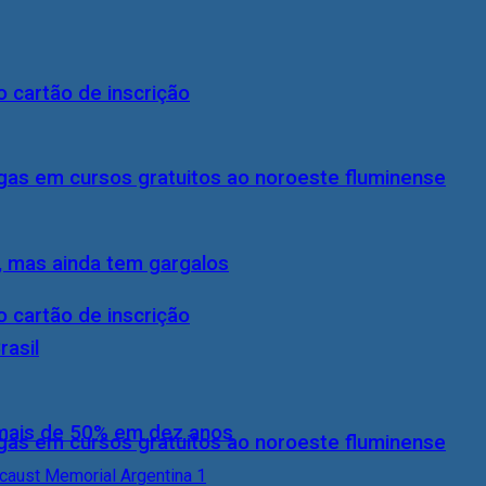
 cartão de inscrição
gas em cursos gratuitos ao noroeste fluminense
, mas ainda tem gargalos
 cartão de inscrição
rasil
 mais de 50% em dez anos
gas em cursos gratuitos ao noroeste fluminense