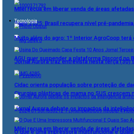
Milei recua em liberar venda de áreas afetadas
Tecnologia
Saeb 2025: Brasil recupera nível pré-pandemia
Muito além do agro: 1º Interior AgroCoop terá 
AGU quer suspender a plataforma Discord no B
Jornal Aurora traz entrevista nesta terça (3
Cidac orienta população sobre proteção de da
Cirurgias plásticas de mama no SUS crescem
Jornal Aurora debate os impactos da inteligênci
Milei recua em liberar venda de áreas afetadas
O que é uma impressora multifuncional e quai