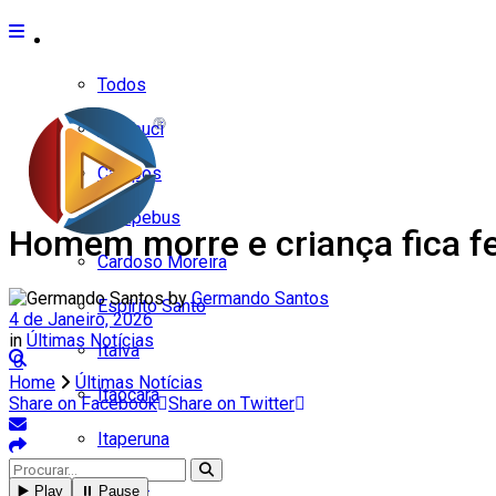
Cidades
Todos
Cambuci
Campos
Carapebus
Homem morre e criança fica f
Cardoso Moreira
by
Germando Santos
Espírito Santo
4 de Janeiro, 2026
in
Últimas Notícias
Italva
0
Home
Últimas Notícias
Itaocara
Share on Facebook
Share on Twitter
Itaperuna
Macaé
▶️ Play
⏸️ Pause