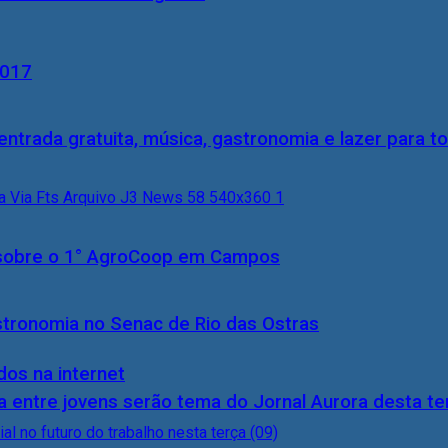
2017
entrada gratuita, música, gastronomia e lazer para to
0) sobre o 1° AgroCoop em Campos
stronomia no Senac de Rio das Ostras
dos na internet
 entre jovens serão tema do Jornal Aurora desta ter