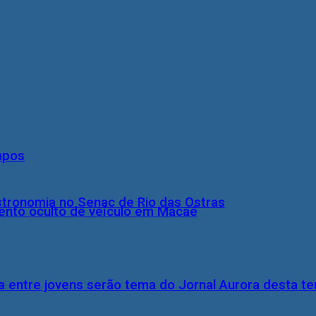
mpos
stronomia no Senac de Rio das Ostras
nto oculto de veículo em Macaé
 entre jovens serão tema do Jornal Aurora desta ter