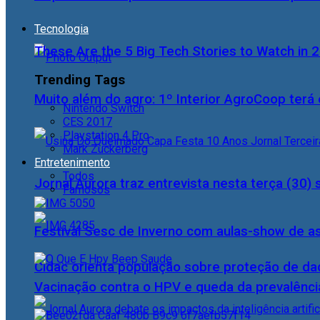
Tecnologia
These Are the 5 Big Tech Stories to Watch in 
Trending Tags
Muito além do agro: 1º Interior AgroCoop terá 
Nintendo Switch
CES 2017
Playstation 4 Pro
Mark Zuckerberg
Entretenimento
Todos
Jornal Aurora traz entrevista nesta terça (3
Famosos
Festival Sesc de Inverno com aulas-show de a
Cidac orienta população sobre proteção de da
Vacinação contra o HPV e queda da prevalência