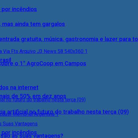
 por incêndios
, mas ainda tem gargalos
entrada gratuita, música, gastronomia e lazer para to
rasil
0) sobre o 1° AgroCoop em Campos
dos na internet
 mais de 50% em dez anos
a artificial no futuro do trabalho nesta terça (09)
 por incêndios
s são as suas vantagens?