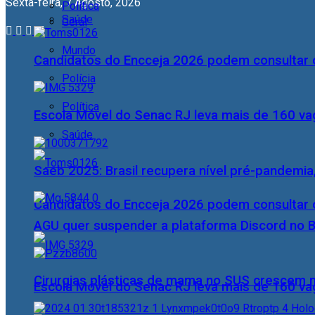
Sexta-feira, 7 Agosto, 2026
Política
Saúde
Geral
Mundo
Candidatos do Encceja 2026 podem consultar o
Polícia
Política
Escola Móvel do Senac RJ leva mais de 160 va
Saúde
Saeb 2025: Brasil recupera nível pré-pandemia
Candidatos do Encceja 2026 podem consultar o
AGU quer suspender a plataforma Discord no B
Cirurgias plásticas de mama no SUS crescem
Escola Móvel do Senac RJ leva mais de 160 va