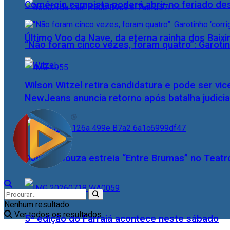
Comércio campista poderá abrir no feriado des
Último Voo da Nave, da eterna rainha dos Baix
“Não foram cinco vezes, foram quatro”: Garotin
Wilson Witzel retira candidatura e pode ser vic
NewJeans anuncia retorno após batalha judicia
Daniele Souza estreia “Entre Brumas” no Teatr
Nenhum resultado
Ver todos os resultados
5ª edição do Farraiá acontece neste sábado