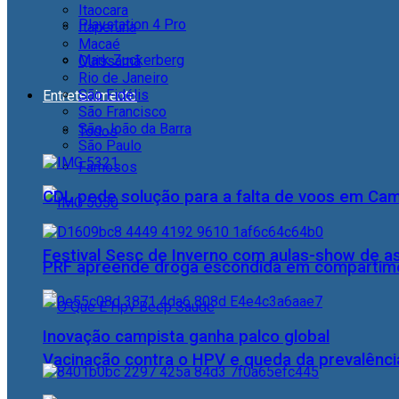
Itaocara
Playstation 4 Pro
Itaperuna
Macaé
Mark Zuckerberg
Quissamã
Rio de Janeiro
São Fidélis
Entretenimento
São Francisco
São João da Barra
Todos
São Paulo
Famosos
CDL pede solução para a falta de voos em Ca
Festival Sesc de Inverno com aulas-show de a
PRF apreende droga escondida em compartime
Inovação campista ganha palco global
Vacinação contra o HPV e queda da prevalência