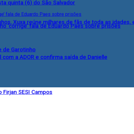
ta quinta (6) do São Salvador
inhos, Xuxa reúne milhares de fãs de toda as idades,
ho ‘corrige’ fala de Eduardo Paes sobre prisões
e de Garotinho
l com a ADOR e confirma saída de Danielle
o Firjan SESI Campos