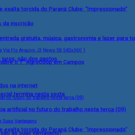
 exalta torcida do Paraná Clube: “Impressionado”
 da inscrição
entrada gratuita, música, gastronomia e lazer para to
 juros, não dos gastos
0) sobre o 1° AgroCoop em Campos
dos na internet
ecial termina nesta sexta
a artificial no futuro do trabalho nesta terça (09)
 exalta torcida do Paraná Clube: “Impressionado”
s são as suas vantagens?