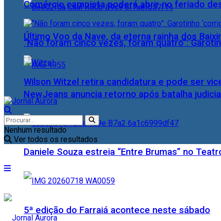
Comércio campista poderá abrir no feriado des
Último Voo da Nave, da eterna rainha dos Baix
“Não foram cinco vezes, foram quatro”: Garotin
Wilson Witzel retira candidatura e pode ser vic
NewJeans anuncia retorno após batalha judicia
Nenhum resultado
Ver todos os resultados
Daniele Souza estreia “Entre Brumas” no Teatr
5ª edição do Farraiá acontece neste sábado