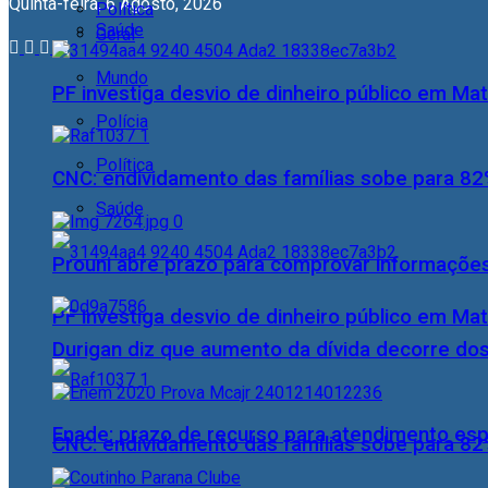
Quinta-feira, 6 Agosto, 2026
Política
Saúde
Geral
Mundo
PF investiga desvio de dinheiro público em Ma
Polícia
Política
CNC: endividamento das famílias sobe para 82%
Saúde
Prouni abre prazo para comprovar informações
PF investiga desvio de dinheiro público em Ma
Durigan diz que aumento da dívida decorre dos
Enade: prazo de recurso para atendimento esp
CNC: endividamento das famílias sobe para 82%