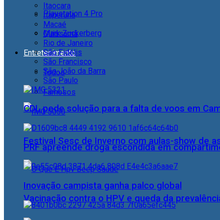
Itaocara
Playstation 4 Pro
Itaperuna
Macaé
Mark Zuckerberg
Quissamã
Rio de Janeiro
São Fidélis
Entretenimento
São Francisco
São João da Barra
Todos
São Paulo
Famosos
CDL pede solução para a falta de voos em Ca
Festival Sesc de Inverno com aulas-show de a
PRF apreende droga escondida em compartime
Inovação campista ganha palco global
Vacinação contra o HPV e queda da prevalência