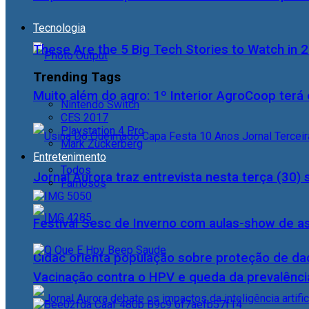
Tecnologia
These Are the 5 Big Tech Stories to Watch in 
Trending Tags
Muito além do agro: 1º Interior AgroCoop terá 
Nintendo Switch
CES 2017
Playstation 4 Pro
Mark Zuckerberg
Entretenimento
Todos
Jornal Aurora traz entrevista nesta terça (3
Famosos
Festival Sesc de Inverno com aulas-show de a
Cidac orienta população sobre proteção de da
Vacinação contra o HPV e queda da prevalência