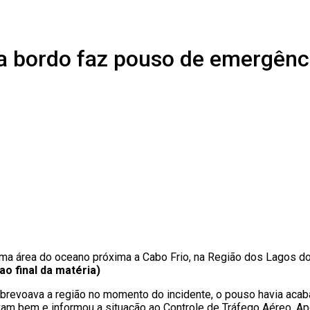
 a bordo faz pouso de emergênc
a área do oceano próxima a Cabo Frio, na Região dos Lagos do 
ao final da matéria)
obrevoava a região no momento do incidente, o pouso havia acab
vam bem e informou a situação ao Controle de Tráfego Aéreo. Ap