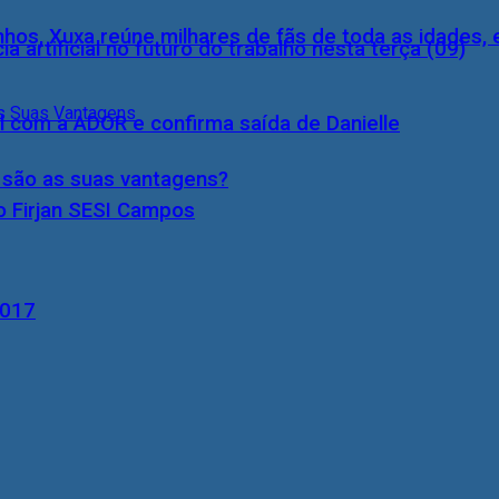
inhos, Xuxa reúne milhares de fãs de toda as idades,
a artificial no futuro do trabalho nesta terça (09)
l com a ADOR e confirma saída de Danielle
s são as suas vantagens?
o Firjan SESI Campos
2017