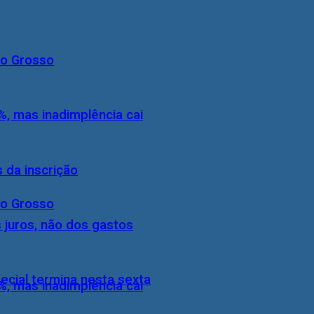
to Grosso
, mas inadimplência cai
 da inscrição
to Grosso
 juros, não dos gastos
ecial termina nesta sexta
, mas inadimplência cai