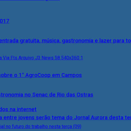
2017
entrada gratuita, música, gastronomia e lazer para to
0) sobre o 1° AgroCoop em Campos
stronomia no Senac de Rio das Ostras
dos na internet
 entre jovens serão tema do Jornal Aurora desta ter