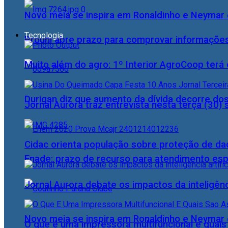
Novo meia se inspira em Ronaldinho e Neymar e
Tecnologia
Prouni abre prazo para comprovar informações
Muito além do agro: 1º Interior AgroCoop terá 
Durigan diz que aumento da dívida decorre dos
Jornal Aurora traz entrevista nesta terça (3
Cidac orienta população sobre proteção de da
Enade: prazo de recurso para atendimento esp
Jornal Aurora debate os impactos da inteligênci
Novo meia se inspira em Ronaldinho e Neymar e
O que é uma impressora multifuncional e quai