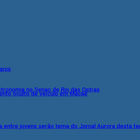
mpos
stronomia no Senac de Rio das Ostras
nto oculto de veículo em Macaé
 entre jovens serão tema do Jornal Aurora desta ter