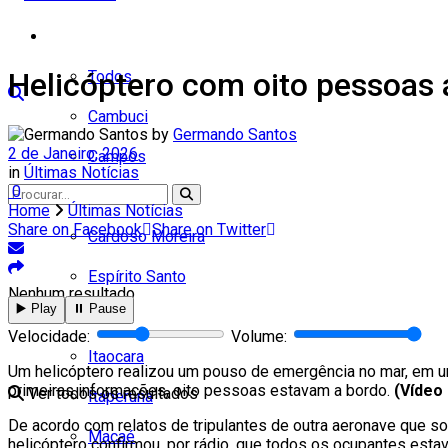
Cidades
Helicóptero com oito pessoas
Todos
Cambuci
by
Germando Santos
2 de Janeiro, 2026
Campos
in
Últimas Notícias
0
Carapebus
Home
Últimas Notícias
Share on Facebook
Share on Twitter
Cardoso Moreira
Espírito Santo
Nenhum resultado
▶️ Play
⏸️ Pause
Italva
Velocidade:
Volume:
Itaocara
Um helicóptero realizou um pouso de emergência no mar, em um
primeiras informações, oito pessoas estavam a bordo.
(Vídeo 
Ver todos os resultados
Itaperuna
De acordo com relatos de tripulantes de outra aeronave que s
Macaé
helicóptero confirmou, por rádio, que todos os ocupantes esta