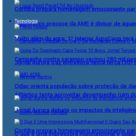
Coritiba prepara homenagem emocionante par
Tecnologia
Diagnóstico precoce da AME é divisor de águas
Muito além do agro: 1º Interior AgroCoop terá 
Campanha contra sarampo vacinou 280 mil p
Jornal Aurora traz entrevista nesta terça (3
Cidac orienta população sobre proteção de da
Athletico tenta aproveitar desempenho ruim 
Jornal Aurora debate os impactos da inteligênci
Coritiba prepara homenagem emocionante par
O que é uma impressora multifuncional e quai