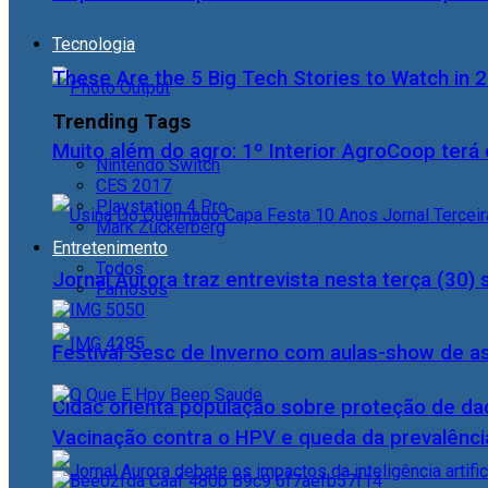
Tecnologia
These Are the 5 Big Tech Stories to Watch in 
Trending Tags
Muito além do agro: 1º Interior AgroCoop terá 
Nintendo Switch
CES 2017
Playstation 4 Pro
Mark Zuckerberg
Entretenimento
Todos
Jornal Aurora traz entrevista nesta terça (3
Famosos
Festival Sesc de Inverno com aulas-show de a
Cidac orienta população sobre proteção de da
Vacinação contra o HPV e queda da prevalência