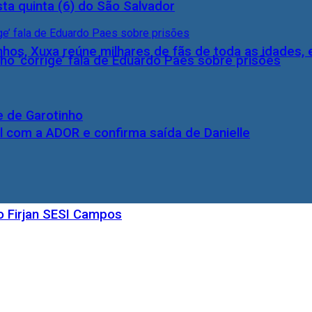
ta quinta (6) do São Salvador
inhos, Xuxa reúne milhares de fãs de toda as idades,
ho ‘corrige’ fala de Eduardo Paes sobre prisões
e de Garotinho
l com a ADOR e confirma saída de Danielle
o Firjan SESI Campos