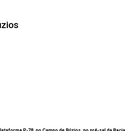
úzios
-plataforma P-78, no Campo de Búzios, no pré-sal da Bacia