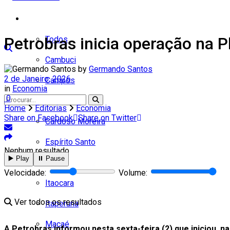
Cidades
Petrobras inicia operação na 
Todos
Cambuci
by
Germando Santos
2 de Janeiro, 2026
Campos
in
Economia
0
Carapebus
Home
Editorias
Economia
Share on Facebook
Share on Twitter
Cardoso Moreira
Espírito Santo
Nenhum resultado
▶️ Play
⏸️ Pause
Italva
Velocidade:
Volume:
Itaocara
Ver todos os resultados
Itaperuna
Macaé
A Petrobras informou nesta sexta-feira (2) que iniciou, n