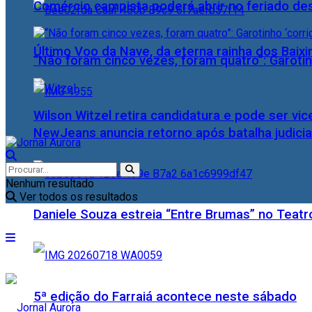
Comércio campista poderá abrir no feriado des
Último Voo da Nave, da eterna rainha dos Baix
“Não foram cinco vezes, foram quatro”: Garotin
Wilson Witzel retira candidatura e pode ser vic
NewJeans anuncia retorno após batalha judicia
Nenhum resultado
Ver todos os resultados
Daniele Souza estreia “Entre Brumas” no Teatr
5ª edição do Farraiá acontece neste sábado