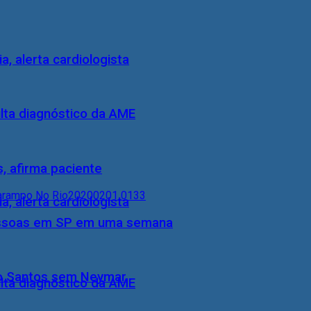
, alerta cardiologista
ulta diagnóstico da AME
, afirma paciente
, alerta cardiologista
essoas em SP em uma semana
do Santos sem Neymar
ulta diagnóstico da AME