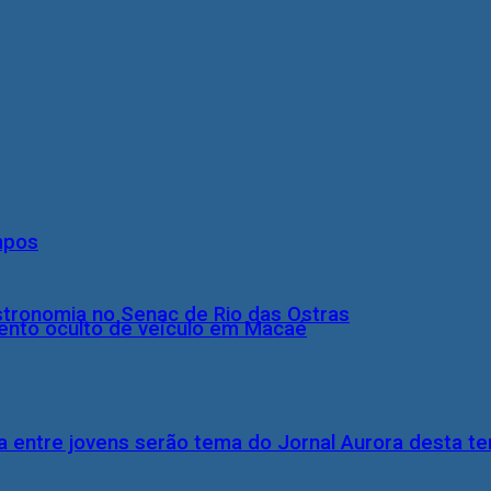
mpos
stronomia no Senac de Rio das Ostras
nto oculto de veículo em Macaé
 entre jovens serão tema do Jornal Aurora desta ter