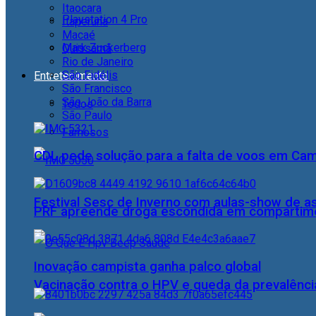
Itaocara
Playstation 4 Pro
Itaperuna
Macaé
Mark Zuckerberg
Quissamã
Rio de Janeiro
São Fidélis
Entretenimento
São Francisco
São João da Barra
Todos
São Paulo
Famosos
CDL pede solução para a falta de voos em Ca
Festival Sesc de Inverno com aulas-show de a
PRF apreende droga escondida em compartime
Inovação campista ganha palco global
Vacinação contra o HPV e queda da prevalência