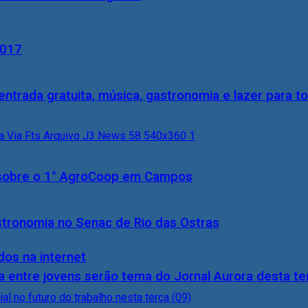
2017
entrada gratuita, música, gastronomia e lazer para to
0) sobre o 1° AgroCoop em Campos
stronomia no Senac de Rio das Ostras
dos na internet
 entre jovens serão tema do Jornal Aurora desta ter