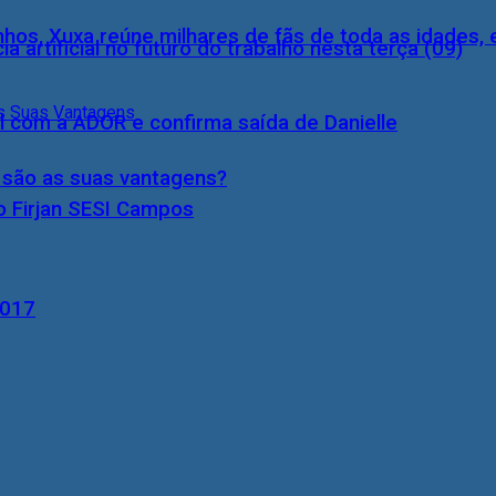
inhos, Xuxa reúne milhares de fãs de toda as idades,
a artificial no futuro do trabalho nesta terça (09)
l com a ADOR e confirma saída de Danielle
s são as suas vantagens?
o Firjan SESI Campos
2017