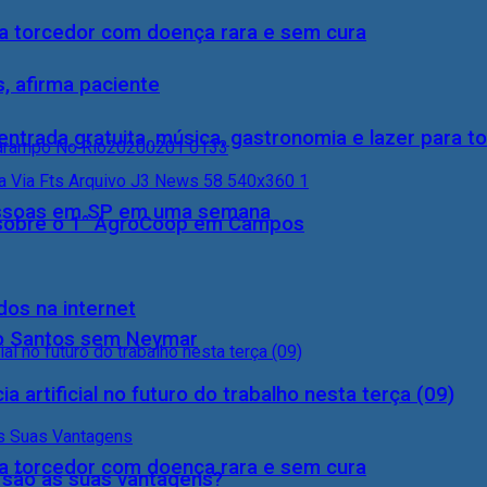
a torcedor com doença rara e sem cura
, afirma paciente
entrada gratuita, música, gastronomia e lazer para to
essoas em SP em uma semana
0) sobre o 1° AgroCoop em Campos
dos na internet
do Santos sem Neymar
a artificial no futuro do trabalho nesta terça (09)
a torcedor com doença rara e sem cura
s são as suas vantagens?