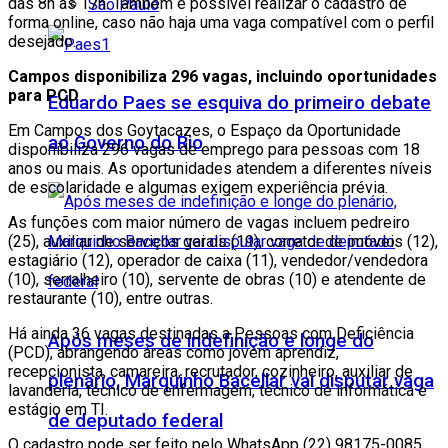
das 8h às 17h. Também é possível realizar o cadastro de
São Paulo
forma online, caso não haja uma vaga compatível com o perfil
desejado.
Campos disponibiliza 296 vagas, incluindo oportunidades
para PCD
Eduardo Paes se esquiva do primeiro debate
Em Campos dos Goytacazes, o Espaço da Oportunidade
ao Governo do Rio
disponibiliza 296 vagas de emprego para pessoas com 18
anos ou mais. As oportunidades atendem a diferentes níveis
de escolaridade e algumas exigem experiência prévia.
As funções com maior número de vagas incluem pedreiro
(25), auxiliar de serviços gerais (19), corretor de imóveis (12),
estagiário (12), operador de caixa (11), vendedor/vendedora
(10), serralheiro (10), servente de obras (10) e atendente de
restaurante (10), entre outras.
Há ainda 36 vagas destinadas a Pessoas com Deficiência
Após meses de indefinição e longe do
(PCD), abrangendo áreas como jovem aprendiz,
recepcionista, camareira, recrutador, cozinheiro, auxiliar de
plenário, Marquinho Bacellar vai disputar vaga
lavanderia, técnico de enfermagem, técnico de informática e
estágio em TI.
de deputado federal
O cadastro pode ser feito pelo WhatsApp (22) 98175-0085,