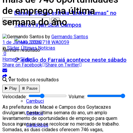
de emprego na última
Daniele Souza estreia “Entre Brumas” no
semana do ano
Teatro Firjan SESI Campos
by
Germando Santos
1 de Janeiro, 2026
in
Slider
,
Últimas Notícias
Nenhum resultado
0
Home
Slider
5ª edição do Farraiá acontece neste sábado
Share on Facebook
Share on Twitter
Cidades
Ver todos os resultados
▶️ Play
⏸️ Pause
Todos
Velocidade:
Volume:
Cambuci
As prefeituras de Macaé e Campos dos Goytacazes
divulgaram, nesta última semana do ano, um amplo
Campos
levantamento de oportunidades de emprego para quem
busca ingressar ou se recolocar no mercado de trabalho.
Carapebus
Somadas, as duas cidades oferecem 746 vagas,