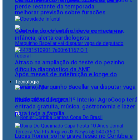
Cientistas recorrem aos tubarões para
perde restante da temporada
melhorar previsão sobre furacões
Controle do colesterol deve começar na
infância, alerta cardiologista
Atraso na ampliação do teste do pezinho
dificulta diagnóstico da AME
Após meses de indefinição e longe do
Tecnologia
plenário, Marquinho Bacellar vai disputar vaga
de deputado federal
Muito além do agro: 1º Interior AgroCoop terá
entrada gratuita, música, gastronomia e lazer
para toda a família
Lucas Ronier sofre grave lesão no Coritiba e