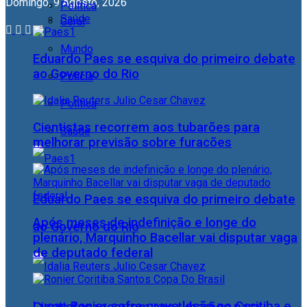
Domingo, 9 Agosto, 2026
Política
Saúde
Geral
Mundo
Eduardo Paes se esquiva do primeiro debate
ao Governo do Rio
Polícia
Política
Cientistas recorrem aos tubarões para
Saúde
melhorar previsão sobre furacões
Eduardo Paes se esquiva do primeiro debate
Após meses de indefinição e longe do
ao Governo do Rio
plenário, Marquinho Bacellar vai disputar vaga
de deputado federal
Lucas Ronier sofre grave lesão no Coritiba e