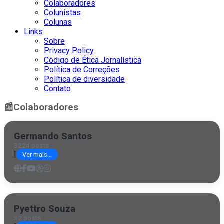
Colaboradores
Colunistas
Colunas
Links
Sobre
Privacy Policy
Código de Ética Jornalística
Política de Correções
Política de diversidade
Contato
📰
Colaboradores
Germando Santos
3224 posts
|
Ver mais...
Pyettro Souza
32 posts