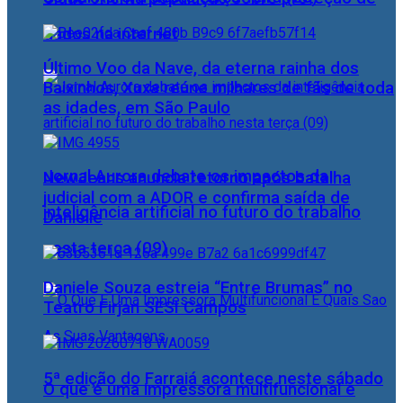
dados na internet
Último Voo da Nave, da eterna rainha dos
Baixinhos, Xuxa reúne milhares de fãs de toda
as idades, em São Paulo
Jornal Aurora debate os impactos da
NewJeans anuncia retorno após batalha
judicial com a ADOR e confirma saída de
inteligência artificial no futuro do trabalho
Danielle
nesta terça (09)
Daniele Souza estreia “Entre Brumas” no
Teatro Firjan SESI Campos
5ª edição do Farraiá acontece neste sábado
O que é uma impressora multifuncional e