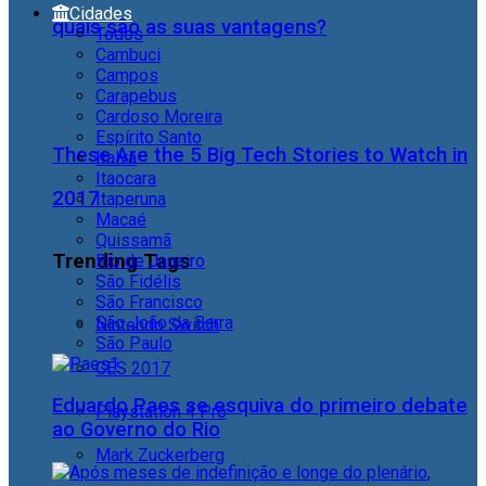
Cidades
quais são as suas vantagens?
Todos
Cambuci
Campos
Carapebus
Cardoso Moreira
Espírito Santo
These Are the 5 Big Tech Stories to Watch in
Italva
Itaocara
2017
Itaperuna
Macaé
Quissamã
Trending Tags
Rio de Janeiro
São Fidélis
São Francisco
São João da Barra
Nintendo Switch
São Paulo
CES 2017
Eduardo Paes se esquiva do primeiro debate
Playstation 4 Pro
ao Governo do Rio
Mark Zuckerberg