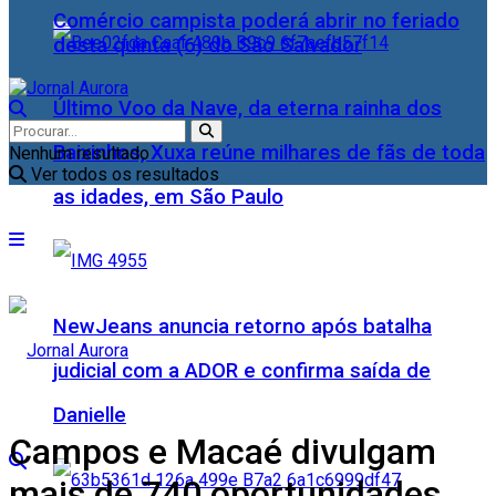
Comércio campista poderá abrir no feriado
desta quinta (6) do São Salvador
Último Voo da Nave, da eterna rainha dos
Baixinhos, Xuxa reúne milhares de fãs de toda
Nenhum resultado
Ver todos os resultados
as idades, em São Paulo
NewJeans anuncia retorno após batalha
judicial com a ADOR e confirma saída de
Danielle
Campos e Macaé divulgam
mais de 740 oportunidades