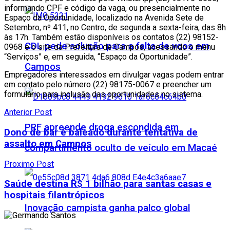
informando CPF e código da vaga, ou presencialmente no
Espaço da Oportunidade, localizado na Avenida Sete de
Setembro, nº 411, no Centro, de segunda a sexta-feira, das 8h
às 17h. Também estão disponíveis os contatos (22) 98152-
CDL pede solução para a falta de voos em
0968 e o site da Prefeitura de Campos, acessando o menu
“Serviços” e, em seguida, “Espaço da Oportunidade”.
Campos
Empregadores interessados em divulgar vagas podem entrar
em contato pelo número (22) 98175-0067 e preencher um
formulário para inclusão das oportunidades no sistema.
Anterior Post
PRF apreende droga escondida em
Dono de bar é baleado durante tentativa de
assalto em Campos
compartimento oculto de veículo em Macaé
Proximo Post
Saúde destina R$ 1 bilhão para santas casas e
hospitais filantrópicos
Inovação campista ganha palco global