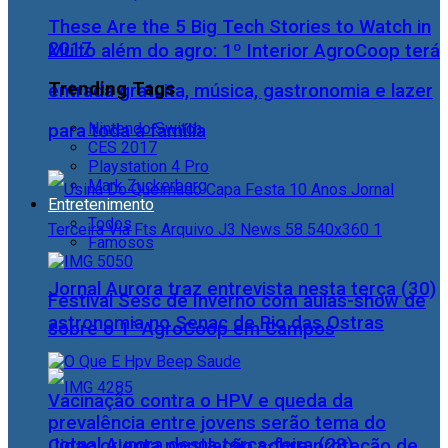
These Are the 5 Big Tech Stories to Watch in
2017
Muito além do agro: 1º Interior AgroCoop terá
Trending Tags
entrada gratuita, música, gastronomia e lazer
Nintendo Switch
para toda a família
CES 2017
Playstation 4 Pro
Mark Zuckerberg
Entretenimento
Todos
Famosos
Jornal Aurora traz entrevista nesta terça (30)
Festival Sesc de Inverno com aulas-show de
astronomia no Senac de Rio das Ostras
sobre o 1° AgroCoop em Campos
Vacinação contra o HPV e queda da
prevalência entre jovens serão tema do
Jornal Aurora desta terça-feira (28)
Cidac orienta população sobre proteção de