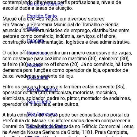
contemplando diferentes perfis profissionais, níveis de
Cardoso Moreira
escolaridade e áreas de atuação.
Espírito Santo
Macaé oferece 450 vagas em diversos setores
Em Macaé, a Secretaria Municipal de Trabalho e Renda
Italva
anunciou 450 oportunidades de emprego, distribuídas entre
setores como comércio, indústria, serviços, offshore,
Itaocara
construção civil, alimentação, logística e área administrativa.
Itaperuna
O setor offshore concentra um número expressivo de vagas,
com destaque para cozinheiro marítimo (30), saloneiro (30),
taifeiro (30) e padeiro offshore (20). Já no comércio, há forte
Macaé
demanda para funções como operador de loja, operador de
caixa, vendedor e gerente de loja.
Quissamã
Entre os cargos disponíveis também estão servente (35),
Rio de Janeiro
operador de loja (33), balconista, motorista, mecânico,
eletricista, soldador, pedreiro, pintor, montador de andaimes,
São Fidélis
operador de máquinas, entre outros.
São Francisco
A lista completa de vagas pode ser consultada no portal da
Prefeitura de Macaé. Os interessados devem comparecer à
São João da Barra
Central do Trabalhador, localizada no Edifício Comercial Lotus,
na Avenida Nossa Senhora da Glória, 1181, Praia Campista,