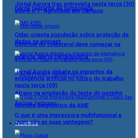
Jornal Aurora traz entrevista nesta terça (30)
perde restante da temporada
sobre o 1° AgroCoop em Campos
Cidac orienta população sobre proteção de
dados na internet
Controle do colesterol deve começar na
infância, alerta cardiologista
Jornal Aurora debate os impactos da
inteligência artificial no futuro do trabalho
nesta terça (09)
Atraso na ampliação do teste do pezinho
dificulta diagnóstico da AME
O que é uma impressora multifuncional e
quais são as suas vantagens?
Tecnologia