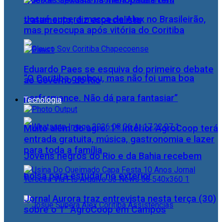
Queixas sexuais na menopausa têm
Josué supera marca de Alex no Brasileirão,
tratamento, diz especialista
mas preocupa após vitória do Coritiba
Eduardo Paes se esquiva do primeiro debate
“O Coritiba ganhou, mas não foi uma boa
ao Governo do Rio
performance. Não dá para fantasiar”
Tecnologia
Muito além do agro: 1º Interior AgroCoop terá
entrada gratuita, música, gastronomia e lazer
para toda a família
Jovens negros do Rio e da Bahia recebem
bolsa para estudar no exterior
Jornal Aurora traz entrevista nesta terça (30)
sobre o 1° AgroCoop em Campos