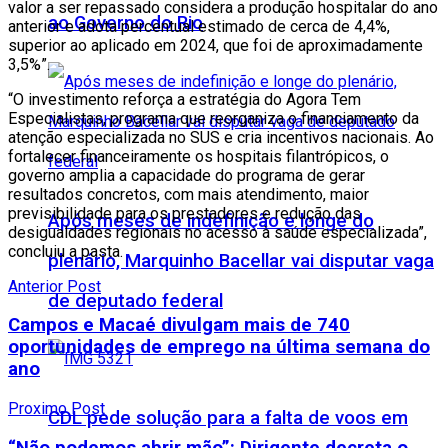
valor a ser repassado considera a produção hospitalar do ano
ao Governo do Rio
anterior e adota percentual estimado de cerca de 4,4%,
superior ao aplicado em 2024, que foi de aproximadamente
3,5%”.
“O investimento reforça a estratégia do Agora Tem
Especialistas, programa que reorganiza o financiamento da
atenção especializada no SUS e cria incentivos nacionais. Ao
fortalecer financeiramente os hospitais filantrópicos, o
governo amplia a capacidade do programa de gerar
resultados concretos, com mais atendimento, maior
previsibilidade para os prestadores e redução das
Após meses de indefinição e longe do
desigualdades regionais no acesso à saúde especializada”,
concluiu a pasta.
plenário, Marquinho Bacellar vai disputar vaga
Anterior Post
de deputado federal
Campos e Macaé divulgam mais de 740
oportunidades de emprego na última semana do
ano
Proximo Post
CDL pede solução para a falta de voos em
“Não podemos abrir mão”: Dirigente decreta o