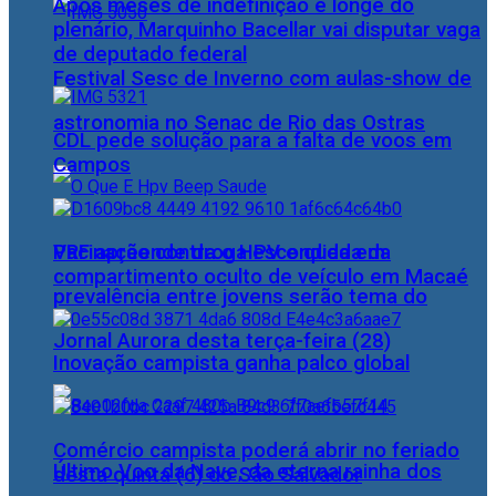
Após meses de indefinição e longe do
plenário, Marquinho Bacellar vai disputar vaga
de deputado federal
Festival Sesc de Inverno com aulas-show de
astronomia no Senac de Rio das Ostras
CDL pede solução para a falta de voos em
Campos
PRF apreende droga escondida em
Vacinação contra o HPV e queda da
compartimento oculto de veículo em Macaé
prevalência entre jovens serão tema do
Jornal Aurora desta terça-feira (28)
Inovação campista ganha palco global
Comércio campista poderá abrir no feriado
Último Voo da Nave, da eterna rainha dos
desta quinta (6) do São Salvador