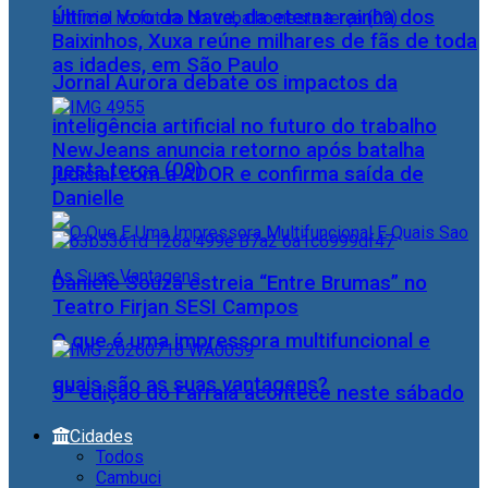
Último Voo da Nave, da eterna rainha dos
Baixinhos, Xuxa reúne milhares de fãs de toda
as idades, em São Paulo
Jornal Aurora debate os impactos da
inteligência artificial no futuro do trabalho
NewJeans anuncia retorno após batalha
nesta terça (09)
judicial com a ADOR e confirma saída de
Danielle
Daniele Souza estreia “Entre Brumas” no
Teatro Firjan SESI Campos
O que é uma impressora multifuncional e
quais são as suas vantagens?
5ª edição do Farraiá acontece neste sábado
Cidades
Todos
Cambuci