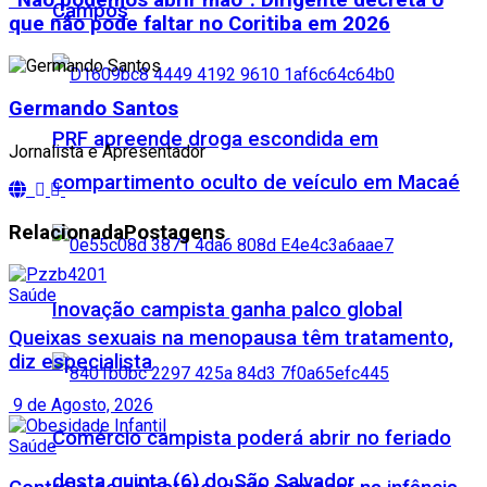
Campos
que não pode faltar no Coritiba em 2026
Germando Santos
PRF apreende droga escondida em
Jornalista e Apresentador
compartimento oculto de veículo em Macaé
Relacionada
Postagens
Saúde
Inovação campista ganha palco global
Queixas sexuais na menopausa têm tratamento,
diz especialista
9 de Agosto, 2026
Comércio campista poderá abrir no feriado
Saúde
desta quinta (6) do São Salvador