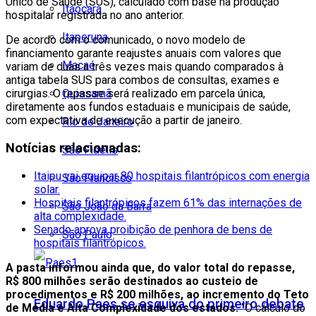
Único de Saúde (SUS), calculado com base na produção
Itaocara
hospitalar registrada no ano anterior.
Itaperuna
De acordo com o comunicado, o novo modelo de
financiamento garante reajustes anuais com valores que
Macaé
variam de duas a três vezes mais quando comparados à
antiga tabela SUS para combos de consultas, exames e
Quissamã
cirurgias. O repasse será realizado em parcela única,
diretamente aos fundos estaduais e municipais de saúde,
com expectativa de execução a partir de janeiro.
Rio de Janeiro
Notícias relacionadas:
São Fidélis
Itaipu vai equipar 80 hospitais filantrópicos com energia
São Francisco
solar.
Hospitais filantrópicos fazem 61% das internações de
São João da Barra
alta complexidade.
Senado aprova proibição de penhora de bens de
São Paulo
hospitais filantrópicos.
A pasta informou ainda que, do valor total do repasse,
R$ 800 milhões serão destinados ao custeio de
procedimentos e R$ 200 milhões, ao incremento do Teto
Eduardo Paes se esquiva do primeiro debate
de Média e Alta Complexidade dos estados.
“O cálculo do