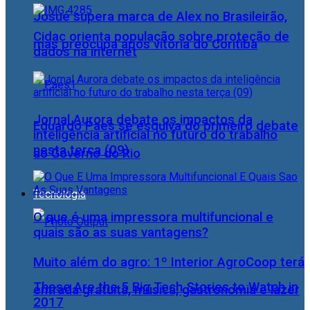
Josué supera marca de Alex no Brasileirão,
Cidac orienta população sobre proteção de
mas preocupa após vitória do Coritiba
dados na internet
Jornal Aurora debate os impactos da
Eduardo Paes se esquiva do primeiro debate
inteligência artificial no futuro do trabalho
nesta terça (09)
ao Governo do Rio
Tecnologia
O que é uma impressora multifuncional e
quais são as suas vantagens?
Muito além do agro: 1º Interior AgroCoop terá
These Are the 5 Big Tech Stories to Watch in
entrada gratuita, música, gastronomia e lazer
2017