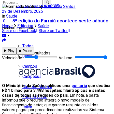
by
Germando Santos
29 de Dezembro, 2025
in
Saúde
5ª edição do Farraiá acontece neste sábado
0
Home
Editorias
Saúde
Nenhum resultado
Share on Facebook
Share on Twitter
Cidades
Todos
▶️ Play
⏸️ Pause
Ver todos os resultados
Cambuci
Velocidade:
Volume:
Campos
Carapebus
O Ministério da Saúde publicou uma
portaria
que destina
Cardoso Moreira
R$ 1 bilhão para 3.498 hospitais filantrópicos e santas
casas de todas as regiões do país
. Em nota, a pasta
Espírito Santo
informou que o recurso integra o novo modelo de
financiamento do setor, que garante reajuste anual dos
Italva
valores pagos por procedimentos realizados via Sistema