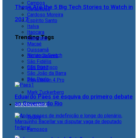
Campos
These Are the 5 Big Tech Stories to Watch in
Carapebus
Cardoso Moreira
2017
Espírito Santo
Italva
Itaocara
Trending Tags
Itaperuna
Macaé
Quissamã
Nintendo Switch
Rio de Janeiro
São Fidélis
São Francisco
CES 2017
São João da Barra
São Paulo
Playstation 4 Pro
Mark Zuckerberg
Eduardo Paes se esquiva do primeiro debate
ao Governo do Rio
Entretenimento
Todos
Famosos