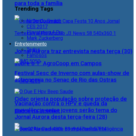
para toda a família
Trending Tags
Nintendo Switch
CES 2017
Playstation 4 Pro
Mark Zuckerberg
Entretenimento
Todos
Jornal Aurora traz entrevista nesta terça (30)
Famosos
sobre o 1° AgroCoop em Campos
Festival Sesc de Inverno com aulas-show de
astronomia no Senac de Rio das Ostras
Cidac orienta população sobre proteção de
Vacinação contra o HPV e queda da
prevalência entre jovens serão tema do
dados na internet
Jornal Aurora desta terça-feira (28)