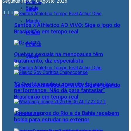
Segunda-feira, 10 Agosto, 2026
Política
Saúde
Geral
Mundo
Santos x Athletico AO VIVO: Siga o jogo do
Brasileirão em tempo real
Polícia
Política
Queixas sexuais na menopausa têm
Saúde
tratamento, diz especialista
“O Coritiba ganhou, mas não foi uma boa
Santos x Athletico AO VIVO: Siga o jogo do
performance. Não dá para fantasiar”
Brasileirão em tempo real
Jovens negros do Rio e da Bahia recebem
bolsa para estudar no exterior