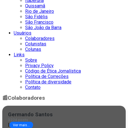
Itaperuna
Quissamã
Rio de Janeiro
São Fidélis
São Francisco
São João da Barra
Usuários
Colaboradores
Colunistas
Colunas
Links
Sobre
Privacy Policy
Código de Ética Jornalística
Política de Correções
Política de diversidade
Contato
📰
Colaboradores
Germando Santos
3224 posts
|
Ver mais...