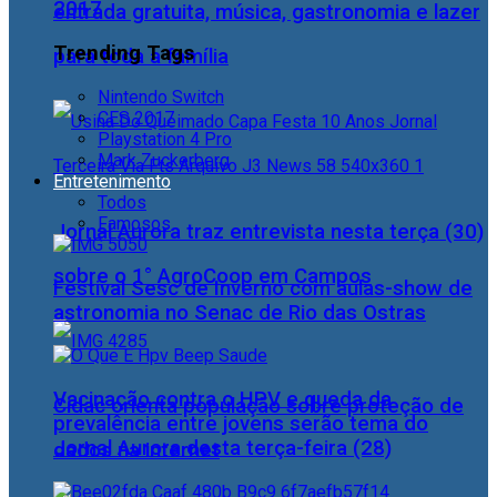
2017
entrada gratuita, música, gastronomia e lazer
Trending Tags
para toda a família
Nintendo Switch
CES 2017
Playstation 4 Pro
Mark Zuckerberg
Entretenimento
Todos
Famosos
Jornal Aurora traz entrevista nesta terça (30)
sobre o 1° AgroCoop em Campos
Festival Sesc de Inverno com aulas-show de
astronomia no Senac de Rio das Ostras
Vacinação contra o HPV e queda da
Cidac orienta população sobre proteção de
prevalência entre jovens serão tema do
Jornal Aurora desta terça-feira (28)
dados na internet