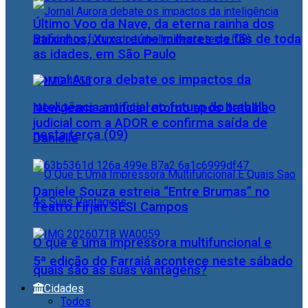
Último Voo da Nave, da eterna rainha dos
Baixinhos, Xuxa reúne milhares de fãs de toda
as idades, em São Paulo
Jornal Aurora debate os impactos da
inteligência artificial no futuro do trabalho
NewJeans anuncia retorno após batalha
judicial com a ADOR e confirma saída de
nesta terça (09)
Danielle
Daniele Souza estreia “Entre Brumas” no
Teatro Firjan SESI Campos
O que é uma impressora multifuncional e
5ª edição do Farraiá acontece neste sábado
quais são as suas vantagens?
Cidades
Todos