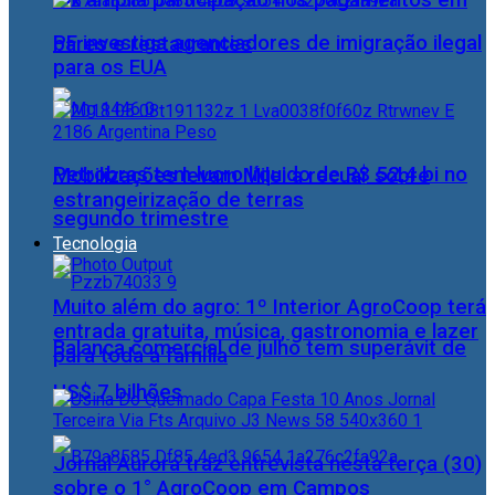
Pix amplia participação nos pagamentos em
PF investiga agenciadores de imigração ilegal
bares e restaurantes
para os EUA
Petrobras tem lucro líquido de R$ 52,4 bi no
Mobilizações levam Milei a recuar sobre
estrangeirização de terras
segundo trimestre
Tecnologia
Muito além do agro: 1º Interior AgroCoop terá
entrada gratuita, música, gastronomia e lazer
Balança comercial de julho tem superávit de
para toda a família
US$ 7 bilhões
Jornal Aurora traz entrevista nesta terça (30)
sobre o 1° AgroCoop em Campos