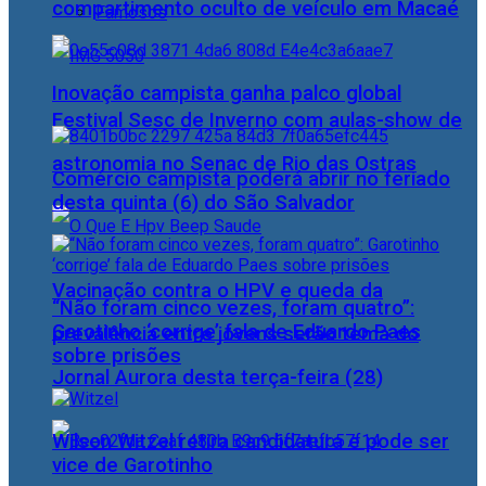
compartimento oculto de veículo em Macaé
Famosos
Inovação campista ganha palco global
Festival Sesc de Inverno com aulas-show de
astronomia no Senac de Rio das Ostras
Comércio campista poderá abrir no feriado
desta quinta (6) do São Salvador
Vacinação contra o HPV e queda da
“Não foram cinco vezes, foram quatro”:
Garotinho ‘corrige’ fala de Eduardo Paes
prevalência entre jovens serão tema do
sobre prisões
Jornal Aurora desta terça-feira (28)
Wilson Witzel retira candidatura e pode ser
vice de Garotinho