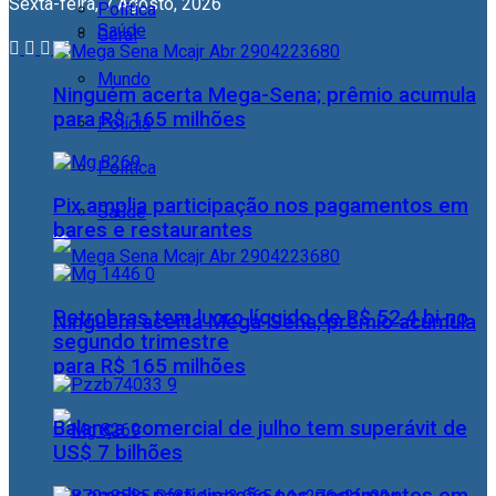
Sexta-feira, 7 Agosto, 2026
Política
Saúde
Geral
Mundo
Ninguém acerta Mega-Sena; prêmio acumula
para R$ 165 milhões
Polícia
Política
Pix amplia participação nos pagamentos em
Saúde
bares e restaurantes
Petrobras tem lucro líquido de R$ 52,4 bi no
Ninguém acerta Mega-Sena; prêmio acumula
segundo trimestre
para R$ 165 milhões
Balança comercial de julho tem superávit de
US$ 7 bilhões