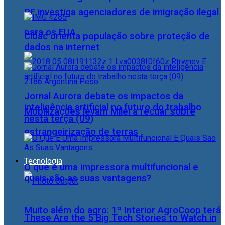
PF investiga agenciadores de imigração ilegal
para os EUA
Cidac orienta população sobre proteção de
dados na internet
Jornal Aurora debate os impactos da
inteligência artificial no futuro do trabalho
Mobilizações levam Milei a recuar sobre
nesta terça (09)
estrangeirização de terras
Tecnologia
O que é uma impressora multifuncional e
quais são as suas vantagens?
Muito além do agro: 1º Interior AgroCoop terá
These Are the 5 Big Tech Stories to Watch in