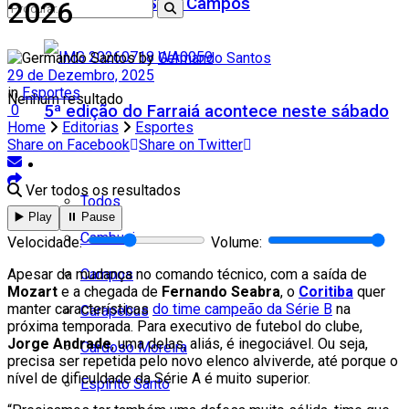
Teatro Firjan SESI Campos
2026
by
Germando Santos
29 de Dezembro, 2025
in
Esportes
Nenhum resultado
5ª edição do Farraiá acontece neste sábado
0
Home
Editorias
Esportes
Share on Facebook
Share on Twitter
Cidades
Ver todos os resultados
Todos
▶️ Play
⏸️ Pause
Cambuci
Velocidade:
Volume:
Campos
Apesar da mudança no comando técnico, com a saída de
Mozart
e a chegada de
Fernando Seabra
, o
Coritiba
quer
manter características
do time campeão da Série B
na
Carapebus
próxima temporada. Para executivo de futebol do clube,
Jorge Andrade
, uma delas, aliás, é inegociável. Ou seja,
Cardoso Moreira
precisa ser repetida pelo novo elenco alviverde, até porque o
nível de dificuldade da Série A é muito superior.
Espírito Santo