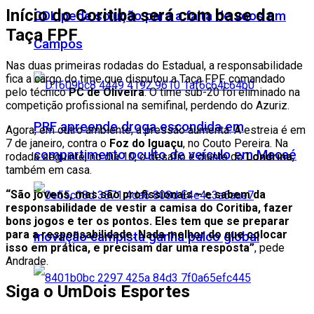
Início do Coritiba será com base da
CDL pede solução para a falta de voos em
Taça FPF
Campos
Nas duas primeiras rodadas do Estadual, a responsabilidade
fica a cargo do time que disputou a Taça FPF, comandado
pelo técnico
PC de Oliveira
. O time sub-20 foi eliminado na
competição profissional na semifinal, perdendo do Azuriz.
PRF apreende droga escondida em
Agora, em outro ambiente, a pressão aumenta. A estreia é em
7 de janeiro, contra o
Foz do Iguaçu
, no Couto Pereira. Na
compartimento oculto de veículo em Macaé
rodada seguinte, no dia 10, o desafio é diante do
Londrina
,
também em casa.
“São jovens, mas são profissionais – e sabem da
responsabilidade de vestir a camisa do Coritiba, fazer
bons jogos e ter os pontos. Eles tem que se preparar
para a responsabilidade. Nada melhor do que colocar
Inovação campista ganha palco global
isso em prática, e precisam dar uma resposta”
, pede
Andrade.
Siga o UmDois Esportes