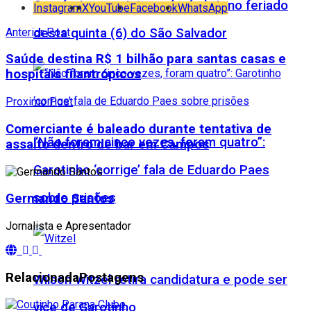
Comércio campista poderá abrir no feriado
Instagram
X
YouTube
Facebook
WhatsApp
desta quinta (6) do São Salvador
Anterior Post
Saúde destina R$ 1 bilhão para santas casas e
hospitais filantrópicos
Proximo Post
Comerciante é baleado durante tentativa de
“Não foram cinco vezes, foram quatro”:
assalto dentro de bar em Campos
Garotinho ‘corrige’ fala de Eduardo Paes
sobre prisões
Germando Santos
Jornalista e Apresentador
Relacionada
Postagens
Wilson Witzel retira candidatura e pode ser
vice de Garotinho