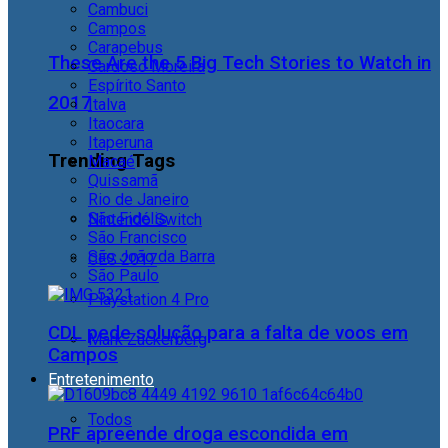
Cambuci
Campos
Carapebus
These Are the 5 Big Tech Stories to Watch in
Cardoso Moreira
Espírito Santo
2017
Italva
Itaocara
Itaperuna
Trending Tags
Macaé
Quissamã
Rio de Janeiro
São Fidélis
Nintendo Switch
São Francisco
São João da Barra
CES 2017
São Paulo
Playstation 4 Pro
CDL pede solução para a falta de voos em
Mark Zuckerberg
Campos
Entretenimento
Todos
PRF apreende droga escondida em