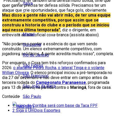
“Precisamos ter também uma defesa muito sólida, time que
Italva
quer ganhar precisa ter defesa sólida. Precisamos ter um
ataque que crie oportunidades, que faça gols, obviamente.
Itaocara
Mas disso a gente não vai abrir mão, de ter uma equipe
extremamente competitiva, porque assim que se
Itaperuna
construiu a historia do clube e o período que se iniciou
aqui nessa última temporada”
, diz o dirigente, em
Macaé
entrevista ao site oficial coxa-branca (assista abaixo).
“Não podemos perder a essência do que vem sendo
Quissamã
construído. Um elenco extremamente competitivo, com
jogadores solidários. A gente acredita muito nisso”, completa.
Rio de Janeiro
Por enquanto, o Coxa tem três reforços confirmados para
São Fidélis
2026:
o atacante Pedro Rocha, o lateral Tinga e o volante
Willian Oliveira
. O elenco principal iniciou a pré-temporada no
São Francisco
dia 27 de dezembro e não deve entrar em campo antes da
terceira rodada do
Campeonato Paranaense
, programada
São João da Barra
para 13 de janeiro, na partida contra o
Maringá
, fora de casa.
São Paulo
Conteúdo
1
Início do Coritiba será com base da Taça FPF
2
Siga o UmDois Esportes