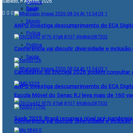
Sábado, 8 Agosto, 2026
Política
Saúde
Geral
Mundo
ANPD investiga descumprimemto do ECA Digital
Polícia
Política
Conferência vai discutir diversidade e inclusão 
Saúde
Candidatos do Encceja 2026 podem consultar o
ANPD investiga descumprimemto do ECA Digital
Escola Móvel do Senac RJ leva mais de 160 va
Saeb 2025: Brasil recupera nível pré-pandemia
Conferência vai discutir diversidade e inclusão 