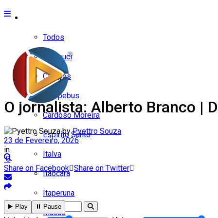
Cidades
Todos
Cambuci
Campos
Carapebus
O jornalista: Alberto Branc
Cardoso Moreira
by
Pyettro Souza
Espírito Santo
23 de Fevereiro, 2026
in
Italva
0
Share on Facebook
Share on Twitter
Itaocara
Itaperuna
▶️ Play
⏸️ Pause
Macaé