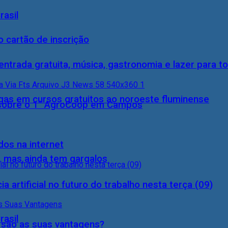
rasil
 cartão de inscrição
entrada gratuita, música, gastronomia e lazer para to
gas em cursos gratuitos ao noroeste fluminense
0) sobre o 1° AgroCoop em Campos
dos na internet
, mas ainda tem gargalos
a artificial no futuro do trabalho nesta terça (09)
rasil
s são as suas vantagens?