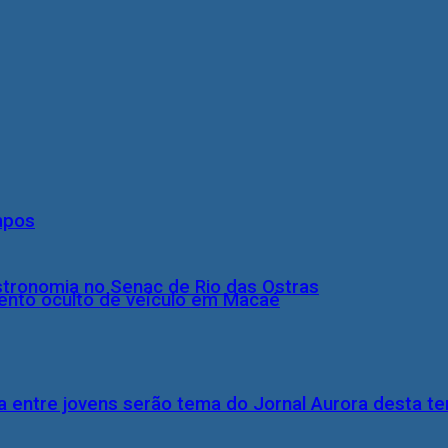
mpos
stronomia no Senac de Rio das Ostras
nto oculto de veículo em Macaé
 entre jovens serão tema do Jornal Aurora desta ter