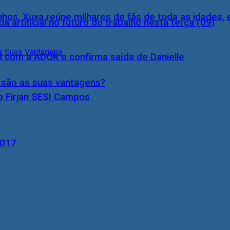
inhos, Xuxa reúne milhares de fãs de toda as idades,
a artificial no futuro do trabalho nesta terça (09)
l com a ADOR e confirma saída de Danielle
s são as suas vantagens?
o Firjan SESI Campos
2017