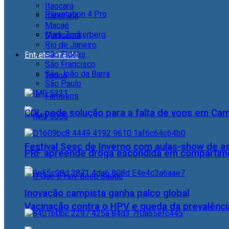
Itaocara
Playstation 4 Pro
Itaperuna
Macaé
Mark Zuckerberg
Quissamã
Rio de Janeiro
São Fidélis
Entretenimento
São Francisco
São João da Barra
Todos
São Paulo
Famosos
CDL pede solução para a falta de voos em Ca
Festival Sesc de Inverno com aulas-show de a
PRF apreende droga escondida em compartime
Inovação campista ganha palco global
Vacinação contra o HPV e queda da prevalência