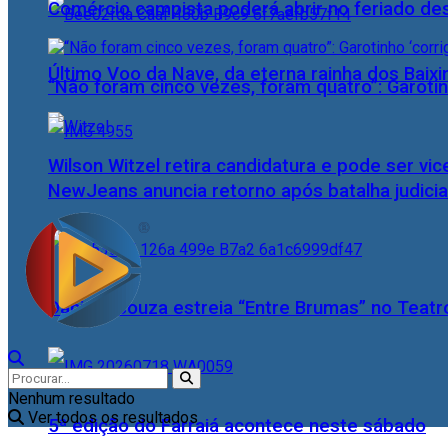
Comércio campista poderá abrir no feriado des
Último Voo da Nave, da eterna rainha dos Baix
“Não foram cinco vezes, foram quatro”: Garotin
Wilson Witzel retira candidatura e pode ser vic
NewJeans anuncia retorno após batalha judicia
Daniele Souza estreia “Entre Brumas” no Teatr
Nenhum resultado
Ver todos os resultados
5ª edição do Farraiá acontece neste sábado