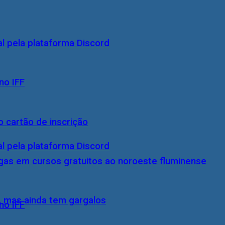
 pela plataforma Discord
no IFF
 cartão de inscrição
 pela plataforma Discord
gas em cursos gratuitos ao noroeste fluminense
, mas ainda tem gargalos
no IFF