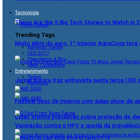
Tecnologia
These Are the 5 Big Tech Stories to Watch in 
Trending Tags
Muito além do agro: 1º Interior AgroCoop terá 
Nintendo Switch
CES 2017
Playstation 4 Pro
Mark Zuckerberg
Entretenimento
Todos
Jornal Aurora traz entrevista nesta terça (3
Famosos
Festival Sesc de Inverno com aulas-show de a
Cidac orienta população sobre proteção de da
Vacinação contra o HPV e queda da prevalência