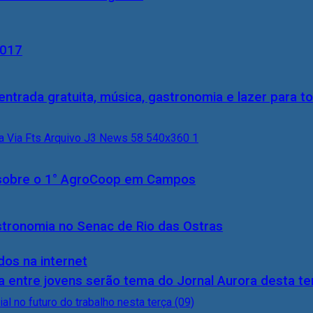
2017
entrada gratuita, música, gastronomia e lazer para to
0) sobre o 1° AgroCoop em Campos
stronomia no Senac de Rio das Ostras
dos na internet
 entre jovens serão tema do Jornal Aurora desta ter