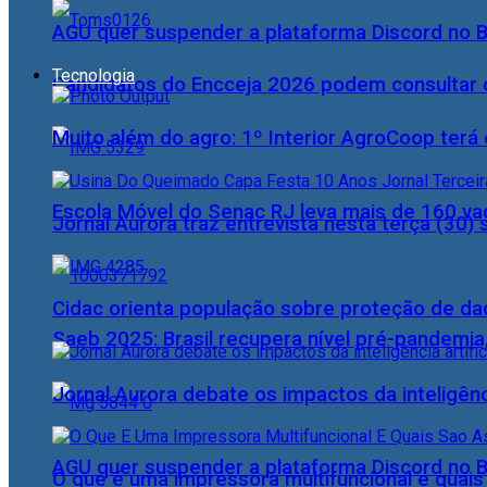
AGU quer suspender a plataforma Discord no B
Tecnologia
Candidatos do Encceja 2026 podem consultar o
Muito além do agro: 1º Interior AgroCoop terá 
Escola Móvel do Senac RJ leva mais de 160 va
Jornal Aurora traz entrevista nesta terça (3
Cidac orienta população sobre proteção de da
Saeb 2025: Brasil recupera nível pré-pandemia
Jornal Aurora debate os impactos da inteligênci
AGU quer suspender a plataforma Discord no B
O que é uma impressora multifuncional e quai