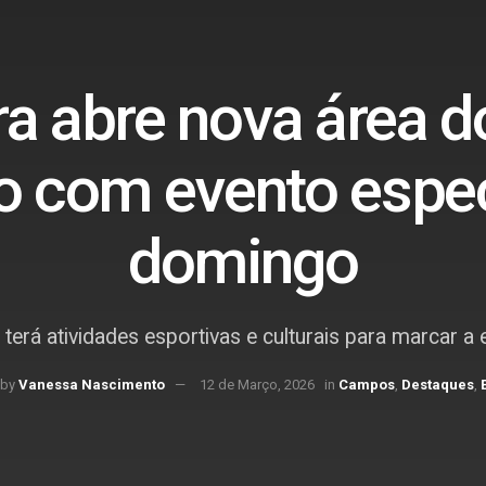
ra abre nova área 
o com evento espec
domingo
rá atividades esportivas e culturais para marcar a
by
Vanessa Nascimento
12 de Março, 2026
in
Campos
,
Destaques
,