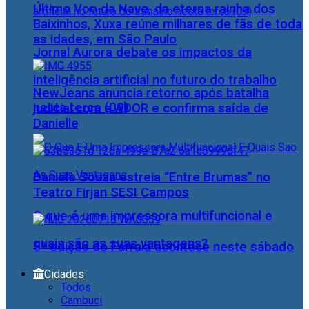
Último Voo da Nave, da eterna rainha dos
Baixinhos, Xuxa reúne milhares de fãs de toda
as idades, em São Paulo
Jornal Aurora debate os impactos da
inteligência artificial no futuro do trabalho
NewJeans anuncia retorno após batalha
nesta terça (09)
judicial com a ADOR e confirma saída de
Danielle
Daniele Souza estreia “Entre Brumas” no
Teatro Firjan SESI Campos
O que é uma impressora multifuncional e
quais são as suas vantagens?
5ª edição do Farraiá acontece neste sábado
Cidades
Todos
Cambuci