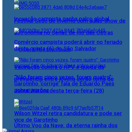
Inovação campista ganha palco global
Festival Sesc de Inverno com aulas-show de
astronomia no Senac de Rio das Ostras
Comércio campista poderá abrir no feriado
desta quinta (6) do São Salvador
Vacinação contra o HPV e queda da
“Não foram cinco vezes, foram quatro”:
prevalência entre jovens serão tema do
Garotinho ‘corrige’ fala de Eduardo Paes
sobre prisões
Jornal Aurora desta terça-feira (28)
Wilson Witzel retira candidatura e pode ser
vice de Garotinho
Último Voo da Nave, da eterna rainha dos