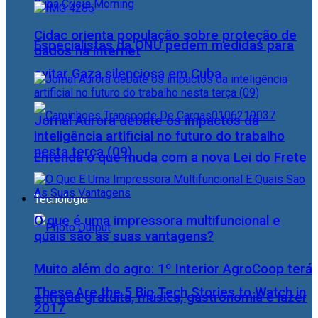
Cidac orienta população sobre proteção de
Especialistas da ONU pedem medidas para
dados na internet
evitar Gaza silenciosa em Cuba
Jornal Aurora debate os impactos da
inteligência artificial no futuro do trabalho
nesta terça (09)
Entenda o que muda com a nova Lei do Frete
Tecnologia
O que é uma impressora multifuncional e
quais são as suas vantagens?
Muito além do agro: 1º Interior AgroCoop terá
These Are the 5 Big Tech Stories to Watch in
entrada gratuita, música, gastronomia e lazer
2017