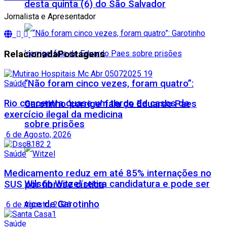
desta quinta (6) do São Salvador
Jornalista e Apresentador
Relacionada
Postagens
“Não foram cinco vezes, foram quatro”:
Saúde
Rio concentra quase um terço de casos de
Garotinho ‘corrige’ fala de Eduardo Paes
exercício ilegal da medicina
sobre prisões
6 de Agosto, 2026
Saúde
Medicamento reduz em até 85% internações no
Wilson Witzel retira candidatura e pode ser
SUS por fibrose cística
vice de Garotinho
6 de Agosto, 2026
Saúde