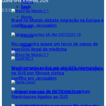
Quinta-feira, 6 Agosto, 2026
Política
Saúde
Geral
Mundo
Brasil no Mundo debate migração na Europa e
conflito em Jerusalém
Polícia
Política
Rio concentra quase um terço de casos de
Saúde
exercício ilegal da medicina
Medicamento reduz em até 85% internações
Brasil no Mundo debate migração na Europa e
no SUS por fibrose cística
conflito em Jerusalém
Lei prorroga uso do FGTS em hospitais
filantrópicos ligados ao SUS