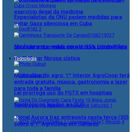
Rio concentra quase um terço de casos de
exercício ilegal da medicina
Especialistas da ONU pedem medidas para
evitar Gaza silenciosa em Cuba
Medicamento reduz em até 85% internações
Entenda o que muda com a nova Lei do Frete
no SUS por fibrose cística
Tecnologia
Muito além do agro: 1º Interior AgroCoop terá
entrada gratuita, música, gastronomia e lazer
para toda a família
Lei prorroga uso do FGTS em hospitais
filantrópicos ligados ao SUS
Jornal Aurora traz entrevista nesta terça (30)
sobre o 1° AgroCoop em Campos