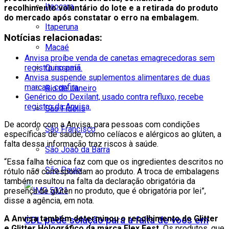
Itaocara
recolhimento voluntário do lote e a retirada do produto
do mercado após constatar o erro na embalagem.
Itaperuna
Notícias relacionadas:
Macaé
Anvisa proíbe venda de canetas emagrecedoras sem
registro no país.
Quissamã
Anvisa suspende suplementos alimentares de duas
marcas; confira.
Rio de Janeiro
Genérico do Dexilant, usado contra refluxo, recebe
registro da Anvisa.
São Fidélis
De acordo com a Anvisa, para pessoas com condições
São Francisco
específicas de saúde, como celíacos e alérgicos ao glúten, a
falta dessa informação traz riscos à saúde.
São João da Barra
“Essa falha técnica faz com que os ingredientes descritos no
São Paulo
rótulo não correspondam ao produto. A troca de embalagens
também resultou na falta da declaração obrigatória da
presença de glúten no produto, que é obrigatória por lei”,
disse a agência, em nota.
A Anvisa também determinou o recolhimento do Glitter
CDL pede solução para a falta de voos em
e Glitter Holográfico da marca Flex Fest.
Os produtos, que