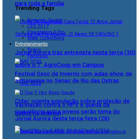
para toda a família
Trending Tags
Nintendo Switch
CES 2017
Playstation 4 Pro
Mark Zuckerberg
Entretenimento
Todos
Jornal Aurora traz entrevista nesta terça (30)
Famosos
sobre o 1° AgroCoop em Campos
Festival Sesc de Inverno com aulas-show de
astronomia no Senac de Rio das Ostras
Cidac orienta população sobre proteção de
Vacinação contra o HPV e queda da
prevalência entre jovens serão tema do
dados na internet
Jornal Aurora desta terça-feira (28)