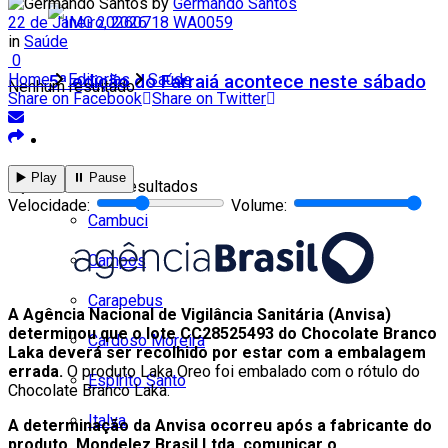
by
Germando Santos
22 de Janeiro, 2026
in
Saúde
0
Home
Editorias
Saúde
5ª edição do Farraiá acontece neste sábado
Nenhum resultado
Share on Facebook
Share on Twitter
Cidades
▶️ Play
⏸️ Pause
Todos
Ver todos os resultados
Velocidade:
Volume:
Cambuci
Campos
Carapebus
A Agência Nacional de Vigilância Sanitária (Anvisa)
determinou que o lote CC28525493 do Chocolate Branco
Cardoso Moreira
Laka deverá ser recolhido por estar com a embalagem
errada.
O produto Laka Oreo foi embalado com o rótulo do
Espírito Santo
Chocolate Branco Laka.
Italva
A determinação da Anvisa ocorreu após a fabricante do
produto, Mondelez Brasil Ltda, comunicar o