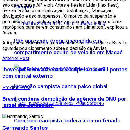
são da empresa AP Viola Artes e Festas Ltda (Flex Fest),
Campos
tiveram a sua comercialização, distribuição, fabricação,
divulgação e uso suspensos. “O motivo da suspensão é
porque os itens contêm materiais plásticos, o que os torna
impróprios para serem consumidos em alimentos”, explicou a
Anvisa.
PRF apreende droga escondida em
A
Agência Brasil
entrou em contato com a Mondelez Brasil e
aguarda posicionamento sobre a decisão da Anvisa.
compartimento oculto de veículo em Macaé
Anterior Post
Ibovespa renova recorde e supera 175 mil pontos
com capital externo
Inovação campista ganha palco global
Proximo Post
Brasil condena demolição de agência da ONU por
Israel em Jerusalém
Comércio campista poderá abrir no feriado
Germando Santos