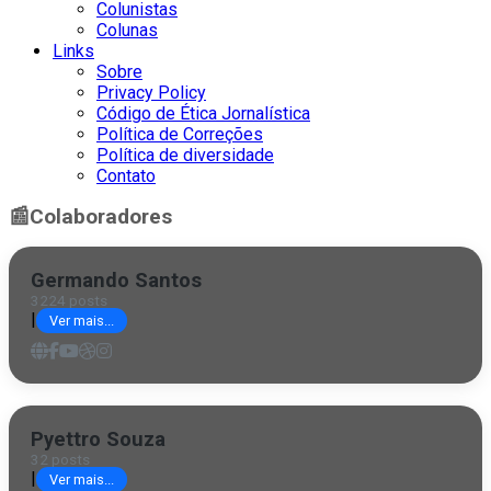
Colunistas
Colunas
Links
Sobre
Privacy Policy
Código de Ética Jornalística
Política de Correções
Política de diversidade
Contato
📰
Colaboradores
Germando Santos
3224 posts
|
Ver mais...
Pyettro Souza
32 posts
|
Ver mais...