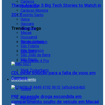
Campos
These Are the 5 Big Tech Stories to Watch in
Carapebus
Cardoso Moreira
2017
Espírito Santo
Italva
Itaocara
Trending Tags
Itaperuna
Macaé
Quissamã
Rio de Janeiro
Nintendo Switch
São Fidélis
São Francisco
CES 2017
São João da Barra
São Paulo
Playstation 4 Pro
Mark Zuckerberg
CDL pede solução para a falta de voos em
Campos
Entretenimento
Todos
PRF apreende droga escondida em
Famosos
compartimento oculto de veículo em Macaé