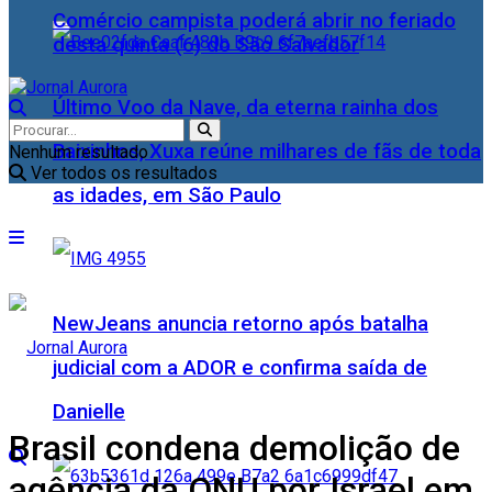
Comércio campista poderá abrir no feriado
desta quinta (6) do São Salvador
Último Voo da Nave, da eterna rainha dos
Baixinhos, Xuxa reúne milhares de fãs de toda
Nenhum resultado
Ver todos os resultados
as idades, em São Paulo
NewJeans anuncia retorno após batalha
judicial com a ADOR e confirma saída de
Danielle
Brasil condena demolição de
agência da ONU por Israel em