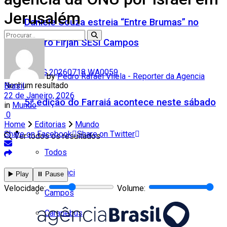
Jerusalém
Daniele Souza estreia “Entre Brumas” no
Teatro Firjan SESI Campos
by
Pedro Rafael Vilela - Reporter da Agencia
Nenhum resultado
Brasil
22 de Janeiro, 2026
5ª edição do Farraiá acontece neste sábado
in
Mundo
0
Home
Editorias
Mundo
Cidades
Share on Facebook
Share on Twitter
Ver todos os resultados
Todos
Cambuci
▶️ Play
⏸️ Pause
Velocidade:
Volume:
Campos
Carapebus