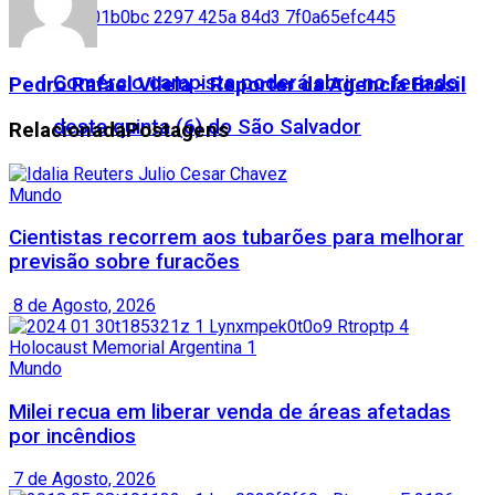
Comércio campista poderá abrir no feriado
Pedro Rafael Vilela - Reporter da Agencia Brasil
desta quinta (6) do São Salvador
Relacionada
Postagens
Mundo
Cientistas recorrem aos tubarões para melhorar
previsão sobre furacões
8 de Agosto, 2026
Mundo
Milei recua em liberar venda de áreas afetadas
por incêndios
7 de Agosto, 2026