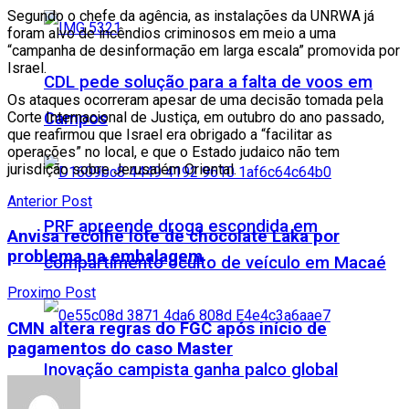
Segundo o chefe da agência, as instalações da UNRWA já
foram alvo de incêndios criminosos em meio a uma
“campanha de desinformação em larga escala” promovida por
Israel.
CDL pede solução para a falta de voos em
Os ataques ocorreram apesar de uma decisão tomada pela
Corte Internacional de Justiça, em outubro do ano passado,
Campos
que reafirmou que Israel era obrigado a “facilitar as
operações” no local, e que o Estado judaico não tem
jurisdição sobre Jerusalém Oriental.
Anterior Post
PRF apreende droga escondida em
Anvisa recolhe lote de chocolate Laka por
problema na embalagem
compartimento oculto de veículo em Macaé
Proximo Post
CMN altera regras do FGC após início de
pagamentos do caso Master
Inovação campista ganha palco global