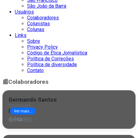
São Francisco
São João da Barra
Usuários
Colaboradores
Colunistas
Colunas
Links
Sobre
Privacy Policy
Código de Ética Jornalística
Política de Correções
Política de diversidade
Contato
📰
Colaboradores
Germando Santos
3224 posts
|
Ver mais...