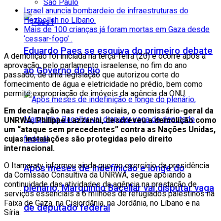
São Paulo
Israel anuncia bombardeio de infraestruturas do
Hezbollah no Líbano.
Mais de 100 crianças já foram mortas em Gaza desde
‘cessar-fogo’ .
Eduardo Paes se esquiva do primeiro debate
A demolição foi iniciada na terça-feira (20) e ocorre após a
aprovação, pelo parlamento israelense, no fim do ano
ao Governo do Rio
passado, de uma legislação que autorizou corte do
fornecimento de água e eletricidade no prédio, bem como
permite expropriação de imóveis da agência da ONU.
Em declaração nas redes sociais, o comissário-geral da
UNRWA, Philippe Lazzarini, descreveu a demolição como
um “ataque sem precedentes” contra as Nações Unidas,
cujas instalações são protegidas pelo direito
internacional.
O Itamaraty informou ainda que, no exercício da presidência
Após meses de indefinição e longe do
da Comissão Consultiva da UNRWA, segue apoiando a
continuidade das atividades da agência na prestação de
plenário, Marquinho Bacellar vai disputar vaga
serviços essenciais a 6 milhões de refugiados palestinos na
Faixa de Gaza, na Cisjordânia, na Jordânia, no Líbano e na
de deputado federal
Síria.