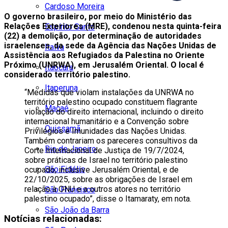
Cardoso Moreira
O governo brasileiro, por meio do Ministério das
Relações Exteriores (MRE), condenou nesta quinta-feira
Espírito Santo
(22) a demolição, por determinação de autoridades
israelenses, da sede da Agência das Nações Unidas de
Italva
Assistência aos Refugiados da Palestina no Oriente
Próximo (UNRWA), em Jerusalém Oriental. O local é
Itaocara
considerado território palestino.
Itaperuna
“Medidas que violam instalações da UNRWA no
território palestino ocupado constituem flagrante
Macaé
violação do direito internacional, incluindo o direito
internacional humanitário e a Convenção sobre
Quissamã
Privilégios e Imunidades das Nações Unidas.
Também contrariam os pareceres consultivos da
Rio de Janeiro
Corte Internacional de Justiça de 19/7/2024,
sobre práticas de Israel no território palestino
São Fidélis
ocupado, inclusive Jerusalém Oriental, e de
22/10/2025, sobre as obrigações de Israel em
relação à ONU e a outros atores no território
São Francisco
palestino ocupado”, disse o Itamaraty, em nota.
São João da Barra
Notícias relacionadas: