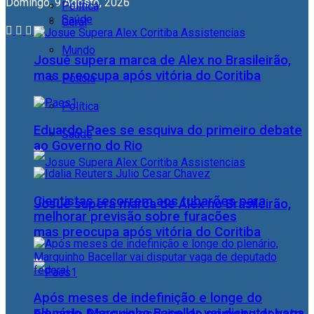
Domingo, 9 Agosto, 2026
Política
Saúde
Geral
Mundo
Josué supera marca de Alex no Brasileirão,
mas preocupa após vitória do Coritiba
Polícia
Política
Eduardo Paes se esquiva do primeiro debate
Saúde
ao Governo do Rio
Cientistas recorrem aos tubarões para
Josué supera marca de Alex no Brasileirão,
melhorar previsão sobre furacões
mas preocupa após vitória do Coritiba
Após meses de indefinição e longe do
plenário, Marquinho Bacellar vai disputar vaga