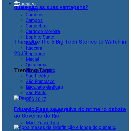
Cidades
quais são as suas vantagens?
Todos
Cambuci
Campos
Carapebus
Cardoso Moreira
Espírito Santo
These Are the 5 Big Tech Stories to Watch in
Italva
Itaocara
2017
Itaperuna
Macaé
Quissamã
Trending Tags
Rio de Janeiro
São Fidélis
São Francisco
São João da Barra
Nintendo Switch
São Paulo
CES 2017
Eduardo Paes se esquiva do primeiro debate
Playstation 4 Pro
ao Governo do Rio
Mark Zuckerberg