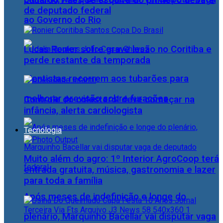
Eduardo Paes se esquiva do primeiro debate
de deputado federal
ao Governo do Rio
Lucas Ronier sofre grave lesão no Coritiba e
perde restante da temporada
Cientistas recorrem aos tubarões para
melhorar previsão sobre furacões
Controle do colesterol deve começar na
infância, alerta cardiologista
Tecnologia
Muito além do agro: 1º Interior AgroCoop terá
entrada gratuita, música, gastronomia e lazer
para toda a família
Após meses de indefinição e longe do
plenário, Marquinho Bacellar vai disputar vaga