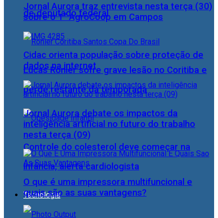
Jornal Aurora traz entrevista nesta terça (30)
de deputado federal
sobre o 1° AgroCoop em Campos
Cidac orienta população sobre proteção de
dados na internet
Lucas Ronier sofre grave lesão no Coritiba e
perde restante da temporada
Jornal Aurora debate os impactos da
inteligência artificial no futuro do trabalho
nesta terça (09)
Controle do colesterol deve começar na
infância, alerta cardiologista
O que é uma impressora multifuncional e
quais são as suas vantagens?
Tecnologia