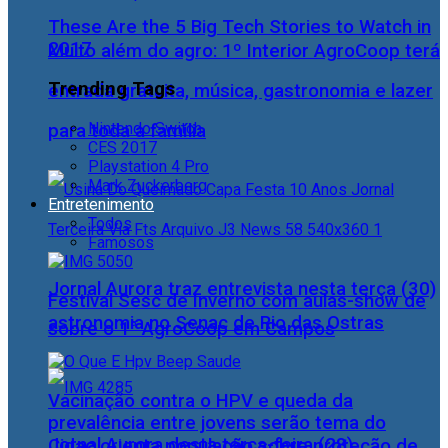
These Are the 5 Big Tech Stories to Watch in
2017
Muito além do agro: 1º Interior AgroCoop terá
Trending Tags
entrada gratuita, música, gastronomia e lazer
Nintendo Switch
para toda a família
CES 2017
Playstation 4 Pro
Mark Zuckerberg
Entretenimento
Todos
Famosos
Jornal Aurora traz entrevista nesta terça (30)
Festival Sesc de Inverno com aulas-show de
astronomia no Senac de Rio das Ostras
sobre o 1° AgroCoop em Campos
Vacinação contra o HPV e queda da
prevalência entre jovens serão tema do
Jornal Aurora desta terça-feira (28)
Cidac orienta população sobre proteção de