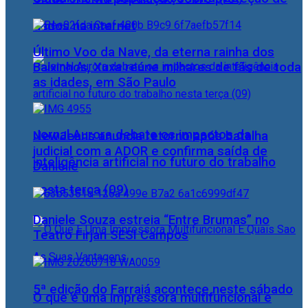
dados na internet
Último Voo da Nave, da eterna rainha dos
Baixinhos, Xuxa reúne milhares de fãs de toda
as idades, em São Paulo
Jornal Aurora debate os impactos da
NewJeans anuncia retorno após batalha
judicial com a ADOR e confirma saída de
inteligência artificial no futuro do trabalho
Danielle
nesta terça (09)
Daniele Souza estreia “Entre Brumas” no
Teatro Firjan SESI Campos
5ª edição do Farraiá acontece neste sábado
O que é uma impressora multifuncional e