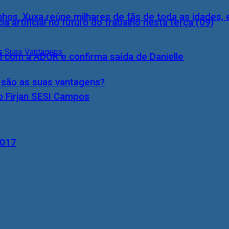
inhos, Xuxa reúne milhares de fãs de toda as idades,
a artificial no futuro do trabalho nesta terça (09)
l com a ADOR e confirma saída de Danielle
s são as suas vantagens?
o Firjan SESI Campos
2017