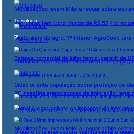
Mobilizações levam Milei a recuar sobre estran
Tecnologia
Petrobras tem lucro líquido de R$ 52,4 bi no s
Muito além do agro: 1º Interior AgroCoop terá 
Balança comercial de julho tem superávit de U
Jornal Aurora traz entrevista nesta terça (3
Cidac orienta população sobre proteção de da
PF investiga agenciadores de imigração ilegal
Jornal Aurora debate os impactos da inteligênci
Mobilizações levam Milei a recuar sobre estran
O que é uma impressora multifuncional e quai