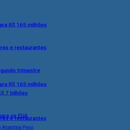
ara R$ 165 milhões
res e restaurantes
egundo trimestre
ara R$ 165 milhões
S$ 7 bilhões
 para os EUA
res e restaurantes