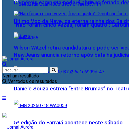
Comércio campista poderá abrir no feriado des
Último Voo da Nave, da eterna rainha dos Baix
“Não foram cinco vezes, foram quatro”: Garotin
Wilson Witzel retira candidatura e pode ser vic
NewJeans anuncia retorno após batalha judicia
Nenhum resultado
Ver todos os resultados
Daniele Souza estreia “Entre Brumas” no Teatr
5ª edição do Farraiá acontece neste sábado