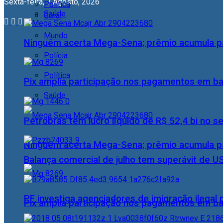
Sexta-feira, 7 Agosto, 2026
Política
Saúde
Geral
Mundo
Ninguém acerta Mega-Sena; prêmio acumula p
Polícia
Política
Pix amplia participação nos pagamentos em ba
Saúde
Petrobras tem lucro líquido de R$ 52,4 bi no s
Ninguém acerta Mega-Sena; prêmio acumula p
Balança comercial de julho tem superávit de U
PF investiga agenciadores de imigração ilegal
Pix amplia participação nos pagamentos em ba