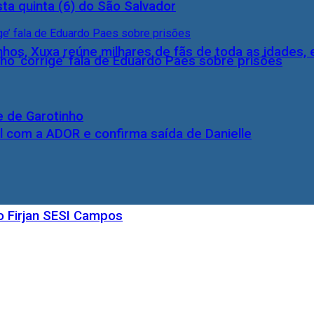
ta quinta (6) do São Salvador
inhos, Xuxa reúne milhares de fãs de toda as idades,
ho ‘corrige’ fala de Eduardo Paes sobre prisões
e de Garotinho
l com a ADOR e confirma saída de Danielle
o Firjan SESI Campos