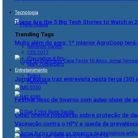
Tecnologia
These Are the 5 Big Tech Stories to Watch in 
Trending Tags
Muito além do agro: 1º Interior AgroCoop terá 
Nintendo Switch
CES 2017
Playstation 4 Pro
Mark Zuckerberg
Entretenimento
Todos
Jornal Aurora traz entrevista nesta terça (3
Famosos
Festival Sesc de Inverno com aulas-show de a
Cidac orienta população sobre proteção de da
Vacinação contra o HPV e queda da prevalência