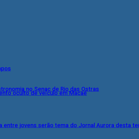
mpos
stronomia no Senac de Rio das Ostras
nto oculto de veículo em Macaé
 entre jovens serão tema do Jornal Aurora desta ter