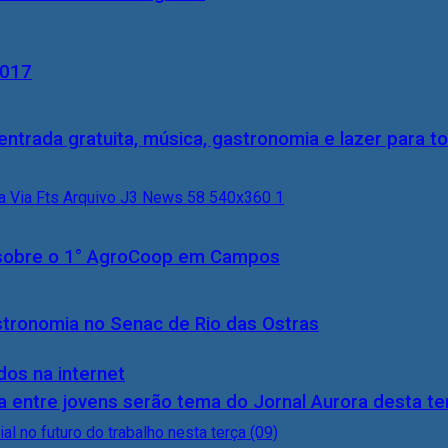
2017
entrada gratuita, música, gastronomia e lazer para to
0) sobre o 1° AgroCoop em Campos
stronomia no Senac de Rio das Ostras
dos na internet
 entre jovens serão tema do Jornal Aurora desta ter