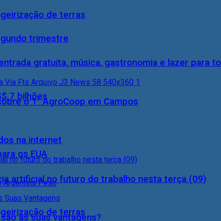
geirização de terras
egundo trimestre
entrada gratuita, música, gastronomia e lazer para to
S$ 7 bilhões
0) sobre o 1° AgroCoop em Campos
dos na internet
 para os EUA
a artificial no futuro do trabalho nesta terça (09)
geirização de terras
s são as suas vantagens?