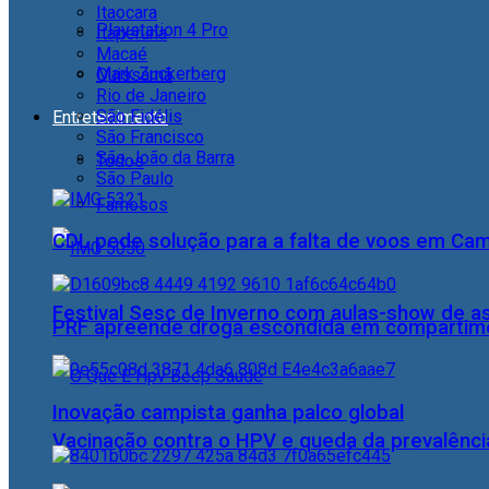
Itaocara
Playstation 4 Pro
Itaperuna
Macaé
Mark Zuckerberg
Quissamã
Rio de Janeiro
São Fidélis
Entretenimento
São Francisco
São João da Barra
Todos
São Paulo
Famosos
CDL pede solução para a falta de voos em Ca
Festival Sesc de Inverno com aulas-show de a
PRF apreende droga escondida em compartime
Inovação campista ganha palco global
Vacinação contra o HPV e queda da prevalência