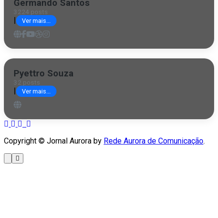
Germando Santos
3224 posts
|
Ver mais...
Pyettro Souza
32 posts
|
Ver mais...
Copyright © Jornal Aurora by
Rede Aurora de Comunicação
.