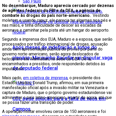
São Paulo
No desembarque, Maduro aparecia cercado por dezenas
de agentes federais do FBI e da DEA, a agência de
combate às drogas do país norte-americano.
Vestindo
moletom e usando capuz, ele parecia ter algemas nos pés e
nas mãos, e tinha dificuldade de descer as escadas da
aeronave e caminhar pela pista até um hangar do aeroporto.
Segundo a imprensa dos EUA, Maduro e a esposa, que serão
processados por tráfico internacional de drogas, acusação
Após meses de indefinição e longe do
ainda sem apresentação pública de provas por parte do
governo norte-americano, serão agora deslocados de
plenário, Marquinho Bacellar vai disputar vaga
helicóptero até Manhattan, na sede da DEA. De lá,
encaminhados a presídios, onde responderão detidos às
de deputado federal
imputações.
Mais cedo,
em coletiva de imprensa
, o presidente dos
Estados Unidos, Donald Trump, afirmou, em sua primeira
manifestação oficial após a invasão militar na Venezuela e
captura de Maduro, que o próprio governo estadunidense vai
administrar o país latino-americano, a partir de agora, até que
CDL pede solução para a falta de voos em
se possa fazer uma transição de poder.
Campos
A operação militar envolveu cerca de 150 aeronaves e foi