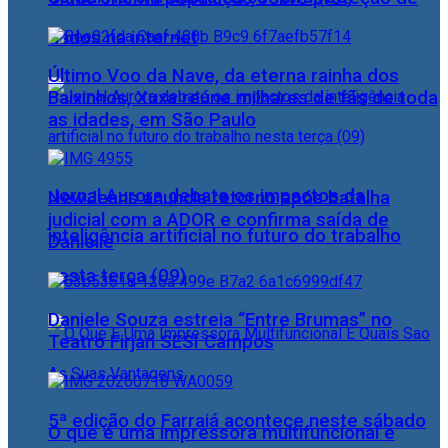
dados na internet
Último Voo da Nave, da eterna rainha dos
Baixinhos, Xuxa reúne milhares de fãs de toda
as idades, em São Paulo
Jornal Aurora debate os impactos da
NewJeans anuncia retorno após batalha
judicial com a ADOR e confirma saída de
inteligência artificial no futuro do trabalho
Danielle
nesta terça (09)
Daniele Souza estreia “Entre Brumas” no
Teatro Firjan SESI Campos
5ª edição do Farraiá acontece neste sábado
O que é uma impressora multifuncional e