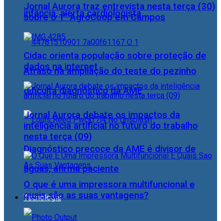
Jornal Aurora traz entrevista nesta terça (30)
infância, alerta cardiologista
sobre o 1° AgroCoop em Campos
Cidac orienta população sobre proteção de
dados na internet
Atraso na ampliação do teste do pezinho
dificulta diagnóstico da AME
Jornal Aurora debate os impactos da
inteligência artificial no futuro do trabalho
nesta terça (09)
Diagnóstico precoce da AME é divisor de
águas, afirma paciente
O que é uma impressora multifuncional e
quais são as suas vantagens?
Tecnologia