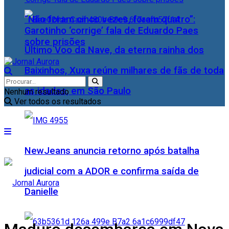
“Não foram cinco vezes, foram quatro”:
Garotinho ‘corrige’ fala de Eduardo Paes
sobre prisões
Último Voo da Nave, da eterna rainha dos
Baixinhos, Xuxa reúne milhares de fãs de toda
as idades, em São Paulo
Nenhum resultado
Ver todos os resultados
NewJeans anuncia retorno após batalha
judicial com a ADOR e confirma saída de
Danielle