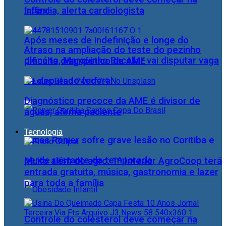
infância, alerta cardiologista
Após meses de indefinição e longe do
Atraso na ampliação do teste do pezinho
plenário, Marquinho Bacellar vai disputar vaga
dificulta diagnóstico da AME
de deputado federal
Diagnóstico precoce da AME é divisor de
águas, afirma paciente
Tecnologia
Lucas Ronier sofre grave lesão no Coritiba e
perde restante da temporada
Muito além do agro: 1º Interior AgroCoop terá
entrada gratuita, música, gastronomia e lazer
para toda a família
Controle do colesterol deve começar na