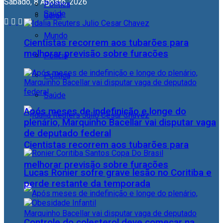
Sábado, 8 Agosto, 2026
Política
Saúde
Geral
Mundo
Cientistas recorrem aos tubarões para
melhorar previsão sobre furacões
Polícia
Política
Saúde
Após meses de indefinição e longe do
plenário, Marquinho Bacellar vai disputar vaga
de deputado federal
Cientistas recorrem aos tubarões para
melhorar previsão sobre furacões
Lucas Ronier sofre grave lesão no Coritiba e
perde restante da temporada
Controle do colesterol deve começar na