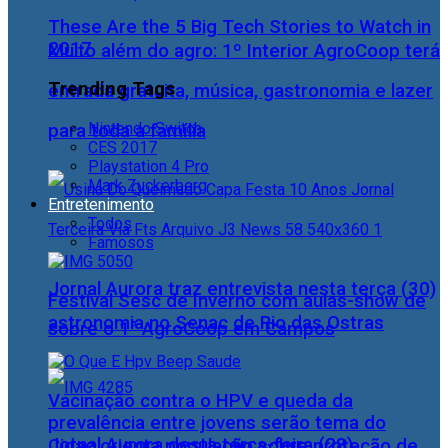
These Are the 5 Big Tech Stories to Watch in
2017
Muito além do agro: 1º Interior AgroCoop terá
Trending Tags
entrada gratuita, música, gastronomia e lazer
Nintendo Switch
para toda a família
CES 2017
Playstation 4 Pro
Mark Zuckerberg
Entretenimento
Todos
Famosos
Jornal Aurora traz entrevista nesta terça (30)
Festival Sesc de Inverno com aulas-show de
astronomia no Senac de Rio das Ostras
sobre o 1° AgroCoop em Campos
Vacinação contra o HPV e queda da
prevalência entre jovens serão tema do
Jornal Aurora desta terça-feira (28)
Cidac orienta população sobre proteção de