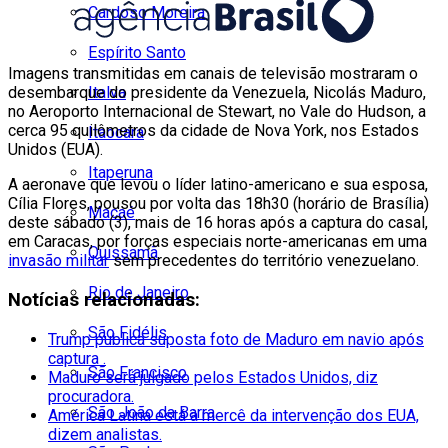
Cardoso Moreira
Espírito Santo
Imagens transmitidas em canais de televisão mostraram o
Italva
desembarque do presidente da Venezuela, Nicolás Maduro,
no Aeroporto Internacional de Stewart, no Vale do Hudson, a
cerca 95 quilômetros da cidade de Nova York, nos Estados
Itaocara
Unidos (EUA).
Itaperuna
A aeronave que levou o líder latino-americano e sua esposa,
Cília Flores, pousou por volta das 18h30 (horário de Brasília)
Macaé
deste sábado (3), mais de 16 horas após a captura do casal,
em Caracas, por forças especiais norte-americanas em uma
Quissamã
invasão militar
sem precedentes do território venezuelano.
Rio de Janeiro
Notícias relacionadas:
São Fidélis
Trump publica suposta foto de Maduro em navio após
captura .
São Francisco
Maduro será julgado pelos Estados Unidos, diz
procuradora.
São João da Barra
América Latina está à mercê da intervenção dos EUA,
dizem analistas.