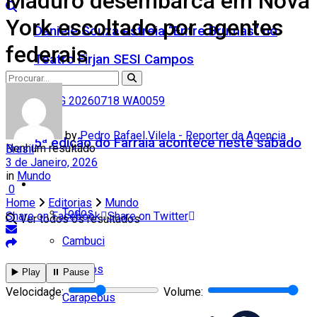
Maduro desembarca em Nova
York escoltado por agentes
Daniele Souza estreia “Entre Brumas” no
federais
Teatro Firjan SESI Campos
by
Pedro Rafael Vilela - Reporter da Agencia
5ª edição do Farraiá acontece neste sábado
Nenhum resultado
Brasil
3 de Janeiro, 2026
in
Mundo
Cidades
0
Home
Editorias
Mundo
Todos
Share on Facebook
Share on Twitter
Ver todos os resultados
Cambuci
Campos
▶️ Play
⏸️ Pause
Velocidade:
Volume:
Carapebus