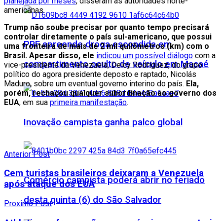
planejada por meses
, disseram as autoridades norte-
americanas.
Trump não soube precisar por quanto tempo precisará
controlar diretamente o país sul-americano, que possui
PRF apreende droga escondida em
uma fronteira de mais de 2 mil quilômetros (km) com o
Brasil. Apesar disso, ele
indicou um possível diálogo
com a
compartimento oculto de veículo em Macaé
vice-presidente da Venezuela, Delcy Rodríguez, do grupo
político do agora presidente deposto e raptado, Nicolás
Maduro, sobre um eventual governo interino do país.
Ela,
porém, rechaçou qualquer subordinação ao governo dos
EUA
, em sua
primeira manifestação
.
Inovação campista ganha palco global
Anterior Post
Cem turistas brasileiros deixaram a Venezuela
Comércio campista poderá abrir no feriado
após ataque dos EUA
desta quinta (6) do São Salvador
Proximo Post