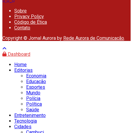
Sobre
Privacy Policy
Código de Ética
Contato
Copyright © Jornal Aurora by
Rede Aurora de Comunicação
.
Dashboard
Home
Editorias
Economia
Educação
Esportes
Mundo
Polícia
Política
Saúde
Entretenimento
Tecnologia
Cidades
Cambuci