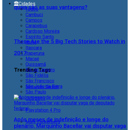
Cidades
quais são as suas vantagens?
Todos
Cambuci
Campos
Carapebus
Cardoso Moreira
Espírito Santo
These Are the 5 Big Tech Stories to Watch in
Italva
Itaocara
2017
Itaperuna
Macaé
Quissamã
Trending Tags
Rio de Janeiro
São Fidélis
São Francisco
São João da Barra
Nintendo Switch
São Paulo
CES 2017
Playstation 4 Pro
Após meses de indefinição e longe do
Mark Zuckerberg
plenário, Marquinho Bacellar vai disputar vaga