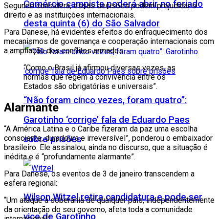
Comércio campista poderá abrir no feriado
Segundo considera, essas decisões podem prejudicar o
direito e as instituições internacionais.
desta quinta (6) do São Salvador
Para Danese, há evidentes efeitos do enfraquecimento dos
mecanismos de governança e cooperação internacionais com
a ampliação dos conflitos armados.
“Como o Brasil já afirmou diversas vezes, as
normas que regem a convivência entre os
Estados são obrigatórias e universais”.
“Não foram cinco vezes, foram quatro”:
Alarmante
Garotinho ‘corrige’ fala de Eduardo Paes
“A América Latina e o Caribe fizeram da paz uma escolha
consciente, duradoura e irreversível”, ponderou o embaixador
sobre prisões
brasileiro. Ele assinalou, ainda no discurso, que a situação é
inédita e é “profundamente alarmante”.
Para Danese, os eventos de 3 de janeiro transcendem a
esfera regional:
Wilson Witzel retira candidatura e pode ser
“Um ataque à soberania de qualquer país, independentemente
da orientação do seu governo, afeta toda a comunidade
vice de Garotinho
internacional.”