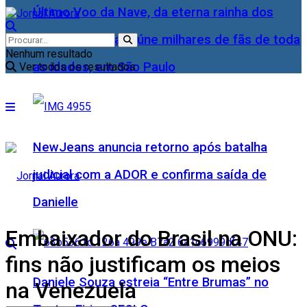
Último Voo da Nave, da eterna rainha dos
Baixinhos, Xuxa reúne milhares de fãs de toda
Nenhum resultado
as idades, em São Paulo
Ver todos os resultados
NewJeans anuncia retorno após batalha
judicial com a ADOR e confirma saída de
Danielle
Embaixador do Brasil na ONU:
fins não justificam os meios
Daniele Souza estreia “Entre Brumas” no
na Venezuela