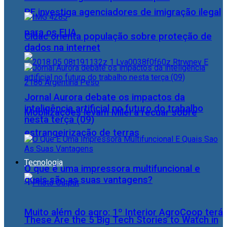
PF investiga agenciadores de imigração ilegal
para os EUA
Cidac orienta população sobre proteção de
dados na internet
Jornal Aurora debate os impactos da
inteligência artificial no futuro do trabalho
Mobilizações levam Milei a recuar sobre
nesta terça (09)
estrangeirização de terras
Tecnologia
O que é uma impressora multifuncional e
quais são as suas vantagens?
Muito além do agro: 1º Interior AgroCoop terá
These Are the 5 Big Tech Stories to Watch in