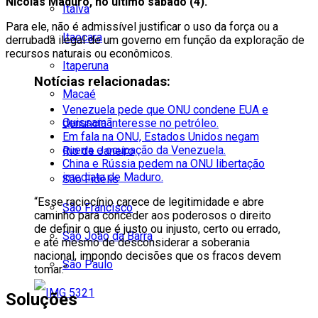
Nicolás Maduro, no último sábado (4).
Italva
Para ele, não é admissível justificar o uso da força ou a
Itaocara
derrubada ilegal de um governo em função da exploração de
recursos naturais ou econômicos.
Itaperuna
Notícias relacionadas:
Macaé
Venezuela pede que ONU condene EUA e
Quissamã
denuncia interesse no petróleo.
Em fala na ONU, Estados Unidos negam
guerra e ocupação da Venezuela.
Rio de Janeiro
China e Rússia pedem na ONU libertação
imediata de Maduro.
São Fidélis
“Esse raciocínio carece de legitimidade e abre
São Francisco
caminho para conceder aos poderosos o direito
de definir o que é justo ou injusto, certo ou errado,
São João da Barra
e até mesmo de desconsiderar a soberania
nacional, impondo decisões que os fracos devem
São Paulo
tomar.”
Soluções