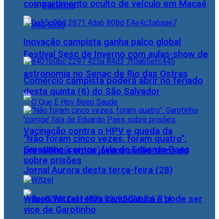
compartimento oculto de veículo em Macaé
Famosos
Inovação campista ganha palco global
Festival Sesc de Inverno com aulas-show de
astronomia no Senac de Rio das Ostras
Comércio campista poderá abrir no feriado
desta quinta (6) do São Salvador
Vacinação contra o HPV e queda da
“Não foram cinco vezes, foram quatro”:
Garotinho ‘corrige’ fala de Eduardo Paes
prevalência entre jovens serão tema do
sobre prisões
Jornal Aurora desta terça-feira (28)
Wilson Witzel retira candidatura e pode ser
vice de Garotinho