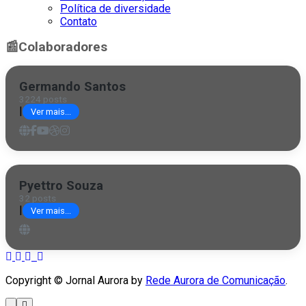
Política de diversidade
Contato
📰
Colaboradores
Germando Santos
3224 posts
|
Ver mais...
Pyettro Souza
32 posts
|
Ver mais...
Copyright © Jornal Aurora by
Rede Aurora de Comunicação
.