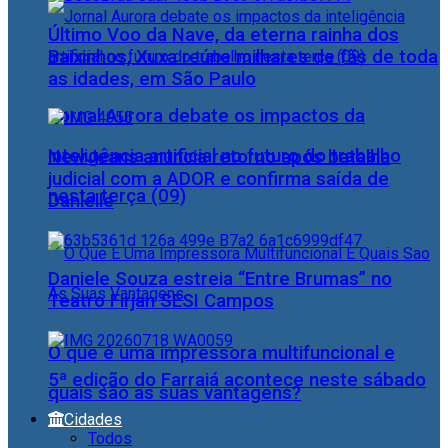
Último Voo da Nave, da eterna rainha dos
Baixinhos, Xuxa reúne milhares de fãs de toda
as idades, em São Paulo
Jornal Aurora debate os impactos da
inteligência artificial no futuro do trabalho
NewJeans anuncia retorno após batalha
judicial com a ADOR e confirma saída de
nesta terça (09)
Danielle
Daniele Souza estreia “Entre Brumas” no
Teatro Firjan SESI Campos
O que é uma impressora multifuncional e
5ª edição do Farraiá acontece neste sábado
quais são as suas vantagens?
Cidades
Todos