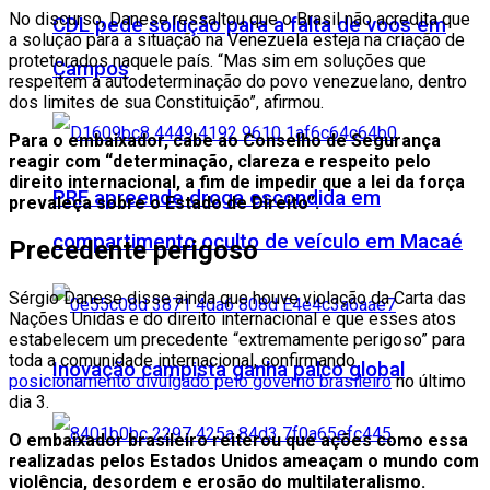
No discurso, Danese ressaltou que o Brasil não acredita que
CDL pede solução para a falta de voos em
a solução para a situação na Venezuela esteja na criação de
protetorados naquele país. “Mas sim em soluções que
Campos
respeitem a autodeterminação do povo venezuelano, dentro
dos limites de sua Constituição”, afirmou.
Para o embaixador, cabe ao Conselho de Segurança
reagir com “determinação, clareza e respeito pelo
direito internacional, a fim de impedir que a lei da força
PRF apreende droga escondida em
prevaleça sobre o Estado de Direito”.
compartimento oculto de veículo em Macaé
Precedente perigoso
Sérgio Danese disse ainda que houve violação da Carta das
Nações Unidas e do direito internacional e que esses atos
estabelecem um precedente “extremamente perigoso” para
toda a comunidade internacional, confirmando
Inovação campista ganha palco global
posicionamento divulgado pelo governo brasileiro
no último
dia 3.
O embaixador brasileiro reiterou que ações como essa
realizadas pelos Estados Unidos ameaçam o mundo com
violência, desordem e erosão do multilateralismo.