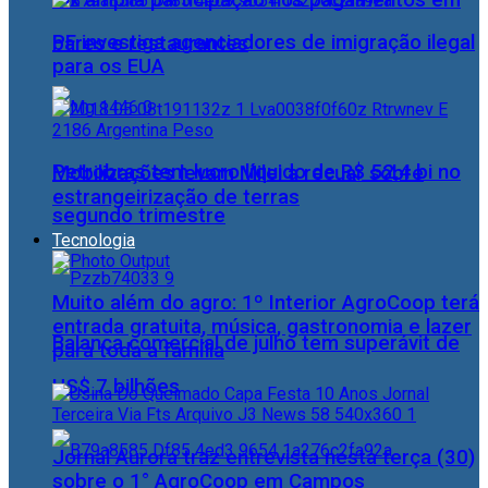
Pix amplia participação nos pagamentos em
PF investiga agenciadores de imigração ilegal
bares e restaurantes
para os EUA
Petrobras tem lucro líquido de R$ 52,4 bi no
Mobilizações levam Milei a recuar sobre
estrangeirização de terras
segundo trimestre
Tecnologia
Muito além do agro: 1º Interior AgroCoop terá
entrada gratuita, música, gastronomia e lazer
Balança comercial de julho tem superávit de
para toda a família
US$ 7 bilhões
Jornal Aurora traz entrevista nesta terça (30)
sobre o 1° AgroCoop em Campos