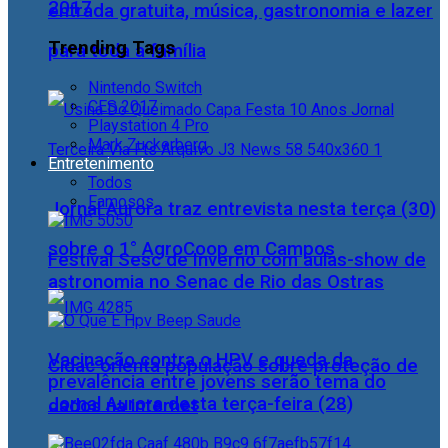
2017
entrada gratuita, música, gastronomia e lazer
Trending Tags
para toda a família
Nintendo Switch
CES 2017
Playstation 4 Pro
Mark Zuckerberg
Entretenimento
Todos
Famosos
Jornal Aurora traz entrevista nesta terça (30)
sobre o 1° AgroCoop em Campos
Festival Sesc de Inverno com aulas-show de
astronomia no Senac de Rio das Ostras
Vacinação contra o HPV e queda da
Cidac orienta população sobre proteção de
prevalência entre jovens serão tema do
Jornal Aurora desta terça-feira (28)
dados na internet