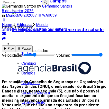
Teatro Firjan SESI Campos
by
Germando Santos
5 de Janeiro, 2026
in
Mundo
0
Home
Editorias
Mundo
Nenhum resultado
5ª edição do Farraiá acontece neste sábado
Share on Facebook
Share on Twitter
Cidades
▶️ Play
⏸️ Pause
Ver todos os resultados
Todos
Velocidade:
Volume:
Cambuci
Campos
Em reunião do Conselho de Segurança na Organização
Carapebus
das Nações Unidas (ONU), o embaixador do Brasil Sérgio
Danese disse, nesta segunda (5), que não é possível
Cardoso Moreira
aceitar o argumento de que os fins justificariam os
meios na intervenção armada dos Estados Unidos na
Espírito Santo
Venezuela, que resultou no sequestro do presidente