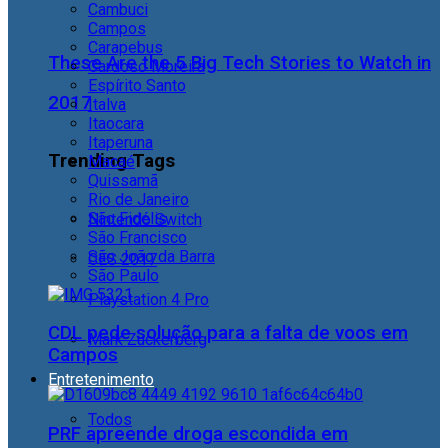
Cambuci
Campos
Carapebus
These Are the 5 Big Tech Stories to Watch in
Cardoso Moreira
Espírito Santo
2017
Italva
Itaocara
Itaperuna
Trending Tags
Macaé
Quissamã
Rio de Janeiro
São Fidélis
Nintendo Switch
São Francisco
São João da Barra
CES 2017
São Paulo
Playstation 4 Pro
CDL pede solução para a falta de voos em
Mark Zuckerberg
Campos
Entretenimento
Todos
PRF apreende droga escondida em