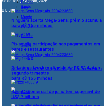
Sexta-feira, 7 Agosto, 2026
Política
Saúde
Geral
Mundo
Ninguém acerta Mega-Sena; prêmio acumula
para R$ 165 milhões
Polícia
Política
Pix amplia participação nos pagamentos em
Saúde
bares e restaurantes
Petrobras tem lucro líquido de R$ 52,4 bi no
Ninguém acerta Mega-Sena; prêmio acumula
segundo trimestre
para R$ 165 milhões
Balança comercial de julho tem superávit de
US$ 7 bilhões