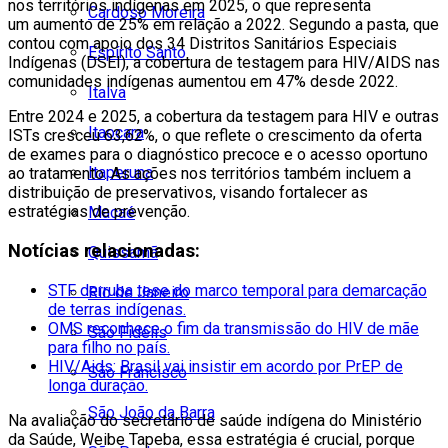
nos territórios indígenas em 2025, o que representa
Cardoso Moreira
um aumento de 25% em relação a 2022. Segundo a pasta, que
contou com apoio dos 34 Distritos Sanitários Especiais
Espírito Santo
Indígenas (DSEI), a cobertura de testagem para HIV/AIDS nas
comunidades indígenas aumentou em 47% desde 2022.
Italva
Entre 2024 e 2025, a cobertura da testagem para HIV e outras
Itaocara
ISTs cresceu 63,62%, o que reflete o crescimento da oferta
de exames para o diagnóstico precoce e o acesso oportuno
Itaperuna
ao tratamento. As ações nos territórios também incluem a
distribuição de preservativos, visando fortalecer as
estratégias de prevenção.
Macaé
Notícias relacionadas:
Quissamã
STF derruba tese do marco temporal para demarcação
Rio de Janeiro
de terras indígenas.
OMS reconhece o fim da transmissão do HIV de mãe
São Fidélis
para filho no país.
HIV/Aids: Brasil vai insistir em acordo por PrEP de
São Francisco
longa duração.
São João da Barra
Na avaliação do secretário de saúde indígena do Ministério
da Saúde, Weibe Tapeba, essa estratégia é crucial, porque