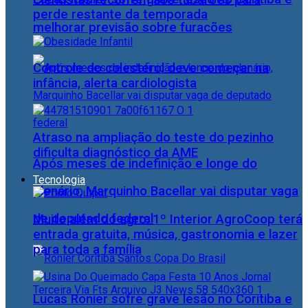
Cientistas recorrem aos tubarões para
perde restante da temporada
melhorar previsão sobre furacões
Controle do colesterol deve começar na
infância, alerta cardiologista
Atraso na ampliação do teste do pezinho
dificulta diagnóstico da AME
Após meses de indefinição e longe do
Tecnologia
plenário, Marquinho Bacellar vai disputar vaga
de deputado federal
Muito além do agro: 1º Interior AgroCoop terá
entrada gratuita, música, gastronomia e lazer
para toda a família
Lucas Ronier sofre grave lesão no Coritiba e