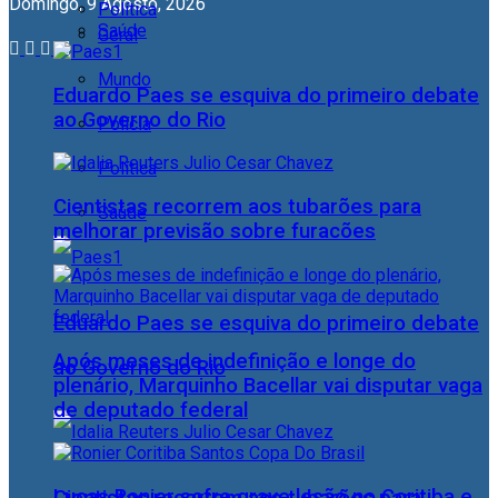
Domingo, 9 Agosto, 2026
Política
Saúde
Geral
Mundo
Eduardo Paes se esquiva do primeiro debate
ao Governo do Rio
Polícia
Política
Cientistas recorrem aos tubarões para
Saúde
melhorar previsão sobre furacões
Eduardo Paes se esquiva do primeiro debate
Após meses de indefinição e longe do
ao Governo do Rio
plenário, Marquinho Bacellar vai disputar vaga
de deputado federal
Lucas Ronier sofre grave lesão no Coritiba e