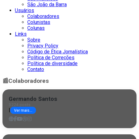
São João da Barra
Usuários
Colaboradores
Colunistas
Colunas
Links
Sobre
Privacy Policy
Código de Ética Jornalística
Política de Correções
Política de diversidade
Contato
📰
Colaboradores
Germando Santos
3224 posts
|
Ver mais...