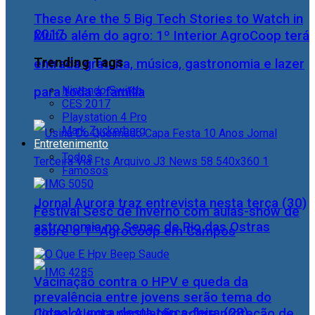
These Are the 5 Big Tech Stories to Watch in
2017
Muito além do agro: 1º Interior AgroCoop terá
Trending Tags
entrada gratuita, música, gastronomia e lazer
Nintendo Switch
para toda a família
CES 2017
Playstation 4 Pro
Mark Zuckerberg
Entretenimento
Todos
Famosos
Jornal Aurora traz entrevista nesta terça (30)
Festival Sesc de Inverno com aulas-show de
astronomia no Senac de Rio das Ostras
sobre o 1° AgroCoop em Campos
Vacinação contra o HPV e queda da
prevalência entre jovens serão tema do
Jornal Aurora desta terça-feira (28)
Cidac orienta população sobre proteção de