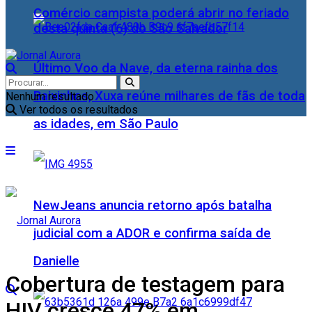
Comércio campista poderá abrir no feriado
desta quinta (6) do São Salvador
Último Voo da Nave, da eterna rainha dos
Baixinhos, Xuxa reúne milhares de fãs de toda
Nenhum resultado
Ver todos os resultados
as idades, em São Paulo
NewJeans anuncia retorno após batalha
judicial com a ADOR e confirma saída de
Danielle
Cobertura de testagem para
HIV cresce 47% em