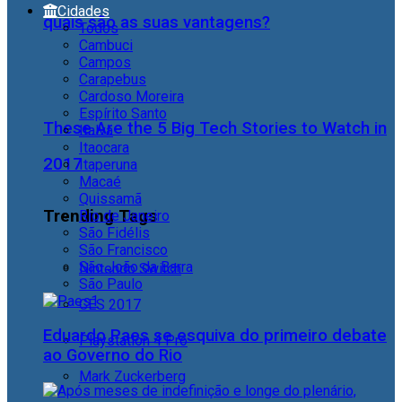
Cidades
quais são as suas vantagens?
Todos
Cambuci
Campos
Carapebus
Cardoso Moreira
Espírito Santo
These Are the 5 Big Tech Stories to Watch in
Italva
Itaocara
2017
Itaperuna
Macaé
Quissamã
Trending Tags
Rio de Janeiro
São Fidélis
São Francisco
São João da Barra
Nintendo Switch
São Paulo
CES 2017
Eduardo Paes se esquiva do primeiro debate
Playstation 4 Pro
ao Governo do Rio
Mark Zuckerberg