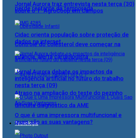
Jornal Aurora traz entrevista nesta terça (30)
perde restante da temporada
sobre o 1° AgroCoop em Campos
Cidac orienta população sobre proteção de
dados na internet
Controle do colesterol deve começar na
infância, alerta cardiologista
Jornal Aurora debate os impactos da
inteligência artificial no futuro do trabalho
nesta terça (09)
Atraso na ampliação do teste do pezinho
dificulta diagnóstico da AME
O que é uma impressora multifuncional e
quais são as suas vantagens?
Tecnologia