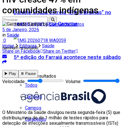
comunidades indígenas
Daniele Souza estreia “Entre Brumas” no
Teatro Firjan SESI Campos
by
Germando Santos
5 de Janeiro, 2026
in
Saúde
0
Home
Editorias
Saúde
Nenhum resultado
Share on Facebook
Share on Twitter
5ª edição do Farraiá acontece neste sábado
Cidades
▶️ Play
⏸️ Pause
Ver todos os resultados
Velocidade:
Volume:
Todos
Cambuci
Campos
O Ministério da Saúde divulgou nesta segunda-feira (5) que
distribuiu mais de de 1 milhão de testes rápidos para
Carapebus
detecção de infecções sexualmente transmissíveis (ISTs)