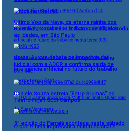
dados na internet
Último Voo da Nave, da eterna rainha dos
Baixinhos, Xuxa reúne milhares de fãs de toda
as idades, em São Paulo
Jornal Aurora debate os impactos da
NewJeans anuncia retorno após batalha
judicial com a ADOR e confirma saída de
inteligência artificial no futuro do trabalho
Danielle
nesta terça (09)
Daniele Souza estreia “Entre Brumas” no
Teatro Firjan SESI Campos
5ª edição do Farraiá acontece neste sábado
O que é uma impressora multifuncional e