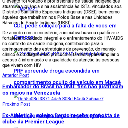
O evento foi voltado a profissionais de saúde indígena que
atuam na vigilância e na assistência às ISTs, vinculados aos
Distritos Sanitários Especiais Indígenas (DSEI), bem como
àqueles que trabalham nos Polos Base e nas Unidades
Básicas de Saúde Indígena (UBSI).
CDL pede solução para a falta de voos em
De acordo com o ministério, a iniciativa buscou qualificar e
Campos
fortalecer o cuidado integral e o enfrentamento do HIV/AIDS
no contexto da saúde indígena, contribuindo para o
aprimoramento das estratégias de prevenção, do manejo
clínico e do diagnóstico precoce e, também, para ampliar o
acesso à informação e a qualidade da atenção às pessoas
que vivem com HIV.
PRF apreende droga escondida em
Anterior Post
compartimento oculto de veículo em Macaé
Embaixador do Brasil na ONU: fins não justificam
os meios na Venezuela
Proximo Post
Ex-Athletico, goleiro Bento recebe proposta de
Inovação campista ganha palco global
clube da Premier League