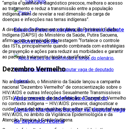
São Paulo
“amplia e qualifica o diagnóstico precoce, melhora o acesso
ao tratamento e reduz a transmissão entre a população
indígena, além de revelar a real dimensão da carga de
doenças e infecções nas terras indígenas”.
Eduardo Paes se esquiva do primeiro debate
A diretora do Departamento de Atenção Primária à Saúde
Indígena (DAPSI) do Ministério da Saúde, Putira Sacuena,
afirmou que a ampliação da testagem “fortalece o controle
ao Governo do Rio
das ISTs, principalmente quando combinada com estratégias
de prevenção e ações para reduzir as morbidades e garantir
ao paciente tratamento rápido e qualificado”.
Dezembro Vermelho
No ano passado, o Ministério da Saúde lançou a campanha
nacional “Dezembro Vermelho” de conscientização sobre o
HIV/AIDS e outras Infecções Sexualmente Transmissíveis
Após meses de indefinição e longe do
(ISTs). Foi promovido ainda o webinário “Dezembro Vermelho
no contexto indígena – HIV/AIDS: prevenir, diagnosticar e
cuidar”, para debater atualizações sobre ISTs, com ênfase no
plenário, Marquinho Bacellar vai disputar vaga
HIV/AIDS, no âmbito da Vigilância Epidemiológica e da
Atenção Primária à Saúde Indígena.
de deputado federal