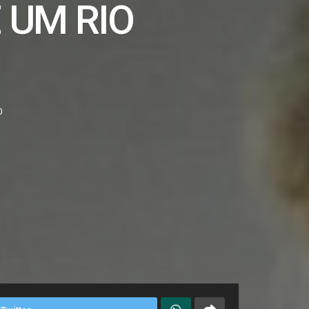
 UM RIO
0