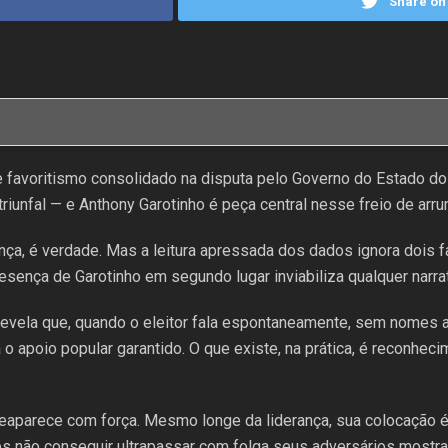
Share on 
e favoritismo consolidado na disputa pelo Governo do Estado d
unfal — e Anthony Garotinho é peça central nesse freio de arr
nça, é verdade. Mas a leitura apressada dos dados ignora dois 
esença de Garotinho em segundo lugar inviabiliza qualquer narrati
revela que, quando o eleitor fala espontaneamente, sem nomes a
 o apoio popular garantido. O que existe, na prática, é reconhe
eaparece com força. Mesmo longe da liderança, sua colocação é 
aes não conseguir ultrapassar com folga seus adversários most