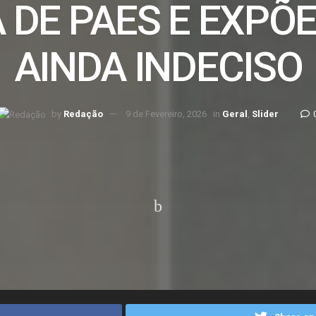
A DE PAES E EXPÕE
AINDA INDECISO
by
Redação
9 de Fevereiro, 2026
in
Geral
,
Slider