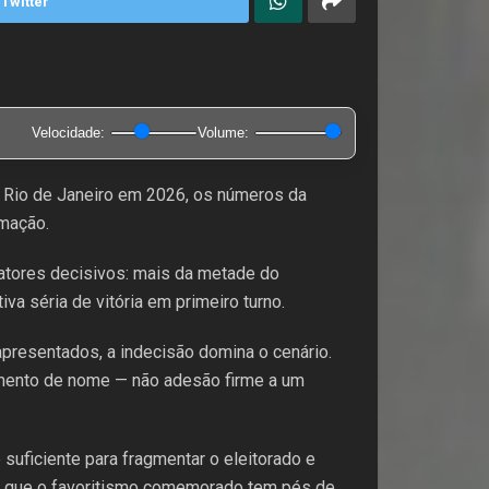
Twitter
Velocidade:
Volume:
o Rio de Janeiro em 2026, os números da
umação.
fatores decisivos: mais da metade do
va séria de vitória em primeiro turno.
presentados, a indecisão domina o cenário.
cimento de nome — não adesão firme a um
suficiente para fragmentar o eleitorado e
ra que o favoritismo comemorado tem pés de