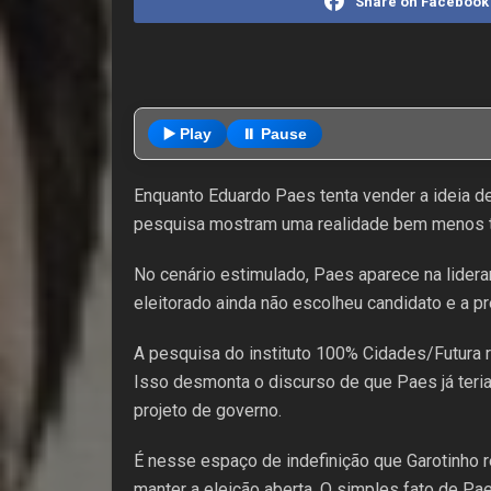
Share on Facebook
▶️ Play
⏸️ Pause
Enquanto Eduardo Paes tenta vender a ideia d
pesquisa mostram uma realidade bem menos tri
No cenário estimulado, Paes aparece na lidera
eleitorado ainda não escolheu candidato e a pr
A pesquisa do instituto 100% Cidades/Futura 
Isso desmonta o discurso de que Paes já teria
projeto de governo.
É nesse espaço de indefinição que Garotinho r
manter a eleição aberta. O simples fato de P