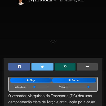
by
Pyettro Souza
13 de Junho, 2026
Home
Editorias
Política
▶️ Play
⏸️ Pause
Velocidade:
Volume:
O vereador Marquinho do Transporte (DC) deu uma
demonstração clara de força e articulação política ao