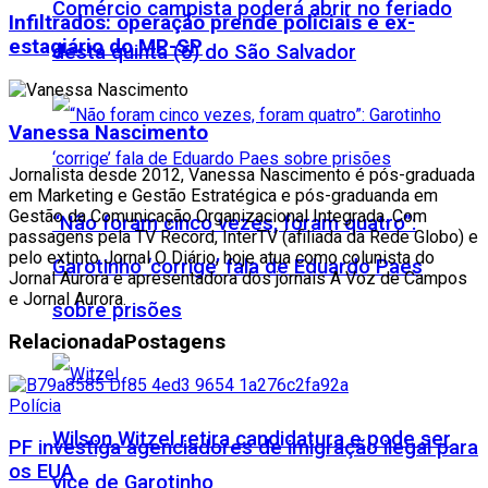
Comércio campista poderá abrir no feriado
Infiltrados: operação prende policiais e ex-
estagiário do MP-SP
desta quinta (6) do São Salvador
Vanessa Nascimento
Jornalista desde 2012, Vanessa Nascimento é pós-graduada
em Marketing e Gestão Estratégica e pós-graduanda em
Gestão da Comunicação Organizacional Integrada. Com
“Não foram cinco vezes, foram quatro”:
passagens pela TV Record, InterTV (afiliada da Rede Globo) e
pelo extinto Jornal O Diário, hoje atua como colunista do
Garotinho ‘corrige’ fala de Eduardo Paes
Jornal Aurora e apresentadora dos jornais A Voz de Campos
e Jornal Aurora.
sobre prisões
Relacionada
Postagens
Polícia
Wilson Witzel retira candidatura e pode ser
PF investiga agenciadores de imigração ilegal para
os EUA
vice de Garotinho