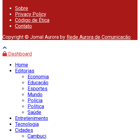
Sobre
Privacy Policy
Código de Ética
Contato
Copyright © Jornal Aurora by
Rede Aurora de Comunicação
.
Dashboard
Home
Editorias
Economia
Educação
Esportes
Mundo
Polícia
Política
Saúde
Entretenimento
Tecnologia
Cidades
Cambuci