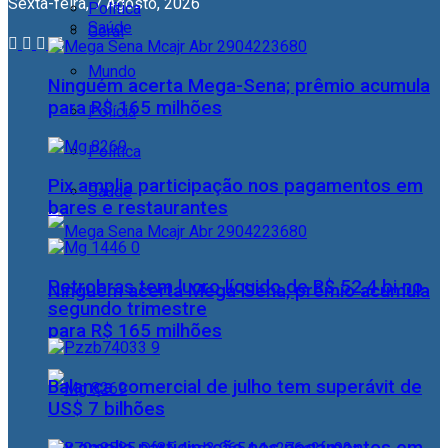
Sexta-feira, 7 Agosto, 2026
Política
Saúde
Geral
Mundo
Ninguém acerta Mega-Sena; prêmio acumula
para R$ 165 milhões
Polícia
Política
Pix amplia participação nos pagamentos em
Saúde
bares e restaurantes
Petrobras tem lucro líquido de R$ 52,4 bi no
Ninguém acerta Mega-Sena; prêmio acumula
segundo trimestre
para R$ 165 milhões
Balança comercial de julho tem superávit de
US$ 7 bilhões