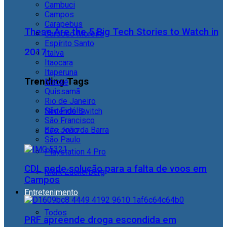
Cambuci
Campos
Carapebus
These Are the 5 Big Tech Stories to Watch in
Cardoso Moreira
Espírito Santo
2017
Italva
Itaocara
Itaperuna
Trending Tags
Macaé
Quissamã
Rio de Janeiro
São Fidélis
Nintendo Switch
São Francisco
São João da Barra
CES 2017
São Paulo
Playstation 4 Pro
CDL pede solução para a falta de voos em
Mark Zuckerberg
Campos
Entretenimento
Todos
PRF apreende droga escondida em