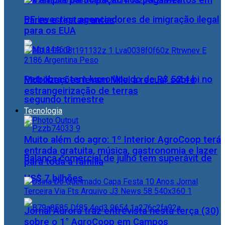
Pix amplia participação nos pagamentos em
PF investiga agenciadores de imigração ilegal
bares e restaurantes
para os EUA
Petrobras tem lucro líquido de R$ 52,4 bi no
Mobilizações levam Milei a recuar sobre
estrangeirização de terras
segundo trimestre
Tecnologia
Muito além do agro: 1º Interior AgroCoop terá
entrada gratuita, música, gastronomia e lazer
Balança comercial de julho tem superávit de
para toda a família
US$ 7 bilhões
Jornal Aurora traz entrevista nesta terça (30)
sobre o 1° AgroCoop em Campos