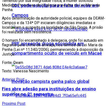
Temendo por sua integridade física, a mulher solicitou
Medidas Protetivas de Urgência previstas na Lei Maria da
CDL pede solução para a falta de voos em
Penha.
Campos
Após determinação da autoridade policial, equipes da DEAM-
Campos e da 134ª DP iniciaram diligências imediatas e
localizaram o suspeito na localidade de São Diogo. A prisão
foi realizada sem resistência.
O homem foi encaminhado à delegacia, onde foi autuado em
PRF apreende droga escondida em
flagrante pelo crime de ameaça, nos termos da Lei Maria da
Penha (Lei nº 11.340/2006), permanecendo à disposição da
compartimento oculto de veículo em Macaé
Justiça.
Fonte: Deam
Texto: Vanessa Nascimento
Anterior Post
Inovação campista ganha palco global
Fies abre adesão para instituições de ensino
superior no 2º semestre
Proximo Post