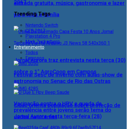
2017
entrada gratuita, música, gastronomia e lazer
Trending Tags
para toda a família
Nintendo Switch
CES 2017
Playstation 4 Pro
Mark Zuckerberg
Entretenimento
Todos
Famosos
Jornal Aurora traz entrevista nesta terça (30)
sobre o 1° AgroCoop em Campos
Festival Sesc de Inverno com aulas-show de
astronomia no Senac de Rio das Ostras
Vacinação contra o HPV e queda da
Cidac orienta população sobre proteção de
prevalência entre jovens serão tema do
Jornal Aurora desta terça-feira (28)
dados na internet