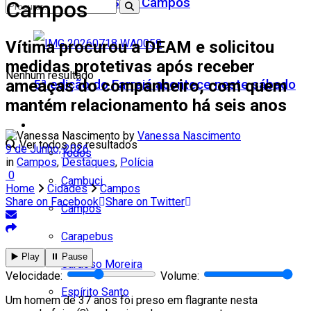
Teatro Firjan SESI Campos
Campos
Vítima procurou a DEAM e solicitou
medidas protetivas após receber
Nenhum resultado
ameaças do companheiro, com quem
5ª edição do Farraiá acontece neste sábado
mantém relacionamento há seis anos
Cidades
by
Vanessa Nascimento
Ver todos os resultados
9 de Junho, 2026
Todos
in
Campos
,
Destaques
,
Polícia
0
Cambuci
Home
Cidades
Campos
Share on Facebook
Share on Twitter
Campos
Carapebus
▶️ Play
⏸️ Pause
Cardoso Moreira
Velocidade:
Volume:
Espírito Santo
Um homem de 37 anos foi preso em flagrante nesta