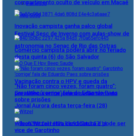
compartimento oculto de veículo em Macaé
Famosos
Inovação campista ganha palco global
Festival Sesc de Inverno com aulas-show de
astronomia no Senac de Rio das Ostras
Comércio campista poderá abrir no feriado
desta quinta (6) do São Salvador
Vacinação contra o HPV e queda da
“Não foram cinco vezes, foram quatro”:
Garotinho ‘corrige’ fala de Eduardo Paes
prevalência entre jovens serão tema do
sobre prisões
Jornal Aurora desta terça-feira (28)
Wilson Witzel retira candidatura e pode ser
vice de Garotinho