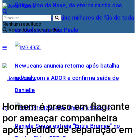
Último Voo da Nave, da eterna rainha dos
Baixinhos, Xuxa reúne milhares de fãs de toda
Nenhum resultado
as idades, em São Paulo
Ver todos os resultados
NewJeans anuncia retorno após batalha
judicial com a ADOR e confirma saída de
Danielle
Homem é preso em flagrante
por ameaçar companheira
Daniele Souza estreia “Entre Brumas” no
após pedido de separação em