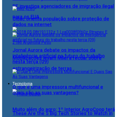
PF investiga agenciadores de imigração ilegal
para os EUA
Cidac orienta população sobre proteção de
dados na internet
Jornal Aurora debate os impactos da
inteligência artificial no futuro do trabalho
Mobilizações levam Milei a recuar sobre
nesta terça (09)
estrangeirização de terras
Tecnologia
O que é uma impressora multifuncional e
quais são as suas vantagens?
Muito além do agro: 1º Interior AgroCoop terá
These Are the 5 Big Tech Stories to Watch in