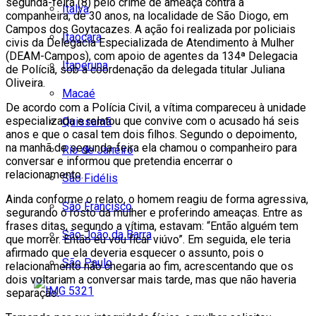
segunda-feira (8) pelo crime de ameaça contra a
Italva
companheira, de 30 anos, na localidade de São Diogo, em
Campos dos Goytacazes. A ação foi realizada por policiais
Itaocara
civis da Delegacia Especializada de Atendimento à Mulher
(DEAM-Campos), com apoio de agentes da 134ª Delegacia
Itaperuna
de Polícia, sob a coordenação da delegada titular Juliana
Oliveira.
Macaé
De acordo com a Polícia Civil, a vítima compareceu à unidade
especializada e relatou que convive com o acusado há seis
Quissamã
anos e que o casal tem dois filhos. Segundo o depoimento,
na manhã de segunda-feira ela chamou o companheiro para
Rio de Janeiro
conversar e informou que pretendia encerrar o
relacionamento.
São Fidélis
Ainda conforme o relato, o homem reagiu de forma agressiva,
São Francisco
segurando o rosto da mulher e proferindo ameaças. Entre as
frases ditas, segundo a vítima, estavam: “Então alguém tem
São João da Barra
que morrer. Então eu vou ficar viúvo”. Em seguida, ele teria
afirmado que ela deveria esquecer o assunto, pois o
São Paulo
relacionamento não chegaria ao fim, acrescentando que os
dois voltariam a conversar mais tarde, mas que não haveria
separação.