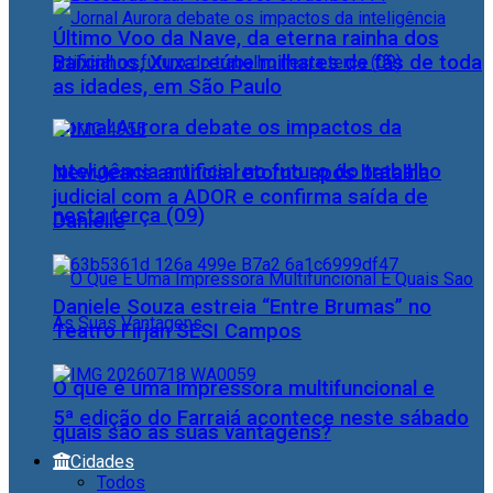
Último Voo da Nave, da eterna rainha dos
Baixinhos, Xuxa reúne milhares de fãs de toda
as idades, em São Paulo
Jornal Aurora debate os impactos da
inteligência artificial no futuro do trabalho
NewJeans anuncia retorno após batalha
judicial com a ADOR e confirma saída de
nesta terça (09)
Danielle
Daniele Souza estreia “Entre Brumas” no
Teatro Firjan SESI Campos
O que é uma impressora multifuncional e
5ª edição do Farraiá acontece neste sábado
quais são as suas vantagens?
Cidades
Todos