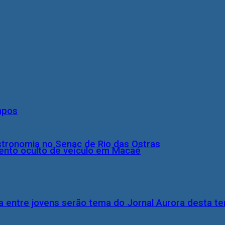
mpos
stronomia no Senac de Rio das Ostras
nto oculto de veículo em Macaé
 entre jovens serão tema do Jornal Aurora desta ter