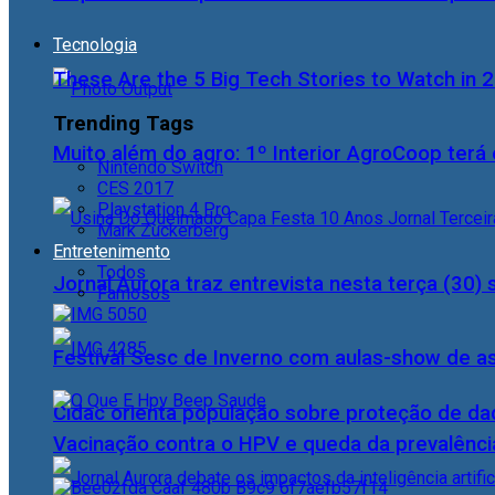
Tecnologia
These Are the 5 Big Tech Stories to Watch in 
Trending Tags
Muito além do agro: 1º Interior AgroCoop terá 
Nintendo Switch
CES 2017
Playstation 4 Pro
Mark Zuckerberg
Entretenimento
Todos
Jornal Aurora traz entrevista nesta terça (3
Famosos
Festival Sesc de Inverno com aulas-show de a
Cidac orienta população sobre proteção de da
Vacinação contra o HPV e queda da prevalência