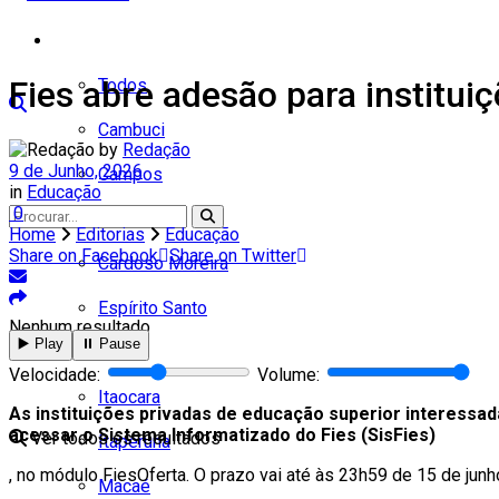
Cidades
Fies abre adesão para institui
Todos
Cambuci
by
Redação
9 de Junho, 2026
Campos
in
Educação
0
Carapebus
Home
Editorias
Educação
Share on Facebook
Share on Twitter
Cardoso Moreira
Espírito Santo
Nenhum resultado
▶️ Play
⏸️ Pause
Italva
Velocidade:
Volume:
Itaocara
As instituições privadas de educação superior interessa
acessar o Sistema Informatizado do Fies (SisFies)
Ver todos os resultados
Itaperuna
, no módulo FiesOferta. O prazo vai até às 23h59 de 15 de junho,
Macaé