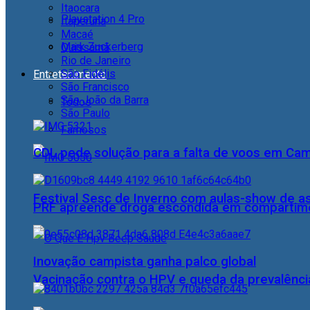
Itaocara
Playstation 4 Pro
Itaperuna
Macaé
Mark Zuckerberg
Quissamã
Rio de Janeiro
São Fidélis
Entretenimento
São Francisco
São João da Barra
Todos
São Paulo
Famosos
CDL pede solução para a falta de voos em Ca
Festival Sesc de Inverno com aulas-show de a
PRF apreende droga escondida em compartime
Inovação campista ganha palco global
Vacinação contra o HPV e queda da prevalência