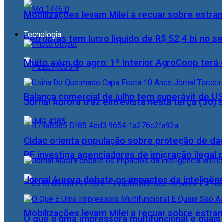
Mobilizações levam Milei a recuar sobre estran
Tecnologia
Petrobras tem lucro líquido de R$ 52,4 bi no s
Muito além do agro: 1º Interior AgroCoop terá 
Balança comercial de julho tem superávit de U
Jornal Aurora traz entrevista nesta terça (3
Cidac orienta população sobre proteção de da
PF investiga agenciadores de imigração ilegal
Jornal Aurora debate os impactos da inteligênci
Mobilizações levam Milei a recuar sobre estran
O que é uma impressora multifuncional e quai