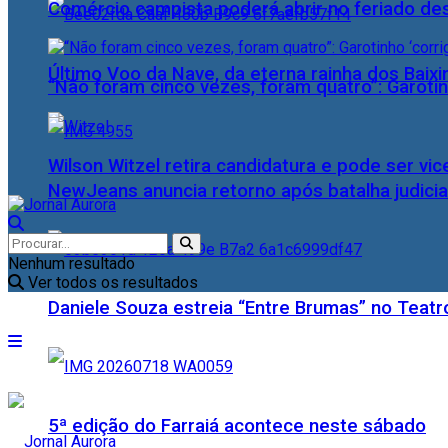
Comércio campista poderá abrir no feriado des
Último Voo da Nave, da eterna rainha dos Baix
“Não foram cinco vezes, foram quatro”: Garotin
Wilson Witzel retira candidatura e pode ser vic
NewJeans anuncia retorno após batalha judicia
Nenhum resultado
Ver todos os resultados
Daniele Souza estreia “Entre Brumas” no Teatr
5ª edição do Farraiá acontece neste sábado