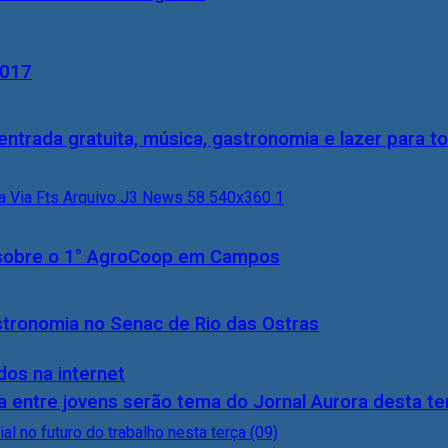
2017
entrada gratuita, música, gastronomia e lazer para to
0) sobre o 1° AgroCoop em Campos
stronomia no Senac de Rio das Ostras
dos na internet
 entre jovens serão tema do Jornal Aurora desta ter