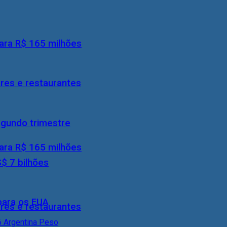
ara R$ 165 milhões
res e restaurantes
egundo trimestre
ara R$ 165 milhões
S$ 7 bilhões
 para os EUA
res e restaurantes