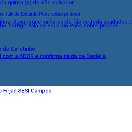
ta quinta (6) do São Salvador
inhos, Xuxa reúne milhares de fãs de toda as idades,
ho ‘corrige’ fala de Eduardo Paes sobre prisões
e de Garotinho
l com a ADOR e confirma saída de Danielle
o Firjan SESI Campos