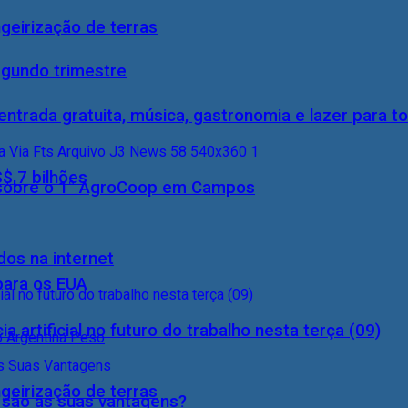
geirização de terras
egundo trimestre
entrada gratuita, música, gastronomia e lazer para to
S$ 7 bilhões
0) sobre o 1° AgroCoop em Campos
dos na internet
 para os EUA
a artificial no futuro do trabalho nesta terça (09)
geirização de terras
s são as suas vantagens?