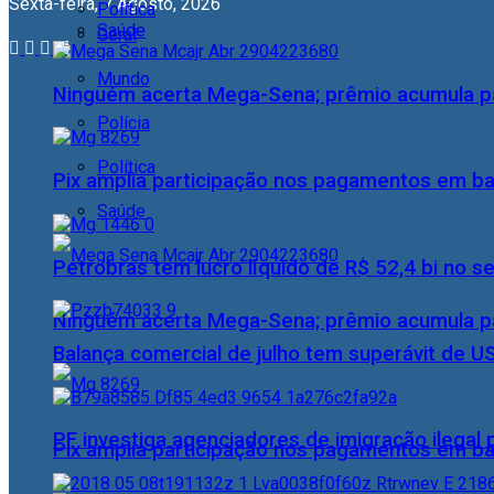
Sexta-feira, 7 Agosto, 2026
Política
Saúde
Geral
Mundo
Ninguém acerta Mega-Sena; prêmio acumula p
Polícia
Política
Pix amplia participação nos pagamentos em ba
Saúde
Petrobras tem lucro líquido de R$ 52,4 bi no s
Ninguém acerta Mega-Sena; prêmio acumula p
Balança comercial de julho tem superávit de U
PF investiga agenciadores de imigração ilegal
Pix amplia participação nos pagamentos em ba