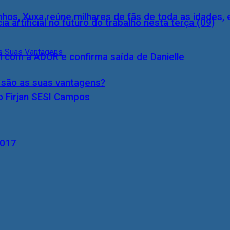
inhos, Xuxa reúne milhares de fãs de toda as idades,
a artificial no futuro do trabalho nesta terça (09)
l com a ADOR e confirma saída de Danielle
s são as suas vantagens?
o Firjan SESI Campos
2017