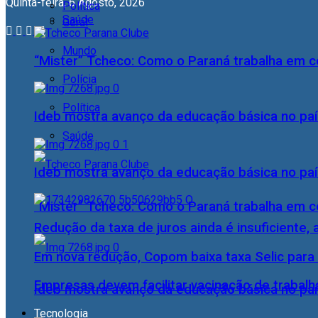
Quinta-feira, 6 Agosto, 2026
Política
Saúde
Geral
Mundo
“Mister” Tcheco: Como o Paraná trabalha em 
Polícia
Política
Ideb mostra avanço da educação básica no pa
Saúde
Ideb mostra avanço da educação básica no pa
“Mister” Tcheco: Como o Paraná trabalha em 
Redução da taxa de juros ainda é insuficiente,
Em nova redução, Copom baixa taxa Selic para
Empresas devem facilitar vacinação de trabal
Ideb mostra avanço da educação básica no pa
Tecnologia