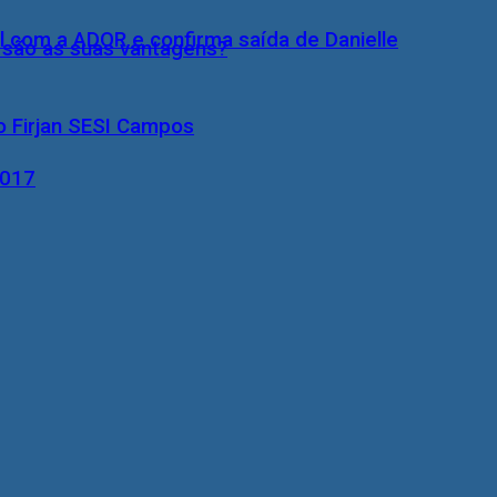
l com a ADOR e confirma saída de Danielle
s são as suas vantagens?
o Firjan SESI Campos
2017