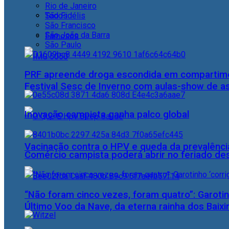
Rio de Janeiro
Todos
São Fidélis
São Francisco
São João da Barra
Famosos
São Paulo
PRF apreende droga escondida em compartime
Festival Sesc de Inverno com aulas-show de a
Inovação campista ganha palco global
Vacinação contra o HPV e queda da prevalência
Comércio campista poderá abrir no feriado des
“Não foram cinco vezes, foram quatro”: Garotin
Último Voo da Nave, da eterna rainha dos Baix