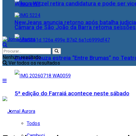
Wilson Witzel retira candidatura e pode ser vic
NewJeans anuncia retorno após batalha judicia
Câmara de São João da Barra retoma sessões o
Nenhum resultado
Daniele Souza estreia “Entre Brumas” no Teatr
Ver todos os resultados
5ª edição do Farraiá acontece neste sábado
Cidades
Todos
Cambuci