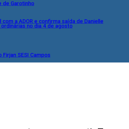
e de Garotinho
l com a ADOR e confirma saída de Danielle
rdinárias no dia 4 de agosto
o Firjan SESI Campos