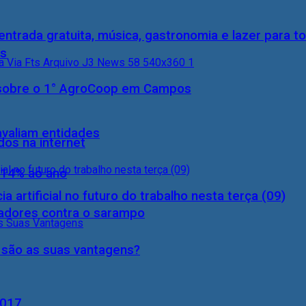
entrada gratuita, música, gastronomia e lazer para to
ís
0) sobre o 1° AgroCoop em Campos
 avaliam entidades
dos na internet
 14% ao ano
a artificial no futuro do trabalho nesta terça (09)
hadores contra o sarampo
s são as suas vantagens?
2017