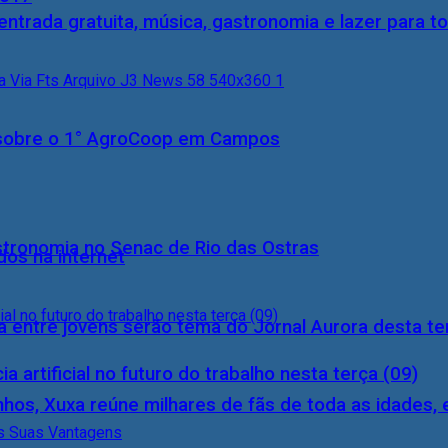
entrada gratuita, música, gastronomia e lazer para to
0) sobre o 1° AgroCoop em Campos
stronomia no Senac de Rio das Ostras
dos na internet
 entre jovens serão tema do Jornal Aurora desta ter
a artificial no futuro do trabalho nesta terça (09)
inhos, Xuxa reúne milhares de fãs de toda as idades,