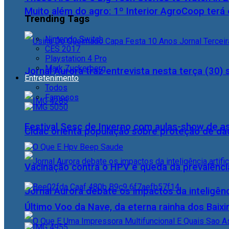
Muito além do agro: 1º Interior AgroCoop terá 
Trending Tags
Nintendo Switch
CES 2017
Playstation 4 Pro
Mark Zuckerberg
Jornal Aurora traz entrevista nesta terça (3
Entretenimento
Todos
Famosos
Festival Sesc de Inverno com aulas-show de a
Cidac orienta população sobre proteção de da
Vacinação contra o HPV e queda da prevalência
Jornal Aurora debate os impactos da inteligênci
Último Voo da Nave, da eterna rainha dos Baix