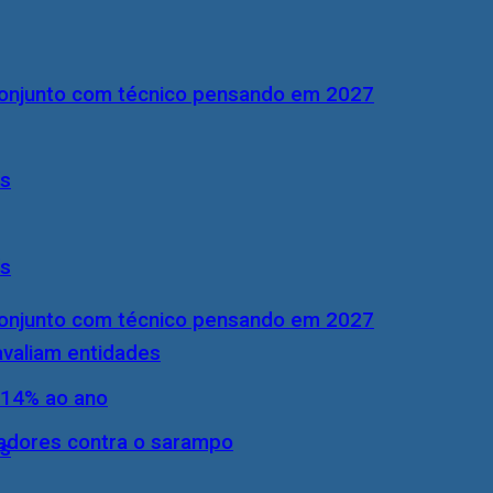
conjunto com técnico pensando em 2027
ís
ís
conjunto com técnico pensando em 2027
 avaliam entidades
 14% ao ano
hadores contra o sarampo
ís