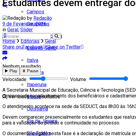
Estudantes devem entregar do
Campos
by
Redação
9 de Fevereiro, 2026
Carapebus
in
Geral
,
Slider
0
Cardoso Moreira
Home
Editorias
Geral
Share on Facebook
Share on Twitter
Espírito Santo
Italva
Nenhum resultado
▶️ Play
⏸️ Pause
Itaocara
Velocidade:
Volume:
Itaperuna
A Secretaria Municipal de Educação, Ciência e Tecnologia (SE
processo de
recadastramento dos beneficiários
e
cadastramen
Ver todos os resultados
Macaé
O atendimento acontece na sede da SEDUCT, das
8h30 às 16h
Quissamã
Devem comparecer presencialmente os estudantes que realizara
Rio de Janeiro
para a validação do pedido e continuidade no processo.
São Fidélis
O documento exigido nesta fase é a
declaração de matrícula or