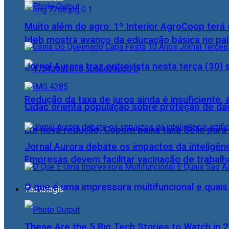
Muito além do agro: 1º Interior AgroCoop terá 
Ideb mostra avanço da educação básica no pa
Jornal Aurora traz entrevista nesta terça (3
Redução da taxa de juros ainda é insuficiente,
Cidac orienta população sobre proteção de da
Em nova redução, Copom baixa taxa Selic para
Jornal Aurora debate os impactos da inteligênci
Empresas devem facilitar vacinação de trabal
O que é uma impressora multifuncional e quai
Tecnologia
These Are the 5 Big Tech Stories to Watch in 