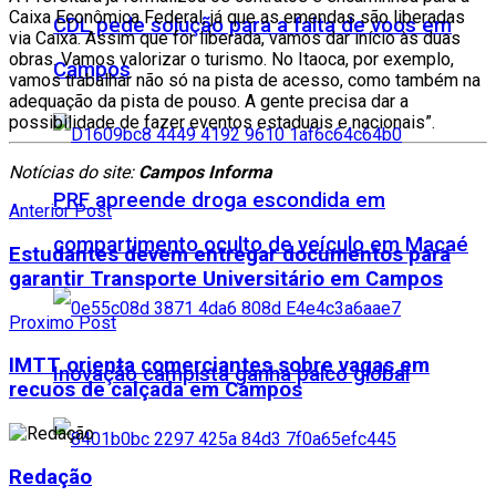
Caixa Econômica Federal, já que as emendas são liberadas
CDL pede solução para a falta de voos em
via Caixa. Assim que for liberada, vamos dar início às duas
obras. Vamos valorizar o turismo. No Itaoca, por exemplo,
Campos
vamos trabalhar não só na pista de acesso, como também na
adequação da pista de pouso. A gente precisa dar a
possibilidade de fazer eventos estaduais e nacionais”.
Notícias do site:
Campos Informa
PRF apreende droga escondida em
Anterior Post
compartimento oculto de veículo em Macaé
Estudantes devem entregar documentos para
garantir Transporte Universitário em Campos
Proximo Post
IMTT orienta comerciantes sobre vagas em
Inovação campista ganha palco global
recuos de calçada em Campos
Redação