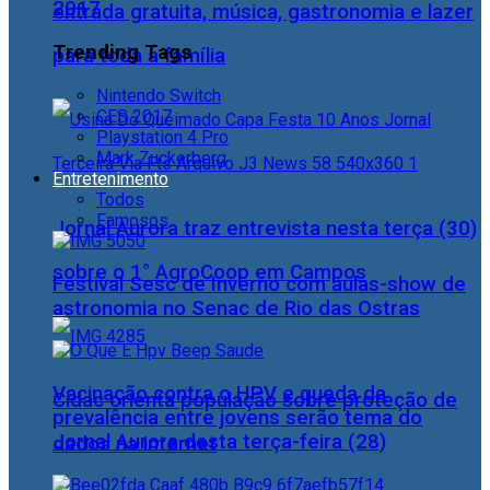
2017
entrada gratuita, música, gastronomia e lazer
Trending Tags
para toda a família
Nintendo Switch
CES 2017
Playstation 4 Pro
Mark Zuckerberg
Entretenimento
Todos
Famosos
Jornal Aurora traz entrevista nesta terça (30)
sobre o 1° AgroCoop em Campos
Festival Sesc de Inverno com aulas-show de
astronomia no Senac de Rio das Ostras
Vacinação contra o HPV e queda da
Cidac orienta população sobre proteção de
prevalência entre jovens serão tema do
Jornal Aurora desta terça-feira (28)
dados na internet