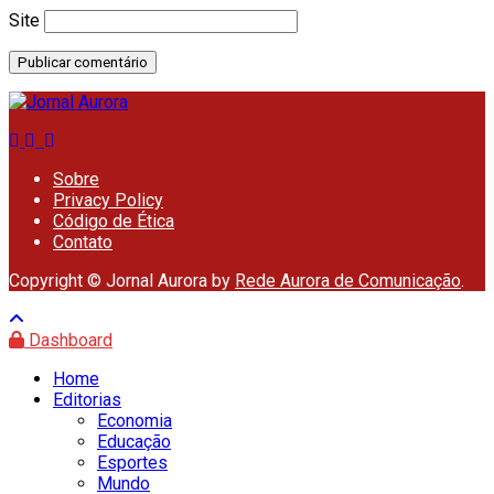
Site
Sobre
Privacy Policy
Código de Ética
Contato
Copyright © Jornal Aurora by
Rede Aurora de Comunicação
.
Dashboard
Home
Editorias
Economia
Educação
Esportes
Mundo