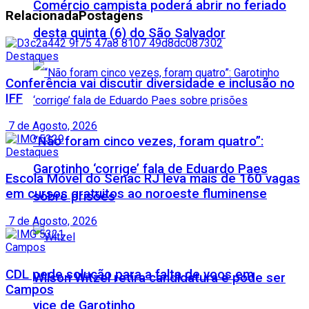
Comércio campista poderá abrir no feriado
Relacionada
Postagens
desta quinta (6) do São Salvador
Destaques
Conferência vai discutir diversidade e inclusão no
IFF
7 de Agosto, 2026
“Não foram cinco vezes, foram quatro”:
Destaques
Garotinho ‘corrige’ fala de Eduardo Paes
Escola Móvel do Senac RJ leva mais de 160 vagas
em cursos gratuitos ao noroeste fluminense
sobre prisões
7 de Agosto, 2026
Campos
CDL pede solução para a falta de voos em
Wilson Witzel retira candidatura e pode ser
Campos
vice de Garotinho