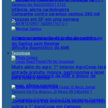
Controle do colesterol deve começar na
infância, alerta cardiologista
Campanha contra sarampo vacinou 280 mil
pessoas em SP em uma semana
Atraso na ampliação do teste do pezinho
Athletico tenta aproveitar desempenho ruim
do Santos sem Neymar
dificulta diagnóstico da AME
Tecnologia
Muito além do agro: 1º Interior AgroCoop terá
entrada gratuita, música, gastronomia e lazer
Diagnóstico precoce da AME é divisor de
para toda a família
águas, afirma paciente
Jornal Aurora traz entrevista nesta terça (30)
sobre o 1° AgroCoop em Campos