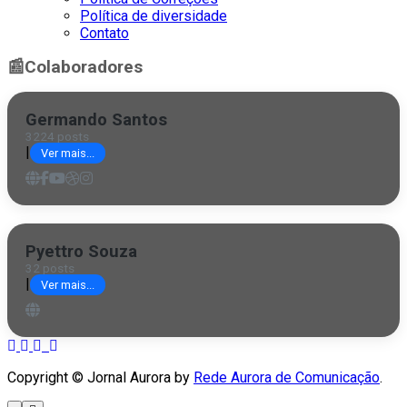
Política de diversidade
Contato
📰
Colaboradores
Germando Santos
3224 posts
|
Ver mais...
Pyettro Souza
32 posts
|
Ver mais...
Copyright © Jornal Aurora by
Rede Aurora de Comunicação
.