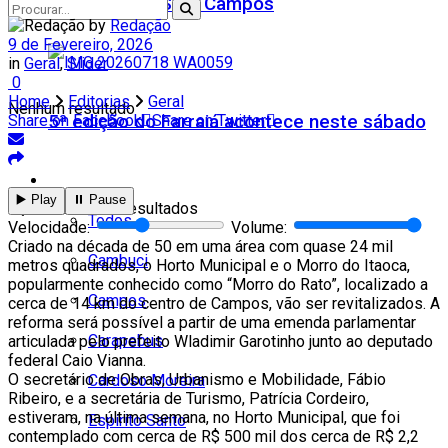
Teatro Firjan SESI Campos
by
Redação
9 de Fevereiro, 2026
in
Geral
,
Slider
0
Home
Editorias
Geral
Nenhum resultado
5ª edição do Farraiá acontece neste sábado
Share on Facebook
Share on Twitter
Cidades
▶️ Play
⏸️ Pause
Ver todos os resultados
Todos
Velocidade:
Volume:
Criado na década de 50 em uma área com quase 24 mil
Cambuci
metros quadrados, o Horto Municipal e o Morro do Itaoca,
popularmente conhecido como “Morro do Rato”, localizado a
Campos
cerca de 14 km do centro de Campos, vão ser revitalizados. A
reforma será possível a partir de uma emenda parlamentar
Carapebus
articulada pelo prefeito Wladimir Garotinho junto ao deputado
federal Caio Vianna.
O secretário de Obras, Urbanismo e Mobilidade, Fábio
Cardoso Moreira
Ribeiro, e a secretária de Turismo, Patrícia Cordeiro,
estiveram, na última semana, no Horto Municipal, que foi
Espírito Santo
contemplado com cerca de R$ 500 mil dos cerca de R$ 2,2