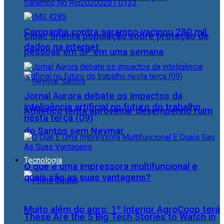
Campanha contra sarampo vacinou 280 mil
Cidac orienta população sobre proteção de
dados na internet
pessoas em SP em uma semana
Jornal Aurora debate os impactos da
inteligência artificial no futuro do trabalho
Athletico tenta aproveitar desempenho ruim
nesta terça (09)
do Santos sem Neymar
Tecnologia
O que é uma impressora multifuncional e
quais são as suas vantagens?
Muito além do agro: 1º Interior AgroCoop terá
These Are the 5 Big Tech Stories to Watch in