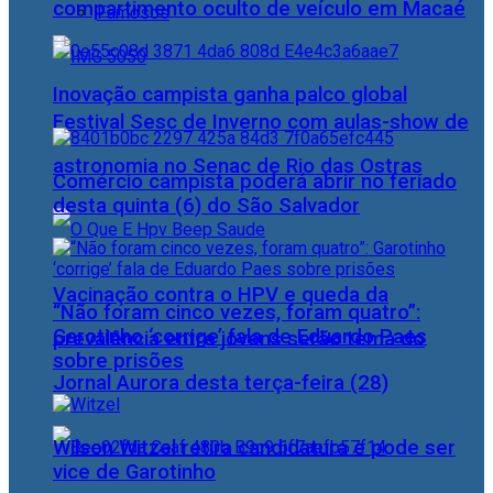
compartimento oculto de veículo em Macaé
Famosos
Inovação campista ganha palco global
Festival Sesc de Inverno com aulas-show de
astronomia no Senac de Rio das Ostras
Comércio campista poderá abrir no feriado
desta quinta (6) do São Salvador
Vacinação contra o HPV e queda da
“Não foram cinco vezes, foram quatro”:
Garotinho ‘corrige’ fala de Eduardo Paes
prevalência entre jovens serão tema do
sobre prisões
Jornal Aurora desta terça-feira (28)
Wilson Witzel retira candidatura e pode ser
vice de Garotinho