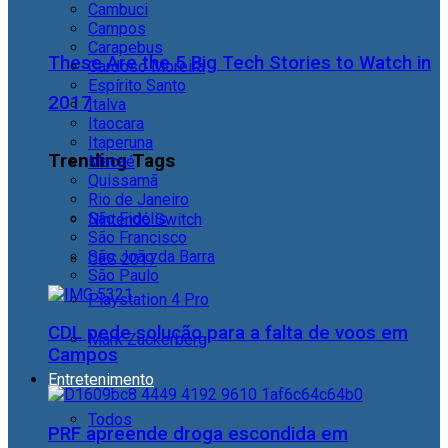
Cambuci
Campos
Carapebus
These Are the 5 Big Tech Stories to Watch in
Cardoso Moreira
Espírito Santo
2017
Italva
Itaocara
Itaperuna
Trending Tags
Macaé
Quissamã
Rio de Janeiro
São Fidélis
Nintendo Switch
São Francisco
São João da Barra
CES 2017
São Paulo
Playstation 4 Pro
CDL pede solução para a falta de voos em
Mark Zuckerberg
Campos
Entretenimento
Todos
PRF apreende droga escondida em