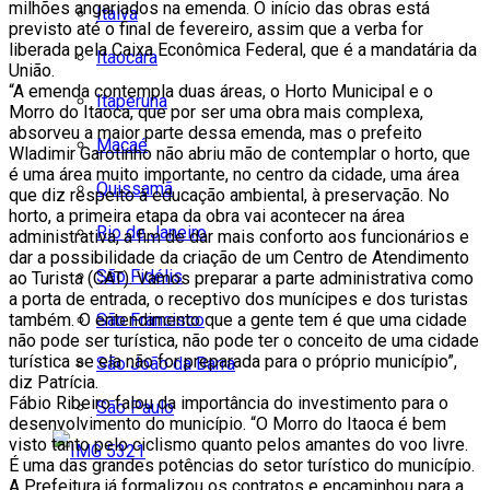
milhões angariados na emenda. O início das obras está
Italva
previsto até o final de fevereiro, assim que a verba for
liberada pela Caixa Econômica Federal, que é a mandatária da
Itaocara
União.
“A emenda contempla duas áreas, o Horto Municipal e o
Itaperuna
Morro do Itaoca, que por ser uma obra mais complexa,
absorveu a maior parte dessa emenda, mas o prefeito
Macaé
Wladimir Garotinho não abriu mão de contemplar o horto, que
é uma área muito importante, no centro da cidade, uma área
Quissamã
que diz respeito à educação ambiental, à preservação. No
horto, a primeira etapa da obra vai acontecer na área
Rio de Janeiro
administrativa, a fim de dar mais conforto aos funcionários e
dar a possibilidade da criação de um Centro de Atendimento
São Fidélis
ao Turista (CAT). Vamos preparar a parte administrativa como
a porta de entrada, o receptivo dos munícipes e dos turistas
São Francisco
também. O entendimento que a gente tem é que uma cidade
não pode ser turística, não pode ter o conceito de uma cidade
turística se ela não for preparada para o próprio município”,
São João da Barra
diz Patrícia.
Fábio Ribeiro falou da importância do investimento para o
São Paulo
desenvolvimento do município. “O Morro do Itaoca é bem
visto tanto pelo ciclismo quanto pelos amantes do voo livre.
É uma das grandes potências do setor turístico do município.
A Prefeitura já formalizou os contratos e encaminhou para a