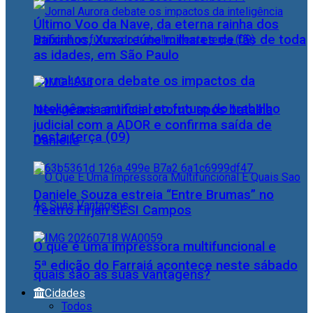
Último Voo da Nave, da eterna rainha dos
Baixinhos, Xuxa reúne milhares de fãs de toda
as idades, em São Paulo
Jornal Aurora debate os impactos da
inteligência artificial no futuro do trabalho
NewJeans anuncia retorno após batalha
judicial com a ADOR e confirma saída de
nesta terça (09)
Danielle
Daniele Souza estreia “Entre Brumas” no
Teatro Firjan SESI Campos
O que é uma impressora multifuncional e
5ª edição do Farraiá acontece neste sábado
quais são as suas vantagens?
Cidades
Todos