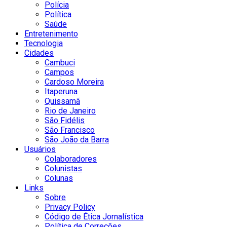
Polícia
Política
Saúde
Entretenimento
Tecnologia
Cidades
Cambuci
Campos
Cardoso Moreira
Itaperuna
Quissamã
Rio de Janeiro
São Fidélis
São Francisco
São João da Barra
Usuários
Colaboradores
Colunistas
Colunas
Links
Sobre
Privacy Policy
Código de Ética Jornalística
Política de Correções