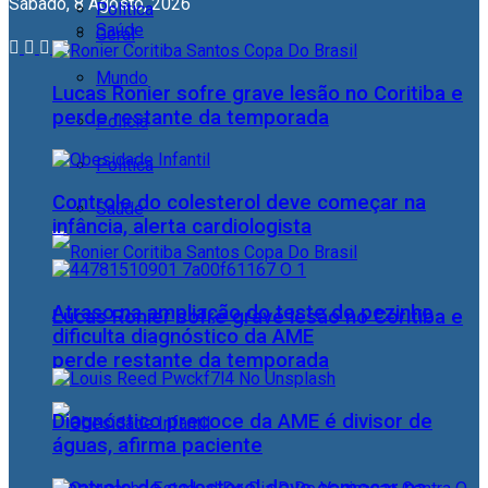
Sábado, 8 Agosto, 2026
Política
Saúde
Geral
Mundo
Lucas Ronier sofre grave lesão no Coritiba e
perde restante da temporada
Polícia
Política
Controle do colesterol deve começar na
Saúde
infância, alerta cardiologista
Atraso na ampliação do teste do pezinho
Lucas Ronier sofre grave lesão no Coritiba e
dificulta diagnóstico da AME
perde restante da temporada
Diagnóstico precoce da AME é divisor de
águas, afirma paciente