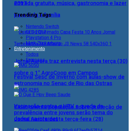
2017
entrada gratuita, música, gastronomia e lazer
Trending Tags
para toda a família
Nintendo Switch
CES 2017
Playstation 4 Pro
Mark Zuckerberg
Entretenimento
Todos
Famosos
Jornal Aurora traz entrevista nesta terça (30)
sobre o 1° AgroCoop em Campos
Festival Sesc de Inverno com aulas-show de
astronomia no Senac de Rio das Ostras
Vacinação contra o HPV e queda da
Cidac orienta população sobre proteção de
prevalência entre jovens serão tema do
dados na internet
Jornal Aurora desta terça-feira (28)