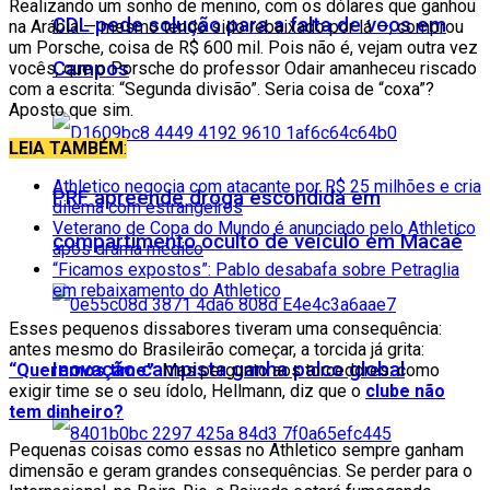
Realizando um sonho de menino, com os dólares que ganhou
CDL pede solução para a falta de voos em
na Arábia — mesmo tendo sido rebaixado por lá —, comprou
um Porsche, coisa de R$ 600 mil. Pois não é, vejam outra vez
Campos
vocês, que o Porsche do professor Odair amanheceu riscado
com a escrita: “Segunda divisão”. Seria coisa de “coxa”?
Aposto que sim.
LEIA TAMBÉM
:
Athletico negocia com atacante por R$ 25 milhões e cria
PRF apreende droga escondida em
dilema com estrangeiros
Veterano de Copa do Mundo é anunciado pelo Athletico
compartimento oculto de veículo em Macaé
após drama médico
“Ficamos expostos”: Pablo desabafa sobre Petraglia
em rebaixamento do Athletico
Esses pequenos dissabores tiveram uma consequência:
antes mesmo do Brasileirão começar, a torcida já grita:
Inovação campista ganha palco global
“Queremos time”
. Mas pergunto aos torcedores: como
exigir time se o seu ídolo, Hellmann, diz que o
clube não
tem dinheiro?
Pequenas coisas como essas no Athletico sempre ganham
dimensão e geram grandes consequências. Se perder para o