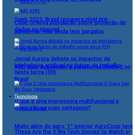
Saeb 2025: Brasil recupera nível pré-
Cidac orienta população sobre proteção de
dados na internet
pandemia, mas ainda tem gargalos
Jornal Aurora debate os impactos da
inteligência artificial no futuro do trabalho
AGU quer suspender a plataforma Discord no
nesta terça (09)
Brasil
Tecnologia
O que é uma impressora multifuncional e
quais são as suas vantagens?
Muito além do agro: 1º Interior AgroCoop terá
These Are the 5 Big Tech Stories to Watch in