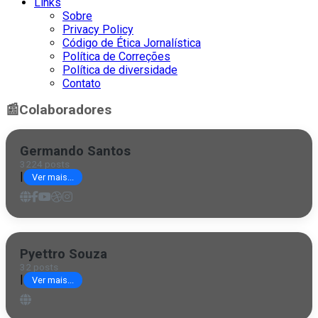
Links
Sobre
Privacy Policy
Código de Ética Jornalística
Política de Correções
Política de diversidade
Contato
📰
Colaboradores
Germando Santos
3224 posts
|
Ver mais...
Pyettro Souza
32 posts
|
Ver mais...