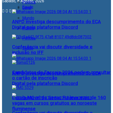
Sábado, 8 Agosto, 2026
Política
Saúde
Geral
Mundo
ANPD investiga descumprimemto do ECA
Digital pela plataforma Discord
Polícia
Política
Conferência vai discutir diversidade e
Saúde
inclusão no IFF
Candidatos do Encceja 2026 podem consultar
ANPD investiga descumprimemto do ECA
o cartão de inscrição
Digital pela plataforma Discord
Escola Móvel do Senac RJ leva mais de 160
vagas em cursos gratuitos ao noroeste
fluminense