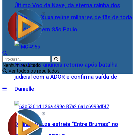
Último Voo da Nave, da eterna rainha dos
Baixinhos, Xuxa reúne milhares de fãs de toda
as idades, em São Paulo
NewJeans anuncia retorno após batalha
Nenhum resultado
Ver todos os resultados
judicial com a ADOR e confirma saída de
Danielle
Daniele Souza estreia “Entre Brumas” no