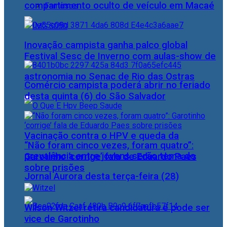
compartimento oculto de veículo em Macaé
Famosos
Inovação campista ganha palco global
Festival Sesc de Inverno com aulas-show de
astronomia no Senac de Rio das Ostras
Comércio campista poderá abrir no feriado
desta quinta (6) do São Salvador
Vacinação contra o HPV e queda da
“Não foram cinco vezes, foram quatro”:
prevalência entre jovens serão tema do
Garotinho ‘corrige’ fala de Eduardo Paes
sobre prisões
Jornal Aurora desta terça-feira (28)
Wilson Witzel retira candidatura e pode ser
vice de Garotinho