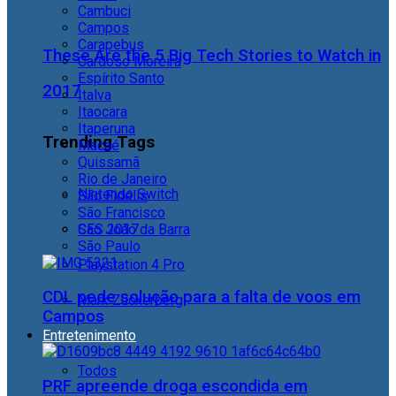
Cambuci
Campos
Carapebus
These Are the 5 Big Tech Stories to Watch in
Cardoso Moreira
Espírito Santo
2017
Italva
Itaocara
Itaperuna
Trending Tags
Macaé
Quissamã
Rio de Janeiro
Nintendo Switch
São Fidélis
São Francisco
São João da Barra
CES 2017
São Paulo
Playstation 4 Pro
CDL pede solução para a falta de voos em
Mark Zuckerberg
Campos
Entretenimento
Todos
PRF apreende droga escondida em