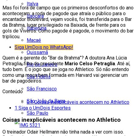
Italva
Mas foi fora de campo que os primeiros desconfortos do ano
aconteceram: a roda de pagode que atraía o público para o
Itaocara
encantador Boulevard, vejam vocês, foi transferida para o Bar
da Brahma, lugar privilegiado na Baixada, de frente para os
Itaperuna
gols de Viveros. Como pagode é pagode, o movimento do bar
triplicou.
Macaé
Siga UmDois no WhatsApp!
Quissamã
Quem é a gerente do “Bar da Brahma”? A doutora Ana Lúcia
Petraglia, filha do presidente
Mario Celso Petraglia
. Até aí,
Rio de Janeiro
tudo bem. É o jogo que se joga no Athletico. Só não entendo
como uma moça bem formada em Harvard vai gerenciar um
São Fidélis
bar de pagodeiros.
São Francisco
Conteúdo
São João da Barra
0.1
Coisas inexplicáveis acontecem no Athletico
1
Siga o UmDois Esportes
São Paulo
Coisas inexplicáveis acontecem no Athletico
O treinador Odair Hellmann não tinha nada a ver com isso.