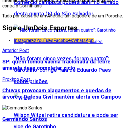
Internacional, no Beira-Rio, a Baixada estará fumegando
Comércio campista poderá abrir no feriado
contra o Corinthians.
desta quinta (6) do São Salvador
Tudo por causa de um Atletiba, um pagode e de um Porsche.
Siga o UmDois Esportes
Instagram
X
YouTube
Facebook
WhatsApp
Anterior Post
“Não foram cinco vezes, foram quatro”:
SP: quem tomou vacina fracionada da febre
amarela deve completar ciclo
Garotinho ‘corrige’ fala de Eduardo Paes
Proximo Post
sobre prisões
Chuvas provocam alagamentos e quedas de
árvores; Defesa Civil mantém alerta em Campos
Wilson Witzel retira candidatura e pode ser
Germando Santos
vice de Garotinho