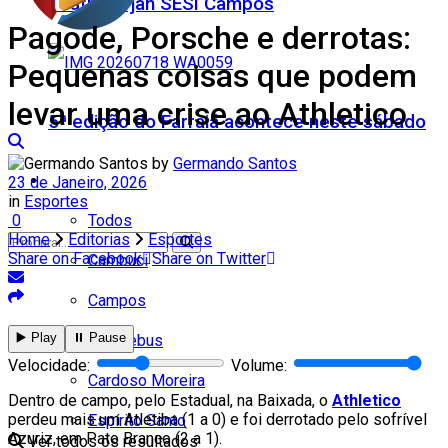
Teatro Firjan SESI Campos
Pagode, Porsche e derrotas:
Pequenas coisas que podem
levar uma crise ao Athletico
5ª edição do Farraiá acontece neste sábado
by
Germando Santos
Cidades
23 de Janeiro, 2026
in
Esportes
Todos
0
Home
Editorias
Esportes
Share on Facebook
Share on Twitter
Cambuci
Campos
▶️ Play
⏸️ Pause
Carapebus
Nenhum resultado
Velocidade:
Volume:
Cardoso Moreira
Dentro de campo, pelo Estadual, na Baixada, o
Athletico
perdeu mais um Atletiba (1 a 0) e foi derrotado pelo sofrível
Espírito Santo
Azuriz, em Pato Branco (2 a 1).
Ver todos os resultados