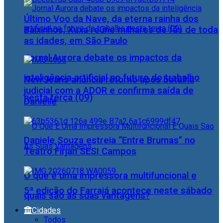
Último Voo da Nave, da eterna rainha dos
Baixinhos, Xuxa reúne milhares de fãs de toda
as idades, em São Paulo
Jornal Aurora debate os impactos da
inteligência artificial no futuro do trabalho
NewJeans anuncia retorno após batalha
judicial com a ADOR e confirma saída de
nesta terça (09)
Danielle
Daniele Souza estreia “Entre Brumas” no
Teatro Firjan SESI Campos
O que é uma impressora multifuncional e
5ª edição do Farraiá acontece neste sábado
quais são as suas vantagens?
Cidades
Todos