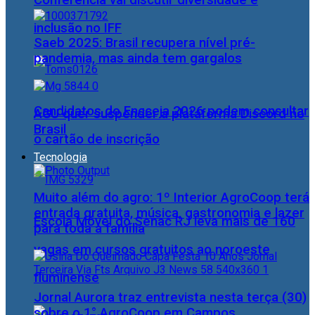
Conferência vai discutir diversidade e
inclusão no IFF
Saeb 2025: Brasil recupera nível pré-
pandemia, mas ainda tem gargalos
Candidatos do Encceja 2026 podem consultar
AGU quer suspender a plataforma Discord no
Brasil
o cartão de inscrição
Tecnologia
Muito além do agro: 1º Interior AgroCoop terá
entrada gratuita, música, gastronomia e lazer
Escola Móvel do Senac RJ leva mais de 160
para toda a família
vagas em cursos gratuitos ao noroeste
fluminense
Jornal Aurora traz entrevista nesta terça (30)
sobre o 1° AgroCoop em Campos