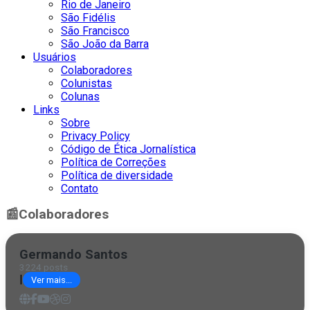
Rio de Janeiro
São Fidélis
São Francisco
São João da Barra
Usuários
Colaboradores
Colunistas
Colunas
Links
Sobre
Privacy Policy
Código de Ética Jornalística
Política de Correções
Política de diversidade
Contato
📰
Colaboradores
Germando Santos
3224 posts
|
Ver mais...