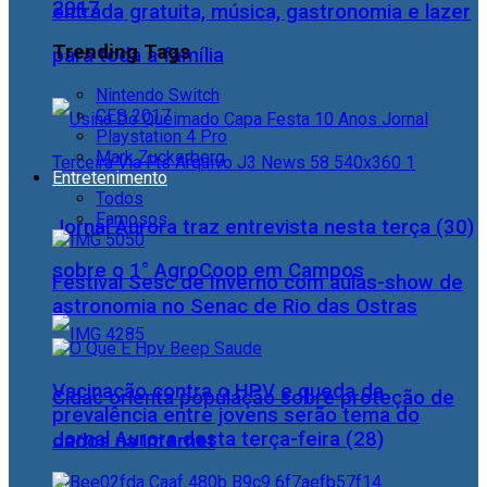
2017
entrada gratuita, música, gastronomia e lazer
Trending Tags
para toda a família
Nintendo Switch
CES 2017
Playstation 4 Pro
Mark Zuckerberg
Entretenimento
Todos
Famosos
Jornal Aurora traz entrevista nesta terça (30)
sobre o 1° AgroCoop em Campos
Festival Sesc de Inverno com aulas-show de
astronomia no Senac de Rio das Ostras
Vacinação contra o HPV e queda da
Cidac orienta população sobre proteção de
prevalência entre jovens serão tema do
Jornal Aurora desta terça-feira (28)
dados na internet