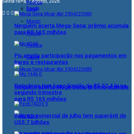
Sexta-feira, 7 Agosto, 2026
Política
Saúde
Geral
Mundo
Ninguém acerta Mega-Sena; prêmio acumula
para R$ 165 milhões
Polícia
Política
Pix amplia participação nos pagamentos em
Saúde
bares e restaurantes
Petrobras tem lucro líquido de R$ 52,4 bi no
Ninguém acerta Mega-Sena; prêmio acumula
segundo trimestre
para R$ 165 milhões
Balança comercial de julho tem superávit de
US$ 7 bilhões