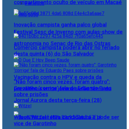
compartimento oculto de veículo em Macaé
Famosos
Inovação campista ganha palco global
Festival Sesc de Inverno com aulas-show de
astronomia no Senac de Rio das Ostras
Comércio campista poderá abrir no feriado
desta quinta (6) do São Salvador
Vacinação contra o HPV e queda da
“Não foram cinco vezes, foram quatro”:
Garotinho ‘corrige’ fala de Eduardo Paes
prevalência entre jovens serão tema do
sobre prisões
Jornal Aurora desta terça-feira (28)
Wilson Witzel retira candidatura e pode ser
vice de Garotinho