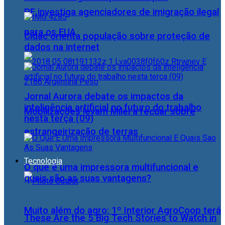
PF investiga agenciadores de imigração ilegal
para os EUA
Cidac orienta população sobre proteção de
dados na internet
Jornal Aurora debate os impactos da
inteligência artificial no futuro do trabalho
Mobilizações levam Milei a recuar sobre
nesta terça (09)
estrangeirização de terras
Tecnologia
O que é uma impressora multifuncional e
quais são as suas vantagens?
Muito além do agro: 1º Interior AgroCoop terá
These Are the 5 Big Tech Stories to Watch in