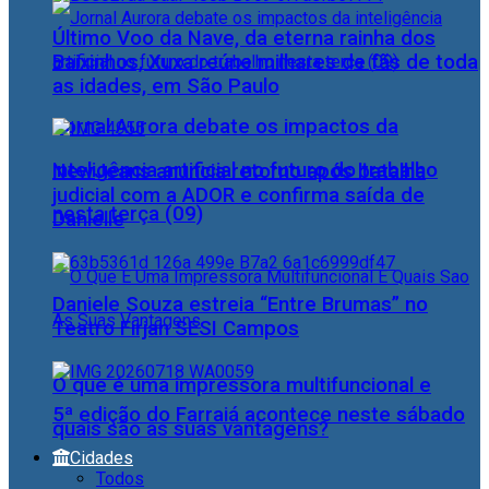
Último Voo da Nave, da eterna rainha dos
Baixinhos, Xuxa reúne milhares de fãs de toda
as idades, em São Paulo
Jornal Aurora debate os impactos da
inteligência artificial no futuro do trabalho
NewJeans anuncia retorno após batalha
judicial com a ADOR e confirma saída de
nesta terça (09)
Danielle
Daniele Souza estreia “Entre Brumas” no
Teatro Firjan SESI Campos
O que é uma impressora multifuncional e
5ª edição do Farraiá acontece neste sábado
quais são as suas vantagens?
Cidades
Todos