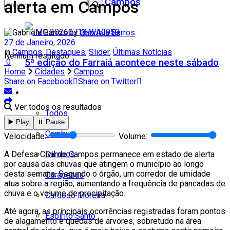
Teatro Firjan SESI Campos
alerta em Campos
by
Gabriela Barros
27 de Janeiro, 2026
in
Campos
,
Destaques
,
Slider
,
Últimas Notícias
Nenhum resultado
5ª edição do Farraiá acontece neste sábado
0
Home
Cidades
Campos
Share on Facebook
Share on Twitter
Cidades
Ver todos os resultados
Todos
▶️ Play
⏸️ Pause
Cambuci
Velocidade:
Volume:
Campos
A Defesa Civil de Campos permanece em estado de alerta
por causa das chuvas que atingem o município ao longo
desta semana. Segundo o órgão, um corredor de umidade
Carapebus
atua sobre a região, aumentando a frequência de pancadas de
chuva e o volume de precipitação.
Cardoso Moreira
Até agora, as principais ocorrências registradas foram pontos
Espírito Santo
de alagamento e quedas de árvores, sobretudo na área