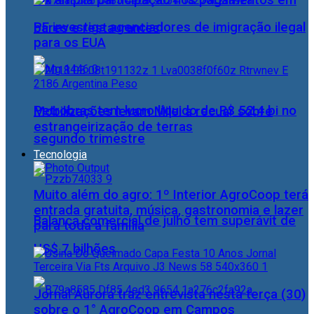
Pix amplia participação nos pagamentos em
PF investiga agenciadores de imigração ilegal
bares e restaurantes
para os EUA
Petrobras tem lucro líquido de R$ 52,4 bi no
Mobilizações levam Milei a recuar sobre
estrangeirização de terras
segundo trimestre
Tecnologia
Muito além do agro: 1º Interior AgroCoop terá
entrada gratuita, música, gastronomia e lazer
Balança comercial de julho tem superávit de
para toda a família
US$ 7 bilhões
Jornal Aurora traz entrevista nesta terça (30)
sobre o 1° AgroCoop em Campos