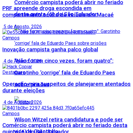
Comércio campista poderá abrir no feriado
PRF apreende droga escondida em
desta quinta (6) do São Salvador
compartimento oculto de veículo em Macaé
5 de Agosto, 2026
Campos
Inovação campista ganha palco global
“Não foram cinco vezes, foram quatro”:
4 de Agosto, 2026
Garotinho ‘corrige’ fala de Eduardo Paes
Destaques
Operação mira suspeitos de planejarem atentados
sobre prisões
durante eleições
4 de Agosto, 2026
Campos
Wilson Witzel retira candidatura e pode ser
Comércio campista poderá abrir no feriado desta
vice de Garotinho
quinta (6) do São Salvador