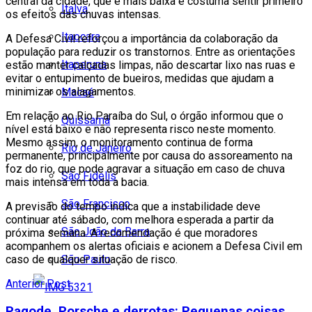
central da cidade, que é mais baixa e costuma sentir primeiro
Italva
os efeitos das chuvas intensas.
Itaocara
A Defesa Civil reforçou a importância da colaboração da
população para reduzir os transtornos. Entre as orientações
Itaperuna
estão manter calçadas limpas, não descartar lixo nas ruas e
evitar o entupimento de bueiros, medidas que ajudam a
minimizar os alagamentos.
Macaé
Em relação ao Rio Paraíba do Sul, o órgão informou que o
Quissamã
nível está baixo e não representa risco neste momento.
Mesmo assim, o monitoramento continua de forma
Rio de Janeiro
permanente, principalmente por causa do assoreamento na
foz do rio, que pode agravar a situação em caso de chuva
São Fidélis
mais intensa em toda a bacia.
São Francisco
A previsão do tempo indica que a instabilidade deve
continuar até sábado, com melhora esperada a partir da
São João da Barra
próxima semana. A recomendação é que moradores
acompanhem os alertas oficiais e acionem a Defesa Civil em
São Paulo
caso de qualquer situação de risco.
Anterior Post
Pagode, Porsche e derrotas: Pequenas coisas