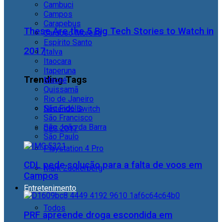
Cambuci
Campos
Carapebus
These Are the 5 Big Tech Stories to Watch in
Cardoso Moreira
Espírito Santo
2017
Italva
Itaocara
Itaperuna
Trending Tags
Macaé
Quissamã
Rio de Janeiro
São Fidélis
Nintendo Switch
São Francisco
São João da Barra
CES 2017
São Paulo
Playstation 4 Pro
CDL pede solução para a falta de voos em
Mark Zuckerberg
Campos
Entretenimento
Todos
PRF apreende droga escondida em