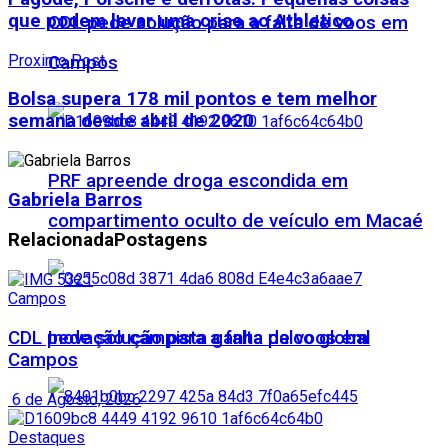
que podem levar uma crise ao Athletico
CDL pede solução para a falta de voos em
Proximo Post
Campos
Bolsa supera 178 mil pontos e tem melhor
semana desde abril de 2020
PRF apreende droga escondida em
Gabriela Barros
compartimento oculto de veículo em Macaé
Relacionada
Postagens
Campos
CDL pede solução para a falta de voos em
Inovação campista ganha palco global
Campos
6 de Agosto, 2026
Destaques