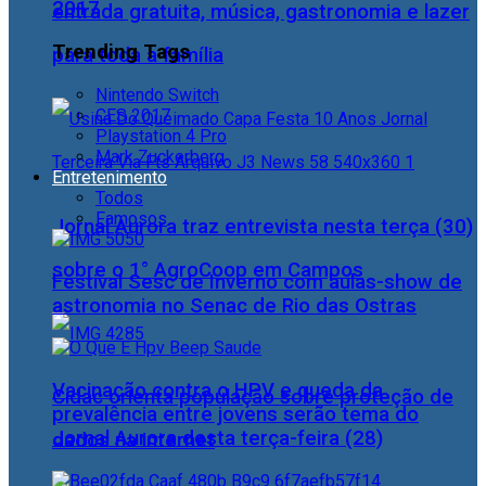
2017
entrada gratuita, música, gastronomia e lazer
Trending Tags
para toda a família
Nintendo Switch
CES 2017
Playstation 4 Pro
Mark Zuckerberg
Entretenimento
Todos
Famosos
Jornal Aurora traz entrevista nesta terça (30)
sobre o 1° AgroCoop em Campos
Festival Sesc de Inverno com aulas-show de
astronomia no Senac de Rio das Ostras
Vacinação contra o HPV e queda da
Cidac orienta população sobre proteção de
prevalência entre jovens serão tema do
Jornal Aurora desta terça-feira (28)
dados na internet