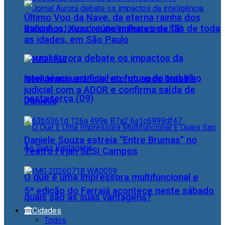
Último Voo da Nave, da eterna rainha dos
Baixinhos, Xuxa reúne milhares de fãs de toda
as idades, em São Paulo
Jornal Aurora debate os impactos da
inteligência artificial no futuro do trabalho
NewJeans anuncia retorno após batalha
judicial com a ADOR e confirma saída de
nesta terça (09)
Danielle
Daniele Souza estreia “Entre Brumas” no
Teatro Firjan SESI Campos
O que é uma impressora multifuncional e
5ª edição do Farraiá acontece neste sábado
quais são as suas vantagens?
Cidades
Todos