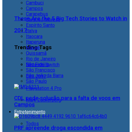
Cambuci
Campos
Carapebus
These Are the 5 Big Tech Stories to Watch in
Cardoso Moreira
Espírito Santo
2017
Italva
Itaocara
Itaperuna
Trending Tags
Macaé
Quissamã
Rio de Janeiro
São Fidélis
Nintendo Switch
São Francisco
São João da Barra
CES 2017
São Paulo
Playstation 4 Pro
CDL pede solução para a falta de voos em
Mark Zuckerberg
Campos
Entretenimento
Todos
PRF apreende droga escondida em