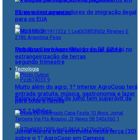
Pix amplia participação nos pagamentos em
PF investiga agenciadores de imigração ilegal
bares e restaurantes
para os EUA
Petrobras tem lucro líquido de R$ 52,4 bi no
Mobilizações levam Milei a recuar sobre
estrangeirização de terras
segundo trimestre
Tecnologia
Muito além do agro: 1º Interior AgroCoop terá
entrada gratuita, música, gastronomia e lazer
Balança comercial de julho tem superávit de
para toda a família
US$ 7 bilhões
Jornal Aurora traz entrevista nesta terça (30)
sobre o 1° AgroCoop em Campos