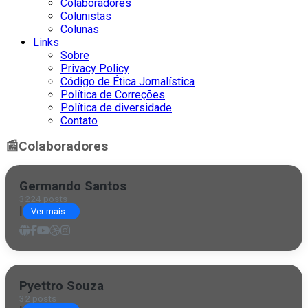
Colaboradores
Colunistas
Colunas
Links
Sobre
Privacy Policy
Código de Ética Jornalística
Política de Correções
Política de diversidade
Contato
📰
Colaboradores
Germando Santos
3224 posts
|
Ver mais...
Pyettro Souza
32 posts