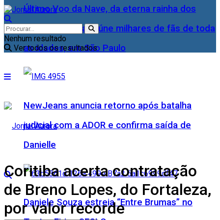
Último Voo da Nave, da eterna rainha dos
Baixinhos, Xuxa reúne milhares de fãs de toda
Nenhum resultado
as idades, em São Paulo
Ver todos os resultados
NewJeans anuncia retorno após batalha
judicial com a ADOR e confirma saída de
Danielle
Coritiba acerta contratação
de Breno Lopes, do Fortaleza,
Daniele Souza estreia “Entre Brumas” no
por valor recorde