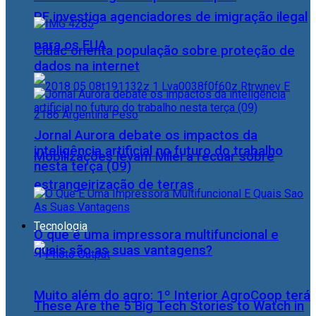
PF investiga agenciadores de imigração ilegal
para os EUA
Cidac orienta população sobre proteção de
dados na internet
Jornal Aurora debate os impactos da
inteligência artificial no futuro do trabalho
Mobilizações levam Milei a recuar sobre
nesta terça (09)
estrangeirização de terras
Tecnologia
O que é uma impressora multifuncional e
quais são as suas vantagens?
Muito além do agro: 1º Interior AgroCoop terá
These Are the 5 Big Tech Stories to Watch in