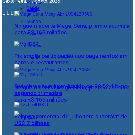
Sexta-feira, 7 Agosto, 2026
Política
Saúde
Geral
Mundo
Ninguém acerta Mega-Sena; prêmio acumula
para R$ 165 milhões
Polícia
Política
Pix amplia participação nos pagamentos em
Saúde
bares e restaurantes
Petrobras tem lucro líquido de R$ 52,4 bi no
Ninguém acerta Mega-Sena; prêmio acumula
segundo trimestre
para R$ 165 milhões
Balança comercial de julho tem superávit de
US$ 7 bilhões