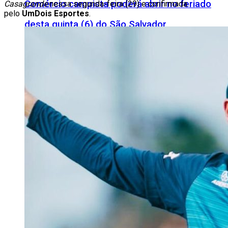
Comércio campista poderá abrir no feriado
Casagrande
nessa segunda-feira (29) e confirmada
pelo
UmDois Esportes
.
desta quinta (6) do São Salvador
“Não foram cinco vezes, foram quatro”:
Garotinho ‘corrige’ fala de Eduardo Paes
sobre prisões
Wilson Witzel retira candidatura e pode ser
vice de Garotinho