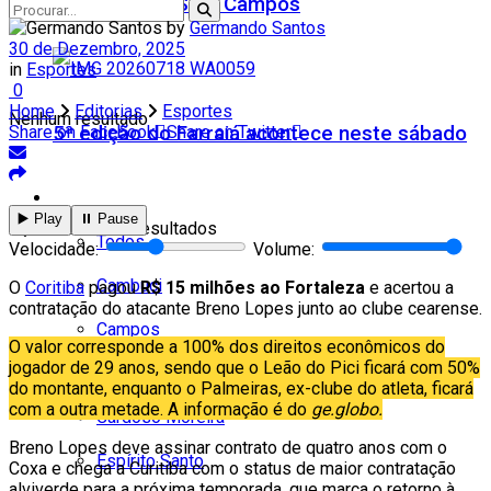
Teatro Firjan SESI Campos
by
Germando Santos
30 de Dezembro, 2025
in
Esportes
0
Home
Editorias
Esportes
Nenhum resultado
5ª edição do Farraiá acontece neste sábado
Share on Facebook
Share on Twitter
Cidades
▶️ Play
⏸️ Pause
Ver todos os resultados
Todos
Velocidade:
Volume:
Cambuci
O
Coritiba
pagou
R$ 15 milhões ao Fortaleza
e acertou a
contratação do atacante Breno Lopes junto ao clube cearense.
Campos
O valor corresponde a 100% dos direitos econômicos do
jogador de 29 anos, sendo que o Leão do Pici ficará com 50%
Carapebus
do montante, enquanto o Palmeiras, ex-clube do atleta, ficará
com a outra metade. A informação é do
ge.globo.
Cardoso Moreira
Breno Lopes deve assinar contrato de quatro anos com o
Espírito Santo
Coxa e chega a Curitiba com o status de maior contratação
alviverde para a próxima temporada, que marca o retorno à