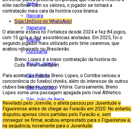
Italva
elite nacional. Com os valores, o jogador se tornará a
contratação mais cara da história coxa-branca.
Itaocara
Siga UmDois no WhatsApp!
Itaperuna
O atacante estava no Fortaleza desde 2024 e fez 84 jogos,
com 15 gols e dez assistências anotadas. Em 2025, foi o
Macaé
segundo jogador mais utilizado pelo time cearense, que
acabou rebaixado no Brasileirão.
Quissamã
Breno Lopes é a maior contratação da história do
Rio de Janeiro
Coxa. Foto: IconSport
São Fidélis
Para acertar a vinda de Breno Lopes, o Coritiba venceu a
concorrência do futebol chinês, além do interesse de outros
clubes brasileiros, como o Vitória. Curiosamente, Breno
São Francisco
Lopes soma uma passagem apagada pelo rival Athletico.
São João da Barra
Revelado pelo Joinville, o atleta passou por Juventude e
Figueirense antes de chegar ao Furacão em 2020. No entanto,
São Paulo
disputou apenas cinco partidas pelo Furacão e, sem
conseguir se firmar, acabou emprestado para o Figueirense e,
na sequência, novamente para o Juventude.