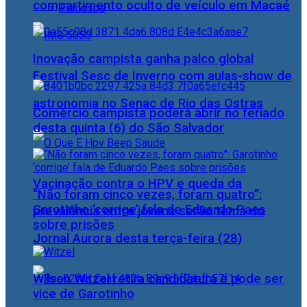
compartimento oculto de veículo em Macaé
Famosos
Inovação campista ganha palco global
Festival Sesc de Inverno com aulas-show de
astronomia no Senac de Rio das Ostras
Comércio campista poderá abrir no feriado
desta quinta (6) do São Salvador
Vacinação contra o HPV e queda da
“Não foram cinco vezes, foram quatro”:
Garotinho ‘corrige’ fala de Eduardo Paes
prevalência entre jovens serão tema do
sobre prisões
Jornal Aurora desta terça-feira (28)
Wilson Witzel retira candidatura e pode ser
vice de Garotinho