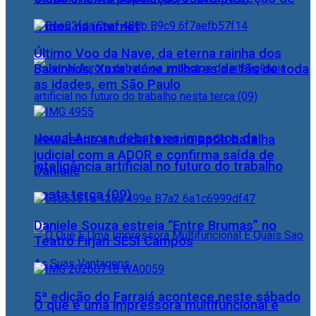
dados na internet
Último Voo da Nave, da eterna rainha dos
Baixinhos, Xuxa reúne milhares de fãs de toda
as idades, em São Paulo
Jornal Aurora debate os impactos da
NewJeans anuncia retorno após batalha
judicial com a ADOR e confirma saída de
inteligência artificial no futuro do trabalho
Danielle
nesta terça (09)
Daniele Souza estreia “Entre Brumas” no
Teatro Firjan SESI Campos
5ª edição do Farraiá acontece neste sábado
O que é uma impressora multifuncional e