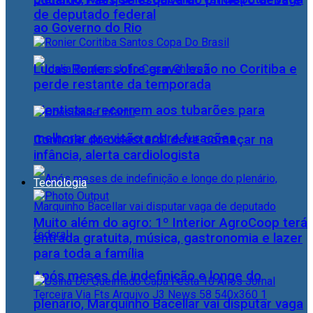
Eduardo Paes se esquiva do primeiro debate
de deputado federal
ao Governo do Rio
Lucas Ronier sofre grave lesão no Coritiba e
perde restante da temporada
Cientistas recorrem aos tubarões para
melhorar previsão sobre furacões
Controle do colesterol deve começar na
infância, alerta cardiologista
Tecnologia
Muito além do agro: 1º Interior AgroCoop terá
entrada gratuita, música, gastronomia e lazer
para toda a família
Após meses de indefinição e longe do
plenário, Marquinho Bacellar vai disputar vaga