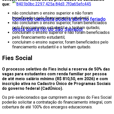
que:
não concluíram o ensino superior e não foram
beneficiados pelo financiamento estudantil;
Comércio campista poderá abrir no feriado
não concluíram o ensino superior, foram beneficiados
pelo financiamento estudantil e o tenham quitado;
desta quinta (6) do São Salvador
concluíram o ensino superior e não foram beneficiados
pelo financiamento estudantil;
concluíram o ensino superior, foram beneficiados pelo
financiamento estudantil e o tenham quitado.
Fies Social
O processo seletivo do Fies inclui a reserva de 50% das
vagas para estudantes com renda familiar por pessoa
de até meio salário mínimo (R$ 810,50, em 2026) e com
inscrição ativa no Cadastro Único de Programas Sociais
do governo federal (CadÚnico).
Os pré-selecionados que cumprirem as regras do Fies Social
poderão solicitar a contratação do financiamento integral, com
cobertura de até 100% dos encargos educacionais.