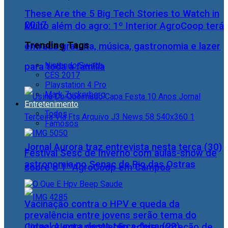
These Are the 5 Big Tech Stories to Watch in
2017
Muito além do agro: 1º Interior AgroCoop terá
Trending Tags
entrada gratuita, música, gastronomia e lazer
Nintendo Switch
para toda a família
CES 2017
Playstation 4 Pro
Mark Zuckerberg
Entretenimento
Todos
Famosos
Jornal Aurora traz entrevista nesta terça (30)
Festival Sesc de Inverno com aulas-show de
astronomia no Senac de Rio das Ostras
sobre o 1° AgroCoop em Campos
Vacinação contra o HPV e queda da
prevalência entre jovens serão tema do
Jornal Aurora desta terça-feira (28)
Cidac orienta população sobre proteção de