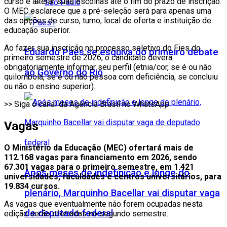
curso e alterar suas escolhas até o fim do prazo de inscrição.
São Paulo
O MEC esclarece que a pré-seleção será para apenas uma
das opções de curso, turno, local de oferta e instituição de
educação superior.
Ao fazer sua inscrição no processo seletivo do Fies do
Eduardo Paes se esquiva do primeiro debate
primeiro semestre de 2026, o candidato deverá
obrigatoriamente informar seu perfil (etnia/cor, se é ou não
ao Governo do Rio
quilombola, se é ou não pessoa com deficiência, se concluiu
ou não o ensino superior).
>> Siga o canal da Agência Brasil no WhatsApp
Vagas
O Ministério da Educação (MEC) ofertará mais de
112.168 vagas para financiamento em 2026, sendo
67.301 vagas para o primeiro semestre, em 1.421
Após meses de indefinição e longe do
universidades, faculdades e centros universitários, para
19.834 cursos.
plenário, Marquinho Bacellar vai disputar vaga
As vagas que eventualmente não forem ocupadas nesta
de deputado federal
edição serão ofertadas no segundo semestre.