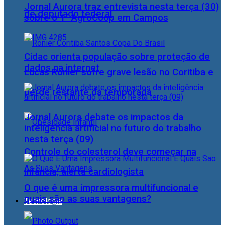
Jornal Aurora traz entrevista nesta terça (30)
de deputado federal
sobre o 1° AgroCoop em Campos
Cidac orienta população sobre proteção de
dados na internet
Lucas Ronier sofre grave lesão no Coritiba e
perde restante da temporada
Jornal Aurora debate os impactos da
inteligência artificial no futuro do trabalho
nesta terça (09)
Controle do colesterol deve começar na
infância, alerta cardiologista
O que é uma impressora multifuncional e
quais são as suas vantagens?
Tecnologia