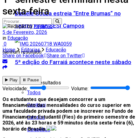
sexta-feira
Daniele Souza estreia “Entre Brumas” no
Teatro Firjan SESI Campos
by
Redação
5 de Fevereiro, 2026
in
Educação
0
Home
Editorias
Educação
Nenhum resultado
Share on Facebook
Share on Twitter
5ª edição do Farraiá acontece neste sábado
Cidades
▶️ Play
⏸️ Pause
Ver todos os resultados
Velocidade:
Volume:
Todos
Os estudantes que desejam concorrer a um
Cambuci
financiamento das mensalidades do curso superior em
uma faculdade privada podem se inscrever no Fundo de
Financiamento Estudantil (Fies) do primeiro semestre de
Campos
2026, até às 23 horas e 59 minutos desta sexta-feira (6),
horário de Brasília.
Carapebus