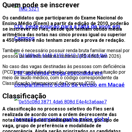
Quem pode se inscrever
Os candidatos que participaram do Exame Nacional do
Ensino Médio (Enem) a partir da edição de 2010, poderão
CDL pede solução para a falta de voos em
se inscrever no Fies, desde que tenham obtido média
aritmética das notas nas cinco provas igual ou superior
Campos
a 450 pontos e não tenham zerado a prova de redação.
Também é necessário possuir renda bruta familiar mensal por
pessoa de até três salários mínimos (R$ 4.863, em 2026).
No caso das vagas destinadas às pessoas com deficiência
(PCD), os candidatos deverão comprovar a sua situação por
PRF apreende droga escondida em
meio de laudo médico, com o código correspondente da
Classificação Internacional de Doenças (CID).
compartimento oculto de veículo em Macaé
Classificação
A classificação no processo seletivo do Fies será
realizada de acordo com a ordem decrescente das
Inovação campista ganha palco global
notas obtidas pelos candidatos no Enem, por tipo de
vaga, grupo de preferência e modalidade de
concorrência. Ainda serão priorizados os candidatos