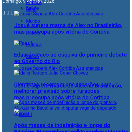
Domingo, 9 Agosto, 2026
Política
Saúde
Geral
Mundo
Josué supera marca de Alex no Brasileirão,
mas preocupa após vitória do Coritiba
Polícia
Política
Eduardo Paes se esquiva do primeiro debate
Saúde
ao Governo do Rio
Cientistas recorrem aos tubarões para
Josué supera marca de Alex no Brasileirão,
melhorar previsão sobre furacões
mas preocupa após vitória do Coritiba
Após meses de indefinição e longe do
plenário, Marquinho Bacellar vai disputar vaga