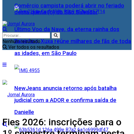
Comércio campista poderá abrir no feriado
desta quinta (6) do São Salvador
Último Voo da Nave, da eterna rainha dos
Baixinhos, Xuxa reúne milhares de fãs de toda
Nenhum resultado
Ver todos os resultados
as idades, em São Paulo
NewJeans anuncia retorno após batalha
judicial com a ADOR e confirma saída de
Danielle
Fies 2026: inscrições para o
1º semestre terminam nesta