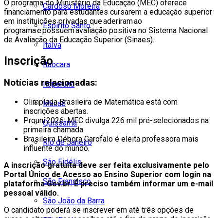
O programa do Ministério da Educação (MEC) oferece
Cardoso Moreira
financiamento para estudantes cursarem a educação superior
em instituições privadas que aderiram ao
Espírito Santo
programa e possuem avaliação positiva no Sistema Nacional
de Avaliação da Educação Superior (Sinaes).
Italva
Inscrição
Itaocara
Notícias relacionadas:
Itaperuna
Olimpíada Brasileira de Matemática está com
Macaé
inscrições abertas.
Prouni 2026: MEC divulga 226 mil pré-selecionados na
Quissamã
primeira chamada.
Brasileira Débora Garofalo é eleita professora mais
Rio de Janeiro
influente do mundo.
São Fidélis
A inscrição gratuita deve ser feita exclusivamente pelo
Portal Único de Acesso ao Ensino Superior com login na
São Francisco
plataforma Gov.br. É preciso também informar um e-mail
pessoal válido.
São João da Barra
O candidato poderá se inscrever em até três opções de