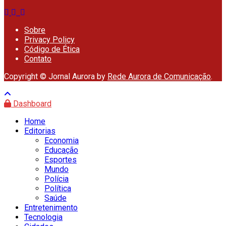
Sobre
Privacy Policy
Código de Ética
Contato
Copyright © Jornal Aurora by
Rede Aurora de Comunicação
.
Dashboard
Home
Editorias
Economia
Educação
Esportes
Mundo
Polícia
Política
Saúde
Entretenimento
Tecnologia