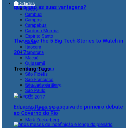
Cidades
quais são as suas vantagens?
Todos
Cambuci
Campos
Carapebus
Cardoso Moreira
Espírito Santo
These Are the 5 Big Tech Stories to Watch in
Italva
Itaocara
2017
Itaperuna
Macaé
Quissamã
Trending Tags
Rio de Janeiro
São Fidélis
São Francisco
São João da Barra
Nintendo Switch
São Paulo
CES 2017
Eduardo Paes se esquiva do primeiro debate
Playstation 4 Pro
ao Governo do Rio
Mark Zuckerberg