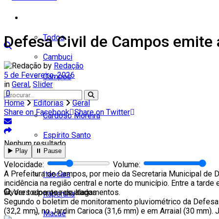
Cidades
Defesa Civil de Campos emite a
Todos
Cambuci
by
Redação
5 de Fevereiro, 2026
Campos
in
Geral
,
Slider
0
Carapebus
Home
Editorias
Geral
Share on Facebook
Share on Twitter
Cardoso Moreira
Espírito Santo
Nenhum resultado
▶️ Play
⏸️ Pause
Italva
Velocidade:
Volume:
A Prefeitura de Campos, por meio da Secretaria Municipal de De
Itaocara
incidência na região central e norte do município. Entre a tar
árvores e pontos de alagamentos.
Ver todos os resultados
Itaperuna
Segundo o boletim de monitoramento pluviométrico da Defesa C
(32,2 mm), no Jardim Carioca (31,6 mm) e em Arraial (30 mm). 
Macaé