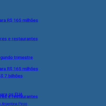
ara R$ 165 milhões
res e restaurantes
egundo trimestre
ara R$ 165 milhões
S$ 7 bilhões
 para os EUA
res e restaurantes