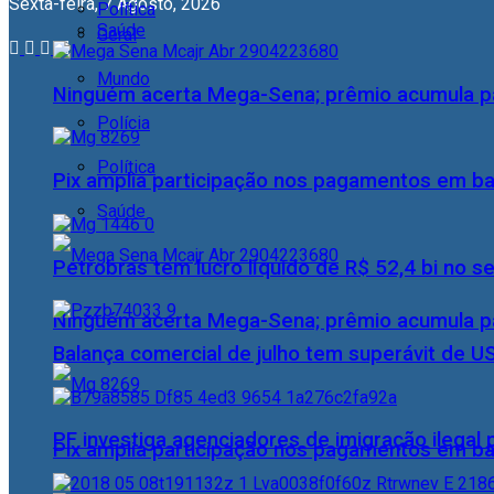
Sexta-feira, 7 Agosto, 2026
Política
Saúde
Geral
Mundo
Ninguém acerta Mega-Sena; prêmio acumula p
Polícia
Política
Pix amplia participação nos pagamentos em ba
Saúde
Petrobras tem lucro líquido de R$ 52,4 bi no s
Ninguém acerta Mega-Sena; prêmio acumula p
Balança comercial de julho tem superávit de U
PF investiga agenciadores de imigração ilegal
Pix amplia participação nos pagamentos em ba