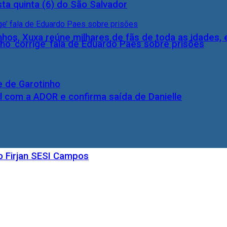
ta quinta (6) do São Salvador
inhos, Xuxa reúne milhares de fãs de toda as idades,
ho ‘corrige’ fala de Eduardo Paes sobre prisões
e de Garotinho
l com a ADOR e confirma saída de Danielle
o Firjan SESI Campos