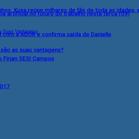
inhos, Xuxa reúne milhares de fãs de toda as idades,
a artificial no futuro do trabalho nesta terça (09)
l com a ADOR e confirma saída de Danielle
s são as suas vantagens?
o Firjan SESI Campos
2017