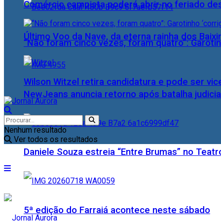
Comércio campista poderá abrir no feriado des
Último Voo da Nave, da eterna rainha dos Baix
“Não foram cinco vezes, foram quatro”: Garotin
Wilson Witzel retira candidatura e pode ser vic
NewJeans anuncia retorno após batalha judicia
Nenhum resultado
Ver todos os resultados
Daniele Souza estreia “Entre Brumas” no Teatr
5ª edição do Farraiá acontece neste sábado