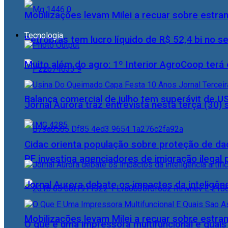
Mobilizações levam Milei a recuar sobre estran
Tecnologia
Petrobras tem lucro líquido de R$ 52,4 bi no s
Muito além do agro: 1º Interior AgroCoop terá 
Balança comercial de julho tem superávit de U
Jornal Aurora traz entrevista nesta terça (3
Cidac orienta população sobre proteção de da
PF investiga agenciadores de imigração ilegal
Jornal Aurora debate os impactos da inteligênci
Mobilizações levam Milei a recuar sobre estran
O que é uma impressora multifuncional e quai