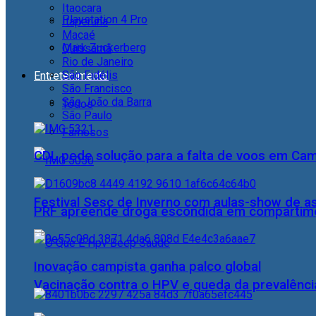
Itaocara
Playstation 4 Pro
Itaperuna
Macaé
Mark Zuckerberg
Quissamã
Rio de Janeiro
São Fidélis
Entretenimento
São Francisco
São João da Barra
Todos
São Paulo
Famosos
CDL pede solução para a falta de voos em Ca
Festival Sesc de Inverno com aulas-show de a
PRF apreende droga escondida em compartime
Inovação campista ganha palco global
Vacinação contra o HPV e queda da prevalência