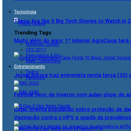
Tecnologia
These Are the 5 Big Tech Stories to Watch in 
Trending Tags
Muito além do agro: 1º Interior AgroCoop terá 
Nintendo Switch
CES 2017
Playstation 4 Pro
Mark Zuckerberg
Entretenimento
Todos
Jornal Aurora traz entrevista nesta terça (3
Famosos
Festival Sesc de Inverno com aulas-show de a
Cidac orienta população sobre proteção de da
Vacinação contra o HPV e queda da prevalência