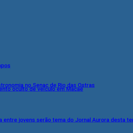
mpos
stronomia no Senac de Rio das Ostras
nto oculto de veículo em Macaé
 entre jovens serão tema do Jornal Aurora desta ter