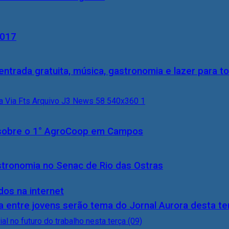
2017
entrada gratuita, música, gastronomia e lazer para to
0) sobre o 1° AgroCoop em Campos
stronomia no Senac de Rio das Ostras
dos na internet
 entre jovens serão tema do Jornal Aurora desta ter