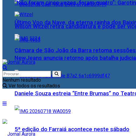
“Não foram cinco vezes, foram quatro”: Garotin
Último Voo da Nave, da eterna rainha dos Baix
Wilson Witzel retira candidatura e pode ser vic
Câmara de São João da Barra retoma sessões o
NewJeans anuncia retorno após batalha judicia
Nenhum resultado
Ver todos os resultados
Daniele Souza estreia “Entre Brumas” no Teatr
5ª edição do Farraiá acontece neste sábado