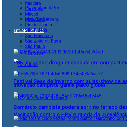
Itaocara
Playstation 4 Pro
Itaperuna
Macaé
Mark Zuckerberg
Quissamã
Rio de Janeiro
São Fidélis
Entretenimento
São Francisco
São João da Barra
Todos
São Paulo
Famosos
PRF apreende droga escondida em compartime
Festival Sesc de Inverno com aulas-show de a
Inovação campista ganha palco global
Comércio campista poderá abrir no feriado des
Vacinação contra o HPV e queda da prevalência