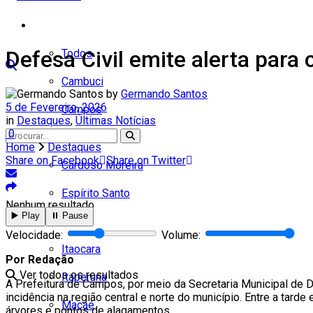
Cidades
Defesa Civil emite alerta para
Todos
Cambuci
by
Germando Santos
5 de Fevereiro, 2026
Campos
in
Destaques
,
Últimas Notícias
0
Carapebus
Home
Destaques
Share on Facebook
Share on Twitter
Cardoso Moreira
Espírito Santo
Nenhum resultado
▶️ Play
⏸️ Pause
Italva
Velocidade:
Volume:
Itaocara
Por Redação
Ver todos os resultados
Itaperuna
A Prefeitura de Campos, por meio da Secretaria Municipal de De
incidência na região central e norte do município. Entre a tar
Macaé
árvores e pontos de alagamentos.