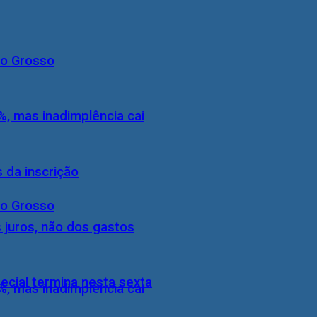
to Grosso
, mas inadimplência cai
 da inscrição
to Grosso
 juros, não dos gastos
ecial termina nesta sexta
, mas inadimplência cai