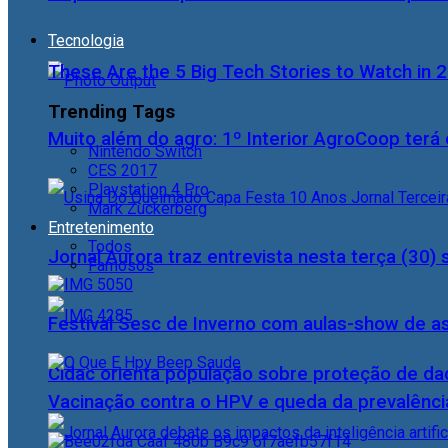
Tecnologia
These Are the 5 Big Tech Stories to Watch in 
Trending Tags
Muito além do agro: 1º Interior AgroCoop terá 
Nintendo Switch
CES 2017
Playstation 4 Pro
Mark Zuckerberg
Entretenimento
Todos
Jornal Aurora traz entrevista nesta terça (3
Famosos
Festival Sesc de Inverno com aulas-show de a
Cidac orienta população sobre proteção de da
Vacinação contra o HPV e queda da prevalência