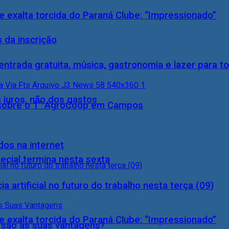
 exalta torcida do Paraná Clube: “Impressionado”
 da inscrição
entrada gratuita, música, gastronomia e lazer para to
 juros, não dos gastos
0) sobre o 1° AgroCoop em Campos
dos na internet
ecial termina nesta sexta
a artificial no futuro do trabalho nesta terça (09)
 exalta torcida do Paraná Clube: “Impressionado”
s são as suas vantagens?