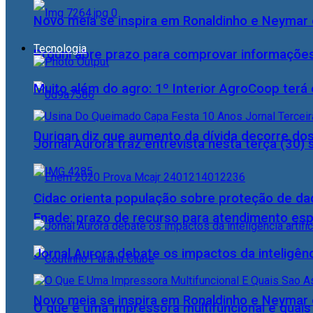
Novo meia se inspira em Ronaldinho e Neymar e
Tecnologia
Prouni abre prazo para comprovar informações
Muito além do agro: 1º Interior AgroCoop terá 
Durigan diz que aumento da dívida decorre dos
Jornal Aurora traz entrevista nesta terça (3
Cidac orienta população sobre proteção de da
Enade: prazo de recurso para atendimento esp
Jornal Aurora debate os impactos da inteligênci
Novo meia se inspira em Ronaldinho e Neymar e
O que é uma impressora multifuncional e quai