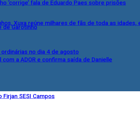
ho ‘corrige’ fala de Eduardo Paes sobre prisões
inhos, Xuxa reúne milhares de fãs de toda as idades,
e de Garotinho
rdinárias no dia 4 de agosto
l com a ADOR e confirma saída de Danielle
o Firjan SESI Campos