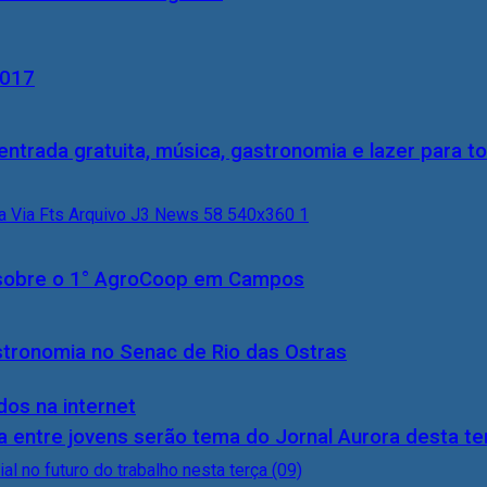
2017
entrada gratuita, música, gastronomia e lazer para to
0) sobre o 1° AgroCoop em Campos
stronomia no Senac de Rio das Ostras
dos na internet
 entre jovens serão tema do Jornal Aurora desta ter