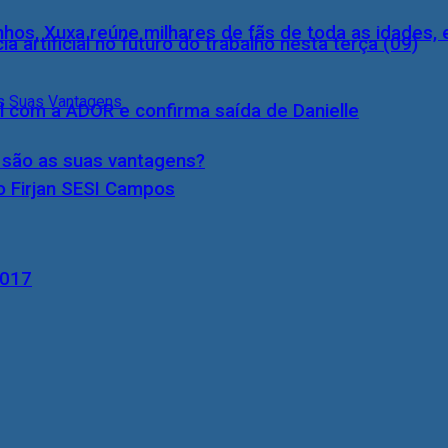
inhos, Xuxa reúne milhares de fãs de toda as idades,
a artificial no futuro do trabalho nesta terça (09)
l com a ADOR e confirma saída de Danielle
s são as suas vantagens?
o Firjan SESI Campos
2017