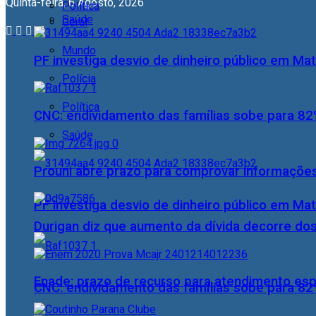
Quinta-feira, 6 Agosto, 2026
Política
Saúde
Geral
Mundo
PF investiga desvio de dinheiro público em Ma
Polícia
Política
CNC: endividamento das famílias sobe para 82%
Saúde
Prouni abre prazo para comprovar informações
PF investiga desvio de dinheiro público em Ma
Durigan diz que aumento da dívida decorre dos
Enade: prazo de recurso para atendimento esp
CNC: endividamento das famílias sobe para 82%