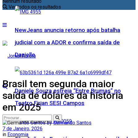
Nenhum resultado
Ver todos os resultados
NewJeans anuncia retorno após batalha
judicial com a ADOR e confirma saída de
Danielle
Brasil tem segunda maior
Daniele Souza estreia “Entre Brumas” no
saída de dólares da história
Teatro Firjan SESI Campos
em 2025
by
Germando Santos
7 de Janeiro, 2026
in
Economia