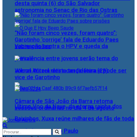
desta quinta (6) do São Salvador
astronomia no Senac de Rio das Ostras
“Não foram cinco vezes, foram quatro”:
Garotinho ‘corrige’ fala de Eduardo Paes
Vacinação contra o HPV e queda da
sobre prisões
prevalência entre jovens serão tema do
Wilson Witzel retira candidatura e pode ser
Jornal Aurora desta terça-feira (28)
vice de Garotinho
Câmara de São João da Barra retoma
Último Voo da Nave, da eterna rainha dos
sessões ordinárias no dia 4 de agosto
Baixinhos, Xuxa reúne milhares de fãs de toda
as idades, em São Paulo