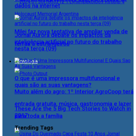
dados na internet
Milei faz nova tentativa de ampliar venda de
Jornal Aurora debate os impactos da
inteligência artificial no futuro do trabalho
terras a estrangeiros
nesta terça (09)
Tecnologia
O que é uma impressora multifuncional e
quais são as suas vantagens?
Muito além do agro: 1º Interior AgroCoop terá
entrada gratuita, música, gastronomia e lazer
These Are the 5 Big Tech Stories to Watch in
2017
para toda a família
Trending Tags