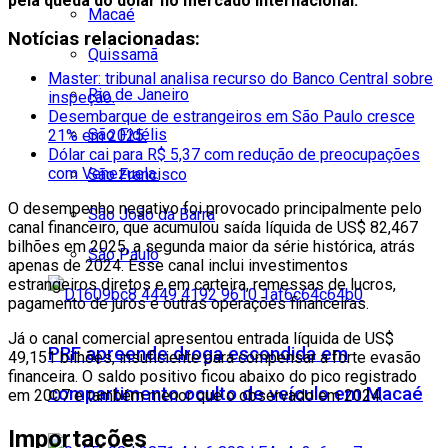
pela queda do dólar no mercado internacional.
Macaé
Notícias relacionadas:
Quissamã
Master: tribunal analisa recurso do Banco Central sobre
Rio de Janeiro
inspeção.
Desembarque de estrangeiros em São Paulo cresce
São Fidélis
21% em 2025.
Dólar cai para R$ 5,37 com redução de preocupações
com Venezuela.
São Francisco
O desempenho negativo foi provocado principalmente pelo
São João da Barra
canal financeiro, que acumulou saída líquida de US$ 82,467
bilhões em 2025, a segunda maior da série histórica, atrás
São Paulo
apenas de 2024. Esse canal inclui investimentos
estrangeiros diretos e em carteira, remessas de lucros,
pagamento de juros e outras operações financeiras.
Já o canal comercial apresentou entrada líquida de US$
PRF apreende droga escondida em
49,151 bilhões, insuficiente para compensar a forte evasão
financeira. O saldo positivo ficou abaixo do pico registrado
compartimento oculto de veículo em Macaé
em 2007 e também menor que o observado em 2024.
Importações