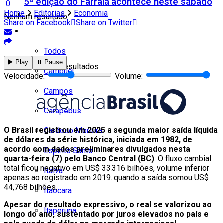
5ª edição do Farraiá acontece neste sábado
0
Home
Editorias
Economia
Nenhum resultado
Share on Facebook
Share on Twitter
Cidades
Todos
▶️ Play
⏸️ Pause
Ver todos os resultados
Cambuci
Velocidade:
Volume:
Campos
Carapebus
O Brasil registrou em 2025 a segunda maior saída líquida
Cardoso Moreira
de dólares da série histórica, iniciada em 1982, de
acordo com dados preliminares divulgados nesta
Espírito Santo
quarta-feira (7) pelo Banco Central (BC)
. O fluxo cambial
total ficou negativo em US$ 33,316 bilhões, volume inferior
Italva
apenas ao registrado em 2019, quando a saída somou US$
44,768 bilhões.
Itaocara
Apesar do resultado expressivo, o real se valorizou ao
Itaperuna
longo do ano, sustentado por juros elevados no país e