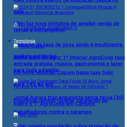
Ideb mostra avanço da educação básica no
país
Milei faz nova tentativa de ampliar venda de
terras a estrangeiros
Tecnologia
Redução da taxa de juros ainda é insuficiente,
avaliam entidades
Muito além do agro: 1º Interior AgroCoop terá
entrada gratuita, música, gastronomia e lazer
para toda a família
Em nova redução, Copom baixa taxa Selic
para 14% ao ano
Jornal Aurora traz entrevista nesta terça (30)
Empresas devem facilitar vacinação de
sobre o 1° AgroCoop em Campos
trabalhadores contra o sarampo
Cidac orienta população sobre proteção de