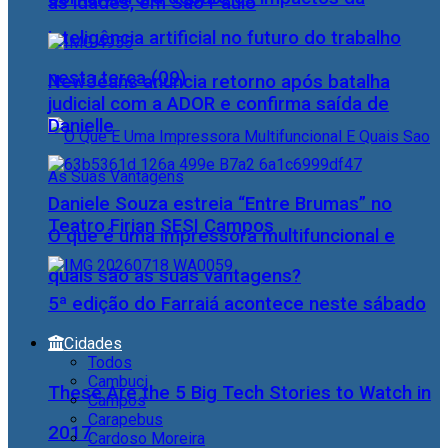
as idades, em São Paulo
inteligência artificial no futuro do trabalho
nesta terça (09)
NewJeans anuncia retorno após batalha
judicial com a ADOR e confirma saída de
Danielle
Daniele Souza estreia “Entre Brumas” no
Teatro Firjan SESI Campos
O que é uma impressora multifuncional e
quais são as suas vantagens?
5ª edição do Farraiá acontece neste sábado
Cidades
Todos
Cambuci
These Are the 5 Big Tech Stories to Watch in
Campos
Carapebus
2017
Cardoso Moreira