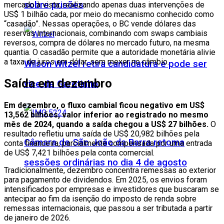
sobre prisões
mercado à vista, realizando apenas duas intervenções de
US$ 1 bilhão cada, por meio do mecanismo conhecido como
“casadão”. Nessas operações, o BC vende dólares das
reservas internacionais, combinando com swaps cambiais
reversos, compra de dólares no mercado futuro, na mesma
quantia. O casadão permite que a autoridade monetária alivie
a taxa de juros em dólar, sem mexer no câmbio.
Wilson Witzel retira candidatura e pode ser
Saída em dezembro
vice de Garotinho
Em dezembro, o fluxo cambial ficou negativo em US$
13,562 bilhões, valor inferior ao registrado no mesmo
mês de 2024, quando a saída chegou a US$ 27 bilhões.
O
resultado refletiu uma saída de US$ 20,982 bilhões pela
Câmara de São João da Barra retoma
conta financeira, parcialmente compensada por uma entrada
de US$ 7,421 bilhões pela conta comercial.
sessões ordinárias no dia 4 de agosto
Tradicionalmente, dezembro concentra remessas ao exterior
para pagamento de dividendos. Em 2025, os envios foram
intensificados por empresas e investidores que buscaram se
antecipar ao fim da isenção do imposto de renda sobre
remessas internacionais, que passou a ser tributada a partir
de janeiro de 2026.