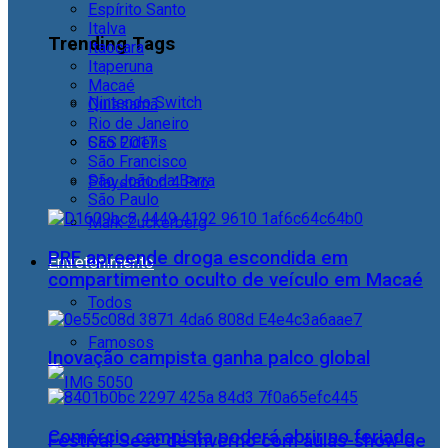
Espírito Santo
Italva
Trending Tags
Itaocara
Itaperuna
Macaé
Nintendo Switch
Quissamã
Rio de Janeiro
CES 2017
São Fidélis
São Francisco
São João da Barra
Playstation 4 Pro
São Paulo
Mark Zuckerberg
PRF apreende droga escondida em
Entretenimento
compartimento oculto de veículo em Macaé
Todos
Famosos
Inovação campista ganha palco global
Comércio campista poderá abrir no feriado
Festival Sesc de Inverno com aulas-show de