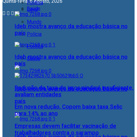
Quinta-feira, 6 Agosto, 2026
Política
Saúde
Geral
Mundo
Ideb mostra avanço da educação básica no
país
Polícia
Política
Ideb mostra avanço da educação básica no
Saúde
país
Redução da taxa de juros ainda é insuficiente,
Ideb mostra avanço da educação básica no
avaliam entidades
país
Em nova redução, Copom baixa taxa Selic
para 14% ao ano
Empresas devem facilitar vacinação de
trabalhadores contra o sarampo