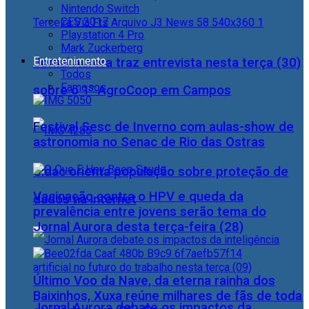
Nintendo Switch
CES 2017
Playstation 4 Pro
Mark Zuckerberg
Entretenimento
Jornal Aurora traz entrevista nesta terça (30)
Todos
Famosos
sobre o 1° AgroCoop em Campos
Festival Sesc de Inverno com aulas-show de
astronomia no Senac de Rio das Ostras
Cidac orienta população sobre proteção de
Vacinação contra o HPV e queda da
dados na internet
prevalência entre jovens serão tema do
Jornal Aurora desta terça-feira (28)
Último Voo da Nave, da eterna rainha dos
Baixinhos, Xuxa reúne milhares de fãs de toda
Jornal Aurora debate os impactos da