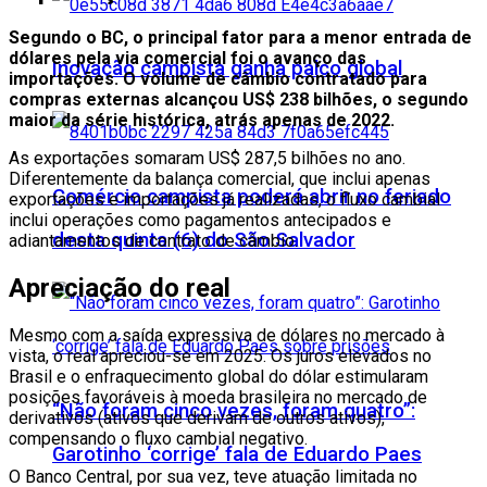
Segundo o BC, o principal fator para a menor entrada de
dólares pela via comercial foi o avanço das
Inovação campista ganha palco global
importações. O volume de câmbio contratado para
compras externas alcançou US$ 238 bilhões, o segundo
maior da série histórica, atrás apenas de 2022.
As exportações somaram US$ 287,5 bilhões no ano.
Diferentemente da balança comercial, que inclui apenas
Comércio campista poderá abrir no feriado
exportações e importações já realizadas, o fluxo cambial
inclui operações como pagamentos antecipados e
desta quinta (6) do São Salvador
adiantamentos de contrato de câmbio.
Apreciação do real
Mesmo com a saída expressiva de dólares no mercado à
vista, o real apreciou-se em 2025. Os juros elevados no
Brasil e o enfraquecimento global do dólar estimularam
posições favoráveis à moeda brasileira no mercado de
“Não foram cinco vezes, foram quatro”:
derivativos (ativos que derivam de outros ativos),
compensando o fluxo cambial negativo.
Garotinho ‘corrige’ fala de Eduardo Paes
O Banco Central, por sua vez, teve atuação limitada no