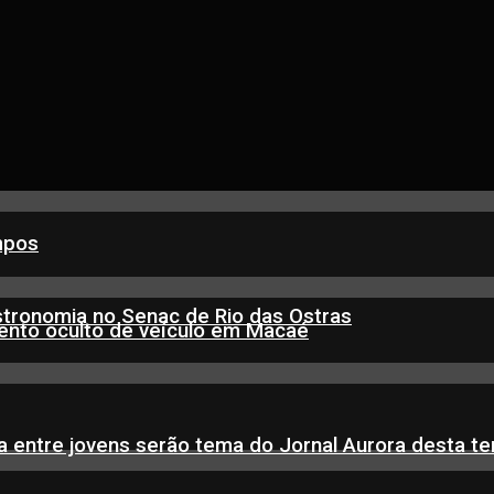
mpos
stronomia no Senac de Rio das Ostras
nto oculto de veículo em Macaé
 entre jovens serão tema do Jornal Aurora desta ter