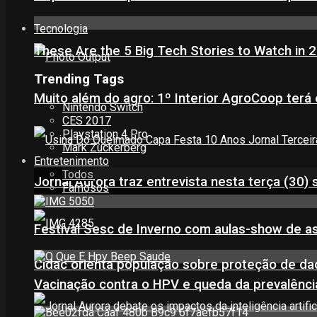
Tecnologia
These Are the 5 Big Tech Stories to Watch in 
Trending Tags
Muito além do agro: 1º Interior AgroCoop terá 
Nintendo Switch
CES 2017
Playstation 4 Pro
Mark Zuckerberg
Entretenimento
Todos
Jornal Aurora traz entrevista nesta terça (3
Famosos
Festival Sesc de Inverno com aulas-show de a
Cidac orienta população sobre proteção de da
Vacinação contra o HPV e queda da prevalência