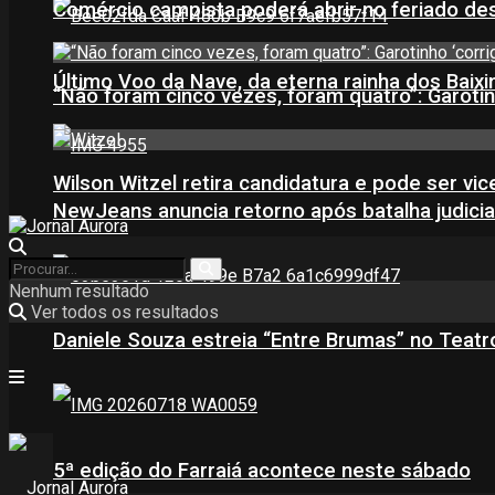
Comércio campista poderá abrir no feriado des
Último Voo da Nave, da eterna rainha dos Baix
“Não foram cinco vezes, foram quatro”: Garotin
Wilson Witzel retira candidatura e pode ser vic
NewJeans anuncia retorno após batalha judicia
Nenhum resultado
Ver todos os resultados
Daniele Souza estreia “Entre Brumas” no Teatr
5ª edição do Farraiá acontece neste sábado