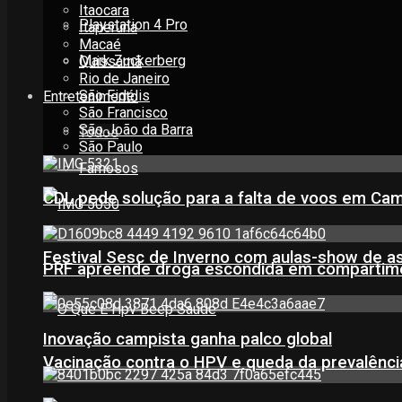
Itaocara
Playstation 4 Pro
Itaperuna
Macaé
Mark Zuckerberg
Quissamã
Rio de Janeiro
São Fidélis
Entretenimento
São Francisco
São João da Barra
Todos
São Paulo
Famosos
CDL pede solução para a falta de voos em Ca
Festival Sesc de Inverno com aulas-show de a
PRF apreende droga escondida em compartime
Inovação campista ganha palco global
Vacinação contra o HPV e queda da prevalência