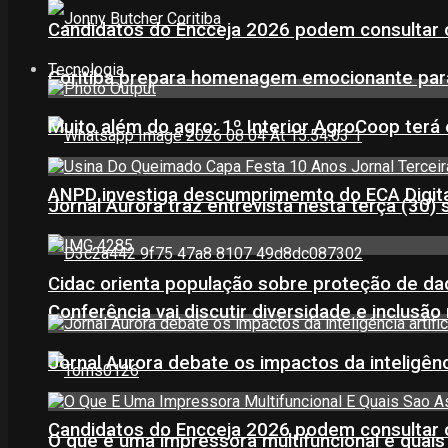
Candidatos do Encceja 2026 podem consultar o
Tecnologia
Coritiba prepara homenagem emocionante par
Muito além do agro: 1º Interior AgroCoop terá 
ANPD investiga descumprimemto do ECA Digital
Jornal Aurora traz entrevista nesta terça (3
Cidac orienta população sobre proteção de da
Conferência vai discutir diversidade e inclusão 
Jornal Aurora debate os impactos da inteligênci
Candidatos do Encceja 2026 podem consultar o
O que é uma impressora multifuncional e quai