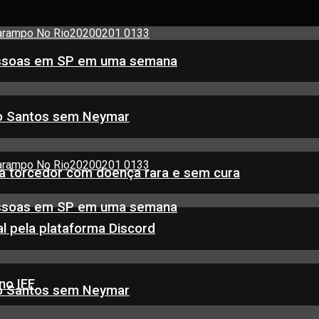
essoas em SP em uma semana
do Santos sem Neymar
a torcedor com doença rara e sem cura
essoas em SP em uma semana
 pela plataforma Discord
no IFF
do Santos sem Neymar