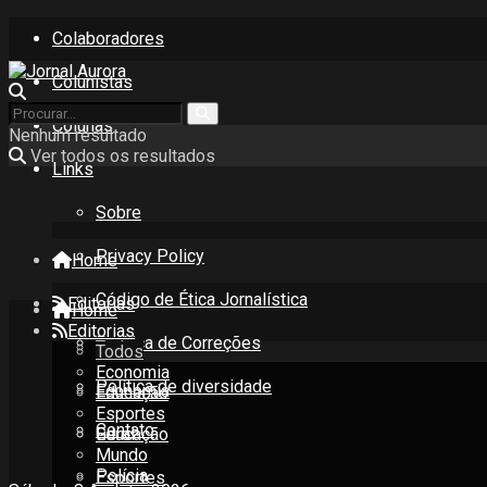
Colaboradores
Colunistas
Colunas
Nenhum resultado
Ver todos os resultados
Links
Sobre
Privacy Policy
Home
Código de Ética Jornalística
Editorias
Home
Editorias
Política de Correções
Todos
Todos
Economia
Política de diversidade
Economia
Educação
Esportes
Contato
Educação
Geral
Mundo
Polícia
Esportes