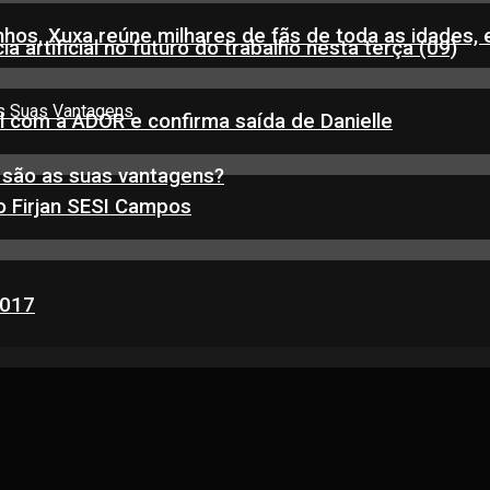
inhos, Xuxa reúne milhares de fãs de toda as idades,
a artificial no futuro do trabalho nesta terça (09)
l com a ADOR e confirma saída de Danielle
s são as suas vantagens?
o Firjan SESI Campos
2017