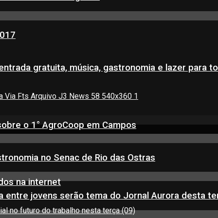
2017
entrada gratuita, música, gastronomia e lazer para to
0) sobre o 1° AgroCoop em Campos
stronomia no Senac de Rio das Ostras
dos na internet
 entre jovens serão tema do Jornal Aurora desta ter