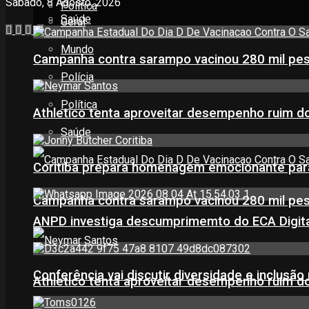
Sábado, 8 Agosto, 2026
Política
Saúde
Geral
Mundo
Campanha contra sarampo vacinou 280 mil p
Polícia
Política
Athletico tenta aproveitar desempenho ruim 
Saúde
Coritiba prepara homenagem emocionante par
Campanha contra sarampo vacinou 280 mil p
ANPD investiga descumprimemto do ECA Digital
Conferência vai discutir diversidade e inclusão 
Athletico tenta aproveitar desempenho ruim 