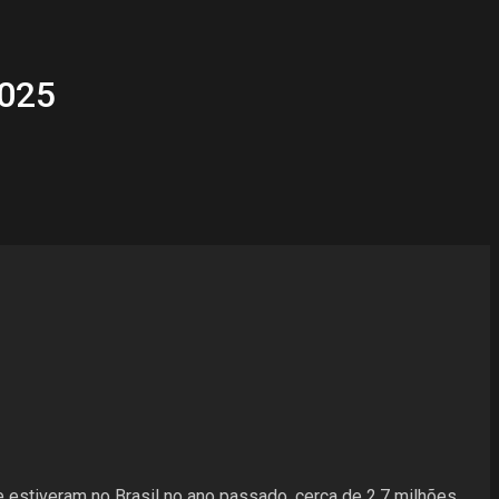
2025
e estiveram no Brasil no ano passado, cerca de 2,7 milhões