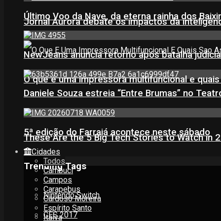
Último Voo da Nave, da eterna rainha dos Baix
Jornal Aurora debate os impactos da inteligênci
NewJeans anuncia retorno após batalha judicia
O que é uma impressora multifuncional e quai
Daniele Souza estreia “Entre Brumas” no Teatr
5ª edição do Farraiá acontece neste sábado
These Are the 5 Big Tech Stories to Watch in 
Cidades
Todos
Trending Tags
Cambuci
Campos
Carapebus
Nintendo Switch
Cardoso Moreira
Espírito Santo
CES 2017
Italva