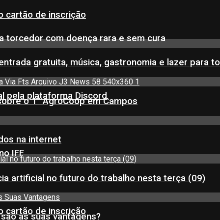
 cartão de inscrição
a torcedor com doença rara e sem cura
entrada gratuita, música, gastronomia e lazer para to
 pela plataforma Discord
0) sobre o 1° AgroCoop em Campos
dos na internet
no IFF
a artificial no futuro do trabalho nesta terça (09)
 cartão de inscrição
s são as suas vantagens?