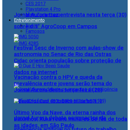
CES 2017
Playstation 4 Pro
Jornal Aurora traz entrevista nesta terça (30)
Mark Zuckerberg
Entretenimento
Todos
sobre o 1° AgroCoop em Campos
Famosos
Festival Sesc de Inverno com aulas-show de
astronomia no Senac de Rio das Ostras
Cidac orienta população sobre proteção de
dados na internet
Vacinação contra o HPV e queda da
prevalência entre jovens serão tema do
Jornal Aurora desta terça-feira (28)
Último Voo da Nave, da eterna rainha dos
Jornal Aurora debate os impactos da
Baixinhos, Xuxa reúne milhares de fãs de toda
as idades, em São Paulo
inteligência artificial no futuro do trabalho