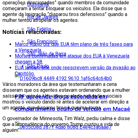
operações direcionadas” quando membros da comunidade
Quissamã
começaram a tentar bloquear os veículos. Ela disse que o
agente da Imigração “disparou tiros defensivos” quando a
Rio de Janeiro
mulher tentou atropelar os agentes.
São Fidélis
Notícias relacionadas:
São Francisco
Marco Rubio diz que EUA têm plano de três fases para
a Venezuela.
São João da Barra
Mortes confirmadas em ataque dos EUA à Venezuela
chegam a 58.
São Paulo
EUA lançam site onde reescrevem versão da invasão ao
Capitólio.
Vários moradores da área que testemunharam a cena
disseram que os agentes estavam ordenando que a mulher
saísse do veículo. Um vídeo postado nas redes sociais
PRF apreende droga escondida em
mostrou o veículo dando ré antes de acelerar em direção a
um agente, que disparou tiros à queima-roupa.
compartimento oculto de veículo em Macaé
O governador de Minnesota, Tim Walz, pediu calma e disse
que a “imprudência do governo Trump custou a vida de
alguém”.