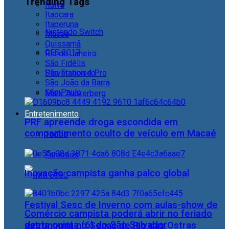
Trending Tags
Italva
Itaocara
Itaperuna
Nintendo Switch
Macaé
Quissamã
CES 2017
Rio de Janeiro
São Fidélis
Playstation 4 Pro
São Francisco
São João da Barra
São Paulo
Mark Zuckerberg
Entretenimento
PRF apreende droga escondida em
compartimento oculto de veículo em Macaé
Todos
Famosos
Inovação campista ganha palco global
Festival Sesc de Inverno com aulas-show de
Comércio campista poderá abrir no feriado
desta quinta (6) do São Salvador
astronomia no Senac de Rio das Ostras