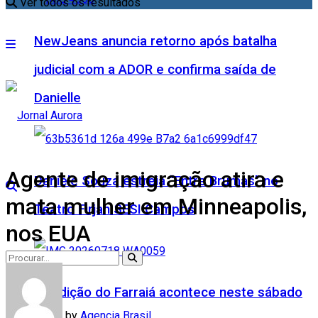
Ver todos os resultados
NewJeans anuncia retorno após batalha
judicial com a ADOR e confirma saída de
Danielle
Agente de imigração atira e
Daniele Souza estreia “Entre Brumas” no
mata mulher em Minneapolis,
Teatro Firjan SESI Campos
nos EUA
5ª edição do Farraiá acontece neste sábado
by
Agencia Brasil