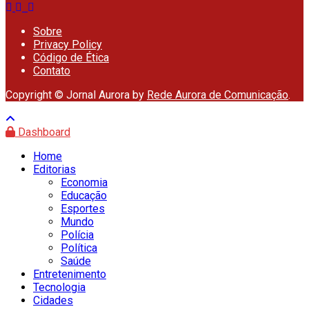
Sobre
Privacy Policy
Código de Ética
Contato
Copyright © Jornal Aurora by
Rede Aurora de Comunicação
.
Dashboard
Home
Editorias
Economia
Educação
Esportes
Mundo
Polícia
Política
Saúde
Entretenimento
Tecnologia
Cidades