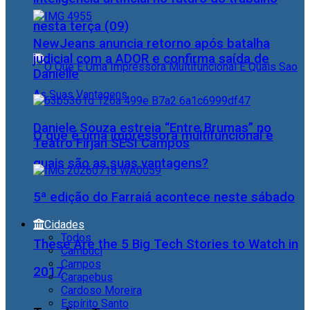
nesta terça (09)
NewJeans anuncia retorno após batalha
judicial com a ADOR e confirma saída de
Danielle
Daniele Souza estreia “Entre Brumas” no
O que é uma impressora multifuncional e
Teatro Firjan SESI Campos
quais são as suas vantagens?
5ª edição do Farraiá acontece neste sábado
Cidades
Todos
These Are the 5 Big Tech Stories to Watch in
Cambuci
Campos
2017
Carapebus
Cardoso Moreira
Espírito Santo