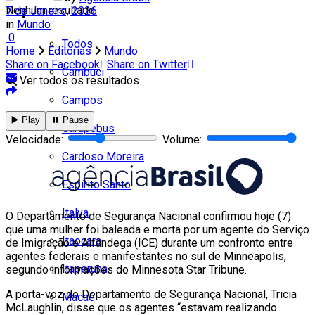
Nenhum resultado
7 de Janeiro, 2026
Cidades
in
Mundo
0
Todos
Home
Editorias
Mundo
Share on Facebook
Share on Twitter
Cambuci
Ver todos os resultados
Campos
▶️ Play
⏸️ Pause
Carapebus
Velocidade:
Volume:
Cardoso Moreira
Espírito Santo
Italva
O Departamento de Segurança Nacional confirmou hoje (7)
que uma mulher foi baleada e morta por um agente do Serviço
Itaocara
de Imigração e Alfândega (ICE) durante um confronto entre
agentes federais e manifestantes no sul de Minneapolis,
Itaperuna
segundo informações do Minnesota Star Tribune.
A porta-voz do Departamento de Segurança Nacional, Tricia
Macaé
McLaughlin, disse que os agentes “estavam realizando