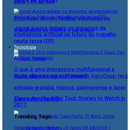
para 14% ao ano
Empresas devem facilitar vacinação de
Jornal Aurora debate os impactos da
trabalhadores contra o sarampo
inteligência artificial no futuro do trabalho
nesta terça (09)
Tecnologia
O que é uma impressora multifuncional e
quais são as suas vantagens?
Muito além do agro: 1º Interior AgroCoop terá
entrada gratuita, música, gastronomia e lazer
These Are the 5 Big Tech Stories to Watch in
para toda a família
2017
Trending Tags
Nintendo Switch