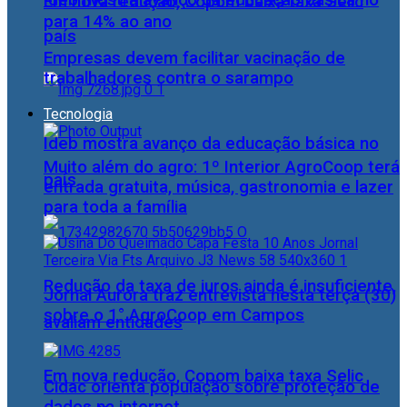
Ideb mostra avanço da educação básica no
Em nova redução, Copom baixa taxa Selic
para 14% ao ano
país
Empresas devem facilitar vacinação de
trabalhadores contra o sarampo
Tecnologia
Ideb mostra avanço da educação básica no
Muito além do agro: 1º Interior AgroCoop terá
país
entrada gratuita, música, gastronomia e lazer
para toda a família
Redução da taxa de juros ainda é insuficiente,
Jornal Aurora traz entrevista nesta terça (30)
sobre o 1° AgroCoop em Campos
avaliam entidades
Em nova redução, Copom baixa taxa Selic
Cidac orienta população sobre proteção de
dados na internet