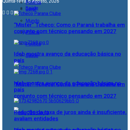
Quinta-feira, 6 Agosto, 2026
Política
Saúde
Geral
Mundo
“Mister” Tcheco: Como o Paraná trabalha em
conjunto com técnico pensando em 2027
Polícia
Política
Ideb mostra avanço da educação básica no
Saúde
país
Ideb mostra avanço da educação básica no
“Mister” Tcheco: Como o Paraná trabalha em
país
conjunto com técnico pensando em 2027
Redução da taxa de juros ainda é insuficiente,
avaliam entidades