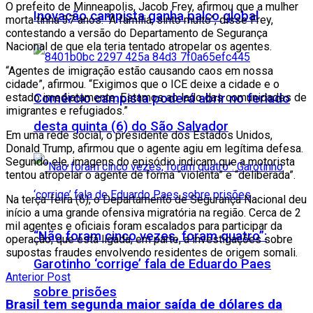
O prefeito de Minneapolis, Jacob Frey, afirmou que a mulher
Inovação campista ganha palco global
morta tinha 37 anos. “À família, sinto muito”, disse Frey,
contestando a versão do Departamento de Segurança
Nacional de que ela teria tentado atropelar os agentes.
“Agentes de imigração estão causando caos em nossa
cidade”, afirmou. “Exigimos que o ICE deixe a cidade e o
Comércio campista poderá abrir no feriado
estado imediatamente. Estamos ao lado das comunidades de
imigrantes e refugiados.”
desta quinta (6) do São Salvador
Em uma rede social, o presidente dos Estados Unidos,
Donald Trump, afirmou que o agente agiu em legítima defesa.
Segundo ele, imagens do episódio indicam que a motorista
tentou atropelar o agente de forma “violenta” e “deliberada”.
Na terça-feira (6), o Departamento de Segurança Nacional deu
início a uma grande ofensiva migratória na região. Cerca de 2
mil agentes e oficiais foram escalados para participar da
“Não foram cinco vezes, foram quatro”:
operação, que está ligada, em parte, a investigações sobre
supostas fraudes envolvendo residentes de origem somali.
Garotinho ‘corrige’ fala de Eduardo Paes
Anterior Post
sobre prisões
Brasil tem segunda maior saída de dólares da