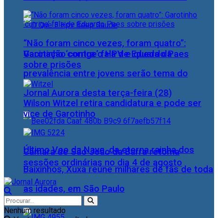
“Não foram cinco vezes, foram quatro”:
Vacinação contra o HPV e queda da
Garotinho ‘corrige’ fala de Eduardo Paes
sobre prisões
prevalência entre jovens serão tema do
Jornal Aurora desta terça-feira (28)
Wilson Witzel retira candidatura e pode ser
vice de Garotinho
Último Voo da Nave, da eterna rainha dos
Câmara de São João da Barra retoma
sessões ordinárias no dia 4 de agosto
Baixinhos, Xuxa reúne milhares de fãs de toda
as idades, em São Paulo
Nenhum resultado